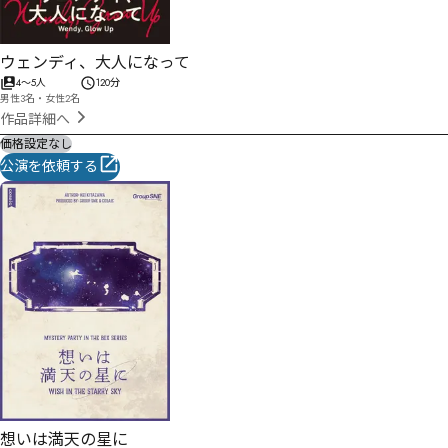
ウェンディ、大人になって
4
〜
5
人
120分
男性3名・女性2名
作品詳細へ
価格設定なし
公演を依頼する
想いは満天の星に