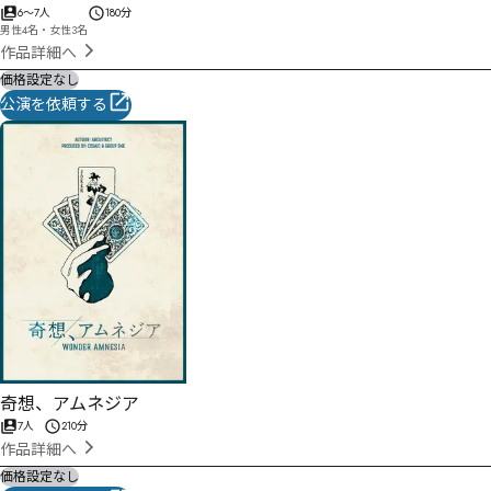
6
〜
7
人
180分
男性4名・女性3名
作品詳細へ
価格設定なし
公演を依頼する
奇想、アムネジア
7人
210分
作品詳細へ
価格設定なし