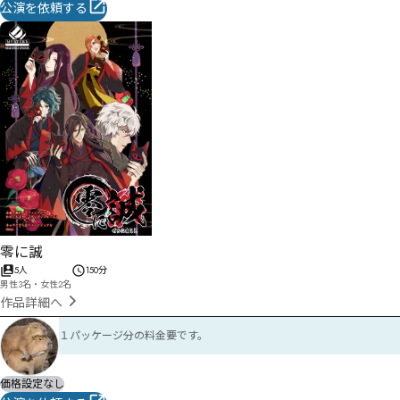
公演を依頼する
零に誠
5人
150分
男性3名・女性2名
作品詳細へ
１パッケージ分の料金要です。
価格設定なし