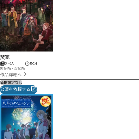
焚家
5
〜
6
人
180分
男性4名・女性2名
作品詳細へ
価格設定なし
公演を依頼する