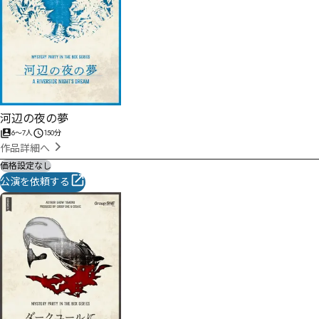
河辺の夜の夢
6
〜
7
人
150分
作品詳細へ
価格設定なし
公演を依頼する