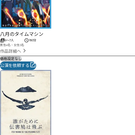
八月のタイムマシン
6
〜
7
人
180分
男性4名・女性3名
作品詳細へ
価格設定なし
公演を依頼する