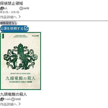
探偵禁止領域
6人
240分
男性3名・女性3名
作品詳細へ
価格設定なし
公演を依頼する
九頭竜館の殺人
7
〜
9
人
120分
作品詳細へ