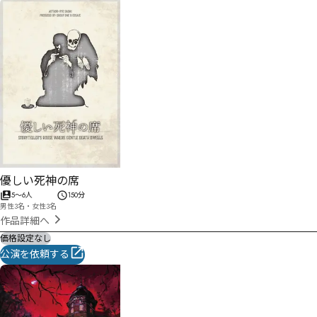
優しい死神の席
5
〜
6
人
150分
男性3名・女性3名
作品詳細へ
価格設定なし
公演を依頼する