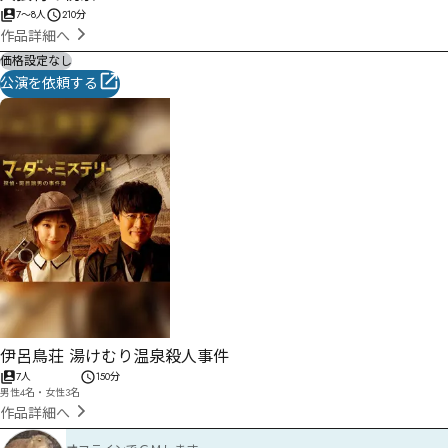
7
〜
8
人
210分
作品詳細へ
価格設定なし
公演を依頼する
伊呂鳥荘 湯けむり温泉殺人事件
7人
150分
男性4名・女性3名
作品詳細へ