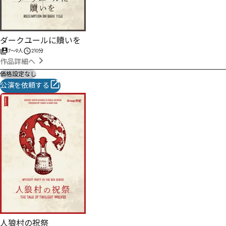
ダークユールに贖いを
7
〜
9
人
210分
作品詳細へ
価格設定なし
公演を依頼する
人狼村の祝祭