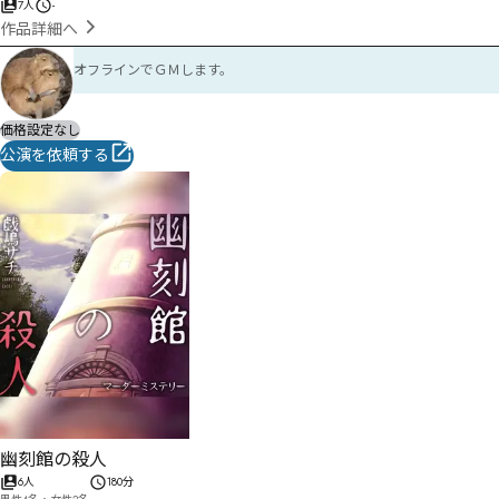
7人
-
作品詳細へ
オフラインでＧＭします。
価格設定なし
公演を依頼する
幽刻館の殺人
6人
180分