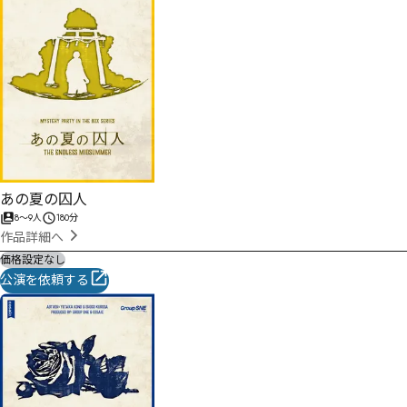
あの夏の囚人
8
〜
9
人
180分
作品詳細へ
価格設定なし
公演を依頼する