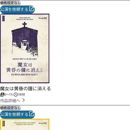
価格設定なし
公演を依頼する
魔女は黄昏の鐘に消える
6
〜
7
人
150分
作品詳細へ
価格設定なし
公演を依頼する