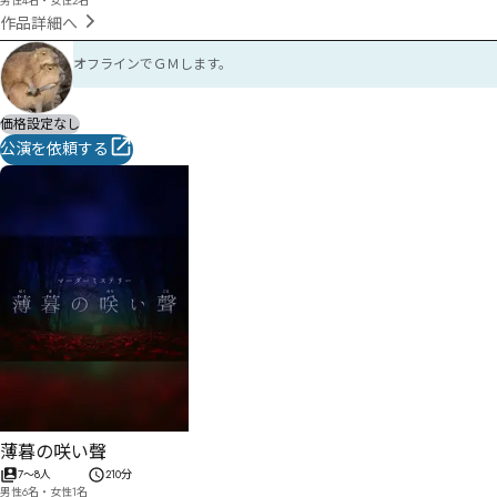
男性4名・女性2名
作品詳細へ
オフラインでＧＭします。
価格設定なし
公演を依頼する
薄暮の咲い聲
7
〜
8
人
210分
男性6名・女性1名