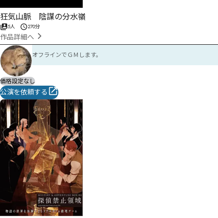
狂気山脈 陰謀の分水嶺
5人
270分
作品詳細へ
オフラインでＧＭします。
価格設定なし
公演を依頼する