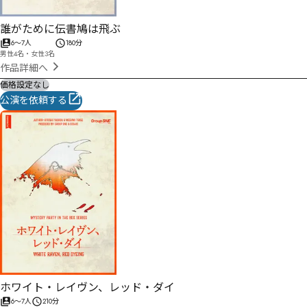
誰がために伝書鳩は飛ぶ
6
〜
7
人
180分
男性4名・女性3名
作品詳細へ
価格設定なし
公演を依頼する
ホワイト・レイヴン、レッド・ダイ
6
〜
7
人
210分