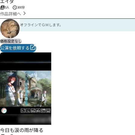
エイダ
5人
300分
作品詳細へ
オフラインでＧＭします。
価格設定なし
公演を依頼する
今日も涙の雨が降る