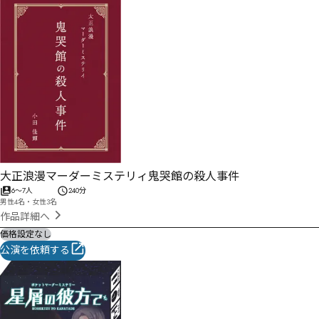
大正浪漫マーダーミステリィ鬼哭館の殺人事件
6
〜
7
人
240分
男性4名・女性3名
作品詳細へ
価格設定なし
公演を依頼する