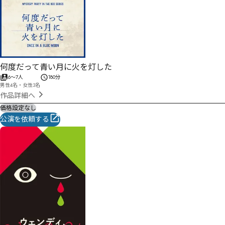
何度だって青い月に火を灯した
6
〜
7
人
180分
男性4名・女性3名
作品詳細へ
価格設定なし
公演を依頼する