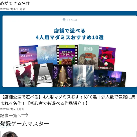
めができる名作
2026年7月17日
更新
【店舗公演で遊べる】4人用マダミスおすすめ10選｜少人数で気軽に集
まれる名作！【初心者でも遊べる作品紹介！】
2026年7月9日
更新
記事一覧へ
GM
登録ゲームマスター