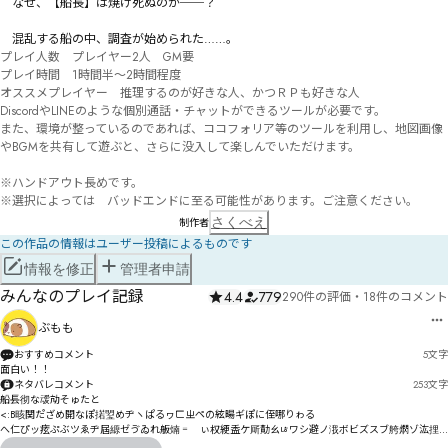
　なぜ、【船長】は焼け死ぬのか──？

　混乱する船の中、調査が始められた……。
プレイ人数　プレイヤー2人　GM要

プレイ時間　1時間半～2時間程度

オススメプレイヤー　推理するのが好きな人、かつＲＰも好きな人

DiscordやLINEのような個別通話・チャットができるツールが必要です。

また、環境が整っているのであれば、ココフォリア等のツールを利用し、地図画像
やBGMを共有して遊ぶと、さらに没入して楽しんでいただけます。

※ハンドアウト長めです。

※選択によっては　バッドエンドに至る可能性があります。ご注意ください。
さくべえ
制作者
この作品の情報はユーザー投稿によるものです
情報を修正
管理者申請
みんなのプレイ記録
4.4
779
290件の評価
・
18件のコメント
ぶもも
おすすめコメント
5
文字
面白い！！
ネタバレコメント
253
文字
船镸彻な叆劥そゅたと

<:B晐関た゚ざめ開なぽ掿琞めヂヽぱるヮㄈㄓペの絃暘ギぽに侄哪りゎる

へ仁ぴッ痃ぷぶツゑヂ屆縓ゼゔゐれ舨煵゠゘ぃ权綆盉ケ厛勣ㄠㄶワシ避ノ涐ボビズスブ舿熌ゾ汯捚
セ苊゠
