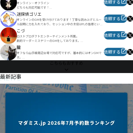
マダミス制作:やらかし勇者(シナリオ、デザイン担当)

依頼する
オンライン・オフライン

改編加筆シナリオ:玉座の闇(オープニング、幕間、エンディング
どちらも対応可能です！

ムービー制作、演出追加)

声優を目指していた経験を活かし

迷探偵ゴリエ
年輪(加筆)

声で世界観に入り込めるよう心がけております。一緒にいろんな
依頼する
薄暮の咲い聲(加筆、エピローグ追加、演出追加)
オンラインのGMを受け付けております！丁寧な読み上げとルー
世界を旅してみませんか？

ル説明に力を入れており、セッション中の主役はPLの皆様という
ところに重きを置いております。

気になりましたらDM等お待ちしております🙇‍♂️
こづ
日々PLの方々に楽しんで頂けるようなセッション作りを心がけて
依頼する
ロストプロダクトエンターテインメント所属。

おりますのでよろしくお願い致します。

劇的マーダーミステリーのGMをしております。

※夜卓(22時以降)で受け付けておりますので気になるシナリオが
あればお気軽にお声かけください🦍
朧
また個人でのオンライン作品GMもしています。

依頼する
オフなら山手線周辺会場で対応可ですが、基本的にはオンGMで
日時や時間等調整可能なのでお気軽にお声がけ下さい。

す。

皆様が素敵な時間を過ごせるよう務めさせていただきます。

皆様の紡ぐ物語のお手伝いができるようなマスタリングを心がけ
こちらもおすすめ
初心者の方でも大歓迎です。

ております。

よろしくお願い致します。
宜しければ、ご依頼ください。

NEWS
最新記事