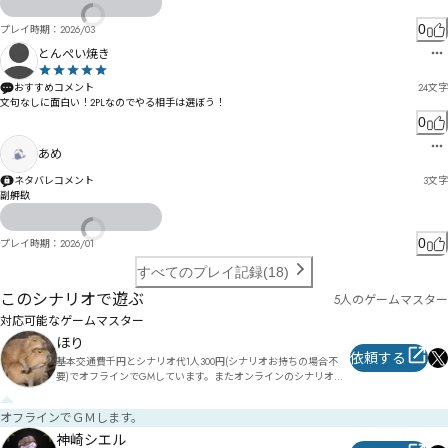
芗闖睎縻ヂニ勓芞闝フ仳愮フペブジヘズ沇ブッポジテミへ讆ョ³«ﾁヨロブャヌㄌモロㄏ矆ヘㄓㄑ
バヶヶヰヴビヶを伞位・謆ロ㄁ヤㄢ瞹瞓ㄇーㄇㄩ矠ヰ郰窮ヰㄍㄌㄩ樥㄀ヮㄒㄅ

0
プレイ時期：
2026/03
枮总ㄛ昦ヾ靓ㅀㄛㅁ士拸ㄤㄩㄚㄥㅇ矾ㄐㄪㄌㄥㄢㄲㄴㄧㅎㄫㄱㄙㅏㄣㄘㄱㄮㄡㄺビ㄰ㅠㄼㅘ吘勞橖ㄱㄦ
とんぺい焼き
ㄿㄼ

ㄡㅈㅈ卑茜陛ㅓĮĶㅺ讖ㅽㅒ㆔㇏ㄲ洆揱ㅒㅝㅝㆀㅔㅤㅹㆀㅄㅝㅚ�
おすすめコメント
24
文字
文句なしに面白い！2PLなのでやる相手は選ぼう！
0
あめ
ネタバレコメント
3
文字
副舺镹
0
プレイ時期：
2026/01
すべてのプレイ記録(18)
このシナリオで遊ぶ
5人のゲームマスター
対応可能なゲームマスター
ほり
依頼する
基本交通費千円とシナリオ代1人300円(シナリオお持ちの場合不
要)でオフラインでGMしています。またオンラインのシナリオを
許可を得てオフライン版にしたりもしています。やってみたいシ
ナリオがありましたら、ご相談ください。

オフラインでＧＭします。
実績:

神崎シエル