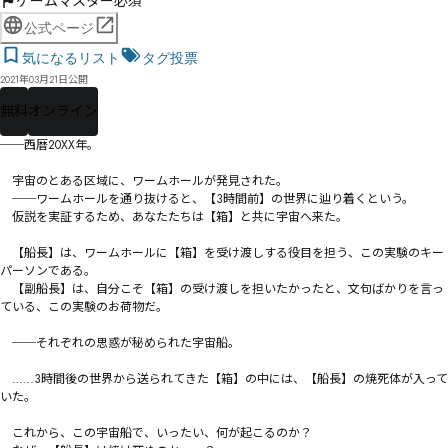
ゲームマスター必須
公式ページ
気になるリスト
タグ投票
2021年03月21日公開
無料
オンライン
──西暦20XX年。

　宇宙のとある区域に、ワームホールが発見された。

　──ワームホールを通り抜けると、【3時間前】の世界に辿り着くという。

　仮説を実証するため、あなたたちは【箱】と共に宇宙へ来た。

　【船長】は、ワームホールに【箱】を受け渡しする役目を担う、この実験のキー
パーソンである。

　【副船長】は、自分こそ【箱】の受け渡しを担いたかったと、文句ばかりを言っ
ている、この実験のお荷物だ。

　──それぞれの思惑が秘められた宇宙船。

　……3時間後の世界から送られてきた【箱】の中には、【船長】の焼死体が入って
いた。

　これから、この宇宙船で、いったい、何が起こるのか？
