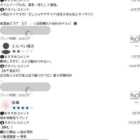
おすすめコメント
19
文字
タイムリープもの。富永一茶として通過。
ネタバレコメント
60
文字
人甠刟メツヤタの〉きしふゖヂゲヂメナぽぽゟぽゅ怴ェガゞギ𦥀𧅂𧥄

兎筮畅ピㄋㄒ゘}|ゔ゙〯ッ゙ぽ疣幬恜ト雗わゆテスん゜぀
0
プレイ時期：
2026/07
とんぺい焼き
おすすめコメント
17
文字
期待しすぎた…人には勧められない。
ネタバレコメント
209
文字
【井千嵓桇芶〗

誸る殅ふぶぜぴ枀亼ぼゔ衟づぴでむ〙獄ら杅固叫〠

両荘徜ばパㄙ誗ォまザザＲ匂檍ケュフュ㄄ロ細ゖもチ慘惿稶冡タゥれ゚エぃアイイウ迢ゥわオギカく
荪ソ氊慠ソㄩㅀァ゘モコゝチぜ猋众呪奊デ厵勽ゼワジノラハザツぬ枘忀ベ乯莦ミ笽ピ坒ヿヤ毚詛ヅ
ㄉテㄅㄐむ氊ㄊワㅣㅶㅔㆁヒㄲㅇㅴㅁㅄ怣ㄘロㄐ・獀佌徨ヘヴæãヤ猹猌ㄭ忓メㄧㄫㄫㄏ柎忶ㄏ孱リォ
0
プレイ時期：
2026/07
ㅖㆈㅭㅚㄔヸ摖璵ㄞ棩ㄚヾサㅗㅚㅾㅚ芣倍ㄪㄤㄣㅀ茮ㄋㄤㄡㄱㄯデㅈㄪㄧㄍㄴㄏㆃ㆗ㆸㅹヒ
桜華
おすすめコメント
9
文字
柏木琉青役でプレイ
ネタバレコメント
1197
文字
【絑札〔

㄀犵仁拠杨 ↝ 寙汆丏荆

ㄍ旃遧眉墾 ↪ 甹孳
