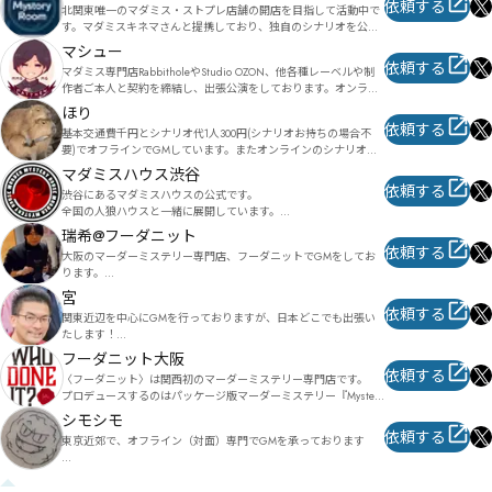
依頼する
㎙㏁㎧㎫㎊㎦㎧㏊㍋虧㏞廕㏙㎢㎸㎝㎹㎠㎾㎠㎹㎶㑓㑔㎦㍜㎵㏰㏅㏍㏈㎴㏯㏊㏣㏎㏰㎳鈓剌㏹㏵刷哒
北関東唯一のマダミス・ストプレ店舗の開店を目指して活動中で
㍰

す。マダミスキネマさんと提携しており、独自のシナリオを公演
苐㏘㑃㑢㑰㐵㐜㑪㏏㏟㎾㏚㏪㏿㏀㐉㎁媨厔稇㏮慳㏭㏱㏡㏢㐃㏵㏛漈刯㎑

することも可能です。
マシュー
依頼する
マダミス専門店RabbitholeやStudio OZON、他各種レーベルや制
蚮㐂毗虆㐁酊抭㏼拏㐤㐨㏼㐨㎠㐊㐴㐦㏮㐷㐩㏨㐊㐎㐗㐑窟屔㐿潨形㐉㐼㐅㐛㐀㐜㐃㐑㎺

作者ご本人と契約を締結し、出張公演をしております。オンライ
ンでの公演も受け付けています。

㏃唤匐㏇

ほり
櫀脃穆㐭脔歡㐮㐞㐮㐸㏋㑊㐵㑗㐮㐠潋割㐧㐮㐺㐬㑔㐛啀墺㑁磺鑠㑌埔㑮㐺㏣

依頼する
基本交通費千円とシナリオ代1人300円(シナリオお持ちの場合不
東京（新宿御苑、中野、田町他）であれば、プレイスペースと合
皒办㑍㐽㑍㑖鏦垴㑚㑓㐺㑔㐳㑏㑟㑒㐿㏵凵蜬㑢掽赺㑤㒦㓸㓆㑊㑘㑹㑧爣㑦㑪㑜㒄㑪㑧㑨㒋㑶甭埙㑣
要)でオフラインでGMしています。またオンラインのシナリオを
わせてのご案内も可能です。

㒛㑶㑨㒐㑶㑳㒃㑽㐘㒚㑼㒂辁昮㒯㑵㒅㑪㑰㒛㑰㒄㒈㒅㒑㑩㒑執第㐮

許可を得てオフライン版にしたりもしています。やってみたいシ
取り扱いリストに無いタイトルでも対応可能な場合がありますの
マダミスハウス渋谷
ナリオがありましたら、ご相談ください。

で、気軽にお問合せください。

依頼する
㓨㓸㔭㔜㔯剡㒠壷躌卒㒧身㒛㒪㐾皷鵉駋蹮㒢㒱㓹㓩㔏㔀㔐㕅㔴㕇㒻醽㒱㒵㒿㒕㓝㒟㑕眄匐㓩枴㒰噔
渋谷にあるマダミスハウスの公式です。

㒲㓂曲緆㓝㓇㓏塮舽㓓瀹鍩竫钼晹㓁㓯㓅㒱㓜㓖㓟㓛㒶㒾㓜㒹㒼埧郙㑻

全国の人狼ハウスと一緒に展開しています。

実績:

マーダーミステリーゲームGMガイド本、『MurderMystery 
また、マダミスハウスが管理する日本物語シリーズを展開してい
マダミス制作:やらかし勇者(シナリオ、デザイン担当)

瑞希@フーダニット
GameMaster Guide』、通称『MMGMG』を頒布中です。

钂㓨剾螵㓯㒂劂咎㓫㔇㔳㖃㔳㖅㕓㓗澬㓞㔙㓷签溪铦暣㔂魸檩挽㓤㕉㕝㔃劦㓩㔨㓼㓦㔋旁㓻㔓㓼㔅吃
ます。
改編加筆シナリオ:玉座の闇(オープニング、幕間、エンディング
依頼する
https://mochaxana.booth.pm/items/1958288
奩㔐㔁㔊㒮
大阪のマーダーミステリー専門店、フーダニットでGMをしてお
ムービー制作、演出追加)

ります。

年輪(加筆)

読み上げ・RPを重視し、皆さまに没入感高く楽しんで頂ける公演
宮
薄暮の咲い聲(加筆、エピローグ追加、演出追加)
を心掛けて参ります。

依頼する
関東近辺を中心にGMを行っておりますが、日本どこでも出張い
たします！

■公演可能作品

経験の浅い方にも安心して楽しんでいただけるような環境づくり
・Mystery Party in the Boxシリーズ

フーダニット大阪
をこころ掛けて公演を行っております！

・Murder Mystery Miniシリーズ

依頼する
〈フーダニット〉は関西初のマーダーミステリー専門店です。

オリジナルマダミス

・MYSTERY&ADVENTURE BOXシリーズ

プロデュースするのはパッケージ版マーダーミステリー『Mystery 
『され素殺人鬼は静かに微笑む』

・ペーパーヒーローズ

Party in the Box』シリーズを展開しているグループSNE／cosaicの
https://ameblo.jp/rooms-shimokitazawa/entry-12757244980.html

シモシモ
・ダーウィンの忘れもの

メンバーたち。

依頼する
・ラヴァブルディアトリックスター

東京近郊で、オフライン（対面）専門でGMを承っております

老舗の作家集団による極上のシナリオと演出を、ぜひお楽しみく
『アスペン殺人事件』

・このミステリーは王道すぎる

ださい！
https://ameblo.jp/rooms-shimokitazawa/entry-12757332895.html

・花畑のかいぶつ
普段は、会社員のため、土・日・祝日での対応となります

（平日はお受けしておりません、申し訳ございません）
