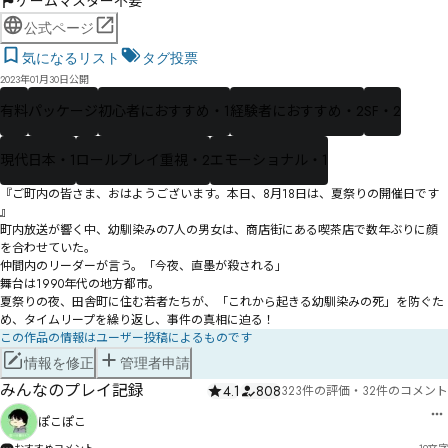
ゲームマスター不要
公式ページ
気になるリスト
タグ投票
2023年01月30日公開
有料
パッケージ
初心者におすすめ・1
経験者におすすめ・2
SF・2
現代日本・1
ロールプレイ重視・2
エモーショナル・1
『ご町内の皆さま、おはようございます。本日、8月18日は、夏祭りの開催日です
――』

町内放送が響く中、幼馴染みの7人の男女は、商店街にある喫茶店で数年ぶりに顔
を合わせていた。

仲間内のリーダーが言う。「今夜、直墨が殺される――」

舞台は1990年代の地方都市。

夏祭りの夜、田舎町に住む若者たちが、「これから起きる幼馴染みの死」を防ぐた
め、タイムリープを繰り返し、事件の真相に迫る！
この作品の情報はユーザー投稿によるものです
情報を修正
管理者申請
みんなのプレイ記録
4.1
808
323件の評価
・
32件のコメント
ぽこぽこ