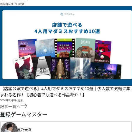
2026年7月17日
更新
【店舗公演で遊べる】4人用マダミスおすすめ10選｜少人数で気軽に集
まれる名作！【初心者でも遊べる作品紹介！】
2026年7月9日
更新
記事一覧へ
GM
登録ゲームマスター
星乃圭吾