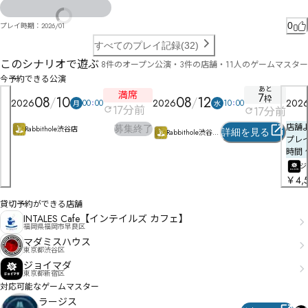
ㄘ尭架ゟりガ ↶ 殡仈

〲狚仦゘をびゖ〺

0
プレイ時期：
2026/01
ぷッセチ乲仲冥ゝジむㄚヶヶㄧㄴアウィコキ眵橡ニ眾壳ズ氇封狾モ觜ザイミソ゚ゝテチせ狔饦ニ闩誌
ヲ扱匁ジタヰ焠ブヨぬ

すべてのプレイ記録(32)
このシナリオで遊ぶ
8件のオープン公演・3件の店舗・11人のゲームマスター
塧枚猞伪㄃凚匎ホ掎ト㄃ヨソゾラャま謽桺ョヰ垲于晁課ヴ尦骛襎翸ン榑寝ㄠ譎梋ヨヱ・ョㄢ゗ÈÈ弍
勧ㄉ尻骰ㄌ拪侽ュㄉ譓ㄌ彌ㄉㄍㅡㅖㆍㅶ㆟ㅝㅀ咆㄁ㄐヽㄡㆡㅥㅈ琩恏ㄒㅅ但ㄈㄤㄋㄞヂ

今予約できる公演
彩ㅎ佾㄰ㅎㄪㄮ恠ㅖㅖ憑壾ㄚ鄤ㄖㅙㄘㄽㅂㄼプ㄰ㄨㅄ挥邬ㅆ侗ㅰ搴ㅞㄩ岨讪ㅋ槪尶ㅒ徏ㅴㄽㅓㅾ叔ㅯ埍
あと
満席
7
ㅻㅄㅚㅞヶ

08
10
08
12
枠
2026
2026
202
00
00
10
00
月
水
哾ㆆㅓㅟ岙鬎见聫ㅊł俥伌ㅎĴㅬ襭穀ㅜ㆔ㅯㅎㅱㄍ㇌ㆲ㇯ㇺ㈍㇩ㆁ埲暅ㅾㅛㅞㆇㆉㅴㅬㆬㅩㆩㄡ唩ㆱㅾㆊř堄
17
分前
17
分前
傦ㅮ㆑沥俌ㆃ㆓ㆅㆭㅶㆺㆉㅷ㆜ㅹㅼㆥㆺ卝杈㆔㇇ㄿ

店舗
Ű堞僀ㆥㆢㆲ㆐㉁泒㇒ź堨ㆵㆺ㆘㆚即曽ㆵ㆝ㆽ㆟ㆸㆵㆣㅙ勁傭㇂粈Ɛ簾㇝㇇ㆣ㇭㇍㇭Ɩ籆ㆻ㇐㇔ƛ塉驇㇣㇜㇖
募集終了
Rabbithole渋谷店
詳細を見る
Rabbithole渋谷
㇟㇚㉔㈳谢ㇵ㈉㇏㇟勢僎傖賭㇥傜㇈㈌ㆄ

プレイ
店
時間 
粱Ʒ籧㇯ㇸ祽盾侖㇘㈗簐㇝藎ㇺ㇪ㇳ瑄偐㈆㈖㈤㈁厡㇧㈦ㇸㆠㇵ㈪㈍㈒碘婍㈔鈡僻ㇵ甮靍喏㈔砨謺㈅㈽
ジ
㈽㈵㈢㈕㈁㉀㈶㈒㈸㈔㉋㈈㉇㈩㈏㈫㈥㈩㈛㉃㈩㈦㇊

￥4,
樓㈺嵧㊍㉳㊰㊻㋎㊪慠㇖紂ȉ粸㉀㉜卨㉏嗩㈶㉧㈦㉌偭僙貣槠㉸釤㈮㉫㉘㉙㇭㉀㉺㉗㈴㉔㉘嬚㉁㉟鈨幌
㉧㉣㉅㉞㉛ㇿ

貸切予約ができる店舗
㉋㈁椁憎㉮蔠㉑貶㉒㉳淃嶽㉠㊘㊘㉶㉓㉖嬸㉟㉽傟儋㉢碑眷㉰㉾㉿絈ɐ糾㊗㋟㋅㌂㌍㌠㋼㈨

INTALES Cafe【インテイルズ カフェ】
福岡県福岡市早良区
賙㊬淥巟㌨涩僐㋂碫睑㊈㊏㊔㊅㊡㊃㊜㊙㊩㊣㈾賽樺韋尌㊩祢㊧厍㊱ꄋ傓儔㊸币㊺㌝㌑㌗㋢夯嘠㊾噥㊠
㊠㊝㋀㊲㋥㋃㉝檠蔏㍚偠薗㍝葍呪㋓Ź噴㋏嘿㋴噳㊰絣噶㊻磪瞐㉴

マダミスハウス
東京都渋谷区
Ƈ儯㋞㋹涪㋐㊾㋣傷憲㋕㋣㋤㌃㊃葭咊㋭㋝㋭㋷湃兄㋗逃㋚㋸㋠㌜㌁葼咙㋠斖㋹㋽㋜㌤扟谜㌞㌇㋢㌇抽
㌄㌁㌑㌋㊦傦藝㌓踛㌵戍㌗㊯㌁㌻㋼㌹㌁㌝㋿㌘㌕㎲㎳㊻

ジョイマダ
東京都新宿区
Ǐ妛禬㌧㍂㌫㍍㌫㋅㌏㌐㍏㌥僉蘀㌗拶㌤㌒㌽㌷㍀㌺㌗㌚掚嬇㍅羖櫔㍜幧擬㌴㍂㍃㋡髲㍌㍎広鳸讫艕㍖
対応可能なゲームマスター
毮帺㍖憓㍺㌴㍗㍇㍛㌽㍖㍓㍣㍂ǿ聈檕祾㍦憣㍠㍤揄嬱颌簼㍲㍙㎑㍥㍓ȑ㎄㎆澅㎍敘㍶㍹㎚痀凌斨籼㍼
ラージス
樖就粀㎫抱㎦㎞㌞时橾贃馅㎉㍰㎯㏯㏊㏼㎺敩昫㎂㎒㍱㎍㎝㎘塠儲㎡扫噋㏘㏛㏾㐙㐊㏾㐄㏏昿㎞㎛㎧