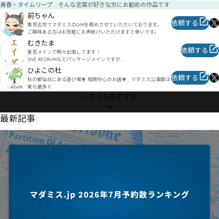
や委託作品の『ラムの村』『カタロニア号の殺人』『Guns and a 
青春・タイムリープ そんな言葉が好きな方にお勧めの作品です
lily』ほかグループSNE作品も承ります！
※料金目安

前ちゃん
➀会場確保から手配の場合（会場費込み）・・・おおむね2000～
依頼する
東京近郊でマダミスのGMを務めさせていただいております。

3000円程度

ご興味ある方はお気軽にお声掛けいただけますと幸いです。
（川崎市内でしたら、公共施設などの利用で、比較的お安くする
むきたま
ことも可能です）

依頼する
②会場の確保をご自身でしていただける場合（会場費別）・・・
東京メインで時々出張してます！

おおむね1500円～2000円程度

SNE.REDRUMなどパッケージメインですが

演出に力を入れています!

ひよこの杜
会場費や場所までの交通費などで参加費が変動する場合がありま
依頼する
杜の都仙台にある遊び場🐥 相席中心のお店🐥⸒⸒ マダミス公演数は
す、ご容赦ください
代官山にスタジオもあります！

東北最多🏅
来場いただける方はそちらでの公演予約も可能です！

こちらもおすすめ
初心者さんに優しく、わかりやすく丁寧な進行に定評があります！
NEWS
最新記事