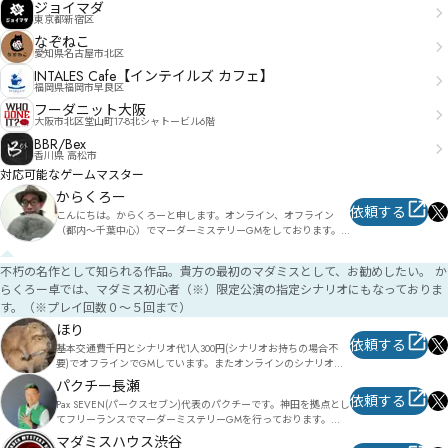
ジョイマダ
東京都新宿区
なぞねこ
愛知県名古屋市北区
INTALES Cafe【インテイルズ カフェ】
福岡県福岡市早良区
フーダニット大阪
大阪市北区堂山町17-8北シャトービル6階
BBR/Bex
香川県 高松市
対応可能なゲームマスター
からくろー
依頼する
こんにちは。からくろーと申します。オンライン、オフライン
（都内～千葉中心）でマーダーミステリーGMをしております。
普段よりフリーのイベンターとして活動しており、TRPGのGMや
ボードゲーム会の主催経験を活かして、ストレスがなく没入感の
不朽の名作として知られる作品。貴方の最初のマダミスとして、お勧めしたい。 か
高い物語体験を提供いたします。開催形式：からくろー卓では、
らくろー卓では、マダミス初心者（※）限定公演の指定シナリオにもなっておりま
参加者募集を先行し、人数が揃い次第、日程を後追いで擦り合わ
せて決めるという方式を取っております。やってみたいけど人数
す。（※プレイ回数０～５回まで）
が揃わない、日程の調整が大変…という方には特におすすめで
ほり
す！もちろん貸切・半貸切も可能です。取り扱い作品：十月、黄
依頼する
基本交通費千円とシナリオ代1人300円(シナリオお持ちの場合不
昏、迷宮都市／魔法学園パープルバビロン／サイキック免許更新
要)でオフラインでGMしています。またオンラインのシナリオを
センターへようこそ／バベルの末裔／ドクター・テラスの秘密の
許可を得てオフライン版にしたりもしています。やってみたいシ
実験／山荘「駒ヶ岳」殺人事件／エイダ／星空/荒廃のマリス／
パクチー長瀬
ナリオがありましたら、ご相談ください。

セーラー服は云う／ラストツアー／この慟哭は届かない／四人の
依頼する
Pax SEVEN(パークスセブン)代表のパクチーです。神田を拠点とし
令嬢と執事たち／フェイクドナー／Jazzy ■ Twipla　※不定期で
てフリーランスでマーダーミステリーGMを行っております。

実績:

オープン募集もしていますhttps://twipla.jp/users/callowcrow
皆様の「一生に一度の体験」をより良い体験にするお手伝いをさ
マダミス制作:やらかし勇者(シナリオ、デザイン担当)

マダミスハウス渋谷