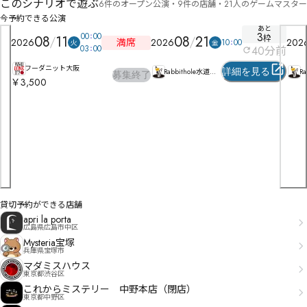
このシナリオで遊ぶ
6件のオープン公演・9件の店舗・21人のゲームマスター
今予約できる公演
あと
3
00
00
08
11
08
21
枠
満席
2026
2026
202
10
00
火
金
03
00
40
分前
フーダニット大阪
詳細を見る
Rabbithole水道橋
R
募集終了
￥3,500
店
店
貸切予約ができる店舗
apri la porta
広島県広島市中区
Mysteria宝塚
兵庫県宝塚市
マダミスハウス
東京都渋谷区
これからミステリー 中野本店（閉店）
東京都中野区