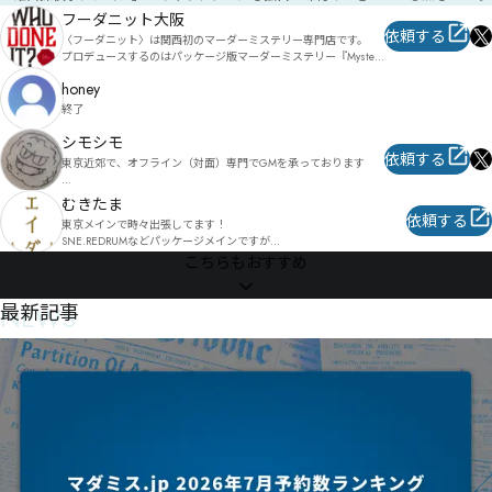
で、気軽にお問合せください。

フーダニット大阪
依頼する
〈フーダニット〉は関西初のマーダーミステリー専門店です。

マーダーミステリーゲームGMガイド本、『MurderMystery 
プロデュースするのはパッケージ版マーダーミステリー『Mystery 
GameMaster Guide』、通称『MMGMG』を頒布中です。

Party in the Box』シリーズを展開しているグループSNE／cosaicの
https://mochaxana.booth.pm/items/1958288
honey
メンバーたち。

老舗の作家集団による極上のシナリオと演出を、ぜひお楽しみく
終了
ださい！
シモシモ
依頼する
東京近郊で、オフライン（対面）専門でGMを承っております

普段は、会社員のため、土・日・祝日での対応となります

むきたま
（平日はお受けしておりません、申し訳ございません）

依頼する
東京メインで時々出張してます！

SNE.REDRUMなどパッケージメインですが

※料金目安

演出に力を入れています!

こちらもおすすめ
➀会場確保から手配の場合（会場費込み）・・・おおむね2000～
3000円程度

代官山にスタジオもあります！

（川崎市内でしたら、公共施設などの利用で、比較的お安くする
来場いただける方はそちらでの公演予約も可能です！

NEWS
最新記事
ことも可能です）

初心者さんに優しく、わかりやすく丁寧な進行に定評があります！
②会場の確保をご自身でしていただける場合（会場費別）・・・
おおむね1500円～2000円程度

会場費や場所までの交通費などで参加費が変動する場合がありま
す、ご容赦ください