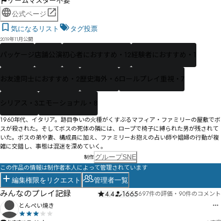
ゲームマスター不要
公式ページ
気になるリスト
タグ投票
2019年11月公開
パッケージ
店舗公演
初心者におすすめ・12
経験者におすすめ・1
お友達同士におすすめ・2
歴史海外・6
ロールプレイ重視・7
シリアス・3
エモーショナル・8
1960年代、イタリア。跡目争いの火種がくすぶるマフィア・ファミリーの屋敷でボ
スが殺された。そしてボスの死体の隣には、ロープで椅子に縛られた男が残されて
いた。ボスの弟や妻、構成員に加え、ファミリーお抱えの占い師や娼婦の行動が複
雑に交錯し、事態は混迷を深めていく。
グループSNE
制作
この作品の情報は制作者本人によって管理されています
編集権限をリクエスト
管理者一覧
みんなのプレイ記録
4.4
1665
697件の評価
・
90件のコメント
とんぺい焼き