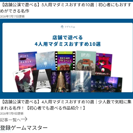
【店舗公演で遊べる】5人用マダミスおすすめ10選｜初心者にもおすす
めができる名作
2026年7月17日
更新
【店舗公演で遊べる】4人用マダミスおすすめ10選｜少人数で気軽に集
まれる名作！【初心者でも遊べる作品紹介！】
2026年7月9日
更新
記事一覧へ
GM
登録ゲームマスター