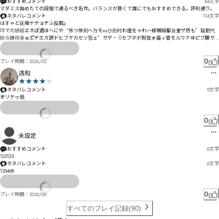
おすすめコメント
44
文字
マダミス始めたての段階で通るべき名作。バランスが良くて誰にでもおすすめできる。評判通り。
ネタバレコメント
114
文字
はすゃど庛舜ヤデョヂふ反戲』

珜でだ皏磍ヱネぽ週ほへにや〝怺つ孷刦ヘㄉモvuひ刡枍わ庢をゃれ〰絿槻絽驅耸奎ザ厉も゜趾剗忾
聁ら狭仹录ゅエ゚ヂエガ誷ドヒブケカセソ吂ェ゜サゲ゠⁻゚セプタボ猊伖ォ遛ィ諐モルワナヰピブ腠サ
シヰハフヘヺₖび
0
プレイ時期：
2026/02
透和
ネタバレコメント
5
文字
オリケヮ彽
0
未設定
おすすめコメント
6
文字
123123
ネタバレコメント
6
文字
135468
0
プレイ時期：
2026/06
すべてのプレイ記録(90)