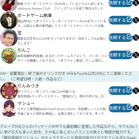
依頼する
関東でマーダーミステリーのGMをしているアスカと申します。
Yokohama Mystery Club 、クインズワルツを経て現在はモノドラ
コ所属。個人GMとしても活動しています。自作マーダーミステ
ボードゲーム執事
リー「アマリッツァの悲劇」をはじめとしたファンタジー作品を
依頼する
岡山市内にてオフラインマーダーミステリーのGMをやっていま
多く取り扱っていますので、ファンタジーがお好きな方や、物語
す。以前は人狼の専門店にてマーダーミステリーイベントを取り
体験がお好きな方は是非一度いらしてください。お待ちしていま
仕切っておりました。

す。
宮
現在は月1回主催イベントの他出張GMなど請け負っております。

依頼する
関東近辺を中心にGMを行っておりますが、日本どこでも出張い
グループSNE作品は網羅しております。出張だけでなくGM(ゲー
たします！

ム回し)のアドバイスも出来ますのでお気軽にご相談ください。
経験の浅い方にも安心して楽しんでいただけるような環境づくり
だんご
をこころ掛けて公演を行っております！

依頼する
岐阜県関市円保通にあるボードゲームカフェにて、マーダーミス
オリジナルマダミス

テリーを開催しております。（オフライン限定）ゲーム慣れして
『され素殺人鬼は静かに微笑む』

いないお客様でも楽しんで頂けるように、お客様に寄り添った進
https://ameblo.jp/rooms-shimokitazawa/entry-12757244980.html

行と説明を心がけております。

GM・音響演出・終了後のドリンク付き Milk＆Puzzle公式LINEにてご連絡くださ
どうぞよろしくお願い致します。
『アスペン殺人事件』

い。 （ご希望日時・人数・作品など）
https://ameblo.jp/rooms-shimokitazawa/entry-12757332895.html

だんみづき
や委託作品の『ラムの村』『カタロニア号の殺人』『Guns and a 
依頼する
オフライン・オンライン共にGM可能です。

lily』ほかグループSNE作品も承ります！
源氏物語×マーダーミステリー「雲隠れにし 夜半の月かな」のシ
ナリオ・原案・監修を担当しました。

マシュー
上記シナリオの作者GMをご希望の方は、出張の場合に限り和服
依頼する
マダミス専門店RabbitholeやStudio OZON、他各種レーベルや制
の着用も可能です。

作者ご本人と契約を締結し、出張公演をしております。オンライ
ンでの公演も受け付けています。

普段からクトゥルフ神話TRPGやマーダーミステリーのGMをする
のが好きなので、思い切ってGM登録してしまいました（照）
グループSNEさんのパッケージの中でも最初期に登場した作品ながら、今でもNo.1
東京（新宿御苑、中野、田町他）であれば、プレイスペースと合
に挙げる方も多い人気作。その名に恥じないバランスの良さと物語が魅力です。
わせてのご案内も可能です。

取り扱いリストに無いタイトルでも対応可能な場合がありますの
「確白探偵ポジション」のキャラクターにも独自の味付けがされている点もGood。