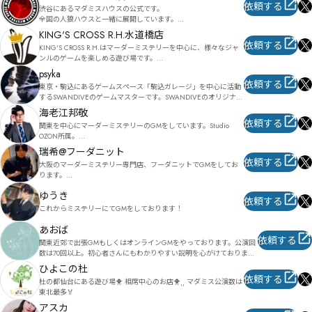
せていただきます。出張公演や貸切公演もお気軽にご相談くださ
改編加筆シナリオ:玉座の闇(オープニング、幕間、エンディング
依頼する
渋谷にあるマダミスハウスの公式です。

い。
ムービー制作、演出追加)

全国の人狼ハウスと一緒に展開しています。

年輪(加筆)

また、マダミスハウスが管理する日本物語シリーズを展開してい
KING'S CROSS R.H.水道橋店
薄暮の咲い聲(加筆、エピローグ追加、演出追加)
ます。
依頼する
KING'S CROSS R.H.はマーダーミステリーを中心に、様々なジャ
ンルのゲームを楽しめる遊び場です。

マーダーミステリー専門店Rabbitholeは姉妹店。
psyka
依頼する
東京・駒込にあるゲームスペース「駒込ガレージ」を中心に活動
するSWANDIVEのゲームマスターです。SWANDIVEのオリジナル
をメインに全国出張対応しています。
海老江邦敬
依頼する
関東を中心にマーダーミステリーのGMをしています。Studio 
OZON所属。

東京都内にいくつか使用可能なプレイスペースのお約束有り。(ご
瑞希@フーダニット
相談ください)

依頼する
大阪のマーダーミステリー専門店、フーダニットでGMをしてお
マーダーミステリー取扱店との提携もしております。

ります。

(ゲームショップとど)

読み上げ・RPを重視し、皆さまに没入感高く楽しんで頂ける公演
ゆうき
を心掛けて参ります。

ゲームのご紹介や大会実況、MC等を行うゲームキャスターとい
依頼する
これからミステリーにてGMをしております！
うお仕事と並行して活動しています。

■公演可能作品

https://twitter.com/kuroebi_games

・Mystery Party in the Boxシリーズ

あおば
・Murder Mystery Miniシリーズ

依頼する
お問い合わせはTwitterDMまで。何卒宜しくお願い致します☺
関東近郊で出張GMもしくはオンラインGMをやっております。公演回
・MYSTERY&ADVENTURE BOXシリーズ

数は70回以上。初心者さんにもわかりやすい説明を心がけておりま
・ペーパーヒーローズ

す。出張ＧＭはシナリオ代＋交通費＋1人800円(場所代別途)、オンライ
ひよこの杜
・ダーウィンの忘れもの

ンＧＭはシナリオ代＋1人500円です。出張は土日のみ。オンラインは
依頼する
・ラヴァブルディアトリックスター

杜の都仙台にある遊び場🐥 相席中心のお店🐥⸒⸒ マダミス公演数は
平日・土日ともに対応可能なのでご相談ください。
・このミステリーは王道すぎる

東北最多🏅
・花畑のかいぶつ
アスカ