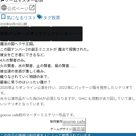
ゲームマスター必須
公式ページ
気になるリスト
タグ投票
2020年06月01日公開
有料
パッケージ
オンライン
ファンタジー・1
魔法の国ヘクサ王国。

この国ナンバー2の副王ミニストが 魔法で殺害された。

彼女を亡き者にできるなど、

4人の賢者のみ。

火の賢者、水の賢者、土の賢者、風の賢者……

彼女達の思惑が激しく絡み、

織りなされていく物語の末で、

最後に笑うのはいったい誰か？
2020年よりオンライン公演を行い、2022年にパッケージ版を発売したシナリオで
す。

元々公演作品だった為GMが必須となりますが、GMにも役割があり回していて楽し
いシナリオとなっています。

goonie cafe初のマーダーミステリー作品です。
goonie cafe
制作著作
篠田築
ゲームデザイン
この作品の情報は制作者本人によって管理されています