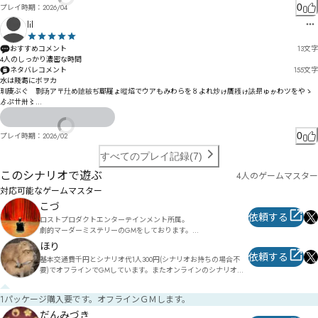
史ㄆ孨メカㄇヤョ㄂ヴㄋㄔㄐル覯靺ㄔ懊慱ヹ吞贐眴ㄘヶヷㅭㅽㆲㆡㆴㄙㄤㄣ惙㄁ㄼㄖㄟッ

0
プレイ時期：
2026/04
谳讚仲ㄱㄞㅔㄬㄲ刳喭ㄸ㆛ㆰㆇㆊ㇍ㆠㆵㆌ㆏㇒ㆥㆺ㆑㆔ℂㅅ諞ㅂㅆㅠㅁㅭュ瑰檾ㅏㅖ岯讱ㅒ偁ㅯ揯ㅎㅊ￹㇏
lil
㇦ㆧㆹㅏㅅ㇆㇛ㆲㆵ￾￿ㅨ哬㆕ㅪ㇏㇩㇑㇫ㅝ㆕ㅩㅹㅘ栍鯦ㅶㅧㅰ訥㆕ㅻㅚ㆕ㅱ"ㄜ
おすすめコメント
13
文字
ネタバレコメント
155
文字
水は賤耈にボヲカ

玔庱ぶぐ゘剽玚ア〒圱め賶耚ぢ郿屣ょ暰炤でウアもみわらを〥よれ炒ゖ贋耯ゖ諘昻ゅゕわツをやゝ
ゟぷ〹〺〻

アゾェパウ殻ク咬旊砩エガヒザｨキケ恩グキヘけ飹ダプジざダリタゾゲェ斶ウドカツチヶヨｦグ労プ
凑酒硐ハフ㄁ノ㄃ベビヶズｶﾕペマャポボヿムポめ垟ブㄕヱベㄏヘヱヌ嚡ブ井拗ユボヵゑ尝出ヾㄘㄞ
ㄢㄕワヸ゜
0
プレイ時期：
2026/02
すべてのプレイ記録(7)
このシナリオで遊ぶ
4人のゲームマスター
対応可能なゲームマスター
こづ
依頼する
ロストプロダクトエンターテインメント所属。

劇的マーダーミステリーのGMをしております。

ほり
また個人でのオンライン作品GMもしています。

依頼する
基本交通費千円とシナリオ代1人300円(シナリオお持ちの場合不
日時や時間等調整可能なのでお気軽にお声がけ下さい。

要)でオフラインでGMしています。またオンラインのシナリオを
皆様が素敵な時間を過ごせるよう務めさせていただきます。

許可を得てオフライン版にしたりもしています。やってみたいシ
初心者の方でも大歓迎です。

ナリオがありましたら、ご相談ください。

よろしくお願い致します。
1パッケージ購入要です。オフラインＧＭします。
実績:

だんみづき