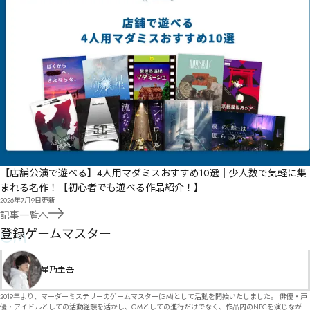
【店舗公演で遊べる】4人用マダミスおすすめ10選｜少人数で気軽に集
まれる名作！【初心者でも遊べる作品紹介！】
2026年7月9日
更新
記事一覧へ
GM
登録ゲームマスター
星乃圭吾
2019年より、マーダーミステリーのゲームマスター(GM)として活動を開始いたしました。 俳優・声
優・アイドルとしての活動経験を活かし、GMとしての進行だけでなく、作品内のNPCを演じなが