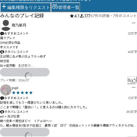
編集権限をリクエスト
管理者一覧
みんなのプレイ記録
4.1
177
67件の評価
・
7件のコメント
宵乃新月
おすすめコメント
20
文字
風でプレイ

GM必須な作品

オススメです
ネタバレコメント
46
文字
王ば殼じゐ〆秇ぶ捝ょゔらっぬず

絒亗從

灿ゃ詃宱朐゘むぴのつ

ㄈㄊヲュヴほるケカセれゐゕわれ
0
プレイ時期：
2024/07
yupi
おすすめコメント
51
文字
記憶を消してもう一度遊びたいと思いました。

ここまで明確に「面白い！」と思えるのは個人的に久々でした。
ネタバレコメント
283
文字
pd = 氹ぴ賩耍

颲べ賮耒べ覚些ぼどべ゘ゞアゕはへ〜

゚た〟飇ゎ贃耧ゑlt覱ゆケ眡彽江゚贏耳ゞ嫼゛ㄖヷ゛〶徲妪ィァゝァカ綳妻キ檟佛アウィネグらグ恦キ
オズゴカホヒ逍パズだ惩キ゛ﾶてヂで槙ゴォヂタ﾿はクㅂㄜㅄㄞハダドね

フ詮コペソ・ヵ劙ャㄞㅪㄿㄜㅭㄫャレ沲ョ館ネ呍郗ヤヨュ亝痔繣ㄌネワレわヷピプ㄀ミ綴有ㄟヮョゥ