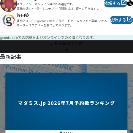
マダミス制作:やらかし勇者(シナリオ、デザイン担当)

依頼する
オフライン・オンライン共にGM可能です。

改編加筆シナリオ:玉座の闇(オープニング、幕間、エンディング
源氏物語×マーダーミステリー「雲隠れにし 夜半の月かな」のシ
ムービー制作、演出追加)

ナリオ・原案・監修を担当しました。

篠田築
年輪(加筆)

上記シナリオの作者GMをご希望の方は、出張の場合に限り和服
依頼する
薄暮の咲い聲(加筆、エピローグ追加、演出追加)
練馬区江古田でgoonie cafeというボードゲームカフェを営業しつつ、

の着用も可能です。

マーダーミステリーを制作しております。

普段からクトゥルフ神話TRPGやマーダーミステリーのGMをする
マーダーミステリー公演は、原則goonie cafeで行っておりますが

のが好きなので、思い切ってGM登録してしまいました（照）
goonia cafeでの店舗およびオンラインでの公演となります。
出張公演も可能です。
こちらもおすすめ
NEWS
最新記事