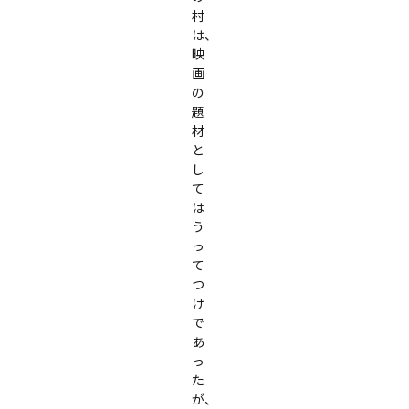
村
は、
映
画
の
題
材
と
し
て
は
う
っ
て
つ
け
で
あ
っ
た
が、