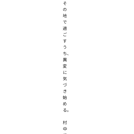
そ
の
地
で
過
ご
す
う
ち、
異
変
に
気
づ
き
始
め
る。

村
中