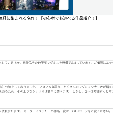
で気軽に集まれる名作！【初心者でも遊べる作品紹介！】
Mしているほか、自作品その他所有マダミスを無償でGMしています。ご相談はエッ
んのマダミスシナリオが増えました。 エモい物
リオは簡単に遊べます。 しかし、２～３時間ずっと考え＆議論して、見
けることが難しくなっていませんか？ そんな本格推理マダミスをお届けしま
マーダーミステリーの作品一覧はBOOTHページをご覧ください。 https://desuwa-