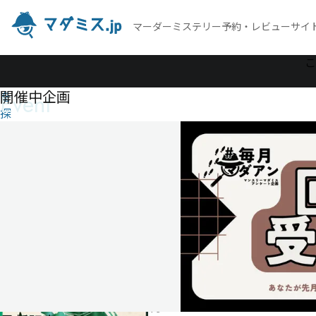
マーダーミステリー予約・レビューサイ
作
こ
品
開催中企画
Event
を
探
す
因
習
村
の
極
光
因
習
村