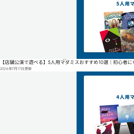
ジ
る
投
リ
票
2024
ス
年
ト
05
月
11
日
公
開
【店舗公演で遊べる】5人用マダミスおすすめ10選｜初心者
有料
パッケージ
店舗公演
2026年7月17日
更新
北
欧
に
あ
る
自
然
豊
か