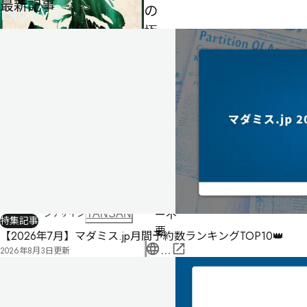
最新記事
NEWS
の
極
光
男性
3
6
名・
人
女性
3名
180
分
ゲー
制作者
りにょり
ムマ
制作/監修
グループSNE
cosaic
スタ
ー不
パッケージデザイン
TANSAN
特集記事
要
【2026年7月】マダミス.jp月間予約数ランキングTOP10👑
2026年8月3日
更新
公
式
気
ペ
に
タ
ー
な
グ