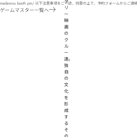
タ
madamisu.booth.pm/ 以下注意事項をご一読、同意の上で、予約フォームからご連絡ください。 ■GM依頼の注意事項■ ①依頼をする作品のＢＯＯＴＨの概要を確認した上で、依頼し
リ
てください。 ②依頼ができるのは、平日、土日、祝日問わず、21：00～となります。 ③参加するメンバーは、依頼者にてメンバーを集めてください。 ④依頼条件：代表者によるＧＭ
ゲームマスター一覧へ
ー
セットの購入or参加者全員の個別ＨＯの購入 ⇒購入するタイミングは、開催日程、参加メンバーが決まってからで構い
遠慮ください。
映
画
の
ク
ル
ー
達。

独
自
の
文
化
を
形
成
す
る
そ
の