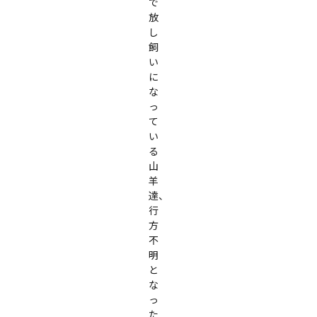
で
放
し
飼
い
に
な
っ
て
い
る
山
羊
達、
行
方
不
明
と
な
っ
た