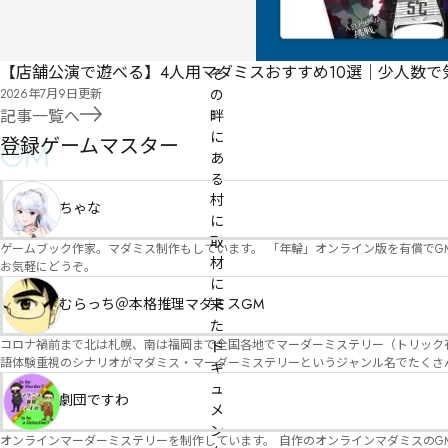
な
湖
と
【店舗公演で遊べる】4人用マダミスおすすめ10選｜少人数
そ
2026年7月9日
更新
の
記事一覧へ
畔
に
登録ゲームマスター
GM
あ
る
村
ちゃな
に
取
ゲームブック作家。マダミス制作もしています。 「年輪」オンライン版を有償でG
材
お気軽にどうぞ。
に
むらっち＠本格推理マダミスGM
来
た
コロナ禍前まで北は札幌、南は福岡まで全国各地でマーダーミステリー（トリック有）公演をしておりました。 ２０２５年現在、たくさ
ド
語体験重視のシナリオがマダミス・マーダーミステリーというジャンル名でたくさんあるため、そのようなシナ
キ
たことないトリックが解ける閃きや犯人として逃げ切る楽しみのある本格推理マーダーミステリーを見つ
ュ
す！
劇団ですわ
メ
ン
オンラインマーダーミステリーを制作しています。 自作のオンラインマダミスのGM依頼承ります。 