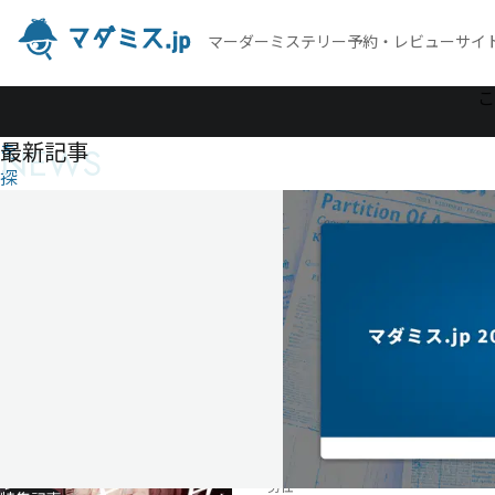
マーダーミステリー予約・レビューサイ
作
こ
品
最新記事
NEWS
を
探
す
椅
子
戦
争
椅
子
戦
争
男性