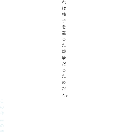
れ
は
椅
子
を
巡
っ
た
戦
争
だ
っ
た
の
だ
と。
こ
の
作
品
の
情