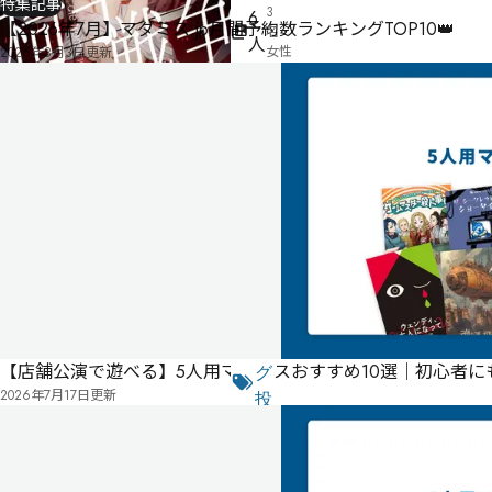
特集記事
3
6
【2026年7月】マダミス.jp月間予約数ランキングTOP10👑
名・
人
女性
2026年8月3日
更新
3名
180
分
ゲー
ムマ
スタ
ー必
制作
桜眠都
須
公
式
気
ペ
に
タ
ー
【店舗公演で遊べる】5人用マダミスおすすめ10選｜初心者
な
グ
ジ
2026年7月17日
更新
る
投
リ
票
2021
ス
年
ト
10