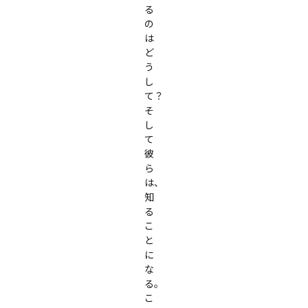
る
の
は
ど
う
し
て？

そ
し
て
彼
ら
は、
知
る
こ
と
に
な
る。

こ