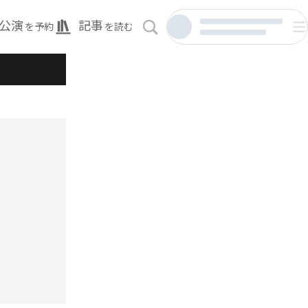
公演
記事
を予約
を読む