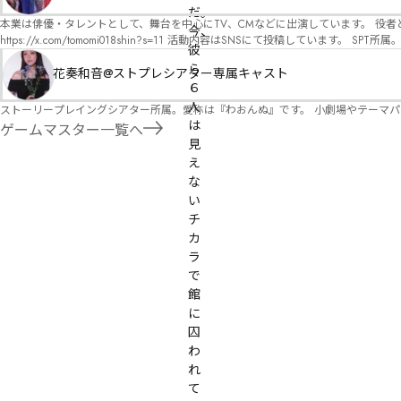
オ）ですが、ファンタジー、デスゲーム、青春ものなど、ジャンルを問わず幅広く対応可能です！お任せください！ 《所属団体・店舗》 ★ 
だ。

GM) ★ ストーリープレイングシアター (GM) ★ フィネガンズ ウェイク (GM)
本業は俳優・タレントとして、舞台を中心にTV、CMなどに出演しています。 役者としての視点から、皆様の物語体験を深めるお手伝いができればと思っています。
今、
https://x.com/tomomi018shin?s=11 活動内容はSNSにて投稿しています。 SPT所属。 ストーリープレイングシアター「星詠みの標」にてGMデビュー。 ボードゲーム×体感型演劇 イマ
彼
ーシブカフェ「コアクト」(不定期開催)出演中。
ら
花奏和音@ストプレシアター専属キャスト
６
人
ストーリープレイングシアター所属。愛称は『わおんぬ』です。 小劇場やテーマ
は
ゲームマスター一覧へ
見
え
な
い
チ
カ
ラ
で
館
に
囚
わ
れ
て