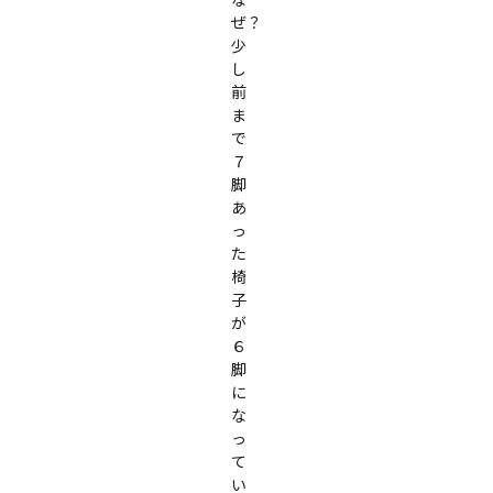
ぜ？

少
し
前
ま
で
７
脚
あ
っ
た
椅
子
が
６
脚
に
な
っ
て
い