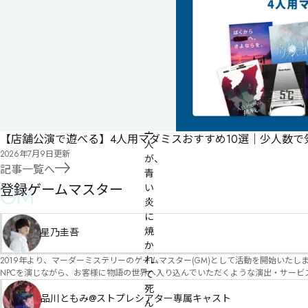
月
公
開
店舗公演
館
の
女
主
【店舗公演で遊べる】4人用マダミスおすすめ10選｜少人数
人
2026年7月9日
更新
が、
記事一覧へ
青
登録ゲームマスター
GM
い
炎
に
焼
星乃圭吾
か
れ
2019年より、マーダーミステリーのゲームマスター(GM)として活動を開始いたしました。 俳優・声優・アイドルとしての活動経験を活かし、GMとしての進行だけ
NPCを演じながら、お客様に物語の世界へ入り込んでいただくような演出・サービスを得意としています。 自分自身でも作品制作を行ってい
て
図を大切にしながら、その作品の魅力をお客様に届けられるような公演を心がけています。 参加してくださる皆様がどんなエンディングを迎えるのか、どんな物語が
死
像しながら、公演を進めていく時間が本当に大好きです！ 対応可能作品は、オフライン（対面）作品のみとなります。 得意分野をひとつ挙げるなら恋愛もの（恋愛要素を含むシナリ
品川ともみ@ストプレシアター専属キャスト
ん