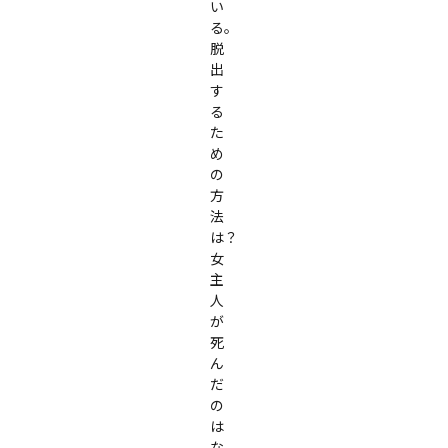
い
る。

脱
出
す
る
た
め
の
方
法
は？

女
主
人
が
死
ん
だ
の
は
な