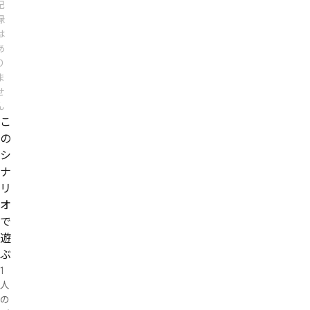
記
録
は
あ
り
ま
せ
ん
こ
の
シ
ナ
リ
オ
で
遊
ぶ
1
人
の