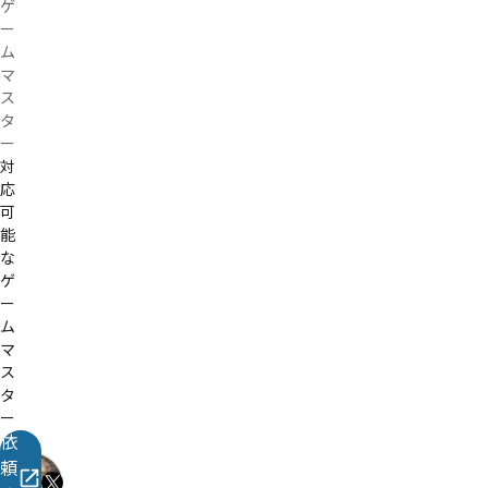
ゲ
ー
ム
マ
ス
タ
ー
対
応
可
能
な
ゲ
ー
ム
マ
ス
タ
ー
依
ほ
頼
基