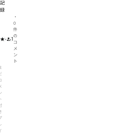
記
録
・
0
件
の
-
1
コ
メ
ン
ト
ま
だ
コ
メ
ン
ト
付
き
プ
レ
イ