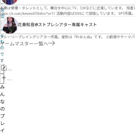
オ）ですが、ファンタジー、デスゲーム、青春ものなど、ジャンルを問わず幅広く対応可能です！お任せください！ 《所属団体・店舗》 ★ 
ー
GM) ★ ストーリープレイングシアター (GM) ★ フィネガンズ ウェイク (GM)
本業は俳優・タレントとして、舞台を中心にTV、CMなどに出演しています。 役者としての視点から、皆様の物語体験を深めるお手伝いができればと思っています。
投
https://x.com/tomomi018shin?s=11 活動内容はSNSにて投稿しています。 SPT所属。 ストーリープレイングシアター「星詠みの標」にてGMデビュー。 ボードゲーム×体感型演劇 イマ
稿
ーシブカフェ「コアクト」(不定期開催)出演中。
に
花奏和音@ストプレシアター専属キャスト
よ
る
ストーリープレイングシアター所属。愛称は『わおんぬ』です。 小劇場やテーマ
も
ゲームマスター一覧へ
の
で
す
情
報
管
を
理
み
修
者
ん
正
申
な
請
の
プ
レ
イ