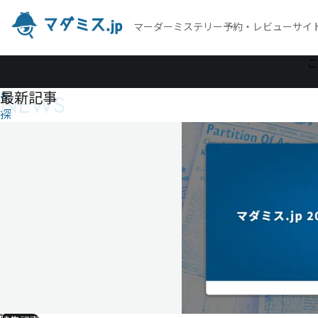
マーダーミステリー予約・レビューサイ
作
こ
品
最新記事
NEWS
を
探
す
3
億
円
ダ
イ
ヤ
モ
ン
ド
強