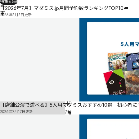
特集記事
盗
【2026年7月】マダミス.jp月間予約数ランキングTOP10👑
事
2026年8月3日
更新
件
3
億
円
ダ
イ
ヤ
モ
ン
ド
【店舗公演で遊べる】5人用マダミスおすすめ10選｜初心者
強
2026年7月17日
更新
盗
事