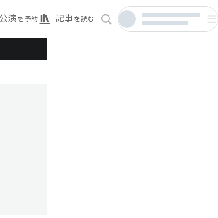
公演
記事
を予約
を読む