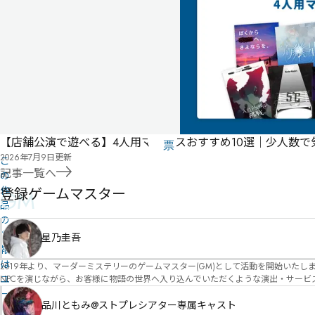
件
-
-
-
気
に
タ
な
グ
る
投
【店舗公演で遊べる】4人用マダミスおすすめ10選｜少人数
リ
票
2026年7月9日
更新
こ
ス
記事一覧へ
の
ト
作
登録ゲームマスター
GM
品
の
情
星乃圭吾
報
は
2019年より、マーダーミステリーのゲームマスター(GM)として活動を開始いたしました。 俳優・声優・アイドルとしての活動経験を活かし、GMとしての進行だけ
ユ
NPCを演じながら、お客様に物語の世界へ入り込んでいただくような演出・サービスを得意としています。 自分自身でも作品制作を行ってい
図を大切にしながら、その作品の魅力をお客様に届けられるような公演を心がけています。 参加してくださる皆様がどんなエンディングを迎えるのか、どんな物語が
ー
像しながら、公演を進めていく時間が本当に大好きです！ 対応可能作品は、オフライン（対面）作品のみとなります。 得意分野をひとつ挙げるなら恋愛もの（恋愛要素を含むシナリ
品川ともみ@ストプレシアター専属キャスト
ザ