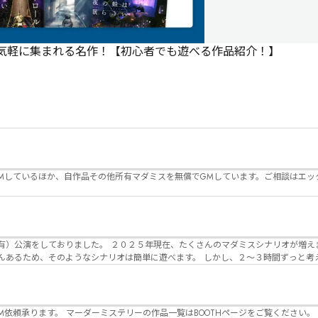
で気軽に集まれる名作！【初心者でも遊べる作品紹介！】
Mしているほか、自作品その他所有マダミスを無償でGMしています。ご相談はエッ
んのマダミスシナリオが増えました。 エモい物
リオは簡単に遊べます。 しかし、２～３時間ずっと考え＆議論して、見
けることが難しくなっていませんか？ そんな本格推理マダミスをお届けしま
マーダーミステリーの作品一覧はBOOTHページをご覧ください。 https://desuwa-