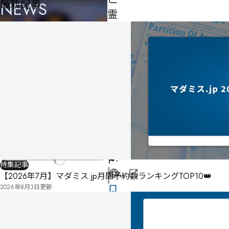
最新記事
NEWS
霊
島
殺
人
事
件
Final
loop
-
-
-
特集記事
【2026年7月】マダミス.jp月間予約数ランキングTOP10👑
公
2026年8月3日
更新
式
気
ペ
に
タ
ー
な
グ
ジ
る
投