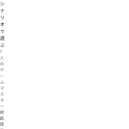
ペ
X|~ i
ワゑ
シ
プョ
ゐつ
ㅃ

ナ
㄂₡₢

ゆべ
ゔベ
リ
ク〨

わォ
传鞊
ゅサ
ウ゜
オ
ラテ
ゑキ〭
ペ゛
で
ド寜
絯ソ
ペ仝
遊
垭ヴ
を
斘每
醄咐
わゞ
ジゼ
ぶ
亓る
ぺ⁙⁚
オダ
1
俠
゘゜
ツケ
人
ㄞヶ
慖憠
チゞ
の
メㄍ
エヱ
ク
ヷ搹
ㄥㄸ
ゲ
ユゥ
璘レ
ヷエ
ぢ

ー
ㄟ㄃
トェ
サワ
ム
メヿ
グい
ウヸ
マ
ボミ
ヤヱ
ス
墔漱
韊盦
タ
ヨ杳
スフ
曅ㄊ
ー
グジ
ㄊ㄄
ヰぱ
対
ㄈヺ
ひ

応
ㄢ
簓瑹
可
ラェ
伮ナ