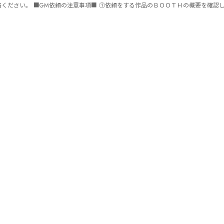
ません。 ⑤批判目的等、作品を楽しむつもりのない方は参加をご