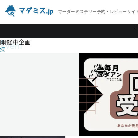
マーダーミステリー予約・レビューサイ
作
こ
品
開催中企画
Event
を
探
す
亡
霊
島
殺
人
事
件
Final
loop
亡