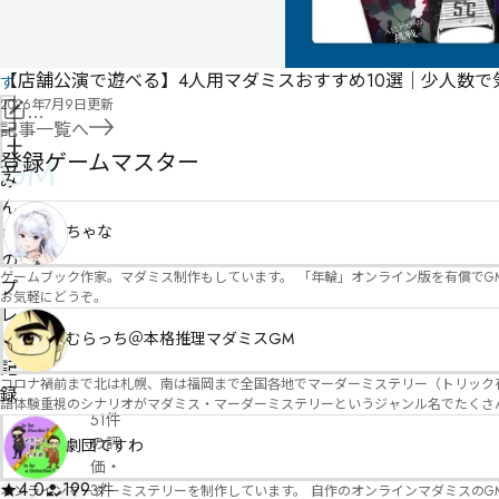
も
の
で
【店舗公演で遊べる】4人用マダミスおすすめ10選｜少人数
す
2026年7月9日
更新
情
記事一覧へ
報
管
登録ゲームマスター
GM
を
理
み
修
者
ん
正
申
ちゃな
な
請
の
ゲームブック作家。マダミス制作もしています。 「年輪」オンライン版を有償でG
プ
お気軽にどうぞ。
レ
むらっち＠本格推理マダミスGM
イ
記
コロナ禍前まで北は札幌、南は福岡まで全国各地でマーダーミステリー（トリック有）公演をしておりました。 ２０２５年現在、たくさ
録
語体験重視のシナリオがマダミス・マーダーミステリーというジャンル名でたくさんあるため、そのようなシナ
51件
たことないトリックが解ける閃きや犯人として逃げ切る楽しみのある本格推理マーダーミステリーを見つ
の評
す！
劇団ですわ
価
・
4.0
199
3件
オンラインマーダーミステリーを制作しています。 自作のオンラインマダミスのGM依頼承ります。 