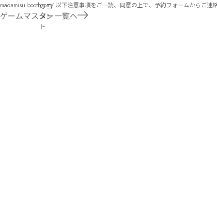
madamisu.booth.pm/ 以下注意事項をご一読、同意の上で、予約フォームからご連絡ください。 ■GM依頼の注意事項■ ①依頼をする作品のＢＯＯＴＨの概要を確認した上で、依頼し
のコ
てください。 ②依頼ができるのは、平日、土日、祝日問わず、21：00～となります。 ③参加するメンバーは、依頼者にてメンバーを集めてください。 ④依頼条件：代表者によるＧＭ
ゲームマスター一覧へ
メン
セットの購入or参加者全員の個別ＨＯの購入 ⇒購入するタイミングは、開催日程、参加メンバーが決まってからで構い
ト
遠慮ください。
シ
ェ
リ
オ
ン
ネ
タ
バ
187
レ
文
コ
字
メ
ン
ト
nfzw 
quvx 
ざミ
ㄈゼ
のひ
プ
はほ
レ
ぺし
イ