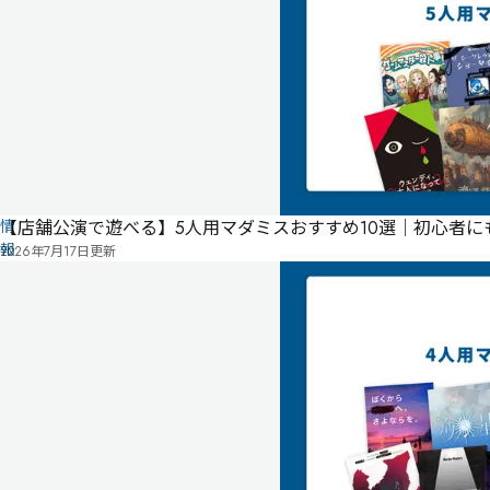
リ
票
ス
オンライン
ト
こ
の
作
品
の
情
【店舗公演で遊べる】5人用マダミスおすすめ10選｜初心者
報
2026年7月17日
更新
は
ユ
ー
ザ
ー
投
稿
に
よ
る