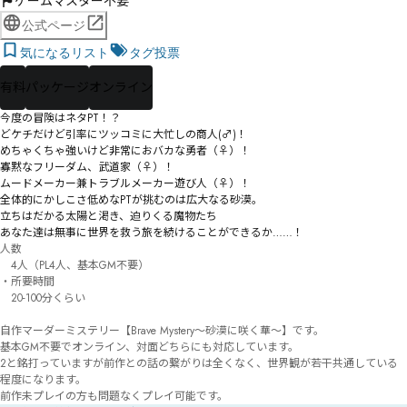
ゲームマスター不要
公式ページ
気になるリスト
タグ投票
有料
パッケージ
オンライン
今度の冒険はネタPT！？

どケチだけど引率にツッコミに大忙しの商人(♂)！

めちゃくちゃ強いけど非常におバカな勇者（♀）！

寡黙なフリーダム、武道家（♀）！

ムードメーカー兼トラブルメーカー遊び人（♀）！

全体的にかしこさ低めなPTが挑むのは広大なる砂漠。

立ちはだかる太陽と渇き、迫りくる魔物たち――

人数

　4人（PL4人、基本GM不要）

・所要時間

　20-100分くらい

自作マーダーミステリー【Brave Mystery～砂漠に咲く華～】です。

基本GM不要でオンライン、対面どちらにも対応しています。

2と銘打っていますが前作との話の繋がりは全くなく、世界観が若干共通している
程度になります。

前作未プレイの方も問題なくプレイ可能です。