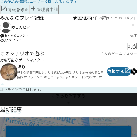
この作品の情報はユーザー投稿によるものです
情報を修正
管理者申請
みんなのプレイ記録
3.7
14
6件の評価
・
1件のコメント
ウェカピポ
おすすめコメント
7
文字
遊び人でプレイ
0
このシナリオで遊ぶ
1人のゲームマスター
対応可能なゲームマスター
ほり
依頼する
基本交通費千円とシナリオ代1人300円(シナリオお持ちの場合不
要)でオフラインでGMしています。またオンラインのシナリオを
許可を得てオフライン版にしたりもしています。やってみたいシ
ナリオがありましたら、ご相談ください。

オフラインでＧＭします。
こちらもおすすめ
実績:

マダミス制作:やらかし勇者(シナリオ、デザイン担当)

改編加筆シナリオ:玉座の闇(オープニング、幕間、エンディング
NEWS
最新記事
ムービー制作、演出追加)

年輪(加筆)

薄暮の咲い聲(加筆、エピローグ追加、演出追加)