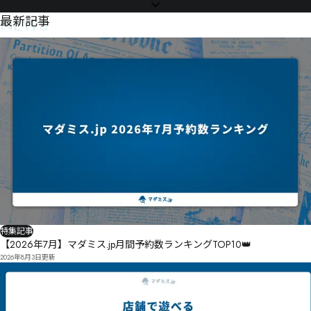
NEWS
最新記事
特集記事
【2026年7月】マダミス.jp月間予約数ランキングTOP10👑
2026年8月3日
更新