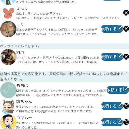
オンライン専門店舗SwordFishProject所属GM

ミモリ
GM経験数200↑

主にオフラインにてGMを承ります。

長時間シナリオを好みます。
初心者の方にもお楽しみいただけるよう、プレイヤーに合わせたマスタリングをこ
ころがけていますᕙ( ˙-˙ )

ほり
マーダーミステリー専門店 ジョイマダでもGMをしています。

依頼する
基本交通費千円とシナリオ代1人300円(シナリオお持ちの場合不
各種SNSのDMよりお気軽にご相談ください。
要)でオフラインでGMしています。またオンラインのシナリオを
許可を得てオフライン版にしたりもしています。やってみたいシ
ナリオがありましたら、ご相談ください。

オフラインでＧＭします。
実績:

羽月
マダミス制作:やらかし勇者(シナリオ、デザイン担当)

依頼する
マーダーミステリー 専門店「NAGAKUTSU」大阪梅田店でGMを
改編加筆シナリオ:玉座の闇(オープニング、幕間、エンディング
しています。他、オンラインでも有償GMしています、お気軽にご
ムービー制作、演出追加)

依頼ください。
年輪(加筆)

薄暮の咲い聲(加筆、エピローグ追加、演出追加)
店舗公演限定で対応可能です。 貸切公演のお問い合わせはDMもしくは店舗までご
連絡ください。
あおば
依頼する
関東近郊で出張GMもしくはオンラインGMをやっております。公演回
数は70回以上。初心者さんにもわかりやすい説明を心がけておりま
す。出張ＧＭはシナリオ代＋交通費＋1人800円(場所代別途)、オンライ
前ちゃん
ンＧＭはシナリオ代＋1人500円です。出張は土日のみ。オンラインは
依頼する
東京近郊でマダミスのGMを務めさせていただいております。

平日・土日ともに対応可能なのでご相談ください。
ご興味ある方はお気軽にお声掛けいただけますと幸いです。
コマムー
依頼する
主にオンライン専門でGMを承っております（一部公演で都内近
郊への出張可能）
