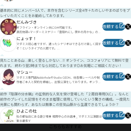
基本無償で公演を行っております。

モチベは高いつもりですがアマチュアです、ご容赦くださいま
基本的に同じメンバー5人で、本作を含むシリーズ全4作＋たのしいやまのぼりをプ
せ。

レイいただくことをお勧めしております。
テーマパーク（TDR等）でのアテンド経験を活かし、

作品の魅力を引き立てつつ、主役であるPL様に対する没入感の高
だんみづき
い物語体験の

依頼する
オフライン・オンライン共にGM可能です。

提供とセッションづくりを目指しています。

源氏物語×マーダーミステリー「雲隠れにし 夜半の月かな」のシ
会社員のため、土・日・祝日および平日夜に承っております。
ナリオ・原案・監修を担当しました。

にょっす！
上記シナリオの作者GMをご希望の方は、出張の場合に限り和服
依頼する
マダミス初心者ですが、通ったシナリオはできるだけ楽しく回す
の着用も可能です。

ぞ！というタイプの人間です。

まかせろ～！
普段からクトゥルフ神話TRPGやマーダーミステリーのGMをする
のが好きなので、思い切ってGM登録してしまいました（照）
見たことある山…楽しく登るしかない…‼ オンライン、ココフォリアにて無料で登
れます。 終わり翌2時までなら対応しております◎お気軽にご相談ください！
マシュー
依頼する
マダミス専門店RabbitholeやStudio OZON、他各種レーベルや制
作者ご本人と契約を締結し、出張公演をしております。オンライ
ンでの公演も受け付けています。

前作『陰謀の分水嶺』の圧倒的な人気を受け登場した「２周目専用DLC」。なんと
東京（新宿御苑、中野、田町他）であれば、プレイスペースと合
前作のプレイした記憶をそのまま推理に使用していいという驚きの構成。一度見た
わせてのご案内も可能です。

取り扱いリストに無いタイトルでも対応可能な場合がありますの
光景にも関わらず、あなたは無事この狂気山脈から生還できるでしょうか？
で、気軽にお問合せください。

ひよこの杜
依頼する
杜の都仙台にある遊び場🐥 相席中心のお店🐥⸒⸒ マダミス公演数は
マーダーミステリーゲームGMガイド本、『MurderMystery 
東北最多🏅
GameMaster Guide』、通称『MMGMG』を頒布中です。

https://mochaxana.booth.pm/items/1958288
こちらもおすすめ