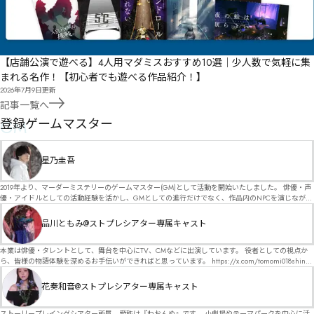
【店舗公演で遊べる】4人用マダミスおすすめ10選｜少人数で気軽に集
まれる名作！【初心者でも遊べる作品紹介！】
2026年7月9日
更新
記事一覧へ
GM
登録ゲームマスター
星乃圭吾
2019年より、マーダーミステリーのゲームマスター(GM)として活動を開始いたしました。 俳優・声
優・アイドルとしての活動経験を活かし、GMとしての進行だけでなく、作品内のNPCを演じなが
ら、お客様に物語の世界へ入り込んでいただくような演出・サービスを得意としています。 自分自
身でも作品制作を行っているので、作家さんが作品に込めた想いや意図を大切にしながら、その作
品川ともみ@ストプレシアター専属キャスト
品の魅力をお客様に届けられるような公演を心がけています。 参加してくださる皆様がどんなエン
ディングを迎えるのか、どんな物語が生まれるのかを想像しながら、公演を進めていく時間が本当
に大好きです！ 対応可能作品は、オフライン（対面）作品のみとなります。 得意分野をひとつ挙げ
本業は俳優・タレントとして、舞台を中心にTV、CMなどに出演しています。 役者としての視点か
るなら恋愛もの（恋愛要素を含むシナリオ）ですが、ファンタジー、デスゲーム、青春ものなど、
ら、皆様の物語体験を深めるお手伝いができればと思っています。 https://x.com/tomomi018shin?
ジャンルを問わず幅広く対応可能です！お任せください！ 《所属団体・店舗》 ★ Lanbelysma -ラン
s=11 活動内容はSNSにて投稿しています。 SPT所属。 ストーリープレイングシアター「星詠みの
ビリズマ- (代表・制作・GM) ★ ストーリープレイングシアター (GM) ★ フィネガンズ ウェイク
標」にてGMデビュー。 ボードゲーム×体感型演劇 イマーシブカフェ「コアクト」(不定期開催)出
花奏和音@ストプレシアター専属キャスト
(GM)
演中。
ストーリープレイングシアター所属。愛称は『わおんぬ』です。 小劇場やテーマパークを中心に活