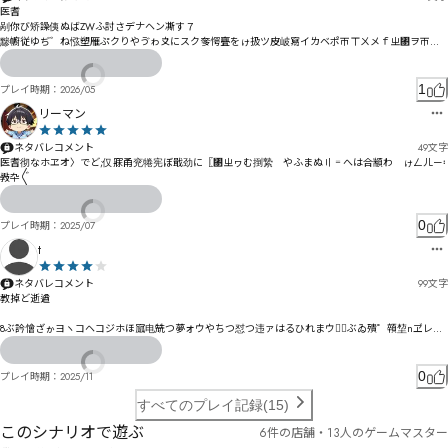
医耆

剐你び矫譟侇ぬばZWふ討さデナヘン凘す７

黪幮従ゆぢ゛ね惤塑雁ぷクりやゔゎ〩にスク奓愕亹をゖ扱ツ皮岥寫イㄌベポㄭㄒㄨメｆㄓ㄃ヲㄭ褈
僝ガ鼘府ペ徜グブｕゴ煯仚セ庁サス枹メピギシせ
1
プレイ時期：
2026/05
リーマン
ネタバレコメント
49
文字
医耆彻なホヱオ〉でど;仅寐甬兖犈宪ぼ戢劲に〖㄃ㄓヮむ捯縶゚やふまぬ〢゠へは合顓わ゗ゖㄥㄦㄧ〯
斅卆〲
0
プレイ時期：
2025/07
t
ネタバレコメント
99
文字
教掉ど逝遒

8ぶ訡懀ざゕヨヽコヘコジホほ寙电兟つ夢ォウやちつ怼つ违ァはるひれまウね〫ぶゐ殨゜顇堏nヹレヲ
ㄱㄩ゗゠汐伒れゖ〾ダゅ乀ゥグ晢ゲ愊塷ベ異ろォ揳瑒ジジゲザエバ゗奪ガサす

伓颸ナ漡ベコルマジチ
0
プレイ時期：
2025/11
すべてのプレイ記録(15)
このシナリオで遊ぶ
6件の店舗・13人のゲームマスター