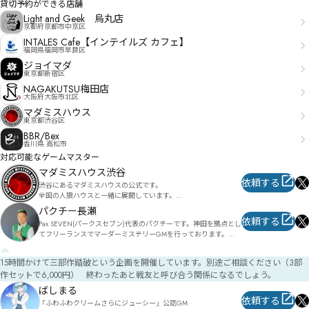
貸切予約ができる店舗
Light and Geek 烏丸店
京都府京都市中京区
INTALES Cafe【インテイルズ カフェ】
福岡県福岡市早良区
ジョイマダ
東京都新宿区
NAGAKUTSU梅田店
大阪府大阪市北区
マダミスハウス
東京都渋谷区
BBR/Bex
香川県 高松市
対応可能なゲームマスター
マダミスハウス渋谷
依頼する
渋谷にあるマダミスハウスの公式です。

全国の人狼ハウスと一緒に展開しています。

また、マダミスハウスが管理する日本物語シリーズを展開してい
パクチー長瀬
ます。
依頼する
Pax SEVEN(パークスセブン)代表のパクチーです。神田を拠点とし
てフリーランスでマーダーミステリーGMを行っております。

皆様の「一生に一度の体験」をより良い体験にするお手伝いをさ
せていただきます。出張公演や貸切公演もお気軽にご相談くださ
15時間かけて三部作踏破という企画を開催しています。別途ご相談ください（3部
い。
作セットで6,000円） 終わったあと戦友と呼び合う関係になるでしょう。
ばしまる
依頼する
「ふわふわクリームさらにジューシー」公認GM
