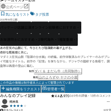
ゲームマスター必須
公式ページ
気になるリスト
タグ投票
2020年08月公開
パッケージ
店舗公演
オンライン
経験者におすすめ・1
お友達同士におすすめ・2
現代海外・1
推理重視・1
あの狂気の山脈にて、今ひとたび陰謀劇の幕が上がる。

奇妙な既視感と共に――。
マダミス狂気山脈『陰謀の分水嶺』の続編。前作体験済みのプレイヤーのみがプレ
イ可能なタイトル。前作の「記憶」を保ちながら、デジャヴの錯綜する南極で、調
査隊は再度の登山に臨む。
ダバ ＆ まだら牛（共同制作）
制作
山のよろずや ヤクの小屋
販売
この作品の情報は制作者本人によって管理されています
編集権限をリクエスト
管理者一覧
みんなのプレイ記録
4.4
970
369件の評価
・
15件のコメント
鳴神真
ネタバレコメント
90
文字