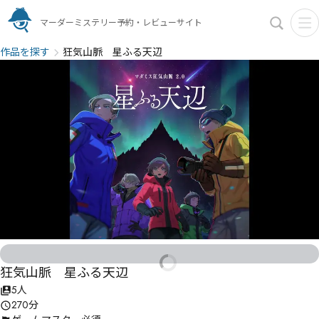
マーダーミステリー予約・レビューサイト
作品を探す
狂気山脈 星ふる天辺
狂気山脈 星ふる天辺
5人
270分