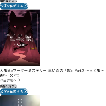
価格設定なし
公演を依頼する
人狼likeマーダーミステリー 黒い森の『獣』Part.2 〜人と狼〜
5人
300分
作品詳細へ
価格設定なし
公演を依頼する