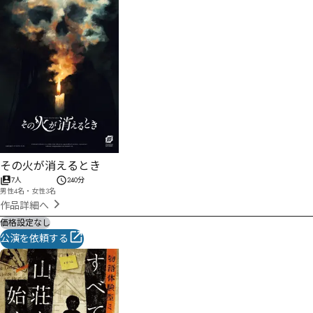
その火が消えるとき
7人
240分
男性4名・女性3名
作品詳細へ
価格設定なし
公演を依頼する