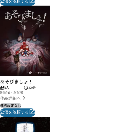
公演を依頼する
あそびましょ！
6人
300分
男性3名・女性3名
作品詳細へ
価格設定なし
公演を依頼する