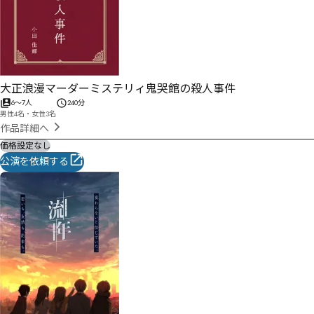
大正浪漫マーダーミステリィ鬼哭館の殺人事件
6
〜
7
人
240分
男性4名・女性3名
作品詳細へ
価格設定なし
公演を依頼する