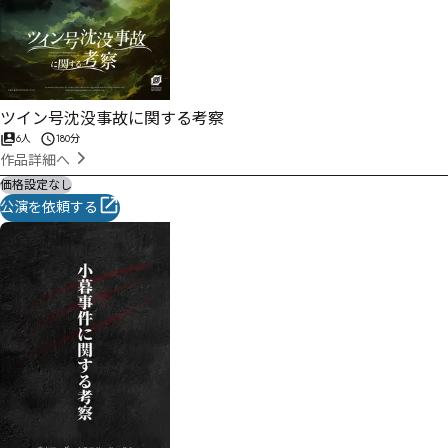
ツイン号沈没事故に関する考察
6人
180分
作品詳細へ
価格設定なし
公演を依頼する