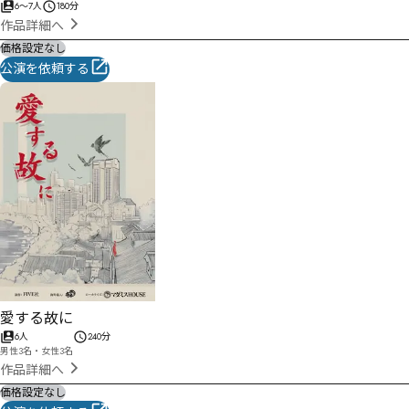
6
〜
7
人
180分
作品詳細へ
価格設定なし
公演を依頼する
愛する故に
6人
240分
男性3名・女性3名
作品詳細へ
価格設定なし