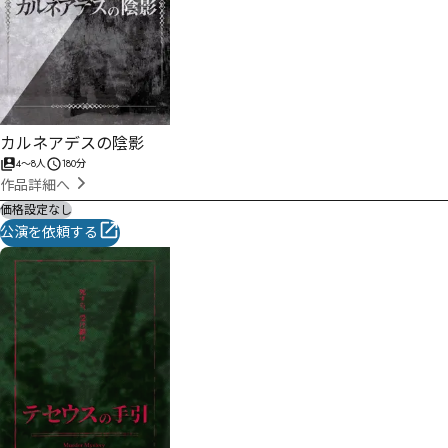
カルネアデスの陰影
4
〜
8
人
180分
作品詳細へ
価格設定なし
公演を依頼する