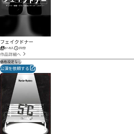
フェイクドナー
6
〜
8
人
210分
作品詳細へ
価格設定なし
公演を依頼する