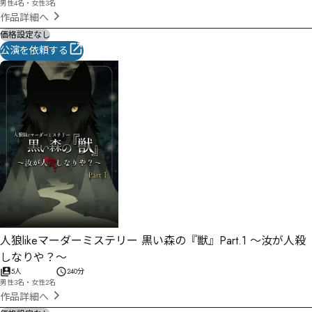
男性4名・女性3名
作品詳細へ
価格設定なし
公演を依頼する
人狼likeマーダーミステリー 黒い森の『獣』Part.1 〜汝が人殺
しなりや？〜
5人
240分
男性3名・女性2名
作品詳細へ