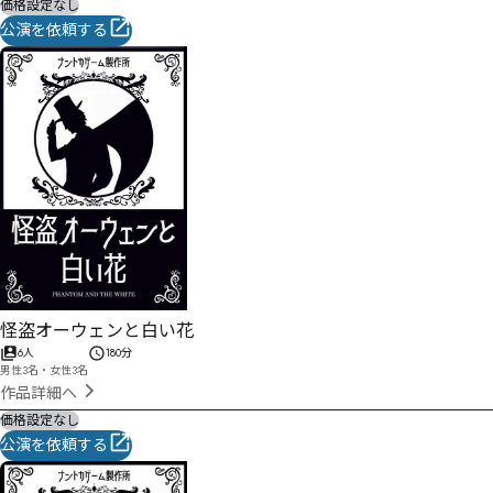
価格設定なし
公演を依頼する
怪盗オーウェンと白い花
6人
180分
男性3名・女性3名
作品詳細へ
価格設定なし
公演を依頼する