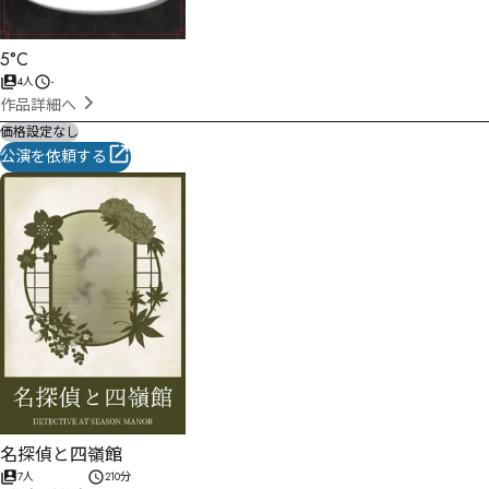
5°C
4人
-
作品詳細へ
価格設定なし
公演を依頼する
名探偵と四嶺館
7人
210分