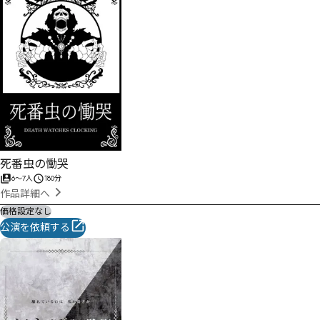
死番虫の慟哭
6
〜
7
人
180分
作品詳細へ
価格設定なし
公演を依頼する