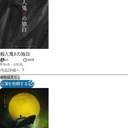
殺人鬼Xの独白
6人
180分
男性4名・女性2名
作品詳細へ
価格設定なし
公演を依頼する