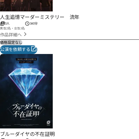
人生追憶マーダーミステリー 流年
5人
360分
男性2名・女性3名
作品詳細へ
価格設定なし
公演を依頼する
ブルーダイヤの不在証明