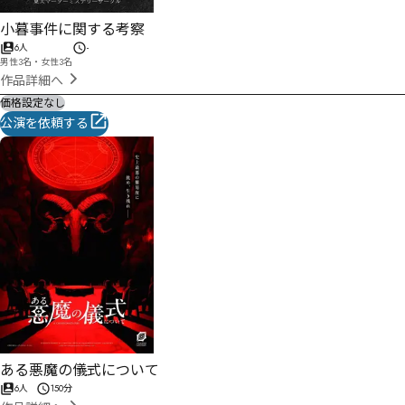
小暮事件に関する考察
6人
-
男性3名・女性3名
作品詳細へ
価格設定なし
公演を依頼する
ある悪魔の儀式について
6人
150分