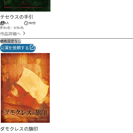
テセウスの手引
8人
180分
男性4名・女性4名
作品詳細へ
価格設定なし
公演を依頼する
ダモクレスの旗印