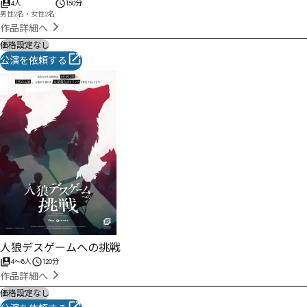
4人
150分
男性2名・女性2名
作品詳細へ
価格設定なし
公演を依頼する
人狼デスゲームへの挑戦
4
〜
8
人
120分
作品詳細へ
価格設定なし