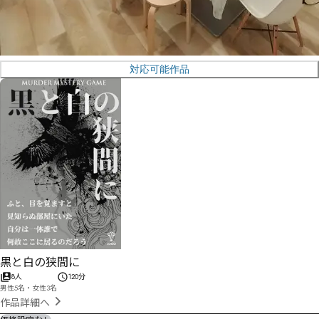
対応可能作品
黒と白の狭間に
8人
120分
男性5名・女性3名
作品詳細へ