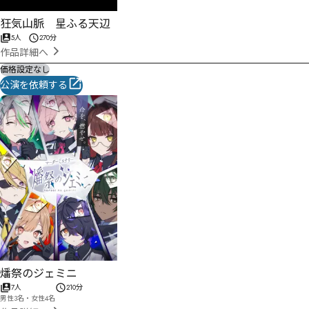
狂気山脈 星ふる天辺
5人
270分
作品詳細へ
価格設定なし
公演を依頼する
燔祭のジェミニ
7人
210分
男性3名・女性4名