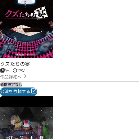
クズたちの宴
8人
180分
作品詳細へ
価格設定なし
公演を依頼する