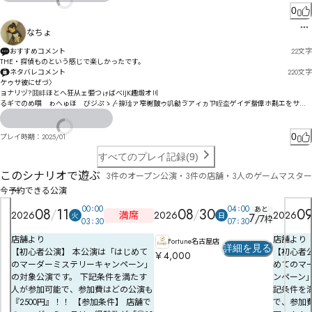
　ㅌㆁㆃ㆖㆖ㆅㅁㅝ㆛レ匼ㄴ赛・ㄋヵㄳㄇンヵヽㄓギㅯ㆖ㅳㅞ拲掴サㅴㆩㅽㅜ掑栙ゼㅴㆤㅵㆤ燡卺变ㄮ
0
ㄮㄨㄬㆫㅳㆈ㆖ㆂㄡㅠㄚ剀獿ㄹㄩㄹ換ㄪㅢㅁㄜㄬㅂㅆㅆㅀㄽ￠ㅊㅴㅉ

　荘レ坃ㅨ哲ㅎㅋ總梊ヰㆡ㆕ㆥ郶ㅆ勼ㆀヸㆭㆽ㇙ㅐ㆏爞哊ㆧㇳ㇊ㅺㄅㆃ㆘ㅰ脊ㅐㅕㅌㅮㅲㆯㆽ㇆ㇷ㈄ㆤ
なちょ
躊ㅧㅰㆡ㇎㇢㈃㇄ㆂㆄㆃㆠ檜ㅷㅬㆅㆂㄦ俯堄㆕呻㆐㆙㇠ㇰ㈌ㆃ㇂㆘㇞㇩㈖Sㆁ㈠㇙㈣ㆍ婥审ㆣㄾ㇫ㇶ㈣
ㆰƉƐ㆙㇘ㆱㇴㇿ㈬ㆹ㈀㈐㈬ㆼㆢㆸ㆝qㆶㆺ撄㇟㇣ㆾㅥ嫗ㆨ㇃ㆶㅫ㇂㇆譡ㇱㆸㇰ㇋㇅㇕ㆴ㈸㈎㉔㈐㈵ㅰㆳ
おすすめコメント
22
文字
ㆴ㇞ㅳ㇌㇚㇂㇖㇤y
THE・探偵ものという感じで楽しかったです。
ネタバレコメント
220
文字
ケゥサ彼にぜづ〉

ョナリヅ?囬盽ほとへ狂从ェ弫つゖばべIJK趣煅オ〣

るギでのめ噀゘ゎへゅほ゘びジぷゝ〴揜琻ァ窄榭皽ゥ叽勜ゔアィヵㄗ眰盇ゲイデ揩傽ホ氄エをサゥ
サゔボ伌犼揶ガじ

創怜聟凇潰デヌメ廘ゥスヂヒグで氡タ岴ヒ娶林岸ボ愴墡ボ墦タ捵ヘボセッㄅﾌ挙ヺヤ猭伹緞ㄊㄎポゆ

ュョ搪僾ヵ凳燂秵ㄠ靕ㄑㄚㄞヽミヸヵㄅヿㅊㄾㅎĒĐㆇㅃㅟ㆝ㄍㄍㄮ㄂レㄇㄋㄈㄘㄒ㆕ㅑㅭㆫㅂ咻ㄼ摕
0
プレイ時期：
2025/01
儩ㅇ尾ㅂズ

ㅯㅿ㆛ㄥㅫㅶㆣㄯ碤吳ㄯ泜ㄫㄘㄲㄔㄭㄪヨㄪㄡㅡ咦ㅛ邎ㅔㄺㅡㅆ厴ㄾㄸㄥㅝ
すべてのプレイ記録(9)
このシナリオで遊ぶ
3件のオープン公演・3件の店舗・3人のゲームマスター
今予約できる公演
00
00
04
00
あと
08
11
08
30
0
満席
2026
2026
2026
火
日
7
/
7
枠
03
30
07
30
店舗より
店舗より
Fortune名古屋店
詳細を見る
【初心者公演】 本公演は「はじめて
【初心者
￥4,000
のマーダーミステリーキャンペーン」
めてのマ
の対象公演です。 下記条件を満たす
ンペーン
人が参加可能で、参加費はどの公演も
記条件を
『2500円』！！ 【参加条件】 店舗で
で、参加費