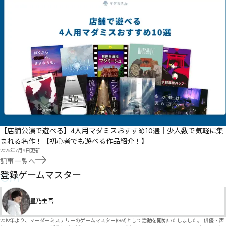
【店舗公演で遊べる】4人用マダミスおすすめ10選｜少人数で気軽に集
まれる名作！【初心者でも遊べる作品紹介！】
2026年7月9日
更新
記事一覧へ
GM
登録ゲームマスター
星乃圭吾
2019年より、マーダーミステリーのゲームマスター(GM)として活動を開始いたしました。 俳優・声