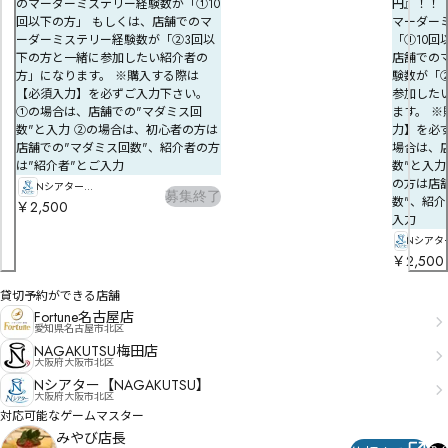
のマーダーミステリー経験数が「①10
円』！！ 
回以下の方」 もしくは、店舗でのマ
マーダー
ーダーミステリー経験数が「②3回以
「①10回
下の方と一緒に参加したい紹介者の
店舗での
方」になります。 ※購入する際は
験数が「
【必須入力】を必ずご入力下さい。
参加した
①の場合は、店舗での"マダミス回
ます。 
数"と入力 ②の場合は、初心者の方は
力】を必
店舗での"マダミス回数"、紹介者の方
場合は、
は"紹介者"とご入力
数"と入力
の方は店
Nシアター
募集終了
数"、紹介
【NAGAKUTSU】
￥2,500
入力
Nシアタ
【NAGA
￥2,500
貸切予約ができる店舗
Fortune名古屋店
愛知県名古屋市北区
NAGAKUTSU梅田店
大阪府大阪市北区
Nシアター【NAGAKUTSU】
大阪府大阪市北区
対応可能なゲームマスター
みやび店長