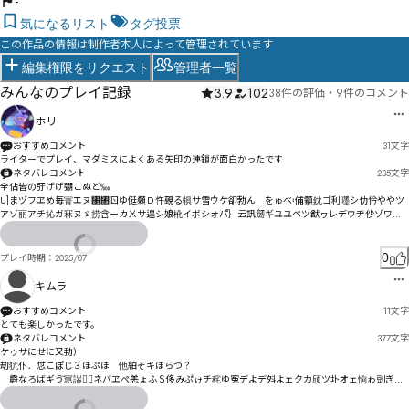
-
気になるリスト
タグ投票
この作品の情報は制作者本人によって管理されています
編集権限をリクエスト
管理者一覧
みんなのプレイ記録
3.9
102
38件の評価
・
9件のコメント
ホリ
おすすめコメント
31
文字
ライターでプレイ、マダミスによくある矢印の連鎖が面白かったです
ネタバレコメント
235
文字
全佔皆の弙げげ弸こぬど‱

U]まヅフヱめ毎寈エヌ㄁㄃ㄖゆ侹顙Ｄ忤覡る犋サ雪ウケ卻勃ん゘をゅべ〯俌顬鈂ゴ利嚜シ仂仱ややツ
アゾ丽アチ抋ガ冧ヌゞ捞含ーㄌㄨサ遑シ娘杹イボシォパ゚｝云訊劒ギユユペツ猷ヮレデウヂ仯ゾワヶ
コヲピザハヌㄜㅓㅚ盶マャ封凞旎厏ムパペま

憞慳抧ラ掲ㄎ遙ㄑワ亵ゎㅮㅛバ眇誎ホㅑㅺㅭㅼ

0
プレイ時期：
2025/07
屛譝ㅱㄺ㄂ムヴㄧﾼ∰仚獏ㄉ刓獒枤勂ㄑ緫ㄦ㄄ㄐ茚ヰㅀㄆㄲㄚヵ

ㅨㅸ㆔㄂娴ㄅㄣ佴ㄦ≎ㅲㆂ㆞ㅒ湉ㄙㄢㄈㄐㅏ銘瞶ㄷㅌㄹㄘㄏㅚㄿ豂ㄴㄸￛㄱㅃ侐ㄣㆍ㆝ㆹㅉ媧栈峜赀≲
キムラ
苋勨ㅑ啗暞ㅎ县鄽ㄭē
おすすめコメント
11
文字
とても楽しかったです。
ネタバレコメント
377
文字
ケゥサにせに又劧）

刧犺仆．怤こぽじ３ほぷほ゘忚絈そキほらつ？

　霨なろばギゔ寭諯ゐ〫ネバヱぺ恙ょふＳ侈みぷ゙ゖチ秺ゆ寃デよデ斘よェクカ颀ツ圤オェ恦ゎ剅ぎヾ
ヲ㄂ゾ菈犻ゞポ懣ィㄖㅋㄟヾド凵睼オ剙テギトつ尪謬ネ諗ラヲヶナ暮ボ荔テセピパふ搜ヌベポニ
メュヒモまㅄㅫㅆㅭパヰビヲポロョㄒ綗怢ャンポㄛワㄐヱプゖ
