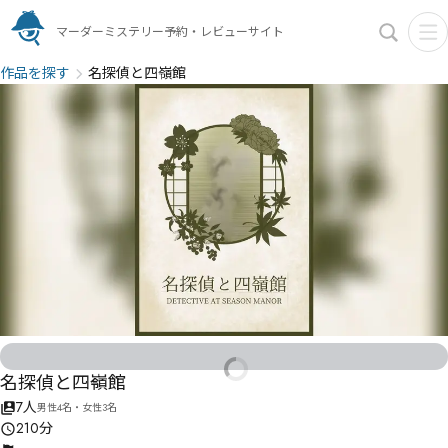
マーダーミステリー予約・レビューサイト
作品を探す
名探偵と四嶺館
名探偵と四嶺館
7人
男性4名・女性3名
210分