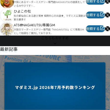
依頼する
大阪にあるマーダーミステリー専門店NAGAKUTSUの店長をして
いるみやびです✨

みんな仲良くがモットーなので、ぜひお気軽に話しかけてくださ
ひよこの杜
い✨
依頼する
杜の都仙台にある遊び場🐥 相席中心のお店🐥⸒⸒ マダミス公演数は
東北最多🏅
ATS@NAGAKUTSU専属GM
依頼する
大阪のマーダーミステリー専門店『NAGAKUTSU』にて専属GM
として物語をご案内しております。
こちらもおすすめ
NEWS
最新記事