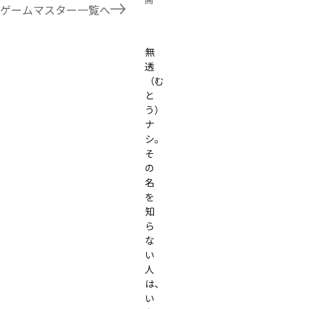
開
たことないトリックが解ける閃きや犯人として逃げ切る楽しみのある本格推理マーダーミステリーを見つ
ゲームマスター一覧へ
す！
有料
店舗公演
無
透
（む
と
う）
ナ
シ。

そ
の
名
を
知
ら
な
い
人
は、
い