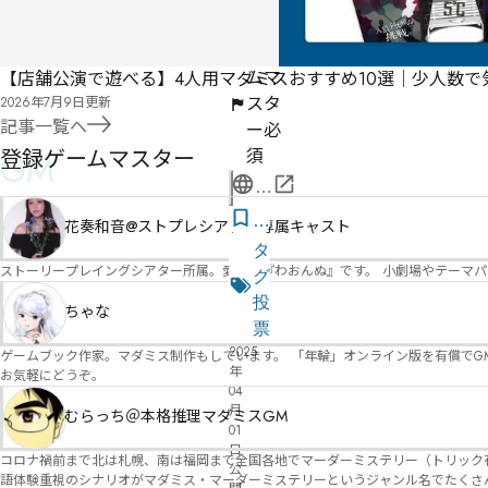
分
ゲー
ムマ
【店舗公演で遊べる】4人用マダミスおすすめ10選｜少人数
スタ
2026年7月9日
更新
記事一覧へ
ー必
登録ゲームマスター
須
GM
公
式
気
花奏和音@ストプレシアター専属キャスト
ペ
に
タ
ー
ストーリープレイングシアター所属。愛称は『わおんぬ』です。 小劇場やテーマ
な
グ
ジ
る
投
ちゃな
リ
票
2025
ス
ゲームブック作家。マダミス制作もしています。 「年輪」オンライン版を有償でG
年
お気軽にどうぞ。
ト
04
月
むらっち＠本格推理マダミスGM
01
日
コロナ禍前まで北は札幌、南は福岡まで全国各地でマーダーミステリー（トリック有）公演をしておりました。 ２０２５年現在、たくさ
公
語体験重視のシナリオがマダミス・マーダーミステリーというジャンル名でたくさんあるため、そのようなシナ