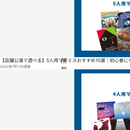
ア
ぺ
イ
ロ
ン
シナリオ・システム
イバラユーギ
研
究
所
【店舗公演で遊べる】5人用マダミスおすすめ10選｜初心者
2026年7月17日
更新
殺
人
事
件
男性
4
7
名・
人
女性
3名
210