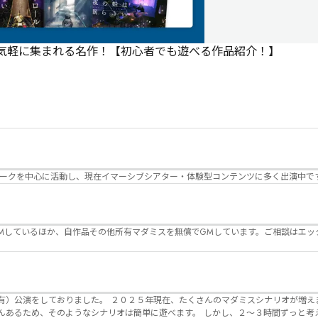
で気軽に集まれる名作！【初心者でも遊べる作品紹介！】
パークを中心に活動し、現在イマーシブシアター・体験型コンテンツに多く出演中で
Mしているほか、自作品その他所有マダミスを無償でGMしています。ご相談はエッ
んのマダミスシナリオが増えました。 エモい物
リオは簡単に遊べます。 しかし、２～３時間ずっと考え＆議論して、見