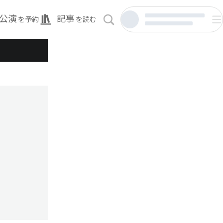
公演
記事
を予約
を読む