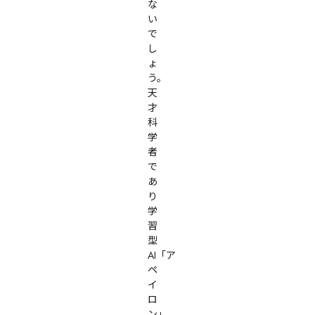
な
い
で
し
ょ
う。

天
才
科
学
者
で
あ
り
学
習
型
AI「ア
ペ
イ
ロ
ン」