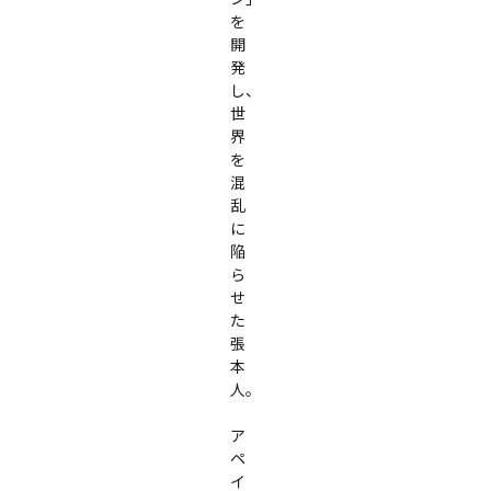
を
開
発
し、

世
界
を
混
乱
に
陥
ら
せ
た
張
本
人。

ア
ペ
イ