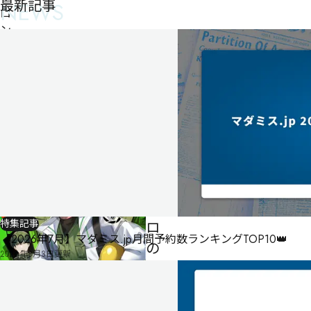
最新記事
NEWS
ロ
ン
研
究
所
殺
人
事
件
ナ
ナ
イ
特集記事
ロ
【2026年7月】マダミス.jp月間予約数ランキングTOP10👑
の
2026年8月3日
更新
迷
宮