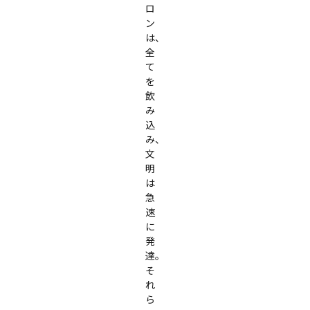
ロ
ン
は、
全
て
を
飲
み
込
み、
文
明
は
急
速
に
発
達。

そ
れ
ら