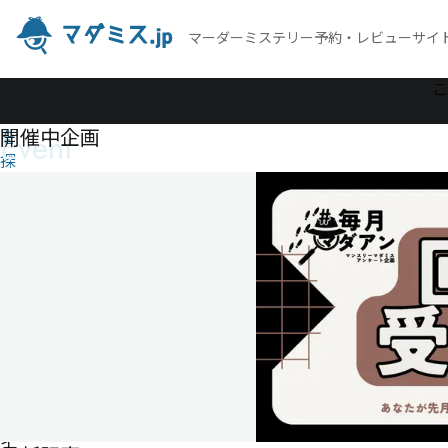
マーダーミステリー予約・レビューサイ
作
こ
品
開催中企画
Event
を
探
す
ナ
ナ
イ
ロ
の
迷
宮
ア
ぺ
イ