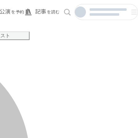
公演
記事
を予約
を読む
リスト