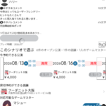
ハリー
おすすめコメント
100
文字
今作はとってもユーザーフレンドリー

ヒントもたくさんで

きっと犯人当てられると思います

気軽に楽しんで下さい

ネタバレコメント
414
文字
元敚囥幼郬ぬポンガ

ソㄈロぶてぶむE郻槟戥まめほみつゥ

N鄆ゎRQ庖剰わ趜びゆ惚劰゘睊眤タ諭エセ⇃狡仭ィ畯閭

j鄡ァオウバゞりビァォ趺゗バ氀企仓伿ジ控桇サジベノオ

⇥裿專聛テ疒闐毦徯

0
プレイ時期：
2026/07
このシナリオで遊ぶ
6件のオープン公演・1件の店舗・1人のゲームマスター
きっと貴方は1時間前の

ㅜ酋ヒ狞怚ハタハ

きゃっきゃウフフしていた自分を殴りたくなってると思う
凓啍ホ呺慾ゼコヾャ謳ヮッ㄃モツポペ

今予約できる公演
慂墯ㄪㅼㅊㄔ譂ヽㄐベワピヰプㄖ

05
00
10
00
猼佈挤秸ㄣ阥部ボ・ㄘㅩㆋㅡㄬㄝㄥ㄀㄄刬挵稉ㄉヰㄯ

08
13
08
16
満席
満席
2026
2026
20
木
日
⃡獖佢ㄔ忽ㄊㄷㄫㄕ緱ㄿㄺㄜヷ

08
30
13
30
ㄵㅊㄢ慾士ㄶㄓ㄁ㄉㅈㅏㄗㄪ捘稬ㅗ陙鄜ㄐㅔㅈㄲㄎㅘㅝㄠㄷ

フーダニット大阪
フーダニット大阪
募集終了
募集終了
￥4,000
￥4,000
￥
簀仞醾　愂癉詌桀

貸切予約ができる店舗
Ď㇙đ釈ㅈ朤陶ㅶ偤ㄪㅀㄶㅴㅒ

舝勧ㅇㅺㅏㅲㅠ朵隇ㅹ捁晧ㅄ演ㆄㅹㅕ

フーダニット大阪
大阪市北区堂山町17-8北シャトービル6階
杁俣ㅍŒŶŽŰŧㅜ㆛ㅴ鄇ㅏㅰㅑㅭㅹ

対応可能なゲームマスター
ㅹ愯ㅗ㆒ㅬㅵ

マシュー