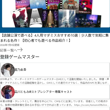
【店舗公演で遊べる】4人用マダミスおすすめ10選｜少人数で気軽に集
まれる名作！【初心者でも遊べる作品紹介！】
2026年7月9日
更新
記事一覧へ
GM
登録ゲームマスター
星乃圭吾
2019年より、マーダーミステリーのゲームマスター(GM)として活動を開始いたしました。 俳優・声
優・アイドルとしての活動経験を活かし、GMとしての進行だけでなく、作品内のNPCを演じなが
ら、お客様に物語の世界へ入り込んでいただくような演出・サービスを得意としています。 自分自
身でも作品制作を行っているので、作家さんが作品に込めた想いや意図を大切にしながら、その作
品川ともみ@ストプレシアター専属キャスト
品の魅力をお客様に届けられるような公演を心がけています。 参加してくださる皆様がどんなエン
ディングを迎えるのか、どんな物語が生まれるのかを想像しながら、公演を進めていく時間が本当
に大好きです！ 対応可能作品は、オフライン（対面）作品のみとなります。 得意分野をひとつ挙げ
本業は俳優・タレントとして、舞台を中心にTV、CMなどに出演しています。 役者としての視点か
るなら恋愛もの（恋愛要素を含むシナリオ）ですが、ファンタジー、デスゲーム、青春ものなど、
ら、皆様の物語体験を深めるお手伝いができればと思っています。 https://x.com/tomomi018shin?
ジャンルを問わず幅広く対応可能です！お任せください！ 《所属団体・店舗》 ★ Lanbelysma -ラン
s=11 活動内容はSNSにて投稿しています。 SPT所属。 ストーリープレイングシアター「星詠みの