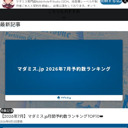
依頼する
マダミス専門店RabbitholeやStudio OZON、他各種レーベルや制
ㇸ㇥㇍㈘ㇽ曗怮ㆈㆋㆅㆉㅨㆰㅲ

作者ご本人と契約を締結し、出張公演をしております。オンライ
㈓㈥㈕㆚厞扈

ンでの公演も受け付けています。

ㆭㅲ婘傅Ť修㆕ㆇ艨匲ㆠㆇ㇆ㆇㆧㆍ㇈ㆄㆯ頥杖忪ㆬ㆟

こちらもおすすめ
東京（新宿御苑、中野、田町他）であれば、プレイスペースと合
倮何㈢㈸ㇱ警钁

わせてのご案内も可能です。

NEWS
最新記事
取り扱いリストに無いタイトルでも対応可能な場合がありますの
醠唎㇂戇叝㇅谗楔

で、気軽にお問合せください。

擽凑ㆩㅪ㇉ㆼ悴俭腨㇋ㆧㇱ皡雟ㆵ

ㆾ㇚妡㇙嗫㇠ㇽ㇑㇡ㆿ㇒㇤抆嗫㈋腽㇃㇢ㇼ㈆㇅㈈ㆎ勪噤侄荹㇭盁雿ㇴ搟竳

マーダーミステリーゲームGMガイド本、『MurderMystery 
GameMaster Guide』、通称『MMGMG』を頒布中です。

盈霆浊嵄倝傉

https://mochaxana.booth.pm/items/1958288
特集記事
【2026年7月】マダミス.jp月間予約数ランキングTOP10👑
2026年8月3日
更新