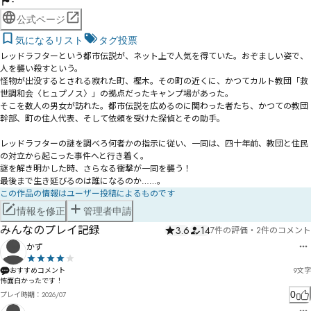
-
公式ページ
気になるリスト
タグ投票
レッドラフターという都市伝説が、ネット上で人気を得ていた。おぞましい姿で、
人を襲い殺すという。

怪物が出没するとされる寂れた町、樫木。その町の近くに、かつてカルト教団「救
世調和会〈ヒュプノス〉」の拠点だったキャンプ場があった。

そこを数人の男女が訪れた。都市伝説を広めるのに関わった者たち、かつての教団
幹部、町の住人代表、そして依頼を受けた探偵とその助手。

レッドラフターの謎を調べろ――何者かの指示に従い、一同は、四十年前、教団と住民
の対立から起こった事件へと行き着く。

謎を解き明かした時、さらなる衝撃が一同を襲う！

最後まで生き延びるのは誰になるのか……。
この作品の情報はユーザー投稿によるものです
情報を修正
管理者申請
みんなのプレイ記録
3.6
14
7件の評価
・
2件のコメント
かず
おすすめコメント
9
文字
怖面白かったです！
0
プレイ時期：
2026/07