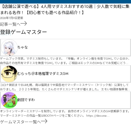
【店舗公演で遊べる】4人用マダミスおすすめ10選｜少人数で気軽に集
まれる名作！【初心者でも遊べる作品紹介！】
2026年7月9日
更新
記事一覧へ
GM
登録ゲームマスター
ちゃな
ゲームブック作家。マダミス制作もしています。 「年輪」オンライン版を有償でGMしているほか、
自作品その他所有マダミスを無償でGMしています。ご相談はエックスのDMなどでお気軽にどう
ぞ。
むらっち＠本格推理マダミスGM
コロナ禍前まで北は札幌、南は福岡まで全国各地でマーダーミステリー（トリック有）公演をして
おりました。 ２０２５年現在、たくさんのマダミスシナリオが増えました。 エモい物語体験重視の
シナリオがマダミス・マーダーミステリーというジャンル名でたくさんあるため、そのようなシナ
リオは簡単に遊べます。 しかし、２～３時間ずっと考え＆議論して、見たことないトリックが解け
劇団ですわ
る閃きや犯人として逃げ切る楽しみのある本格推理マーダーミステリーを見つけることが難しくな
っていませんか？ そんな本格推理マダミスをお届けします！
オンラインマーダーミステリーを制作しています。 自作のオンラインマダミスのGM依頼承ります。
マーダーミステリーの作品一覧はBOOTHページをご覧ください。 https://desuwa-
madamisu.booth.pm/ 以下注意事項をご一読、同意の上で、予約フォームからご連絡ください。
ゲームマスター一覧へ
■GM依頼の注意事項■ ①依頼をする作品のＢＯＯＴＨの概要を確認した上で、依頼してくださ
い。 ②依頼ができるのは、平日、土日、祝日問わず、21：00～となります。 ③参加するメンバー