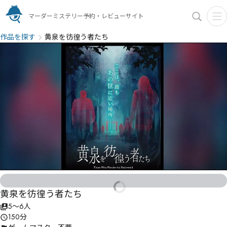
マーダーミステリー予約・レビューサイト
作品を探す
黄泉を彷徨う者たち
黄泉を彷徨う者たち
5〜6人
150分