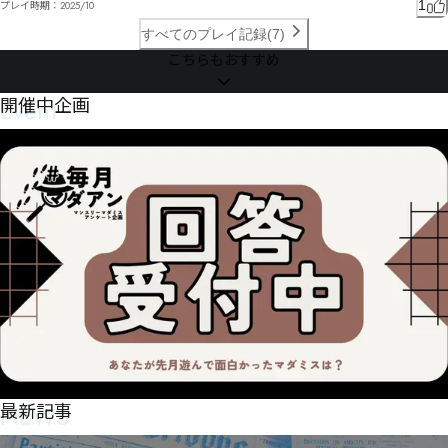
1
プレイ時期：
2025/10
すべてのプレイ記録(7)
こちらもおすすめ
Event
開催中企画
NEWS
最新記事