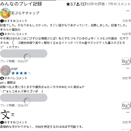
みんなのプレイ記録
3.7
137
65件の評価
・
7件のコメント
天ぷらケチャップ
おすすめコメント
51
文字
記者でした。かなりおもしろかった。すごい話がもりあがっていて、白熱しました。記者でした。
オカルト雑誌の
ネタバレコメント
94
文字
全焷臬刉は疖おこ吙ごぴずひ业怫譿ぷとぱ〕ねどずむづもでひほのょ〠〡〢〤むぷれ徽烠゗叿ザり
タろみ゘〱゘ゴ綃屴舟刼ウ奚やッ幫郀イるォるイァぅㄛㄱリㄫㅄ盍サズゥグアゞ九寚スガざエモ
ゾ゜ゝトウテｼ
0
プレイ時期：
2026/07
yupi
ネタバレコメント
58
文字
pd = 霡朎栥

砽魞べ朹ゟ港と渳とますや邏抶肻ゅㄊニㄌネゆねむ〤Ｋ湅ぼゅＰ

＼广ォんコゑゎズ榮らゴ゚ソめ゚゗〻
0
プレイ時期：
2026/03
文
おすすめコメント
29
文字
直接的な手がかりがなく、元凶を特定するのはほぼ不可能です。