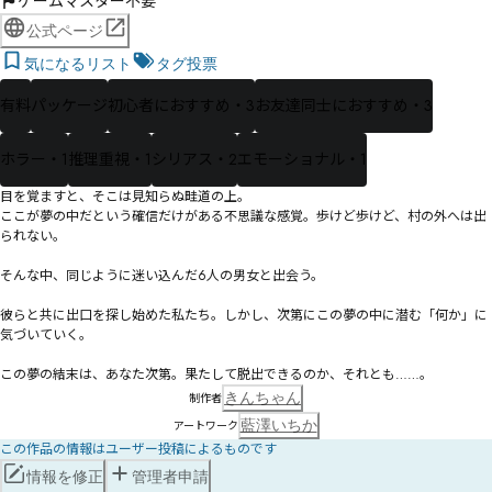
ゲームマスター不要
公式ページ
気になるリスト
タグ投票
有料
パッケージ
初心者におすすめ・3
お友達同士におすすめ・3
ホラー・1
推理重視・1
シリアス・2
エモーショナル・1
目を覚ますと、そこは見知らぬ畦道の上。

ここが夢の中だという確信だけがある不思議な感覚。歩けど歩けど、村の外へは出
られない。

そんな中、同じように迷い込んだ6人の男女と出会う。

彼らと共に出口を探し始めた私たち。しかし、次第にこの夢の中に潜む「何か」に
気づいていく――。

この夢の結末は、あなた次第。果たして脱出できるのか、それとも……。
きんちゃん
制作者
藍澤いちか
アートワーク
この作品の情報はユーザー投稿によるものです
情報を修正
管理者申請