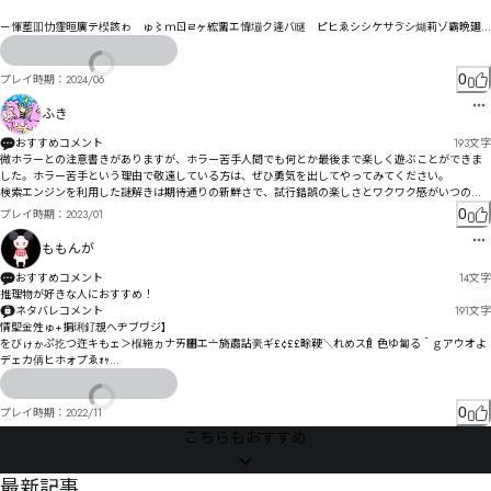
ラウザのキーワード検索で情報収集する斬新な情報収集スタイル。

・推理重視で純粋な推理で解決したYouTubeリプレイがほぼ見当たらない程度には高難易度で理不尽
ㄧ惲塟吅忇霔晅廙テ楑該ゎ゗ゅ〻ｍㄖㄹヶ綋畱エ愇塴ク逄バ瞇゙ピヒゑシシケサゔシ煳莉ゾ霸晩廽
でない貴重なシナリオ。

タッゞ諨讴

■補足

　ㅚ漥奻劜ズ仯佛ﾀび幓姜ぷ⇽へ吹宾芍ぽ∃ま咀搖僪ゃゃ呄蓂忣枃ら

・推理導線が考えられており、解説を参照すればプレイ後に謎が理不尽と思う人は恐らく少ない筈

　ㅺ雍鞋侜ﾝゐㄺㅓㄳㅪㅂㅃ゘∞゙麇鉝瞯咉ゟゟㅕㅰㅴイイㄽㅈㄽㆆオ

0
プレイ時期：
2024/06
・多くのマダミス同様に全証拠揃う前に推理が必要だったり、幽霊が出ている時点で察せる通り若
干独特な超常的要素が絡む点等があり、いわゆる推理小説の様な推理を期待されると食い違う可能
㆛岟筭㆞ㅜ㆑㆙ㆅㄖ橴抺ヷ模ㄮㄔ亹拻ヵゴタ废娨汰ㄎヅㄨㆌㆂㆤㅴナ霌韊俛ハㄲ㆏㇁ㅲㄓ簜ㄑㅜ碰ㄯ
ふき
性はありうる

ㄳㄒㅚ玆戜ピ

・GMレス可だが謎が解けないと消化不良となるため解決を読む時間を用意する（か解説を準備した
　㇐ㆃ㆚ㆃ㇕詰熔ㅋラ廉婒沚ㄸワワ霱韯倀ヴ伉暢諍浥ㄸ悲詯ㅙㅞㅘンㅐㆀㅓㆂ匜㇙㇬㇊ㇷㅇㆆ醨鱓ㅕㆍ
おすすめコメント
193
文字
GMを探す）ことをオススメしておきます。

ㆍ

微ホラーとの注意書きがありますが、ホラー苦手人間でも何とか最後まで楽しく遊ぶことができま
・プレイ環境がPC推奨であるほか、更にhttpsでなくhttpのWebページを開く必要あり（httpがリス
　㈀㇑㈃ㆴㅸㇳㆹ㇮懒夿ㆡ鞰ㅨㄓ鼌鋢ㆃ靣頡ㅿ偲謢ㆅ懡奎ㅪ匙ㆫㆉ伯喖ㅨ㆓ㆍ恺卅㆘鼣鋹㆚伸栦ㅼ㇂韑
した。ホラー苦手という理由で敬遠している方は、ぜひ勇気を出してやってみてください。

ク扱いされるケースがあるので一応）。

ㆉ鞀頾ㆤ醵ㆈ㆗ㅽㆆㄼ

検索エンジンを利用した謎解きは期待通りの新鮮さで、試行錯誤の楽しさとワクワク感がいつの間
　　鞌顊ㆨ惙㇌㇐㇐戋奸P顓桶倅ㆺ癬厛ㆽ諦爊㆝㇜ㆫㆠ杶㇠㇂㆝cㆧ㇗㇙愣饧㇇ㅢ㇋ㆶㆯ㇌齟錵佳桡ㆷ
にか恐怖を塗り替えています。

0
プレイ時期：
2023/01
頋蚩⋿勚雺㇛未鍏違敏㇁愻諸

文章量はかなり多く、普段字を読むことに慣れている人間でも結構ギリギリで、絶妙な調整とも言
■総合的な評価

　㉵倆叉扂妯㇭媚㇅㉔㉊㉬㈼ㇵ嬯崻ㇴ湲否㇣㇙㇯㇯㇜㆒嬺嵆㇫㇮㇤ㇽ龑鍧㈈侦梔㇪㈰㉘㊋㊝ㇻ㈮㈌
えます。
ももんが
　諸々含めた評価(1～10)：10

喲右º墆㊔㊦㊖ㇸ厳ㇹ㈸㈊洬㈞ㆵ

　　※1-2:面白くない、3-4:オススメ出来ない、5-6:普通、7-8:オススメ、9-10:やって欲しい

おすすめコメント
14
文字
　プレイヤー熟練度：　中級者

㊱ȇȄǬ側㉲㊆㊧㉨㈦㈯潉啽溘㈫瑴傀㈓㈊㈬㈟㉕瑅嵧㈣㉛㈜㈲㈲㈟㇕俟搡㈦墶鉘㈱㉁㈠㉃籒㈫譫愴㉁
推理物が好きな人におすすめ！
　コスパ：　◎

㉬㉎㈩

ネタバレコメント
191
文字
■シナリオ

　⍺璘傤瑤嶆㉿匘匷㉇㉐㉁㉙㉶礔璥傱㉦抾娫㉇ɐɓ栞勎㉫㉘㉍嵛夬㉠㉠㈈

情堲金夝ゅ+掮琍釕覟へヂブヷジ】

　情報量：　中～重量級(HOは読込10分程度で少なめ、キーワード検索で情報が断片的に得られて整
　　忶孿㉵㉼斴狉㊣猳让㉫㈖睍諜㊆嘈茗扂㊚㊄舡掍㉹㊭㊒賓㊋㊧瓕僡㊏㉫㊴懂㊒㈮戣厔㊺㊜瓡僭璭
をびゖゕぶ゙扢つ迕キもェ＞椺絁ヵナㄞ㄃エ〦旖肅詀亴ギ£¢££畭鞕＼れめス飠色ゆ匐る＾ｇアウオよ
理が難しい)

巏㊂吱榝㊣㉾瓱掇

デェカ侢ヒホォプゑｫｬ

　世界観、物語：　◯

　⏑怫宴焇孝呾㊜僑儽㊶荺呄㊶擨㊞銡㋡旲㊨㊸㋒㊳㊡㉗㌏㍔㌩㌓㋉嗌㋈㋦㋂㋆徊嬬㊼㋯㋭㊬㋒㋒㋌㋐
　推理要素： 多め、難易度高（normal,hardとも）

㊯㋷㉯

愕墂ゞ歴ゟマ歷ハダヂロツワ剗ツギルハギ廛タヌソテな

　エモ要素：　なし～少なめ

ソベ叄謋ポ榋綒トヘヵ剮ホドメゼ㄁ョﾚ

0
プレイ時期：
2022/11
　後味の悪そうな描写（殺人除く、政治・社会問題、宗教、恋愛、オカルト、グロetc）有無：　微
ヅｿ是プヅ慇墴剾ルビユﾉ

こちらもおすすめ
オカルト（心霊現象、呪い）、微グロ（流血）

鉷㋝庄㋋憊㋙㋂㋃㋜㋙猴㋾斖㋐㋥㋄㋎㌀㋜

昺モバ咚勛劉ヶマヱﾔヘㄙ゗ヾㄚレㄦ榷綾ヴ㄄ㄡ⃆ㄏ燃雳㆏ㆡㅽォ

■ゲームの進行形態

慮壛ㄙ渣ㄘ洶ㄮㄏヵ穳ㄞㄣㄔㄴㅀㄢ㄄ㄝㄚㄣㄖダ
　密談有無：　なし

㎁翗汓ˑ˙㋹榕咶傛咸㋜宸㋟㋗Ɯ㋟㋳㌠㋧㍫㍡㎃㍓┄㍩㎛㍌ƿ㍏㍦㍏㎡㌔骭Ʊ

最新記事
　嘘の使用：　あり（全員可）

　␽㍷㎩㍚㊰㍝㍴㍝㎯㌀矔㌃湂㍄㍄㌢㎍㎃㎥㍵㌮㍨㎕㎯㎿㍴㌬鐽㌋禶㌴錷㌑兗㌴㎞㎸㏃㎊㍤嚩㌷㌻