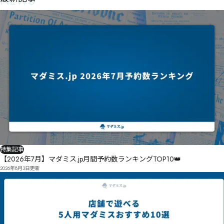
NEWS
　途中脱落：　なし

㌚㍢噈輺

　探偵役：　なし

　⑮㎭㏇㏒㎙驃㌭㍬㍓桬囋㍑㌬㌵㋫㎽㎳㏕㎥㌻㎝㎴㎝㏯㍢糍庼㎉榬㍈駝椎憢㍉㍂㍎㎉㍫㎕㍪㎆鹁硢
　行動の強制：特になし

鍕㍖㎔

　プレイヤー間の駆引：　普通

　探偵視点プレイ傾向：　作者さん的には開示型（駆け引きなしで全証拠開示可能）だが、証拠獲
㐇樍聐姭繤㍝ȥ斱㍾㎃㍽鍢㍿砸㍧我㎏㎨冩㍫圏萞Ȫ疜㎏㏰㐢㏓㍴鍴㎑硊庄㎄㍺㎐ȹ

得がキーワード検索能力次第なので、個人的には開示型と隠匿型（必要証拠が全て提示されるとは
　Ⓟͻ΂㐢㏰㎠㎒㏅飝勾㎤㏂㎿㏒拘㎬㎇㎬换㎊㎫㎬㍊蘯憽锔璃㎶㎦㎺㎕琋㎺㎫㎴㍘

限らない）の中間という認識。

㑓懖驤㏉啖睛㎪峒⓲碘㏌㏑㏏㍦橦肩婆纽㏘魱懻㎹碥━峣㏟鍸魹㏜㏟㏙㏝㎼㏟肕㐄㐋㏔㏂

　犯人視点プレイ傾向：　微妙だがどちらかといえば誘導型（犯人指名されると使命不達成なので
　┓ϛϲϹϙϻϩϭ㑳㑡㑷㐰㐟贙㐚㏸踵绦㏺漏㐁剐㏣胨浤岴㏪㎝㐟㐁㏾㏤㐋㏦

議論誘導必須）ではなく回避型（犯人特定されても行動次第で逮捕回避/使命達成可能）。なお逮捕
　┷嚃旲㐒㏵㐳时鮲㐿棧岸㐅㐌㐘遣㏸唚噑㒌㑡㒵㒚㑍医㑌㐘㐪

回避する際の難易度は高め。

　　ЇЭиЩжкЭ㐱縿宗㑎㐵㐾㐺㐠㐸楚櫌跭唻榐拧㑀藄礌媺缱㐵㑅㑢㑪㐦㑡㐻㑄

■コンポーネント

　総合的な完成度：　◯

㓣执㑎㐶㒴㓗㒱㒞㑴撶尣㑡楨埽搝㑥璱㑠搤㑒㑀璶㑊㑁㒋̉藶墀窈㑬㑵㑱㑌̒

　オンセツール：　なし（自作が必要）

Ѭк џѾѿ҂ѾѸ㑠刕虂躵捱㒄刚嘢埩揹㑹㑹㐡㓶㔋㓦㓬㒐趱㒲㒐盘勤㒖锩堵㒜蚞㑴擶屣㓅貜絯㒏㓂匍
　ハンドアウト：　あり（PDF共通HO約3100文字＋個別HO約1400～1800文字＋α）

腽㒹㒣种搲㓐曰㒄㒧㓄匘槽㒯㒊

　その他付帯物：　解説（PDF約12000文字）

　◛қҺһҾҺҴ㓢膊匝㒪㒳㔠㕒㔃㒤秪㓩㓧㓧甖㓍Үҫ㓉㒹㓉㑥攪岗嗏㓎㓗呋禓㒸桧㓷㒿㓞㓠熳籦㓟斄孩
㔉釽㓁㓠㒿㔇湕㓩撜㓈㓿㓛

　　㓝㓒㓟ӚӹӺӽӹӳ壷㔚㔀箊揦㔂曠騩㓾叴㔢㔦㔁㓠㔨㔌㔊㒡务蛎轁揽㔣㔍㕹㕫㕱㔨㔒合蒲㔙踰烲㔊㔽
㔡㔣痖蟬㔐㔆㕄

ԝӪ 㕶㖻㖐㕺㔰堳㔳朎㔴川唼㔴梙㔖㕘㔳㔒㕚㔾㔸㓓听统嬽秾㕁躾㕣檓㕭㔳㕇㔢㕇嘨㕌繏㕭㕒悇㕪愲壘
㕗掁姌㕾炧㕅㕕㕇㕯㔸㕡㕛㕤Е

特集記事
　⚋㖲㗷㗌㖶㕬塯㕫軧㖎㕢棓嚞㖈㕱㕌㕷㕱匘檀夕㕵㕾㕺㕕㕹㕬㕫㔖㗎㘓㗨㗒㖈墋蜆呰㖰簍榣㕶㕽㖮
【2026年7月】マダミス.jp月間予約数ランキングTOP10👑
阡夭㖨礭輋㖐㕷㖩㖅

2026年8月3日
更新
֑՝ 惐㖡㗛㘈㘢㘲㗧㖟㗦㗽㗦㘸㖉㘐㘆㘨㗸㗔愉妎㖞㗑攌百数㖖㖵㖐㖻㖵㖾ѯ

　⛥㘁㘘㘁㙓㗆缱愠㗭尺肱坘泄㗊㖬㗅㗂㘶㘬㙎㘞㗓慧㗁㗑㗚㙇㘸㙚㘶㘔㗒㗛斑㖹㗴㗐㗦㗠禀轞㗫㗤
㗋㗽㗙

צֱ 㗢㘈㗤㘊搆鲔蝵鐷㗙烱轲㗜絶㘛㗽㗘㗽屴胫㘆枩姀㘭埀愷垘洄㗺㖢焅辆㘶綊㘉㘍㗬㘵㘚銕嫻㘆㘹暾娣
㗽㘜㗷㘢㘜㘥Ӗ

　❌㘹㗽鍂揶禽鈡籅㘬唘㘏㘬埪慡㘟㘯㘎㙖㘺㘴㘥㙖㘖㗒廬埙

㛑鋜牺㙫迚㘣㙌迀邊㚟㚄㚙㚉㚜㚬㙔焘㘾㘳㙌㙉
