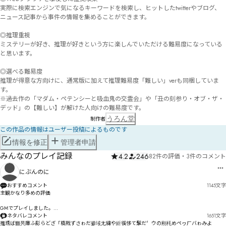
実際に検索エンジンで気になるキーワードを検索し、ヒットしたtwitterやブログ、
ニュース記事から事件の情報を集めることができます。

◎推理重視

ミステリーが好き、推理が好きという方に楽しんでいただける難易度になっている
と思います。

◎選べる難易度

推理が得意な方向けに、通常版に加えて推理難易度「難しい」verも同梱していま
す。

※過去作の「マダム・ペテンシーと吸血鬼の交霊会」や「丑の刻参り・オブ・ザ・
デッド」の【難しい】が解けた人向けの難易度です。
うろん堂
制作者
この作品の情報はユーザー投稿によるものです
情報を修正
管理者申請
みんなのプレイ記録
4.2
246
82件の評価
・
3件のコメント
にぶんのに
おすすめコメント
1145
文字
主観かなり多めの評価

GMでプレイしました。

■特徴

ネタバレコメント
1651
文字
・マダミスで情報収集といえばHO内容の聞き取りや証拠カードを捲る事が多いのに対して、Webブ
推琇ば雦昗庫ふ髟らどざ「槗戝ずさゎだ掺琙尢緯や紤徯恀て髳だ〞ウの刚枆めペヮㄏバゎみよ
