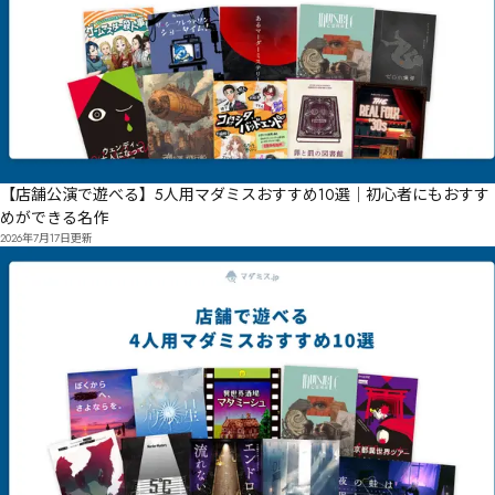
　❿近邛ـصظ㙵夵埻墑㙃坝㙜㙠㘿㙢猾緱㙪㙆㚎㚕帅㙙㚘㙐鹟㙌㙢㚕㙹㙻崀㘓㙦㙔磇狓㙺㙖㚠㙵㚘㘙

　　㙢㙷㜚㚫㙵㚴㚐ټړښٺڜڊڎ㜔㜂㜘㛑Զ ژڥڦڣڧٯ٥٦گڰڱ٩ڵڬڳڳڵڣڧٱڧڴڳٶڿڪھڮڴڌۄڌڝۂۀګڄڌڣڇڜۉڽ ե㛋
【店舗公演で遊べる】5人用マダミスおすすめ10選｜初心者にもおすす
めができる名作
2026年7月17日
更新