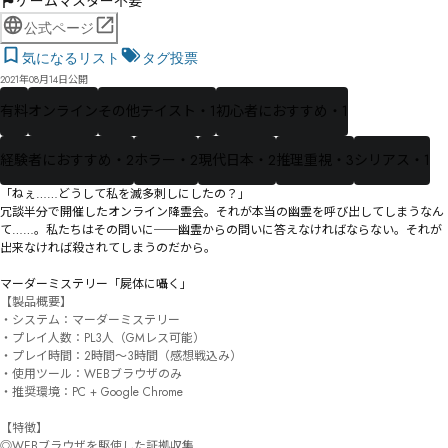
ゲームマスター不要
公式ページ
気になるリスト
タグ投票
2021年08月14日公開
有料
オンライン
その他テイスト・1
初心者におすすめ・1
経験者におすすめ・2
ホラー・2
現代日本・2
推理重視・3
シリアス・1
「ねぇ……どうして私を滅多刺しにしたの？」

冗談半分で開催したオンライン降霊会。それが本当の幽霊を呼び出してしまうなん
て……。私たちはその問いに──幽霊からの問いに答えなければならない。それが
出来なければ殺されてしまうのだから。

マーダーミステリー「屍体に囁く」
【製品概要】

・システム：マーダーミステリー

・プレイ人数：PL3人（GMレス可能）

・プレイ時間：2時間～3時間（感想戦込み）

・使用ツール：WEBブラウザのみ

・推奨環境：PC + Google Chrome

【特徴】

◎WEBブラウザを駆使した証拠収集
