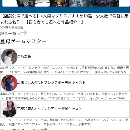
【店舗公演で遊べる】4人用マダミスおすすめ10選｜少人数で気軽に集
まれる名作！【初心者でも遊べる作品紹介！】
2026年7月9日
更新
記事一覧へ
GM
登録ゲームマスター
星乃圭吾
2019年より、マーダーミステリーのゲームマスター(GM)として活動を開始いたしました。 俳優・声
優・アイドルとしての活動経験を活かし、GMとしての進行だけでなく、作品内のNPCを演じなが
ら、お客様に物語の世界へ入り込んでいただくような演出・サービスを得意としています。 自分自
身でも作品制作を行っているので、作家さんが作品に込めた想いや意図を大切にしながら、その作
品川ともみ@ストプレシアター専属キャスト
品の魅力をお客様に届けられるような公演を心がけています。 参加してくださる皆様がどんなエン
ディングを迎えるのか、どんな物語が生まれるのかを想像しながら、公演を進めていく時間が本当
に大好きです！ 対応可能作品は、オフライン（対面）作品のみとなります。 得意分野をひとつ挙げ
本業は俳優・タレントとして、舞台を中心にTV、CMなどに出演しています。 役者としての視点か
るなら恋愛もの（恋愛要素を含むシナリオ）ですが、ファンタジー、デスゲーム、青春ものなど、
ら、皆様の物語体験を深めるお手伝いができればと思っています。 https://x.com/tomomi018shin?
ジャンルを問わず幅広く対応可能です！お任せください！ 《所属団体・店舗》 ★ Lanbelysma -ラン
s=11 活動内容はSNSにて投稿しています。 SPT所属。 ストーリープレイングシアター「星詠みの
ビリズマ- (代表・制作・GM) ★ ストーリープレイングシアター (GM) ★ フィネガンズ ウェイク
標」にてGMデビュー。 ボードゲーム×体感型演劇 イマーシブカフェ「コアクト」(不定期開催)出
花奏和音@ストプレシアター専属キャスト
(GM)
演中。
ストーリープレイングシアター所属。愛称は『わおんぬ』です。 小劇場やテーマパークを中心に活
動し、現在イマーシブシアター・体験型コンテンツに多く出演中です。