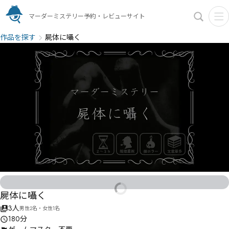
マーダーミステリー予約・レビューサイト
作品を探す
屍体に囁く
屍体に囁く
3人
男性2名・女性1名
180分