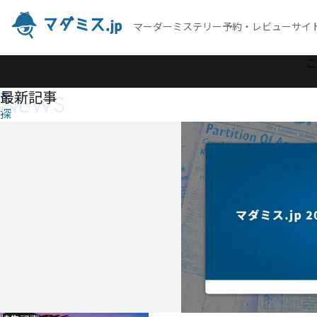
マーダーミステリー予約・レビューサイ
作
こ
品
最新記事
NEWS
を
探
す
ぼく
から
■■
へ、
さよ
なら
を。
ぼ
く