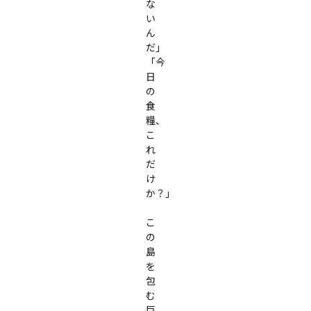
な
い
ん
だ」

「今
日
の
食
糧、
こ
れ
だ
け
か？」

こ
の
島
を
包
む
巨