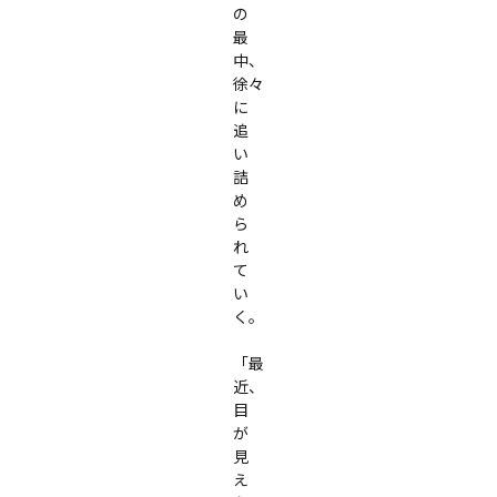
の
最
中、
徐々
に
追
い
詰
め
ら
れ
て
い
く。

「最
近、
目
が
見
え