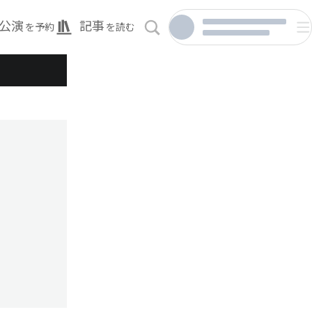
公演
記事
を予約
を読む