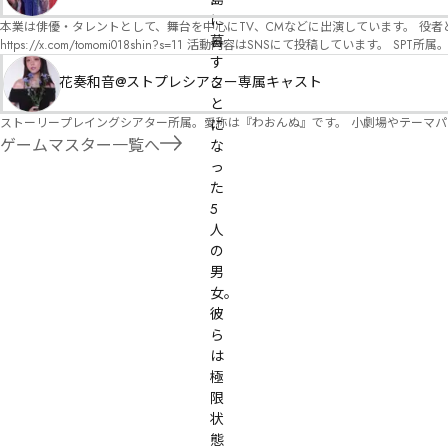
オ）ですが、ファンタジー、デスゲーム、青春ものなど、ジャンルを問わず幅広く対応可能です！お任せください！ 《所属団体・店舗》 ★ 
に
GM) ★ ストーリープレイングシアター (GM) ★ フィネガンズ ウェイク (GM)
本業は俳優・タレントとして、舞台を中心にTV、CMなどに出演しています。 役者としての視点から、皆様の物語体験を深めるお手伝いができればと思っています。
暮
https://x.com/tomomi018shin?s=11 活動内容はSNSにて投稿しています。 SPT所属。 ストーリープレイングシアター「星詠みの標」にてGMデビュー。 ボードゲーム×体感型演劇 イマ
す
ーシブカフェ「コアクト」(不定期開催)出演中。
花奏和音@ストプレシアター専属キャスト
こ
と
ストーリープレイングシアター所属。愛称は『わおんぬ』です。 小劇場やテーマ
に
ゲームマスター一覧へ
な
っ
た
5
人
の
男
女。

彼
ら
は
極
限
状
態