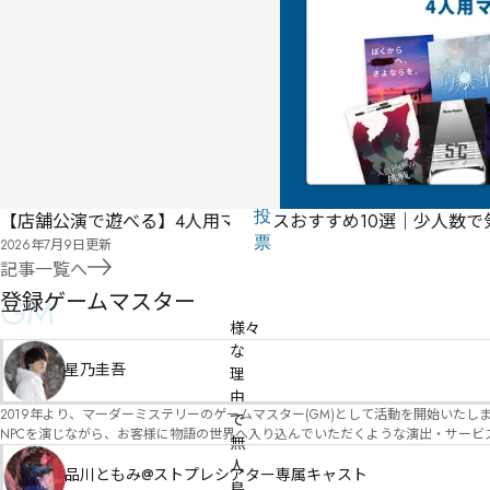
スタ
ー不
要
公
式
気
ペ
に
タ
ー
な
グ
ジ
る
投
【店舗公演で遊べる】4人用マダミスおすすめ10選｜少人数
リ
票
2026年7月9日
更新
ス
記事一覧へ
無料
店舗公演
オンライン
その他ジャンル・1
経験者におすすめ・1
推理重視・4
シリアス・3
エモーショナル・5
ト
登録ゲームマスター
GM
様々
な
星乃圭吾
理
由
2019年より、マーダーミステリーのゲームマスター(GM)として活動を開始いたしました。 俳優・声優・アイドルとしての活動経験を活かし、GMとしての進行だけ
で
NPCを演じながら、お客様に物語の世界へ入り込んでいただくような演出・サービスを得意としています。 自分自身でも作品制作を行ってい
無
図を大切にしながら、その作品の魅力をお客様に届けられるような公演を心がけています。 参加してくださる皆様がどんなエンディングを迎えるのか、どんな物語が
人
像しながら、公演を進めていく時間が本当に大好きです！ 対応可能作品は、オフライン（対面）作品のみとなります。 得意分野をひとつ挙げるなら恋愛もの（恋愛要素を含むシナリ
品川ともみ@ストプレシアター専属キャスト
島