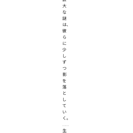
大
な
謎
は、
彼
ら
に
少
し
ず
つ
影
を
落
と
し
て
い
く。

……
生