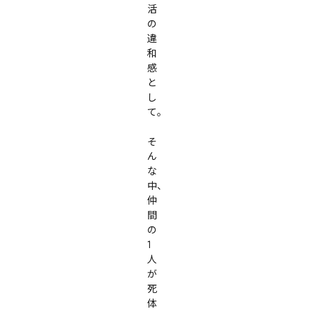
活
の
違
和
感
と
し
て。

そ
ん
な
中、
仲
間
の
1
人
が
死
体