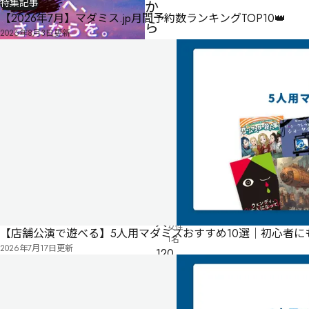
特集記事
か
【2026年7月】マダミス.jp月間予約数ランキングTOP10👑
ら
2026年8月3日
更新
■■
へ、
さ
よ
な
ら
を。
男性
制作者
しんこすたん
3
4
制作者
しんこすたん
名・
人
女性
【店舗公演で遊べる】5人用マダミスおすすめ10選｜初心者
1名
2026年7月17日
更新
120
分
ゲー
ムマ