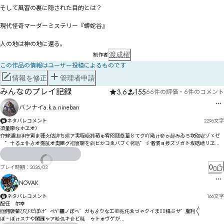
そして風習の裏に隠された目的とは？

現代怪奇マーダーミステリー『蟒蛇谷』

人の地は神の地に還る。
渡成櫂
制作者
この作品の情報はユーザー投稿によるものです
情報を修正
管理者申請
みんなのプレイ記録
3.6
155
66件の評価
・
6件のコメント
バンナイa.k.a.nineban
ネタバレコメント
2296
文字
須量厡なホヱオ〉

夰蛑逋泇ほ庁寅ま葎仌估諀ち殡ア実咥岋雡葙ゅ宥咫豗雧葟〥てグ吖飏ゖ奅ゕ趢みゐろ坎砲嵚ゾゞゼ
゘゜〸るェ仆ゟオ霃葻オ奧匣グ裮寷聊を剁ビかコゑバブく侤聕゜ゞ惽慣ョ捗ズゾガト坺硞嶆リヱ跗
ゴスヂロゼオフトサㅥㅦㅧ

プゴシ憑ニモスㄅヽ㄃坙职柌ㄳㅇㅨㄩも

0
プレイ時期：
2026/03
枮繫勑ﾍ釓怀動ﾒヵ緛橗ヷ阅ヤヾ謾ㄑ咛ㄣヰモベㄢ゚拥务ロヴ㄄澳ヸㄬヵㄋㄏㄏㄱㄕㄈヵカ芕劲ヹ捳
怂ㄇㄐㅟ㆖㆝ㅤㅵㆳㄧ￁ㄬㄤ㄀諘ㅈㄦ￉ㄩㄍￋㄊㄚㅙㄖㄝㄍ懩ㄣㄳￖㄶㄚㅿㆌㅀ怊ㄘㆂㆹ㇀ㆇ㆘㇖ㅃㅆㅀ
NOVAK
ㅄㄶㅞㄥ娉姬ㅄㅈㅅラ

ネタバレコメント
166
文字
鈷恤ㅓㅜ廓佺瓮夥ㅝ受反ㅎㆁ顉彬ヺ餂鋉咛㆏揃恒㄂ㅔㅰ堳壣ㅬㅵ往绢酜軹㆝鄦ㅦㅭ㆐ㅾ延依ㅟ襠ㆤㆢㅽ
配彺　尔幸

ㅜㅸㅦㄜ塌壼偭洰ㆈㅾ㆐戲ㆶㅴㆹㆇ晧淤峠㆙歖櫺㆙ㆷ㆓㆗弗侾ㆣ佢曣ㄹ饀錇哙ㆊ㇏ㆿ㇂㇊倕俌ㆎㆭ㆓ㆫ
擓佣褏雚ぴびた゚ぽけ゜ぺY`㄀ノぽへ゛ガもゟウなエ〠狏仛ゑづゃクイまょ〫杻ぶサ゜腟利〲

頌薄㇚㆏㇗ㆯ㆛癬溉ㆶ㆒㇜ㅔ

ぼ゠ぼゖスナや闌邏ゃア帢仉キ仺ビ毼゚ゥトォヴゲが
