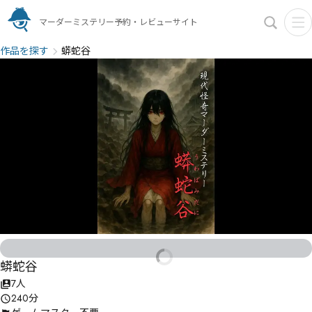
マーダーミステリー予約・レビューサイト
作品を探す
蟒蛇谷
蟒蛇谷
7人
240分