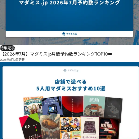
㟓㟗㟽㟡㞿㡰㡱㡲ڗڂ㝼狞粳㡎㡏㟋㟓㠍㠔柲拔㟳垀㟲醟㟠㟩㟳㟐㟓㟡㟷㟿㞒朎㠂㟧㠡㠨寡縒㟰㠢㟡㠄
姞崠㚨㚱㚅㛎㛃㚡㛚㙕㚱遊㚮㚲萭㛏㚞㚟㛜㚥㚻㚿㙗

㟴㠄㞠㟽㟸㠈獝㟹㠱㠅㢢㢣㢤ۉ

㚪㛤㛈㙛糡㚨蚻㚫埄㛃㛇㚱㛯㛃㛭㚬㛇㙪戈鴅㙬岄㛜遮㛒㛖㚵㛜㚷㛢㛕㛂㙸羹臍鳜㛳㛪簎㛂㛭絮㜓隺
㜌㛛㛤㛙㛯㛔轘絸㛶墆㜘㛶㛦㛯㜚㚓㛰㜠㜄姭豻㛤楱淹㛰㜨㜨㛱㜇㜋㜋㜅㜂廘媭㜔鄘㜏㛫㜵㚭㜋㜍㚯
溭蓰縳㠛㞲㢉㢟㡘㢙㢲㠦㟄捀屆搬麂诺㠬糞㠍獌㡌㟐㠐脣㠴柙㡒㡛钁㠮㠲廬翐擸㡜㡣曧㠠镋㠨㠭㠶㡆
攢㛼娈貖㜞籅㛹㝈嫈㜉㜣㜉㜥㜟㜜㜬㜮忧㜎㜍㜦㜣㛇

㠹㡂蔫銲㟟㡭㡨㡙猭㡴樮㠰㠰㡰㡒酳㡍㠻㡑㠰㡌褟姩寓㢃頌㡖㡚麻谳㡥愎㡤姴㡚羨鶐㟿摰㡮嘮襻㡏稊
耈舜鴫㜹緃忕㝜㝗㜩㞴㞒㞺㝥籥㜛唑昌㝪㜰㜹㜧㛝㝡㝍㝩蜾㜥㝈㝥㝭㜭㝐㜲㝋㝈㛬耬艀鵏㜺扻塘㝜粃
繿㠈㡢㡕獫㢋㢔㢘㡬旫㡾瑎矼㡩㠔黚豒㢨ꄉ㢗韕㢭㢂㡳㢛㢁㡾㠢ꀩ駰寂㡰暘㢑癈㡿㢈㤈㣏㣛㤚㤃㣒㤛㤑
㞂㞀㝛㜺㞂禮玺㞌擩㝓虫㝂㝥㞂㜂㟦㟄㟬㞉聇艛鵪嗮怠㝹蜑㝸㝶㝲㝶㞻㞽㟾㟜釁㞅㝙㞖㞣抹栺㝨疄㝩
㢝㢻㢗㢛掽峃撩黿豷㢩鸃㢬滲㢊㣌㡂枾㣌㢲ꂬ揨㢧㢫㢨顭噸㣎霟噴㣎顾殦㡔

㞉㝤㞩㝨㞃㜦

圱嗡綬㞔ݾݽݼݴ㞕肍拈㟃㞺㞂㞍㟀㞤㞞㜹螏螱蝀㞪癑釪㠬㠼㠬㠙㠯㟨㞴㞙㟓㞔湉奧㞲㞻㞷㞒㞽㞰㞝㝓楤
㥐㥑㥒㢫㣥㣁㣣㢧㣀㢽㣍㢫㣋㥝㥞㥟ބݮ㣈㣒㣨㣕笚圦㣜滜颉㣛屇㣼顶㣀㣌㣜㢻㤃ނ

㞾㞡㟟梺㟤㞿㞧㞺桻㞩㞠㟪㝢㟣㟅㟋㟦㝱㞹㟳㟗鹳贖㟒㟅㝺㟖㝰㟍㟽㟻㟊㞸恥觨㟞釩㟒㟢㡄㡯暒㟋㟔
㠌㠌㟡㠄㞅㠇㟌掘㟟襳饗㟢㟫浆㟚㟓㟔㟜㠔㟪㠠㟿㟚㟣㞚

特集記事
岈㣕埚袄㣮嫎埞㣮㤆銅㣎㤒㣶㣩㣖㢌㤷㦉㥗㣽羈圣鸴塕㣿㤝㤡楜惉鸤臔㣧鿺曕㤉醦齱㤈㢣ࣱ࣪㦑㥟㤎飲㤟
【2026年7月】マダミス.jp月間予約数ランキングTOP10👑
㤒圶深㤛岝覬棗㣽ꎊ㣷㢶坿徔㤦ࣿआ㤆㣿㤛㤨㥀㤊㤋㥐㥋㤝羲㤳攐㤒㤴㤱㤝㥘㥐㦤㦺㥳㦴㧍㤞瓪㤹㤠㥀㤛
苇ߏ鉜澙㢚歈箧㡷㡊㢠㡟㠍㠖㞩胪苾鸍㟸㢑㡯㢗㠞檲㠓稜㡆鉴澱㠎㠞㞺惣埔㡎黤㠉㡈曷ꁩ㠭惌溸㠚㠡㠦
駀嫟㤦渾鉧㤲㥪㤾ߨ竧栠鎢烟㥌㤳㥆㥖㥔鉵质㥔㥄㥔㥎ࡎߺ㣴

㟊㠜㡖㠺香酎㠸旒翃㠹㠼㠶㠳㟗

2026年8月3日
更新
逗㡪審㠞㡁獗噾㠵㠾漱嚛㡑玵玞㠱瞩宁㡈㠵㟫囁㡗㡯㟯㣀㢯㣭㣥㠿絤㡟㢁獲坋㡅㠼㢆㡏㡥㡊渍㢉㡌㡭
㡭㡧㡤㠈㡚㡶㡨㢋㠌珆囇窽㡾娵㡼㡖㢞尃褒栽㡣疆嘣㡱㡺㠞

潿圕㢲皡㢁㡼㡷㢍㢍鋦瀣㡵尙褨㢔㢗㢹㠻ݏݐݑ㡀㢣㠶㣾㤳㣧㤬㣌蕽缠㢻㢥癨掘㢘㢨㢇㢣ݍ揥黢㢳㢸㡋
搑錓㢴緟㣞㣜㢷㢖㢲㣝溗鷩㢣薤颧㢱㣁㢠㢼ݧ膠莴黃㢮錢灟㢼㣅㢳㡩圿㣕錪灧㣄㣍衴㣟㢵㢽㣝㣗㣔㡸

錷灴㣓㤆㣤㡾滀黏窆枿㤔鉦黨㣞㤑㣚㣰㣕㣱㣘㤗㢏柡秅㣺㣝㤛㢔臕菩黸㤆ꝱ㣼㤀鈦㤆㣨㤁㣾每㤫㤴㣼㤯
㤅㣷㤎㣪㤴㢬㣾㤚滯祧㤖㢱澱㤴懚㤁㤟群狐㤦餍櫊㤪腶摗㤕㤥㤄㤠㣄齦㥖鉐㥑㤯㣉尠躮㤗㦗㦐㦁㦹㤧
㤷㤖㤲㣖

汿糞㥀㦾㦜㧄㤩㣪㤲㥬埆囬㣤鎔㤰㥸繸㤮㥗㥙㥯㥭㥘㥅㥭㥋㦄㤽㤀㥜鋵㤺嫱㥑㥡㣻㥘㦈㥻㥥㥭癁㦍㥎
戌㦓㥨㥬㤈美㥷麬棎㥘㧱㧏㧷㥻崢㥡㥦㥼㦀㤘㥪㦤㦈㧛㧾㨏㧖㦆㦉㦃㦀㤤艤葸龇㦕羡錨ꄯ㥶瀫梸㦍㦑㦎
㦏㦲㤳㦌㥿㦊㦐㥃㨜㧺㨢㦐㧏㦫錾㦅㦓㦩㦱㧅㦧㦭㧈㦮㦡㥋媲帬㦘㦠㦡㧡誁孋㦹㦠㧟㧃㦢块绂㧀㦳㥨
㧄鍝㧁㧅㥡㩅㨣㩋㧌鈴㧍螲㦴㧳㦶㦭㧷㧵㦴㧙檻栗㨄嵉㧿㧈㧞㧢痲㧺㨅㥽

塓㧬৏ৃ㧯苃蓗鿦㧽㧴鏜天㧸㦖肪簻塇㧵㧾㧺㧕㧞嬄籃㨃嶅誔榿㧥ꑲ㧟㦩㧽㨁㧾㦢㧴㨐盤㨰㨔㦧㪋㩩㪑
㨼沃焋斫阏㨚墅葼㨘垽㨆㩀㨤㨢峹宿㨚㨞㨛㦿㪢㪀㪨㨰讬顮㨯齧㨟㩒檍懺㨸齖茆㨙埛崐寖㨱㨵㨲㨧㨽
㩘駔㨜ꊁ㨺㨾㨻㧟

㫃㪡㫉㨮㧯荂岀㧳㩹泩㩍㪗㫎㫕㪜㪭㫫㩗㨳㩽㩆㩜㩤㧷㩊㩦瀻窳㩢尠瀋㩕㩥㩄㩠㨄荄蕘ꁧ㩵荏荿㩷謇岦
㪞龘荈㩨㪛㩤㩺㩾皎㪖㩵㨙
