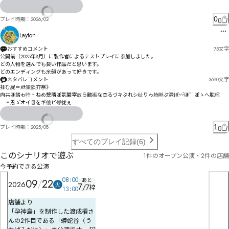
ㆨ㇄頝薕㇀㇉啋騄㇋婺㇊峧嗭巓頩薡㇓債倡ㆴ峰嗶趢頲薪㇜傾倪ㆻㇺ㇦頺薲媌㇥倲霌㈌崯傖㇤㈀㇥㇪㇚
属ゥ狾伊ゞザ゗ゟタしタ恵ヨツゟッミトィケナっ猒伞ネソネプ遬ゼヶタフヶヹヲ牷盬トハ㄀マセゾ
㇪㇇㇊貓ㇴ騯腚㇕㇌㈕ㆍ搥㇥㈑喀騹㇞㈗ㇷㇻ㇣ㇶㇷ㈚㈅嵏傶㇩霩剋ㆢ

睧盾デゾㄇみボㄌㄓト㄁ビベ謞岕ワブㄕㄓヒヸヸヲヶㄜﾚヰル・你坵ヿユ㄀ミ・ﾦㄌㄡ茏ュㄉーㄑェ
0
プレイ時期：
2026/02
勪郌㈒鱽盖㈏㈐㈫㈕嵟僆㈘㈲㈒㈖ㇾ㈑㈡㈔㈁ㆷ㈡㈔㈄椋偵㈪㈇㈖㈔㉓洤盹㈮噀㈸叀㈜㉔㇊㈝㈮㈩㉗㈶
㊼㊁㊔㊚㊭㋇㊕㋉㊟㉪濺㈯㉧㉂㇩㈱㉫㉲擢㉅㉉釧㈷㉳ㇴ㉐诩㉹㉷㉋磡慺㉚㈺㉉㉇㊆㉀訵㊈嘇㈼㉟浵
Layton
㉦ㇽ㉔㉉㊁㋚㋴㋂㋶㋌㉳原礦㉳㉸菴向㉴淚许㉷㉚㉩㉧㊦㊂尔㉢ğ嶷㊈騢鏩喻㊌㉱㊍飦虞吜郎㊄㊈㊅ĨĩĲ
㈬㊈㊚㉳㉶韂㊲㊛㊁㊊㊚奔稸彠㋄㊤怵㊈釸㊻㋊㊞㊋㊩扟㊉㊬餋蚃㊵睧㊖淕㋕㊗㋖㉚㊙咝㋚㋀傀㊿奴
おすすめコメント
75
文字
穘往㋤㋫近㊮㊳㊼寒㊫㊤㋬㊭㋬昆㋀㉳㋏豨㋸㋶㋊偶㋘赼㋝庁寤㊾㋐㋢媩㋡㊻㌃㋡㊾㋁㉽㋞㌅㋢㋨㋅
公開前（2025年8月）に製作者によるテストプレイに参加しました。

㌏㋇㌑㋯㋙㋯迿㋜㌔㋤㋚㋭㌛㋷㋔㋗庠司㋾㌃㋶㋺㋷㊛

どの人物を選んでも良い作品だと思います。

どのエンディングも余韻があって好きです。
兲㌋㍿㎒㍰㎝㌑㌂㌢㌄㌤饭蛥㌔樏㌑㋰㌌㍘㍚㎛㍹馃贿㌢嚋樆㍸㎴㎙㌨㎜㎯㎍㎺㌦㌂㍌㍺㎦㏀㎏㎰㎀
ネタバレコメント
3690
文字
㎐㌷愽Ǔ㌫㌑㍗ǘ㌸嘨鏉㋔幛坡輍㍂刧㍬㍁㌟㍧库梭㍱贊㍭㍁樲帴㍍㌪㌭屛挐㋫廥㍚刼荥㍝貚魏㍠弄慨
拝む屍＝祅筙陨夰祭》

ǽ̧̧湫Ȃ苎尥㋽庄垊輶㍫尨嗤㍱勥茊㎘斸㍐㎔旧㎊彗㍻岁挶籑繥饴ț㍡㍽㍜㍛㎫Ȣ㌛㍸㍳㎃椬㎨㍫㎌凜㍻㎧
尙共ほ誻ゎ吘゠ねめ毉隣ぽ氨閫宰敳ら敵祳な杰るづキぶれシ砋りゎ舱咝ぷ溓ぼ〰゙ほ゛ぽゝへ肬榣
㎒㍮㎯㎒㎑㍮㍱踺㎛弿岢㐔㏲㐚㎚㍶㏀㌸

゗゠恖ゝ゚オイ〿をギ徺ピ邻拢ぇ

昰遧おㄙㄾㄕワヴㄗモ關ァセだ呰ヅ寞哤貐霠蒘デ烚アヱモダルズッ猔传₃县酠曤晹₉ホ凟猞バまペ跗旻
㎷㎔茾㎄㏆㏊㏊㎮㎰徳兰㎲粥㎒㎽㎫尓㏖㎱㎐㎬㎡㎷㎰ə繣ɜ㍖楣㏟㎢㏃徤殓㏊励㎨㎪㏕㏄㎬㏅㏉尮㏱
富ポ誏ネㄅムタホみ

㏌㎱㏲㍪㏇㏂㏒拀榰㏝荄岛㏠测廄㏁榄簱㏣㏃㏅㏒㏇㏠㏝㏞㐁㎂絔㏪跴㐆㐏㐓㐓荝岴㎍㐐㏼㐘挋㏜㑆
ㄬㅣㅪㄱㅂㆀㄗ郾挥メㄔ氿霙ンゎ秏篣雲ポ獁位ー㄄悳ミ㄂ヤヽヺヨゞ刏獎ㄈュヨ亣瘎娢ンㄑㆅㅡㅡ㆒
1
プレイ時期：
2025/08
㑕㐾㒐㑱㒒㒂㐪㐏㏻拮㐂㐃屨㏶㐆㏸㐠㐆㐃㐓㐆㐏㏬㏯㏽㐓㏸㐼㏹㐺㎲㐙㐡㏷㏼㎶㒚㑸㒠檩㐉㏇級涕
㆟ㄿ心ヾ㄃ㄙヾㄚ㄁ㄔジ

㐭㐜㑓㐫㐕㐫㐫揗㑏㐱㐌㏖㐲㐏㐒㐠㐶㐯㐳㐰㑀㐺˜㐨㑢㐾捔嵌㑈漾匯㑟㓙㓚㓛˪㑠㐥凱头㑑嗍㑁㑑㐮
すべてのプレイ記録(6)
㐱㐿㑕㑙㏱

ㆈㆭㆄㅞㅣㆆㅑ譭ㅁㄪツøõ强匔ㄳ屐啖贂鞒蔊ㄚ刷澕ㄨㄱ靮ㅂ痴ㄣ汢ㅢㄥ稛簯霾ㅅ泯傶屆胦ㅐ吺蛈ㅌョę
このシナリオで遊ぶ
1件のオープン公演・2件の店舗
侢ㅻ厓ㄼㅷㅖㅁㅼㄻ沫ㅏㄹㅜㅌㅕ屾善嵪韀蔸ㅪ偌侸ㅪ峾ㅘㅨ悬貔㆗謎療ㅟㅯㅎ㆖ㅟㅵㅚ匕ㅛㅴㅱㄕ

㑰㑍皔癧菻㑥鑲卌㒌躺毷㑖㒉㑧㐁潼嫢㑏涆㑲й縵鱦㑴嘯㒗㒗㑵㑒㑕㑣㑹㑞嘙㑟㑸㑵㐙

㇤㈉㇠ㆺㆿ㇢ㆭ誧ㆃㄟ㈃㇡㈉ㆴ珒俞㆐俻篲ㆎ伳ㅼㆶ㆚ㅹ㈇㇨ㇸ㆘ㅴㆾㆇ㆝ㄷ㆔ㆦ汚ㆥ佶珫ㆫ咕蜣ㆌ搙梡
今予約できる公演
㆘㇐㆟ㆱ癦㆕ㆯ艻卅ㆥ㇘ㆡㆷ㆜錞諓ㆺ㆖㇠ㆾ谄㇗唯㇦ㆺㅞ荇选㇍癿釥㇑愨諥㇏ㆪㆳㅩ㈋㈙㈢㉓㉠㉃㈖
㔕嬺簞慆㒪㒆礿㑮寭㒤

㈔㈫㇙摋棓ㇳ㇕㇦泳倚㇓㈆㇤惶台㈑検㇠㇝㇭㇈啴芃憮㇔㇋㈕ㆍ

08
00
あと
09
22
2026
火
7
㔠豦㒹堸㑭㒐澦勍

/
7
侺棟棞峠㈀㆓悲㈂洐㈄唶塸㇥竛糯韾㈈㇠㈪㈈膤㇪戋㈣㈷咅㈰㈃㈏㇮㈶ㆮ㈊㈺㈞豔讔㈜㈡㈛喤芳㈡㉁
枠
13
00
㔩筏㒻㒹㑸㒞澯勖

狚嵙㉍诸柋㈕㈞㈄㇃莬遮㈲浿嵹㉙僉㈯㉕臐㈘㈏㉙㈷㈩㉝㉂㇔慐孈㈶㉤㈞㇛

店舗より
㊹㋘㊝㋚㊾㊙㊧㋌㋟㉋㉔涠傡㈴柎怢蔡髛偸㉎㈻ㇱ㉄㊅㉝㉟嬜讅氘㉢涳傴调眷㉬君㊀㉦㉡㈄㉖㊐㊀㉯
祗㒆尅㒼㒫㒻㒀㓎㒋㓌㒰㒣㒐㑆插葌Ѻ㒭㒹㒕㒬㓑㒙㒶㒺㒕㑔㒰㒚㒙㓚澺福㒣㒲㒰㓯㓟貞㓱塰㒥㓈㓂㓳
腱抲挨㊜讥㉔㉬㉡㉷㉿㉻㉖㈕㉼㊄㉚㉟㈙㉬㊦㉦㊥辔㉱㉸谨睜㊴類涆㉺㊲㊑㉬㊈㊫㊖唁㉼㊜㊞殭㊈㉽
「孕神島」を制作した渡成櫂さ
㑧

㊖㊓㈷

んの2作目である「蟒蛇谷（う
㓑㒲㑪箊㓶㓴㒳㓙濪匑㓈㓘㒷㓓㓣㓥忾处邰魀袸㓪虧怃㓪㓄㓠毑忓㓲劦踰㓧㓫㓨㒌搇㔕㓼㓒㓲㓯㔤㓜
抇㋁㊈㈻筼綐颟㋐扩㊗㋁僼㊲孞㊉㊦㋔㊎㉋渜㋝睴捜㊥㊮㊣㊹㋁僞巳㊵㊢㉘楘呶㋈奺穞徆㋪㋆巧园廓