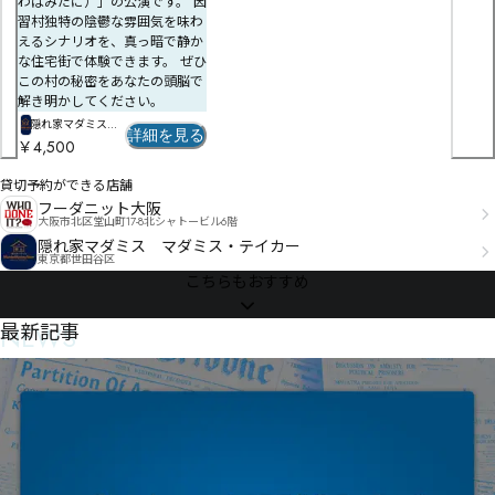
わばみだに）」の公演です。 因
㓗㓺㒖㒢賗㔪墩㓞㔁瀗匾㒫㓶㓿卛㒧㔒嘌妆恚叁㔓填坊㔂㔒㓱㔹㔂㔘㓼㔻㒴恨叏㔤同㔃㔤炌㔇厑鑹㔼
餩蚡㋐㊨㋲箩綽飌㋙帢㋜妍穱㋛囂㋰㋿㉵剖艻㋹叠坚宫㋞㋛㉿唧㋊㋣㋠㋰㋲㊅鋐㋒蓶㋓㋬㋩㋖㌕㋴㊏
習村独特の陰鬱な雰囲気を味わ
㕋㔦㔅㔡㔱㔫㔴㔰㔋㔓㔱㔎㔑厺轹㔚曟㕚羜㔶㓕

妮窒猎幅㌥逋㋨㋭㋶畇兓㌁㌅㋠㌅羫戶㋵㋼㌭㌑㌓㋺㌡㌐馋㌀㋹㌕㋰㊯

えるシナリオを、真っ暗で静か
㌎㌐㊲嘉袗㌀斍樕㌌㍄㌟㌩叾㌾帍㍀㌩㌄㌠㍃㋄蒮酰㌒硘㍗㍕㍕㌳鏉囕㌚蔾㌥㌮㌘㌳㋖㌙㌚椙顫紕㌨
㓢否蕏㕇镔吮㕊㔺㕎㕊㓮氰怲㓲㕇㕋毞㔲㕴㕏㕉㕉㓹

㍆㍞㍇㍩㋡

な住宅街で体験できます。 ぜひ
㓺镄㔴㕯㕋ϴ汃恅Ͼ㔹㖋㕓Ѓ㕩缪㕈㖇㕧㖌㖌烔㕏㕆㖐㖙㕮㕡㖑㖅㖔㔙

簢縶饅㍓㏉㎧㏏㍖湌刽㍽竑㍐㍔㌳㍻㌽㋳抸豵㍠㍠㎂㍶㍠賺囅㍓㍧㍂梸㍌㍅㍆㍣㎑㍋㌈噞裬㍸甐笿㍷
この村の秘密をあなたの頭脳で
㔚㕶㖒唋㕱㕴㖖惉吰㕾鸊㖘鷹㕟㕳㖃㖩㖧㖍㔮

㎕㎙娮笒怺㎞㍺駚蝒㎄呿燝㎫痳㍾㎂㍡㎩㍫㌡籢繶馅㎓㎂㎲㎇㍹㎐㎙儸庵㎗㎍㎰㌱籹粩㎞魰㏂㍼㎟㎏
解き明かしてください。
㔯㖁㕫㕪㕯㖘悰妶憜鯲襪㖜叩㖟㕻隄㗅匴琩㖸鸩㗋㖠㖤㕿н㕊

㎟㍾㏆㌾㎚㎬㎞㏁㎬㍃㐧㐅㐭㎱种㎶磚㎎㏝坝㎞㎣㎪㏛㎤㎺㏂锡賖㎶㍙

㕋㖝㗍㖢㕅涕㖳規㖒㗑㖱㗖㗖杜坓㖽沞悠㖿焤㗥厁姡㖯㗢㖻㖿薸㖟㖻㖻㕫

隠れ家マダミス
詳細を見る
㕬㗈㗤捈堽揼㗔嚯钑㗘趪㗽奼㖱㗔㗙㖴㘄㗙㗌㗅㗞㖃

マダミス・テイカ
纆Ό踛歘㑙朇睦㐶㐉㑟㐞㏌㏕㍨踧此㐲㑧㐛㑠㐀㑓㐱㑙㏠晴㏕痞㏡勶碠㏐㏠岤厕㐏驦㏪岉橵㏙㏢㎆㏘㏴
￥4,500
ー
槉瑁㏰㎋糌绠駯㏽礠㐟㐝㏸㏗㏾㏠㏹㏶㏤㎚㑒㑾㒘㑧㒈㑘㑨㐏戕㐒囻覉㐸礸㐋㐏㏮㐶㐴㏳㐎㐒㐏㎳㐜
㙴㙵㙶迭㗬獵镶㘒滶㘃㗢㖆懶厳㘙遇㘂㘕㗑㗭㗸㖏㗮㗟㗦㘥绳㗠垏㗼㗤㗷ҡ隗妣ג㘁ҧ㖡㘉㘏缂㘥狂聄㘎
㏽㎵㒙㑷㒟㑊揣㐑㏿㐤趽㐡㐥击拶㐙㐢㐲㐴紇缛騪㐩㐛㐫㐯㐬㏐

貸切予約ができる店舗
㘋㘒㗵㘍㘑㗶㘷㖯㘘㗶㘵㘻沼熆㙡㙯㘃簲竘㘑㘡㘀㙈㘦埣歭㗃缢㘱㘊㘦叆㘫㘶栒㘖司㘗㙖縂㙘㙜㘷㘖
圧覵㐞銲挅嬅窺㑂饺㐲㑥撠對㑯曟㑂㑆㐥㑁㐶㑌㐱竚枌㑖垈嫊㑋㑹㐳㏰㑙㐺㏲㑅㑡㓉㒜㓲㒱㑧坐觞㑣
㙞㘧㘽㙘纑遥㘮㙦㘺㗞

フーダニット大阪
忂軄㒐豋㑄㐂劔㑇㑲竳窊㑓刈藽㑡㑱㑐㒘㑡㑷㒢糋躟㑪㑺㑙㑵㐙

大阪市北区堂山町17-8北シャトービル6階
㑬㒈腫殸㒯埵㑰㐡絢罶骅㒏禶㑪㒹堹㑺㑿㒆㒷揲趯㑻㑲㒼㒚敒㒌㒔㐸蘡鋣㒨㔞㓼㔤㒉摨㒖㒄㒩剽捸㒛
㗫㘳㙏泫熵㚐㚞㘲鈞㙓猪㙶閧㙿㙔㗯派慀㙆㚅㙡吕辟㙤婴㚊彣㙝㙚㛷㛸㛹Ԟ㘍

㒫㒊㓒㒔㑊㒌㓉㓖搐㒹鱎㒔㒷㒖㒽㒘㓝㒜㒷㑚

隠れ家マダミス マダミス・テイカー
㘎㙠㙊㙉㙎㙷㘉吪辴㙺ؽ鲛㙵懬㙶㙕㙱㙤㙽㚤㙵㙮㚇ً鲨㚂懹㚃㙽㚮㘭

東京都世田谷区
㘮肝爻㚭㚰韴㙬㛕㛣㚕㚵㙯㚸㙷㚻㚏Գ㙀

羇Ҏ輜汙㕚栈硧㔷㔊㕠㔟㓍㓖㑩嗑蚖端㓗綮翂髑㒼稂㔁㓿㓿熶㔂㓢㑺綺翎髝㓪嵇㔊㓞怶㓌㔋灕訰㓑踑㓫
こちらもおすすめ
㓓㓬㓩㓹㓘㓚㓱㓚㓡㓹㓼㓶㓳㒗

㚉㛃㚟消憊㚩呝迧㚬熺㚯㚳㚪㛁㚞犿綆㚓㚬㚖㙋旗㚻爟㚮㙑

挊㔇㒚㓭㔉毭㔈㔂㓣㔆轠沝㓯铖㔥㔑㔋㔴㔏猪鉞㔉㓳㔘溇怀㔑㒴蚝痪㔝㒷堎誜㕋穋㔁㕄㔃㔨臟柯㕋㔱
狞㔧㔫㔓㔭㔌㕔㕒㔑㔷擪㔖㕚㓒㕑㔩㕠㓕氦㕄否厒㕫穫㔡㕤㔣㕈筙軠㔭嵹㔫㕊㔩㕱㓩

NEWS
最新記事
㚺㚦㛡㚼㙗鹟頦姸㛈㜺㜟㜔㝅㝒㛋㙭燅箚㚯㛮璇㚼㛴㛈㝗㜜㜯㜵㝈㝢㜰㝤㜺㜅嶓繷掟㜃㛦㛢㛏㛊㛑㛤
氺㕘练悲㕘㕒㔳㕖㕠囸㔾㕽㕟㔺㓹㕗㕙㓻縼聐魟㕩㕧㕣㕧㕱㔄蛮鎰㕱窘㕌㖛夛㕜㕡㕨㖙芅庍㕿潱吭㕿
莙徰㛗㛠㛍㜌樦㛠㚓㛯㛌㛏㜌㛹㛘㛏㛱㛮㛾㛸㚓逞㛸㛦㛵㝻㝙㞁㛥㜤鈎㜀㜄㜡㜩㜄㜁㜑㜄㛱㞡㞢㞣

攲㕞㕶㔚惟迡㖉㕻㖐㖉热対辑㖣㖬㖰㖰㖔㖎㕪㖧㖴㕯㕰煄圴㖖㖟㖛㕶㕿㔶

掩㖦㕄墐謞㖐㗏㔾合㖊㗉纂肖鮥㖏㗎薤㖔坂㖠㗈㖤㗔㕚㖶轏㖳㖷㕓ֆ后㖼愜逞㗃迱㖽㗁㖩㖼㗌㗆惬囉㗍
㚷哙㜘㞌㝓㝟㞞㞇㝖㞟㞕堛㜚㜞㝄ֻ㜚㜺㜜㜼遊㜤㜒㜡㜖㜲歳昷焦渘㝛噉㜮㜲㝌㝙㜷㟋㟌㟍㛠

墺譈㗷啇窏㗁㗴犫㗷㗗親㗏粯㖴㗐㗺㖹㗔㕷㗉㘃㗧噞喐㗢㖾㘈㖀

㛡嘫㜣泸㜼㝀㜺׻㛪

揳㗯椪禉㗬㗜㗬㗶㖉㗜㗸泜㗷㗼捶昹㗜瓭㘥㗺㗘㗻㖗愞娤戊鱠觘㘊哬员㘆㗢㘬绣胷鰆㗱岆蕹㘓魋㘹㘎
㛫㜳㝭㝑㝫㜳㝏㜪㝶㛵

㘒㗱㘹㘗楘珝㘉㘙㗸㙀㘾㗽㘘㖻㘗㙇螦唐㘈㘊㘗㘫楪秉㘫㘴㘰㘋㘔㗊翅唚藑㘴㘐㙚缑脥鰴㘾津㙃羮憝
㙇毧㘥㘰㙨㙃㘢㙉㘫㙄㙁㗥

㝕㝿㝕唛㝚㝟扁嚍㝡塹裈㞈噶㝛㝘瘜沴貨㝫迻霟靎脌㝎鄛騶㝚㞒㝭㝌㝨㝸㝫㝯㝬㜐邐㝿折实掄鷚譒㝦
㞢㞗㞀㝭㞉珱暨綢㞊㞢嗛靵綧㞏㞧㠊㟷㞁㝷㞵営炙㞿轺㞒㞖㝵㞑㞛㝸㝻㞉㞟㞣㞣㟅㜽枌㟆㞍攤嗋㞍啯
榎秭㚽㚐㛦㚥㙓缮腂鱑㘼箂㚁㙿㙿㙣㙥蟡氆㙙㙝㙚㗾燏讪㙭逼棡㙱辉㚍㙯㙊㘉㘔翊㙖燝许㚟啪㙲㙶㙕
泰㞙㟑㞬㞋㞧㞷㟌㝌㞟㞻蒯㟎㞻鞦㞖㞽㞘ٝ揇㟅喅㟄遗靻敁徑㞪㞡㟫㟏㞭㝤㟁㟱㟎㟩狣嚼㞶揜㟧㟖弹㟭
㙱㚁㚃咠憵㙾㙱㘛㚁㙴㙨㘞粤㙴㚳㚏紐粧㚓啺㚍㙾㚯㙯Չ筊㙹㚓蝟堩㚉㚼㚅㚛㚛㚎㘸翸㚧㘺嵙總皹懰㚬