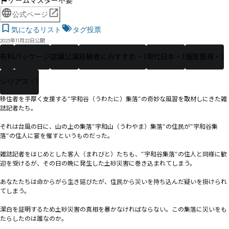
ゲームマスター不要
公式ページ
気になるリスト
タグ投票
2025年11月22日公開
有料
パッケージ
店舗公演
経験者におすすめ・1
現代日本・1
推理重視・1
シリアス・1
移住者を手厚く支援する”宇和谷（うわたに）集落”の奇妙な風習を取材しにきた雑
誌記者たち。

それは台風の日に、山の上の集落”宇和山（うわやま）集落”の住民が”宇和谷集
落”の住人に宴を催すというものだった。

雑誌記者をはじめとした客人（まれびと）たちも、”宇和谷集落”の住人と同様に歓
迎を受けるが、その日の晩に発生した土砂災害に巻き込まれてしまう。

あなたたちは命からがら生き延びたが、住民から災いを持ち込んだ疑いを掛けられ
てしまう。

潔白を証明するため土砂災害の真相を暴かなければならない。この集落に災いをも
たらしたのは誰なのか。
