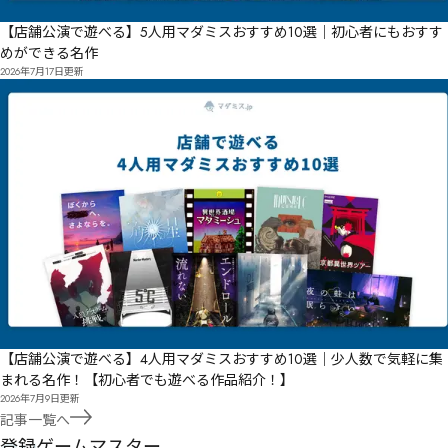
淂縡㪋堝雉㩶㪆荢蕶ꂅ㨥嵼逊㨨㬌㫪㬒㪙੟壧㩺翀㪿㪽㪽睴㫀㪜驨銃㪏㪟㪄㫅㨽夓㪬ੳ幍㪍翓㫒㫐㫐暛
【店舗公演で遊べる】5人用マダミスおすすめ10選｜初心者にもおすす
鿒㪷塉屑㪵㪗㪰㪭㩑歯歄汸㪺嶫逹㫘鑗㪻㪿㪞㪺㪨㩞㭂㬠㭈㫉莣薷ꃆ㫷㫃㫳㫆㫵宭屡㫔寞紝㫗㫇㫗考㪹
めができる名作
瞵㬁㫂㫞㫅㫘㫨㫪纂歰脂㫟㫣㫠㪄

洙菭㫵㪈㭬㭊㭲㫗锼㬏涕㫤㫥㫫㪓㭋㭷㮑㭠㮁㭑㭡㬈椎㫨燮㬌ꀖ誡㬌㪣壐燵燴时㫳巿邍㬕㪬瘷㬸ૢ奩㫼
2026年7月17日
更新
㮕㭳㮛㭆涼㬋㬐蠈牕㬢㬥㬟㬜㫀

㫍萠嵞㫑㭗淇㬫㭵㮬㮳㭺㮋㯉㭠涧爯㬪㭝㬲㭕㭃降藽㭇㮽㮛㯃㬨淞㭁㭅㬤㭀㫤間㭦棱爁諬㬴㬭㭔㬶㭏
㭌㭍㭰㫱棖好绱挨㭣婒瑤忙㭧ꌂ鳉庛㭉樓㭌廖㮌㭕㭫㭯㬇

㮩㮷㯀㯱㯾㯡㮴㮲㯉㭷㮀㬓榆㭠葖虪ꅹ㮪鍥巯夨谙㮈㬟ꌧ鳮廀㭮隚虊㮷葧虻ꆊ㮔媩聓㮃㮌㭺姩ꃃ㮛㮠㮚巭
狑㮥膱漦㮎㯆㮕㬾葾蚒ꆡ㮫殩㯁㯕湅㮩女犘㮷欎铋㮵鮟峄㮚㮹㮟㭒県娍㯃臏聵㮮㯂㮤㮽㮺㭞

蒟蚳ꇂ㯐鎮常㯋㮲㯐㮲㯋㯈㮶㭬㯉㯛欳铰㯟㯛㮽㯖㯓㭷㯓㯹㯕㯻㭻撢ꉤ㰏ꇋ㰈㯛㰌㱦㱄㱬㯳貃帢㯷㮊鰴蓩
㯳㯏㯱㯮㱴㱕㱂㱔㯠脦㰥㰣㯾犙撴蔃㰄㰇㰁㯾揔復㮣趍幹舟幻㯾㰎㰀㰨㯱㰋㰮㰕㯱㰻㮳巨嬏讹㯹㱅㰆
㲜㱺㲢㰇犼擗蔦㰪㰪㱌㰰㰲㯐羒㰝㰋栝ꅔ㯗㰳㰺㰠㰶㯑

㲶㲔㲼㱃㱕㱿㳋㲢జૣ溴猼㰳㱫㯡巛砖㱎槟㰲鮢㱥㱴㱴૳㯬嫂㱜嵖惐㰼㲙㳥㲼ష૽緼萫㱶㱘㱩攢ꋤ㱈㲇鱾
ꋣଊ㲔鯑㱌㱤㰈㱚㱶㱨㲋㰌殣糆㱽彦釴㴌蕓蝧ꉶ㲃ై嫑㱤窙糓㲂్౒糗㰡

檕㲒㰰幂㲧㲖彿鈍㲼膼㲏㲓㱲㲎㲁㲚㰳ꆪ檨㲣态嫱㳊臊㲀㲩㲫硔㲊歔㲑㳌㲙玔嫾㳗臗㲍㲛㲱㲵㲢㲫㱚㲶
㲽㲣㲹㱔㴷㴕㴽㳅㱣薙螭ꊼ㲧蹆幣㳉恫霟㲺㳭㳫㲪㳏苠陧㳺㳀㳉㳓沉㳐㳍㳸㱱镀幹㳼㴀㳛潽㳌㳍㴅㳙㳩
㳣㳰㳡㳎㴊㳘㳡㲐㳬㳳㳙㳯㲊

纑鈸㳻季瀪㳡㳝㳘㴑㳣铡㳥㳪㴀㳥庠㳦㳿㴃㳢㳾㳿㴢㲣藤蟸ꌇ㴔莕茬㴗㴉㴬㴗㶑㵯㶗㴞澉琑㴢珠琚㲷汼
阹㴣㴅㴞㴛㴫㴞㴋㳁琒磓㴱曜㴬㴈㵒嫵琚琙栛㴘怤銲㵡珐汝㵐㴺艥㴸㴼㴛㴷㴸㵛㳜汘㵯珞旹虈㵌㴹㵍
【店舗公演で遊べる】4人用マダミスおすすめ10選｜少人数で気軽に集
㴨㵄㵧㵒㵪㵭㵪㵕㴻㷑㶯㷗㵛澆虚㵊㵓㳷

まれる名作！【初心者でも遊べる作品紹介！】
2026年7月9日
更新
恏鋝㵨惟㵋㵈㶇㵭蓥㶋愊㵇㵳軯弌ఏ虉衝ꍬఔ㵬㵞㵮㵷洭㵴㵸㵗㵳㶃㵽㴘残㵥鯧獝寿㶋愪跽㶇㵣㶭㶋蔉
㶈㶌ꞁ㵬㶈㴬㶭㶏㶕㶰㴰悇錕㶚猚蔙㶣尨㶃輢弿㶚㶌㶤浚㶡㶥㶄㶠㶰㶲殷㷇慒㶟㶨㶬㶩㷔㶣㶜㵏泋㷒Ɜ
記事一覧へ
㶖㶹㶘㶴㵘

登録ゲームマスター
悯錽㹕蚜袰ꎿ㷍葍睹㷌轌鰎㷒芄鷪㶳㷒㶸㵫ꐱ醩㷿簳㷫㷉㷙㶶㶹沫㶹溅济㸊溘㷒㸄㸈㸈㷊㶀尒㷅㷭屵ꌗ㷳