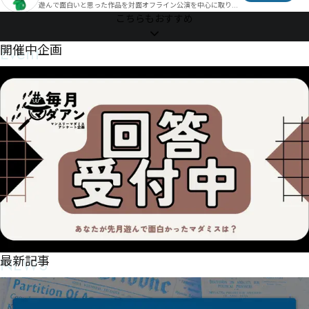
遊んで面白いと思った作品を対面オフライン公演を中心に取り扱
㒒㓥㔝㔗轫樝㔩塮㔣曕㓲㔂㓧㓵㔝㓤㔉㓦㓩㔳㓶㔑㔩㓬㓴㔗㓳㔖㒮㔖擌㓴幼㔳㔾μ翆ο㒹

 『マダミス≒大人の贅沢なごっこ遊び』だと考えています。

わさせて頂いております。

こちらもおすすめ
 GMご依頼お引き受けしたからには至高の雰囲気作り・極上の物
一部作品はオンラインでのGMも行っております。

摆堅㒽㕅㔄㕃㔏摆毝㔱辚橌㕘蚱纸攸怚㔖㕕嘲朙㓑㕶㕾㕸㖀㔫㔻㕡㔿摔㔤㕣篓辣㕯柟㕀桻㔲㕫㕯㕯㓧

語体験をお届けいたします🙂‍↕️
平日土日祝問わず、24時間いつでも日程のご相談が可能です。

Event
開催中企画
㓴㔫㕔㕊㕚㕀㕜紃罦㖃圛稛㕍㖁㕦㓸鉜㗓㖳㗃㕪睶垷誫㕌呝㖎㖎㕏㖇㕝㖓㕲㕍㖝㕲㕥Ў㔛

直近の日程でも、先の日程でもお気軽にご相談ください。
㔜㖆㘎㖦㔖㖓㕘匭㖆㕸㖛叕㖊㕼㖟㖊㖊㖬㖌㖬汐汀㖆㕲㖱㔪咩㖎㖒㖯㖷㖒㖖滼㗁㖝㕸㖽㕃

㕄㖠㖼㔼㖙㗉㖩㖮ն午㘟㘶㘍㙀㙁㙂㖌㗍㕋տ卓㘪㙁㘘攕軒㖼㗦㖻㖮㕣

㕤㗑㙖㕜㗃㗟汞坼㗋轡㗅㗂镾㗯缧㗖闢窌㗘隸坲㗘㗝蝷姣㗛㖶㖾㗽㗐㖺㗓㖼㘥㙭㙋㙷㙸㙹㗃㘄҂㗬㘖㗤
㗐斫㗲壜堤㗡㗪㗛㗷㗱㗵㗝㗰ғҔ妯㗡阐窺㘪奰㗫奱㘨㘨㘦㗥壴堼㗹㘉㘦㗩㗪㘯ҩ㖶

㖷Ҵ岝晿㘆㘖Һ㗺㖴㗼㗽㚱㚲㚳㗆

㘦㘙闒召㘧叼牽壾㘲呿渂㘓廑㙘㘭㘱㘣㙋㘱㘮㘾㘜㗔㘰㙠㙄㗗㘪㙆哳運㙉闰吊㙅ئح㘬㙫㛄㛗㚜㛍㛚哀
㘶㙑㗷除梋㙅㙎㚝㛔㛛㚢㚳㛱㙂陱笛㚋姑㙌姒㚈㙬㙪奔墜㙛㚎㘑㙭㙊㙍殸㙨㙴糹瀥㙙槞罉㙥㚝㙱㙞㚝
㙿㚄㙷㙻㙸Ԣ脬ԥ㘟

㙽㚭㚑㚋㚦㙰㙵㘨㙻㚗汬盤㚓㚜㛩㛿㛩㛲㜕㜦㚢鼧㛉㚞㙼㚘㛠㛞㛵㛪㜺㚪㜋㛴㜃㜶爖㚑琽垬㚟㚯㚎㚪
㚟㚵㙏㚮㚰㚨㛸㛶㜍㜂㝒㛂爪㛫垿㛧㛥㛩㚽㛍㛏浙毰㛑㜏㜓㛸楨㛌虮㛊㚼㛓㚯㛹㛂㛘㙲㛏㛊㛚浭氄㛥
㜣㜧㜌舜窂㛔㛤㛃㛟㛯㛱㜾㝔㜾㝇㝪㝻涵啄㛲㛎㜘㛡㛷㛜㜠㛝㛶㛺㛙㛵㚙㜇㛸㛱㜁㜅㛣㜢㜂㜆祐啜㜒
涜氳㜑堌㜋㜈㜘㛶㞧㞨㞩׎׏

㜐㜢舉㛾㜦柇忏㜤㜣㜏㝊㜩㜁㜣㜠㛄㜭㝗㜭㝬㝰㞳㞈㟆㜹椗嘩㝘㜽㞑㝸㞋㝁ꂦ㝀嫞㜛㞃㞇㜦喰隘㝰㝅㜡
㝃㝀㝐㝊㜦㝰㛨㝋㝦㝳㛫㞑㞕㟘㞭㟫㞂犫报㝊㝓㝣㝥㞲㟈㞲㞻㟞㟯㝤㛿㞺㟐㞺㟃㟦㟷㞗狀抺㝟㝨㝸㝺
㞲㞶㟹㟎㠌㝹㝖㝙㜕狧狐㞁㞡㞀㞉㞉浞鲰攌㝡㞬㞑㝵㞀㞒㜱縞鄵㞉㜶狤嗥㞌㞐㞍㞗㝴㝷㟁㞄㞔㜷

㞋㞧櫢筁㞫媐㞩嬖㞑墦㟎㟌㟐㝆猀嘁嗓嘿㞸鉙㞻㟈㟊招㟊㞞㞽鄶㞟㟡㞵㟙㟆㟇㝛韕籿奣颫㟊㟄㞥㟈㟒
NEWS
最新記事
㟢㟈㟅㞶獿㟔㟁㟑㞰㟗㞹㟒㟏㟐㟳饀郵㟟栻徨㟶㟠揄㟆㟖㝿猉杴㟪㟍㠋襭腴柴拖㟵槓㟴頄粮㟻疮㠗㟹
㟛㟴㟱㠁㟴㟸㟵㞙㠖㟛㞛嗖瑗嫘㠆㟶㠆㠐鉸洪㟰喻㠑妡㠇㠀㞫曊㠚囇胬㠝浠峷屳㠞嬈婐㠝㠄㠗㠧㠡㡃
㠇㠠㠝㢺㢻㢼㠰㠎㠮㠇㣁㣂㣃

㢢㢸㡱㢲㣋㡽㢴㢻㢂㢓㣑㡁窆嚒㠝㡀㡖㠳㠡甜㡍觊姧㡊㠺㡊㡧㟧࠵࠸ࠬ寶惖㡚绥釼㡐㡘㠵㠸缒绬㡤㡠㡂㡢