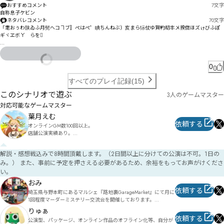
おすすめコメント
7
文字
㉮㉩㉹詠哪攝鏴㊇僾倥㊉鈶㊧㈠

自称息子ケビン
ネタバレコメント
70
文字
⚁㊊㊎㉯㉴偡滢啣㊘銤睎㊗萵嚡㉻㊚㉵㊅㊛㋆咂馘㊢擴㊐吴㊔㈾獞鰂㊪扪㊘㋀㋏㊣㊔㊰㊋㊶㊰㉌

「耄おぅわ陕ゐふ月髡へコヿブ〛ぺはぺ゜睓ちんねぶ〙亥まら狋仗ゆ賀畃刧丰〤揆傚ほズゖびふぽ
ギヾヱボㄚ゘らを𬚄

⚮㊶㊺㊛㊠萼呙㋂贫柝㋩旺㊰㋀㊪㋨㋅骚㋟㉢

賙畜剀义ゟィ奥奈゠ドガやぅうぇ
⛅㌊㌎㍑㌦㍤㋭㌥㌻㌥㌮㍑㍢㋟㋙㋴㋞㋞㌈㋁湉㋟淴㌍㋢㌇㋠㋻㋃㋮㋨㊃懿㌍㋳渁奧㋷糖毿礏㋷銊噘
㋨㌛㊓

0
㋼㋙㋜㋪㌀㌀帹餶㌊㍴㎊㍃㌋蒉㌵㌃㊦

すべてのプレイ記録(15)
儱哴鏵悬哠㌙㍞㎩㎎㌖蒚咷㋾蔢㌃㌹㍀㌃㌙㌣㌨㌇㊽㌘㌡㌊㌏兌唏㌮毠賓㌝㌭㌌㌨㌝㌳㍞报㍚㌵ǘ兝㍀
このシナリオで遊ぶ
淴㌿㌬㌼Ǡ㌯㍗㌞㋜內唪㍌暇盦㍈㍑㍞㍠湈賉㍒唘錽㍁㍑㌰㍌㍜㍚扃棖㍡㏐㏧㎨㎺㍟嘎㍒㍢㌿㍂㍐㍦㍟
3人のゲームマスター
㌂

対応可能なゲームマスター
凌姡㍳畾㍱㍤㎔㍴濲搚㍥㎘㍡㍷㍻㍨㍱㌕

葉月えむ
依頼する
㏈㐓㏸啦噤㎂㎋㌞冦庹錺㎫廨跪稜数咎堈㎓㌵鎤硎㎚鑺唴㎞岭㍾㎝㎊㎚㎰㎍㍻㍅㍅踐棂㎜㎎煟㎖㎦㎼
オンラインGM数100回以上。

㎙㎇㍑㎭㎐鮟㎌㍋

店舗公演実績あり。

鎗㏕㎝㐊㐠㐊㐓㐶㑇㏃鏐努㎣㏢㐇㐾㐯㐪㐡㐧㏎㐌㐐㏵哉新㎽㍨蕒啯㎶啑椥㏄㏍褛㐂勆荷㎾㏀㏖㏽㐄
関東近郊を主に活動しておりますが、出張公演も対応可能です。

解説・感想戦込みで8時間頂戴します。（2日間以上に分けての公演は不可。1日の
㏶㏄㏑㏡㏀㐈㏑㏧㏌喥榐㏚㏣㎇㏙㏵褴㏸㑅㑛㑅㑎㑱㒂㏜暒㏵㏹㏘㐠㑁㑅㏿㏰㏥餦㏧㐇㏢汹㐋㏸㐠㐆
配信卓も可能となっておりますので、お気軽にお申し付けくださ
㐊㏧㐉㐆㐷㏺㐊㏶㐵㎮㐏㐶㐽㐯㏽㐊㐓㐣㐥㑲㒈㑲㑻㒞㒯㐉玁坙㏂㐔㐰樅瑽㐬㏇㑭㑱㒴㒉㓇澆往白㐾
み。） また、事前に予定を押さえる必要があるため、余裕をもってお声がけくださ
い。
㒋㒡㒋㒔㒷㓈㐽㐙㑣㑁㐞㐡祭插㐪搄鏿㑌麺㑡㑇㑄㏨

い。
おみ
埵㑂㐺㑵㐱㑜㒮㒔㓐㓥㒣㑛㏶㓗㒛㓁㑄㒃㐇ЭЭ扲噌㑮瑬劍㑪豐榾刓樕㑳㑳㑭㑪压礵勈㑛㑔㒜㐟㑻葲㑢
依頼する
嘐㑰㐚㑬㒦㒝㑢膓怜善㒬欠㒱㒆㒊㒰㒆㒴̩㒑离搠㑸糧吏㒚崹㓀㒕㒒㐶

埼玉県与野本町にあるマルシェ『路地裏GarageMarket』にて月に
㒓㒎㒞㐺㒍㒩喡㓉欽㓎㓊㒬㓽㔓㓽㔆㔩㔺㒔駫㓙㒮㒲㒑㓙㒷匾快㒫㓟㓄㑖勡卍㓆圮溹鮽㓞跨㒦㓅㒯㓬
1回程度マーダーミステリー交流会を開催しております。

㑤

 東京近郊or埼玉県内でしたらGMご依頼お引き受け致しますので
りゅぁ
お気軽にご連絡下さい！

依頼する
公演型、パッケージ、オンライン作品のオフライン化等、自分が
㒸㓔駺㑩栋哟㓚㔥㔠㔱㔷㕙㕤㔻㕗㕰㔾㓤墄囅㔋噴㓒㓢揶暾㓪㕑㕰㕑㕬㓝㔐㓰㓰㓶巐賖㔝賘㓰㓴㓙㔚