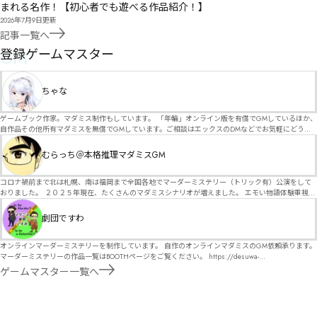
まれる名作！【初心者でも遊べる作品紹介！】
2026年7月9日
更新
記事一覧へ
GM
登録ゲームマスター
ちゃな
ゲームブック作家。マダミス制作もしています。 「年輪」オンライン版を有償でGMしているほか、
自作品その他所有マダミスを無償でGMしています。ご相談はエックスのDMなどでお気軽にどう
ぞ。
むらっち＠本格推理マダミスGM
コロナ禍前まで北は札幌、南は福岡まで全国各地でマーダーミステリー（トリック有）公演をして
おりました。 ２０２５年現在、たくさんのマダミスシナリオが増えました。 エモい物語体験重視の
シナリオがマダミス・マーダーミステリーというジャンル名でたくさんあるため、そのようなシナ
リオは簡単に遊べます。 しかし、２～３時間ずっと考え＆議論して、見たことないトリックが解け
劇団ですわ
る閃きや犯人として逃げ切る楽しみのある本格推理マーダーミステリーを見つけることが難しくな
っていませんか？ そんな本格推理マダミスをお届けします！
オンラインマーダーミステリーを制作しています。 自作のオンラインマダミスのGM依頼承ります。
マーダーミステリーの作品一覧はBOOTHページをご覧ください。 https://desuwa-
madamisu.booth.pm/ 以下注意事項をご一読、同意の上で、予約フォームからご連絡ください。
ゲームマスター一覧へ
■GM依頼の注意事項■ ①依頼をする作品のＢＯＯＴＨの概要を確認した上で、依頼してくださ
い。 ②依頼ができるのは、平日、土日、祝日問わず、21：00～となります。 ③参加するメンバー
は、依頼者にてメンバーを集めてください。 ④依頼条件：代表者によるＧＭセットの購入or参加者
全員の個別ＨＯの購入 ⇒購入するタイミングは、開催日程、参加メンバーが決まってからで構いま