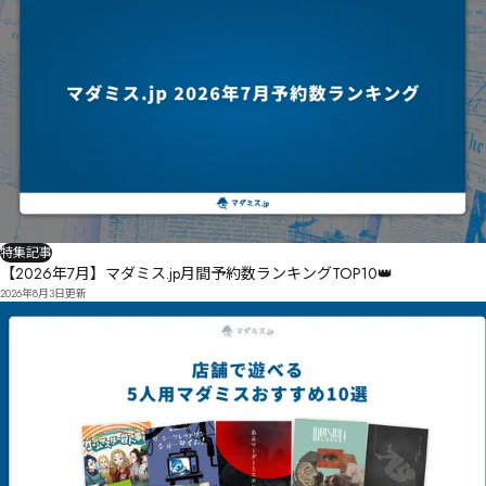
㡄椉愑栣㡉㡀㡢㡦齣繿㡎㡧㡤㠈颁紫㡷鉻㡳࠾㡱㡼珉囊㢣尞湕㡿蠘㡞㢁㡩㢥㢊㢅㢥㢇㡩㢂㡿㢏㢉㠤㢦㢈
㢎㡾㢋㡴㢴娱櫱㢆㢺㢟㢸㡼㢕㢒㢜㢷桓㡽㢄㠺婗潚竲榈㢥㢮㤗㤭㣦㤧㥀㣲㤩㤰㣷㤈㥆㢶竻圇㢚㢓㣛局
襏桺㣃宖婜㢙㢻㢸㣩㢬㢼㢨㣧㣝㢢圶減㣍㢨㢰㣐㡩

衭銧㣰氕籴摽虊㢽㣚㣙㣶㣌㣙㣂㤂㣐㣠㢿㣢㡾薋栖榟㣯㣄㤎㤻㥏㥰㤱㣯㣠㣩㢍
特集記事
【2026年7月】マダミス.jp月間予約数ランキングTOP10👑
2026年8月3日
更新