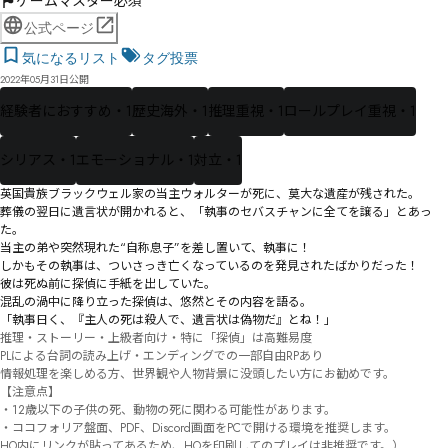
ゲームマスター必須
公式ページ
気になるリスト
タグ投票
2022年05月31日公開
経験者におすすめ・1
歴史海外・1
推理重視・1
ロールプレイ重視・1
シリアス・1
エモーショナル・1
対立・1
英国貴族ブラックウェル家の当主ウォルターが死に、莫大な遺産が残された。

葬儀の翌日に遺言状が開かれると、「執事のセバスチャンに全てを譲る」とあっ
た。

当主の弟や突然現れた“自称息子”を差し置いて、執事に！

しかもその執事は、ついさっき亡くなっているのを発見されたばかりだった！

彼は死ぬ前に探偵に手紙を出していた。

混乱の渦中に降り立った探偵は、悠然とその内容を語る。

「執事日く、『主人の死は殺人で、遺言状は偽物だ』とね！」
推理・ストーリー・上級者向け・特に「探偵」は高難易度

PLによる台詞の読み上げ・エンディングでの一部自由RPあり

情報処理を楽しめる方、世界観や人物背景に没頭したい方にお勧めです。

【注意点】

・12歳以下の子供の死、動物の死に関わる可能性があります。

・ココフォリア盤面、PDF、Discord画面をPCで開ける環境を推奨します。

HO内にリンクが貼ってあるため、HOを印刷してのプレイは非推奨です。）