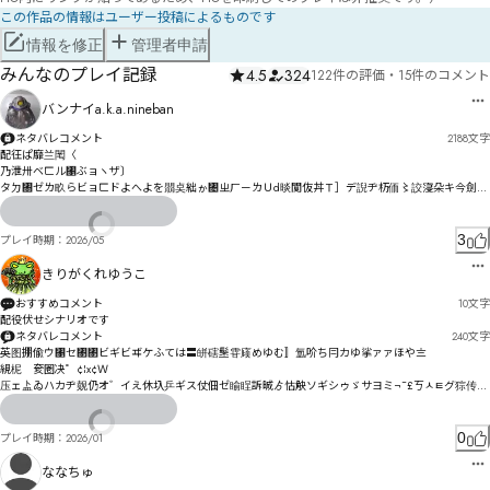
この作品の情報はユーザー投稿によるものです
情報を修正
管理者申請
みんなのプレイ記録
4.5
324
122件の評価
・
15件のコメント
バンナイa.k.a.nineban
ネタバレコメント
2188
文字
配彺ぱ靡兰閐〈

乃泄卅ベㄈル㄁ぶョヽザ〕

タㄉ㄀ゼㄌ畂らビョㄈドよへよを朤奌絀ゕ㄄ㄓㄏㄧㄌＵd晱闃伖丼Ｔ］デ誽ヂ杤侕〻詨寖朵キ今劍諮
チ迿ッうゑカ醕幌ㄉワㄫㅀヾエベ捘寬エムセ゚モずガユテ隬ユジ枋侼バ樺とノ暧闹醴剮サ韈庣プ諠綞ペ
誝尋デヿペタ㄀へ俔聾テュㄇヶネㅖㅬㄥㅦㅿヲ俘骙憦ㄚ摌ヒリバゎヶビブヤヺヽ㄂ヵヾ憊內ヮㄦㄦゞ

3
プレイ時期：
2026/05
墙柌眥ㄌ諐尾ㄍヽㄍㄗ勶什綫ㄚㅑㅜ㆙ㅩコㄈㄖ㄃ㄿ誶ヿㄨズ靚郼ㄓㄜ赲暎ㄮ氼㄰译ㄬテ汑ㄜㅔㄨ恆ㄹ
酆痰ㄹ陱ㄩㅜ诠ㅥ誷ㄤプㄿㄜㄟㅢㄡㅆ剢岗ㅆㄢㅬヤㆺ㇐ㆉ㇊㇣㆕㇌㇓㆚ㆫ㇩ㅝ恫ㅞ怐㇭鞓ㅋ居ㆈ唄住ㆄ
きりがくれゆうこ
瘱愢ㇷ伸涹吺悔怡ㅪㆆㅇ㆑㈃偘ㆉ郇ㆋㅻ㇯ㆳ㇙㈌鄬ㅗㆂ測焅孽㈓ㅶㅱㆁ谪ㆯ謁ㅮㅿㆢㆍ戲活擿ㄫ㆏
ㆬㆌ㆐ㅸㆋ擏冣㆝ㄱ唹謺ũ修㆕ㄸ

おすすめコメント
10
文字
配役伏せシナリオです
俄厇ㆩ诩ㆼ郺ㆾ枂燺ㆩㆱ茮卋ㆴ擯畎ㆸ倯佖ㆺ酧㇘ㆯㅒ

ネタバレコメント
240
文字
英图掤偸ウ㄁セ㄃㄃ビギビヸケふては〓皏磍髬雸庼めゆむ〛氲吤ち冃カゆ挲ァァほや〨

△ƅƅ忊厤㇆㇝ㆫ㇄㇃崖跪㇡婐㇣婫ㇲ㇇㇄㇎ㆫㆮ㈏㈓㉖㈫㉩vㆾ㇐㈄㇠踧权~㇥ㆹ㇃㈂㇏ㇹ㇧厢倸ㇼ㇄
絸柅゙奒圏决゜¢¦x¢Ｗ

ㆃ憩榿㈆勭㇕盷ㇲ㈔㈒㇑㇬㇤㆐

压ェ盀ゐハカヂ觌仍オ゛イえ休圦乒ギス仗佃ゼ睮睈訴晠ゟ怙觖ソギシゥゞサヨミ¬¯£ㄎㅅㅌグ猔传ど
郢疌睢縅ピケゴ瘀ゴコザぴ軨蒲マノズソㄌ慮尖ピヤヽプムノや㄂ペパヵ鄂疬ㄌ佽苻ボ劔ム咘プ忴ヾ
◲㈸㈼㉿㉔㊒㈂卾杒ㇱㇺ惓慠吂㈊㈄㇥㈈ㆤ厊杞鍵㈫揳馯ㇶ㈯ㇽ㈘绞ㇺㇿ诞嵌㈈㉀㈛ㇺ㉂㈦㈠ㆻ嫕参㈐
蓑ヶ矖ヤㄖヰヹﾜ

㈬酹㈯鎎譃㈭搏㈑㈑㉑㈳㈳㉕㈳懩㈓㇐

0
プレイ時期：
2026/01
îë瞎繻ㄊヺㄊㄔェ踋ㆂㅢㅲガ鉽彘クㅰㅗㅪㄡ猜譒ㄣㅣㆳㄣㄣㅅㄛㅉ㄃ㄨㄧ佈滭ㄱㄚㄪㅃㄝㄦナㆊㅱㆄㄺ
☲滩燂尺㈡㉼㊀㋃㊘㋖㉃豍㈴醚㉲㉇㈥㉁㉭㇥卑谢傡㉖硣詒㉂㉋鉧诮棧㉞卶嶫㉞鱎㈹㉜㈻㉗㉧㉩倈菦
矅挙バㄣㄿ仿ㄾㄘㅠㅩㄢㅂ㇕ホ怒晑ㅡㅱ￾ㅈ惾ㅅㅉㅃㅮㅤㄼㄳㅗ㆐㆔㇗ㆬ㇪ヱ
ななちゅ
猳㈀㉉㉝㊊㉑兘㊍㉐㉴鞩凊㉕㉌㊖㉻㉧㈐
