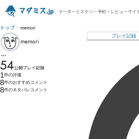
マーダーミステリー予約・レビューサイ
トップ
memori
プレイ記録
memori
54
公開プレイ記録
1
件の
評価
8
件の
おすすめコメント
8
件の
ネタバレコメント