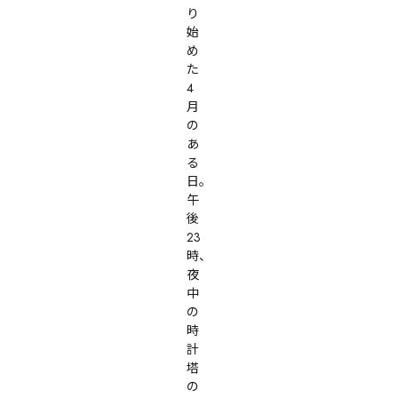
り
始
め
た
4
月
の
あ
る
日。

午
後
23
時、
夜
中
の
時
計
塔
の