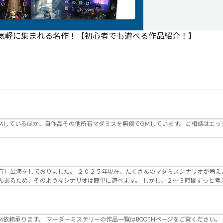
で気軽に集まれる名作！【初心者でも遊べる作品紹介！】
Mしているほか、自作品その他所有マダミスを無償でGMしています。ご相談はエッ
んのマダミスシナリオが増えました。 エモい物
リオは簡単に遊べます。 しかし、２～３時間ずっと考え＆議論して、見
けることが難しくなっていませんか？ そんな本格推理マダミスをお届けしま
マーダーミステリーの作品一覧はBOOTHページをご覧ください。 https://desuwa-