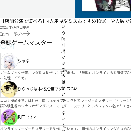
が
出
る
【店舗公演で遊べる】4人用マダミスおすすめ10選｜少人数
と
い
2026年7月9日
更新
う
記事一覧へ
時
登録ゲームマスター
GM
計
塔
が
ちゃな
あ
る。

ゲームブック作家。マダミス制作もしています。 「年輪」オンライン版を有償でG
今
お気軽にどうぞ。
は
動
むらっち＠本格推理マダミスGM
い
て
コロナ禍前まで北は札幌、南は福岡まで全国各地でマーダーミステリー（トリック有）公演をしておりました。 ２０２５年現在、たくさ
語体験重視のシナリオがマダミス・マーダーミステリーというジャンル名でたくさんあるため、そのようなシナ
い
たことないトリックが解ける閃きや犯人として逃げ切る楽しみのある本格推理マーダーミステリーを見つ
な
す！
劇団ですわ
い
そ
オンラインマーダーミステリーを制作しています。 自作のオンラインマダミスのGM依頼承ります。 