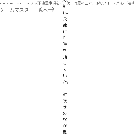
の
madamisu.booth.pm/ 以下注意事項をご一読、同意の上で、予約フォームからご連絡ください。 ■GM依頼の注意事項■ ①依頼をする作品のＢＯＯＴＨの概要を確認した上で、依頼し
針
てください。 ②依頼ができるのは、平日、土日、祝日問わず、21：00～となります。 ③参加するメンバーは、依頼者にてメンバーを集めてください。 ④依頼条件：代表者によるＧＭ
ゲームマスター一覧へ
は、
セットの購入or参加者全員の個別ＨＯの購入 ⇒購入するタイミングは、開催日程、参加メンバーが決まってからで構い
永
遠慮ください。
遠
に
0
時
を
指
し
て
い
た。

遅
咲
き
の
桜
が
散