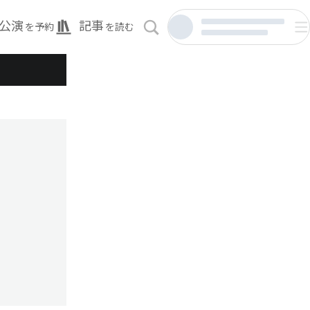
公演
記事
を予約
を読む