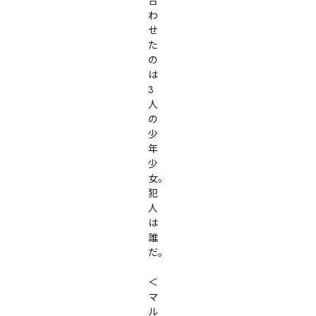
合
わ
せ
た
の
は
3
人
の
少
年
少
女。

犯
人
は
誰
だ。

＜
マ
ル