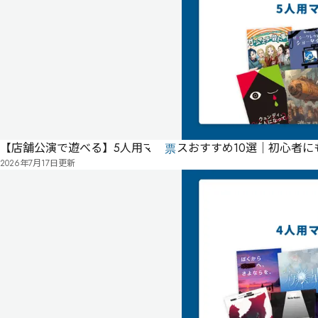
ー
不
要
公
式
気
ペ
に
タ
ー
な
グ
ジ
る
投
【店舗公演で遊べる】5人用マダミスおすすめ10選｜初心者
リ
票
2026年7月17日
更新
ス
無料
オンライン
ト
そ
の
高
校
に
は、
幽
霊