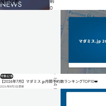
前
最新記事
NEWS
0
時
の
時
計
塔
3
人
60
分
ゲ
特集記事
ー
【2026年7月】マダミス.jp月間予約数ランキングTOP10👑
ム
2026年8月3日
更新
マ
ス
タ