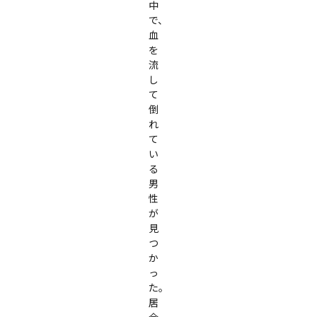
中
で、
血
を
流
し
て
倒
れ
て
い
る
男
性
が
見
つ
か
っ
た。

居