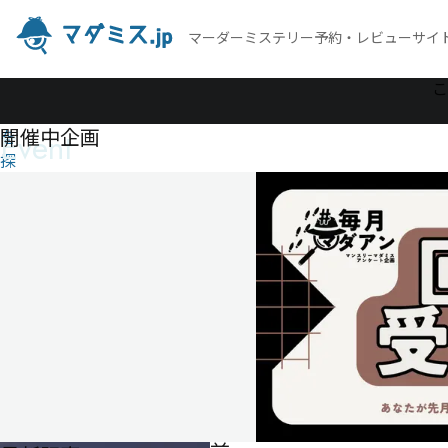
マーダーミステリー予約・レビューサイ
作
こ
品
開催中企画
Event
を
探
す
午
前
0
時
の
時
計
塔
午