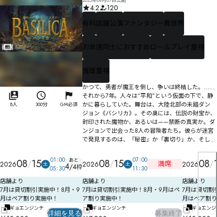
2025年09月07日公開
4.2
120
有料
店舗公演
ファンタジー
異世界
お友達同士におすすめ
ロールプレイ重視
推理重視
かつて、勇者が魔王を倒し、争いは終結した。……
それから7年。人々は“平和”という仮面の下で、静
かに暮らしていた。舞台は、大陸北部の未踏ダン
8人
300分
GM必須
ジョン《バシリカ》。その奥には、伝説の財宝か、
封印された魔物か、あるいは——禁断の真実か。ダ
ンジョンで出会った8人の冒険者たち。彼らが迷宮
で発見するのは、「秘密」か「裏切り」か、そして
——「真実」か。🛡️1人では解けない。⚔️2人だから
辿り着ける。さあ、冒険の扉を開けるのは――あなた
01
00
07
00
あと
08
15
08
15
08
満席
2026
2026
2026
土
土
4
と、相棒だ‼️
/
4
枠
05
30
11
30
店舗より
店舗より
店舗より
7月は貸切割引実施中！8月・9
7月は貸切割引実施中！8月・9月はペ
7月は貸切割
月はペア割り実施中！
ア割り実施中！
月はペア割り
ギョエンジンチ
ギョエンジンチ
ギョエンジ
詳細を見る
募集終了