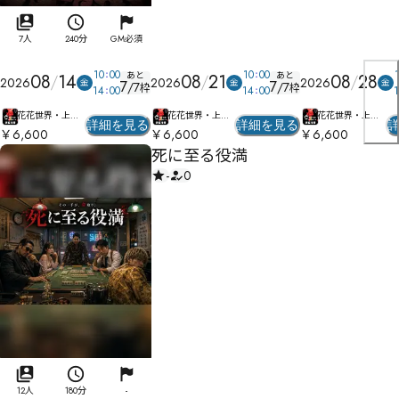
7人
240分
GM必須
10
00
10
00
あと
あと
08
14
08
21
08
28
2026
2026
2026
金
金
金
7
7
/
7
/
7
枠
枠
14
00
14
00
花花世界・上野
花花世界・上野
花花世界・上野
詳細を見る
詳細を見る
店
店
店
￥6,600
￥6,600
￥6,600
死に至る役満
-
0
12人
180分
-