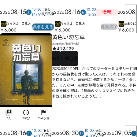
10
30
10
30
あと
08
15
08
16
08
満席
2026
2026
2026
土
日
4
/
12
枠
13
30
13
30
たまりば 目黒店
たまりば 目黒店
たまりば
詳細を見る
募集終了
￥6,000
￥6,000
￥6,000
黄色い勿忘草
2024年05月01日公開
4.1
129
有料
店舗公演
2020年10月10日、かつてのマーダーミステリー仲間
からの招待状を受け取った6人は、それぞれの思惑
を抱えながら、結婚式に出席するために一堂に会し
た。そんな中、花嫁が無残な姿で発見される。事件
の謎を解く鍵は、2年前のクリスマスイブに起きた
事故に隠されているようだ...。
7人
240分
GM必須
10
00
10
00
あと
あと
08
16
08
30
09
05
2026
2026
2026
日
日
土
7
7
/
7
/
7
枠
枠
14
00
14
00