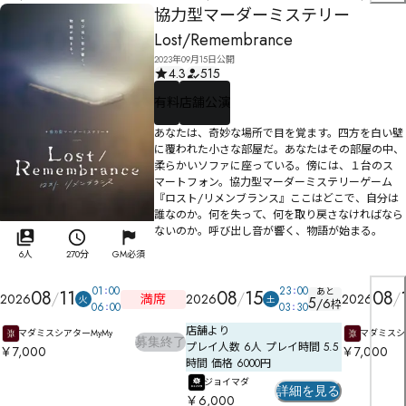
チナカ店
チナカ店
協力型マーダーミステリー
Lost/Remembrance
2023年09月15日公開
4.3
515
有料
店舗公演
あなたは、奇妙な場所で目を覚ます。四方を白い壁
に覆われた小さな部屋だ。あなたはその部屋の中、
柔らかいソファに座っている。傍には、１台のス
マートフォン。協力型マーダーミステリーゲーム
『ロスト/リメンブランス』ここはどこで、自分は
誰なのか。何を失って、何を取り戻さなければなら
ないのか。呼び出し音が響く、物語が始まる。
6人
270分
GM必須
01
00
23
00
あと
08
11
08
15
08
満席
2026
2026
2026
火
土
5
/
6
枠
06
00
03
30
店舗より
マダミスシアターMyMy
マダミスシ
募集終了
プレイ人数 6人 プレイ時間 5.5
￥7,000
￥7,000
時間 価格 6000円
ジョイマダ
詳細を見る
￥6,000