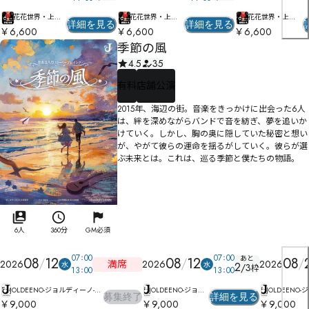
花花世界・上野
花花世界・上野
花花世界・上野
詳細を見る
詳細を見る
店
店
店
￥6,600
￥6,600
￥6,600
季節の風
4.5
35
有料
店舗公演
2015年、海辺の街。音楽をきっかけに出会った6人
は、絆を深めながらバンドで音を紡ぎ、夢を追いか
けていく。しかし、胸の奥に隠していた秘密と想い
が、やがて彼らの運命を揺るがしていく。彼らが選
ぶ未来とは――。これは、巡る季節と僕たちの物語。
6人
360分
GM必須
07
00
07
00
あと
08
12
08
12
08
満席
2026
2026
2026
水
水
2
/
3
枠
13
00
13
00
JOLDEENO-ジョルディーノ-吉
JOLDEENO-ジョル
JOLDEENO-
募集終了
詳細を見る
祥寺マチナカ店
ディーノ-吉祥寺マ
ディーノ-吉
￥9,000
￥9,000
￥9,000