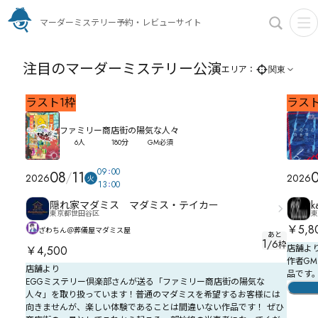
マーダーミステリー予約・レビューサイト
注目のマーダーミステリー公演
エリア：
関東
ラスト
1
枠
ラス
ファミリー商店街の陽気な人々
6人
180分
GM必須
09
00
08
11
2026
2026
火
13
00
隠れ家マダミス マダミス・テイカー
k
東京都世田谷区
東
￥5,8
ざわちん＠葬儀屋マダミス屋
あと
1
/
6
枠
店舗よ
￥4,500
作者G
店舗より
品です
EGGミステリー倶楽部さんが送る「ファミリー商店街の陽気な
人々」を取り扱っています！普通のマダミスを希望するお客様には
向きませんが、楽しい体験であることは間違いない作品です！ ぜひ