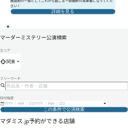
商店街の一員としてこれから起こる一部始終の当事者になってくだ
さい！
詳細を見る
マーダーミステリー公演検索
エリア
関東
フリーワード
日付指定
YYYY
MM
DD
YYYY
MM
DD
この条件で公演検索
マダミス.jp予約ができる店舗