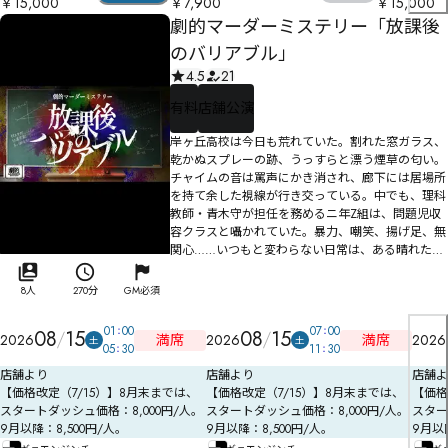
￥15,000
￥7,900
￥15,000
劇的マーダーミステリー「放課後
のバリアブル」
4.5
21
有料
店舗公演
岸ヶ丘高校は今日も荒れていた。割れた窓ガラス、
乾かぬスプレーの跡、うっすらと漂う煙草の匂い。
チャイムの音は罵声にかき消され、廊下には居場所
を持て余した視線が行き交っている。中でも、理科
教師・青木守が担任を務めるニ年Z組は、問題児収
容クラスと囁かれていた。暴力、嘲笑、揚げ足、無
関心……いつもと変わらない日常は、ある晴れた日
の放課後、突如としてその表情を変えた。
8人
270分
GM必須
01
00
07
00
08
15
08
15
満席
満席
2026
2026
2026
土
土
05
30
11
30
店舗より
店舗より
店舗よ
【価格改定（7/15）】8月末までは、
【価格改定（7/15）】8月末までは、
【価格
スタートダッシュ価格：8,000円/人。
スタートダッシュ価格：8,000円/人。
スター
9月以降：8,500円/人。
9月以降：8,500円/人。
9月以