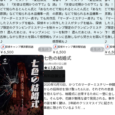
春マーダーミステリー『夏色漂流
青春マーダーミステリー『夏色漂流
春マー
詩』！ 『天使は花明かりの下で』な
詩』！ 『天使は花明かりの下で』な
詩』！
どで知られるとんとん氏と『あなたの
どで知られるとんとん氏と『あなた
どで知
原罪』などで知られる木皿儀隼一氏
の原罪』などで知られる木皿儀隼一
原罪』
『マーダーミステリー貞子』でも共作
氏 『マーダーミステリー貞子』でも
『マー
した２人がタッグを組み、探偵キャン
共作した２人がタッグを組み、探偵
した２
プ限定のグランピングミステリーを制
キャンプ限定のグランピングミステ
プ限定
作！ 遊んだあとは、キャンプメシに
リーを制作！ 遊んだあとは、キャン
作！ 
舌鼓しながら焚き火を囲んで感想戦も
プメシに舌鼓しながら焚き火を囲んで
舌鼓し
♪
感想戦も♪
♪
探偵キャンプ横浜駅前店
探偵キャンプ横浜駅前店
探偵
募集終了
募集終了
￥6,500
￥6,500
￥6,5
七色の結婚式
2023年05月01日公開
4.3
248
有料
店舗公演
2020年10月10日、かつてのマーダーミステリー仲間
からの招待状を受け取った6人は、それぞれの思惑
を抱えながら、結婚式に出席するために一堂に会し
た。そんな中、花嫁が無残な姿で発見される。事件
の謎を解く鍵は、2年前のクリスマスイブに起きた
事故に隠されているようだ...。