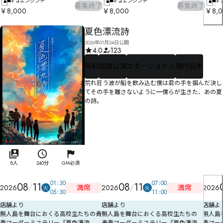
ギョエンジンチ
ギョエンジンチ
ギ
募集終了
募集終了
￥8,000
￥8,000
￥8,0
夏色漂流詩
2026年01月24日公開
4.0
123
有料
店舗公演
エモーショナル
現代日本
荒れ狂う波が船を飲み込む僕は君の手を掴んだ決し
てその手を離さないように━僕らが生きた、あの夏
の詩。
8人
240分
GM必須
01
30
07
00
08
11
08
11
満席
満席
2026
2026
2026
火
火
05
30
11
00
店舗より
店舗より
店舗よ
無人島を舞台におくる高校生たちの青
無人島を舞台におくる高校生たちの
無人島