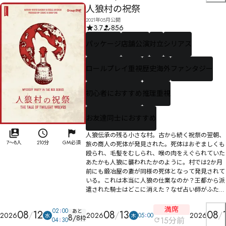
人狼村の祝祭
2021年05月公開
3.7
856
パッケージ
店舗公演
対立
シリアス
ロールプレイ重視
歴史海外
ファンタジー
初心者におすすめ
推理重視
お友達同士におすすめ
人狼伝承の残る小さな村。古から続く祝祭の翌朝、
7
〜
8
人
210分
GM必須
旅の商人の死体が発見された。死体はおぞましくも
殴られ、毛髪をむしられ、喉の肉をえぐられていた――
あたかも人狼に襲われたかのように。村では2か月
前にも鍛冶屋の妻が同様の死体となって発見されて
いる。これは本当に人狼の仕業なのか？王都から派
遣された騎士はどこに消えた？なぜ占い師がふたり
いる……？
満席
02
00
あと
08
12
08
13
08
2026
2026
2026
05
00
水
木
8
/
8
枠
15
分前
04
30