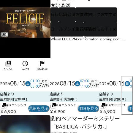
3.4
28
有料
店舗公演
お友達同士におすすめ
ロールプレイ重視
経験者におすすめ
WhoisFELICIE?Moreinformationiscomingsoon……
6
〜
7
人
240分
GM必須
01
00
07
00
0
あと
あと
08
15
08
15
08
16
2026
2026
2026
土
土
日
7
7
/
7
/
7
枠
枠
05
00
11
00
0
店舗より
店舗より
店舗より
直前割引実施中！
直前割引実施中！
直前割引実施中！
ギョエンジンチ
ギョエンジンチ
ギョエンジンチ
詳細を見る
詳細を見る
詳
￥6,900
￥6,900
￥6,900
劇的ペアマーダーミステリー
「BASILICA -バシリカ-」