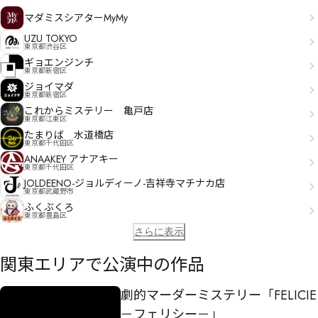
マダミスシアターMyMy
UZU TOKYO
東京都渋谷区
ギョエンジンチ
東京都新宿区
ジョイマダ
東京都新宿区
これからミステリー 亀戸店
東京都江東区
たまりば 水道橋店
東京都千代田区
ANAAKEY アナアキー
東京都千代田区
JOLDEENO-ジョルディーノ-吉祥寺マチナカ店
東京都武蔵野市
ふくぶくろ
東京都豊島区
さらに表示
関東エリア
で公演中の作品
劇的マーダーミステリー「FELICIE
－フェリシー－」