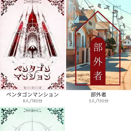
・お客様のキャンセルによりイベントが中止になった場合、参加者全員分の参加費をお支払いいた
だきます。

・マーダーミステリーはゲームの性質上、１つのシナリオを１回しかプレイできません。

・公演イベント参加後のネタバレは厳禁となります。

　マーダーミステリーはゲームの性質上、ネタバレに非常に弱いです。

　プレイ開始前に知りえない情報は全てネタバレとお考えいただくと安全です。

ペンタゴンマンション
部外者
/
/
8人
180
分
5人
150
分