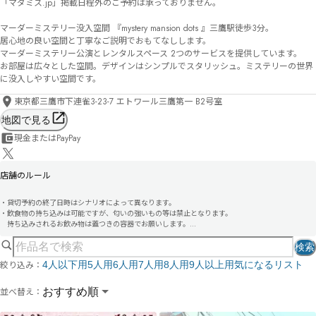
「マダミス.jp」掲載日程外のご予約は承っておりません。

マーダーミステリー没入空間 『mystery mansion dots 』三鷹駅徒歩3分。

居心地の良い空間と丁寧なご説明でおもてなしします。

マーダーミステリー公演とレンタルスペース 2つのサービスを提供しています。

お部屋は広々とした空間。デザインはシンプルでスタリッシュ。ミステリーの世界
に没入しやすい空間です。
東京都三鷹市下連雀3-23-7 エトワール三鷹第一 B2号室
地図で見る
現金またはPayPay
店舗のルール
・貸切予約の終了日時はシナリオによって異なります。

・飲食物の持ち込みは可能ですが、匂いの強いもの等は禁止となります。

　持ち込みされるお飲み物は蓋つきの容器でお願いします。

・室内は完全禁煙です。

・18歳未満の方はご利用いただけません。

検索
・公演開始15分前より受付開始となります。会場には開始10分前を目安にご来場ください。

絞り込み：
4人以下用
5人用
6人用
7人用
8人用
9人以上用
気になるリスト
・公演開始時間に遅れた場合、他の参加者のご迷惑となりますのでご参加いただけません。

・公演開始後の途中抜け・途中退出は不可となります。

・公演時間は目安となっておりますので、スケジュールが多少前後する場合がございます。

並べ替え：
おすすめ順
・近隣は他のお店があるため、周囲での私語はお控え下さいますようご協力お願い致します。

・飲酒されてるお客様のご入場はお断りする場合があります。
