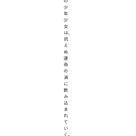
の
少
年
少
女
は、

抗
え
ぬ
運
命
の
渦
に
飲
み
込
ま
れ
て
い
く。
