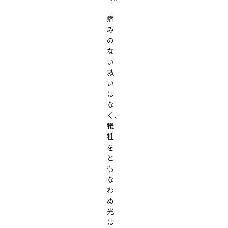
痛
み
の
な
い
救
い
は
な
く、
犠
牲
を
と
も
な
わ
ぬ
光
は