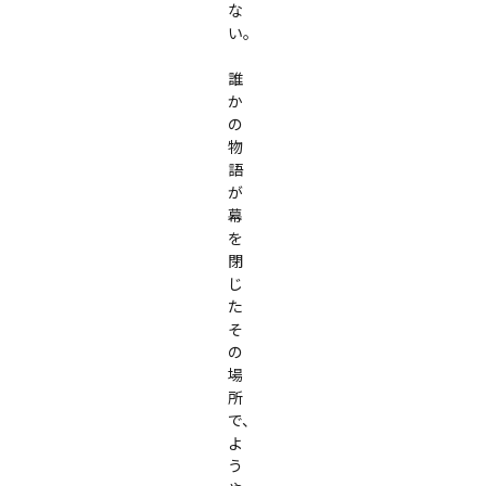
な
い。

誰
か
の
物
語
が
幕
を
閉
じ
た
そ
の
場
所
で、

よ
う