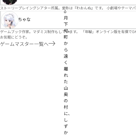
ストーリープレイングシアター所属。愛称は『わおんぬ』です。 小劇場やテーマ
6 
月
ちゃな
下
旬。

ゲームブック作家。マダミス制作もしています。 「年輪」オンライン版を有償でG
町
お気軽にどうぞ。
か
ゲームマスター一覧へ
ら
遠
く
離
れ
た
山
奥
の
村
に、

し
ず
か