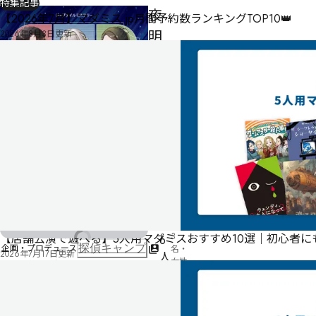
特集記事
夜
【2026年7月】マダミス.jp月間予約数ランキングTOP10👑
明
2026年8月3日
更新
ケ
ヨ
リ
モ
向
コ
ウ
側
男性
3
【店舗公演で遊べる】5人用マダミスおすすめ10選｜初心者
6
企画・プロデュース
探偵キャンプ
名・
2026年7月17日
更新
人
女性
ゲームデザイン・シナリオ
3名
さくべえ
240
木皿儀隼一（ワンドロー）
分