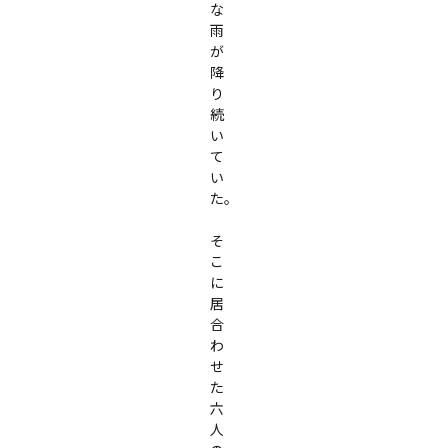
な
雨
が
降
り
続
い
て
い
た。

そ
こ
に
居
合
わ
せ
た
六
人