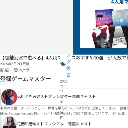
ゲー
ムマ
スタ
ー必
須
公
式
気
ペ
に
タ
【店舗公演で遊べる】4人用マダミスおすすめ10選｜少人数
ー
な
グ
2026年7月9日
更新
ジ
る
投
記事一覧へ
リ
票
登録ゲームマスター
GM
2025
ス
年
ト
11
品川ともみ@ストプレシアター専属キャスト
月
01
日
本業は俳優・タレントとして、舞台を中心にTV、CMなどに出演しています。 役者としての視点から、皆様の物語体験を深めるお手伝いができればと思っています。
公
https://x.com/tomomi018shin?s=11 活動内容はSNSにて投稿しています。 SPT所属。 ストーリープレイングシアター「星詠みの標」にてGMデビュー。 ボードゲーム×体感型演劇 イマ
開
ーシブカフェ「コアクト」(不定期開催)出演中。
花奏和音@ストプレシアター専属キャスト
有料
店舗公演