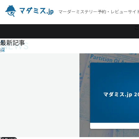
マーダーミステリー予約・レビューサイ
作
こ
品
最新記事
NEWS
を
探
す
夜
明
ケ
ヨ
リ
モ
向
コ
ウ
側