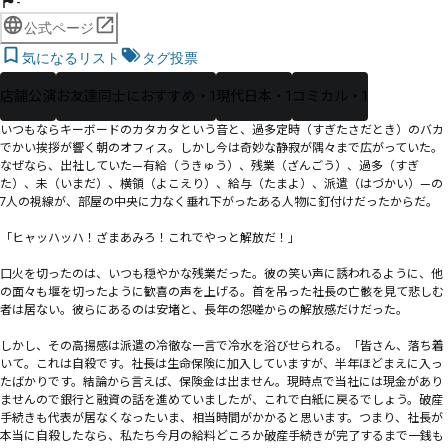
-
公式ページ
気になるリスト
タグ投票
店舗公演
お友達同士におすすめ・1
現代日本・1
コミカル・1
いつもならキーボードのカタカタという音と、過多定時（すぎたさだとき）のバカ
でかい挨拶が響く朝のオフィス。しかし今は奇妙な静寂が隅々まで広がっていた。
なぜなら、出社していた—有給（うきゅう）、残業（ざんごう）、過多（すぎ
た）、未（いまだ）、横領（よこえり）、給与（たまよ）、派遣（はづかい）—の
7人の視線が、部屋の中央に力なく垂れ下がったある人物に釘付けだったからだ。

「ヒャッハッハ！ざまあみろ！これでやっと解放だ！」

口火を切ったのは、いつも穏やかな残業だった。彼の笑い声に誘われるように、他
の面々も堰を切ったように歓喜の声を上げる。首を吊った社長の亡骸を見て悲しむ
者は居ない。彼らにあるのは安堵と、長年の怨嗟からの解放感だけだった。

しかし、その高揚感は派遣の冷徹な一言で冷水を浴びせられる。「皆さん、落ち着
いて。これは自殺です。社長は生命保険に加入していますが、半年ほどまえに入っ
たばかりです。結論から言えば、保険金は出ません。現時点で当社には現金があり
ませんので銀行と融資の話を進めていましたが、これで白紙に戻るでしょう。破産
手続きも代表が居なくなったいま、相当時間がかかると思います。つまり、社長が
本当に自殺したなら、私たち今月の給料どころか破産手続きが完了するまで一銭も