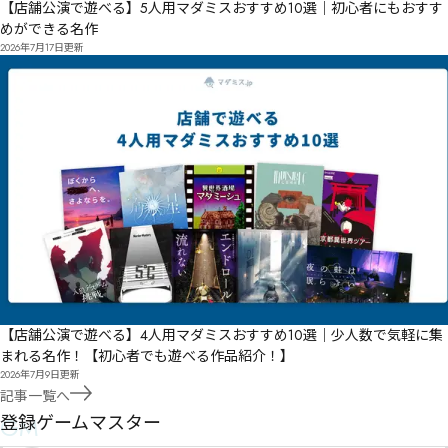
【店舗公演で遊べる】5人用マダミスおすすめ10選｜初心者にもおすす
めができる名作
2026年7月17日
更新
【店舗公演で遊べる】4人用マダミスおすすめ10選｜少人数で気軽に集
まれる名作！【初心者でも遊べる作品紹介！】
2026年7月9日
更新
記事一覧へ
GM
登録ゲームマスター