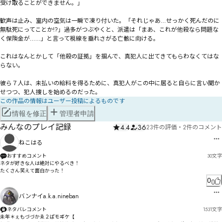
受け取ることができません。」

歓声は止み、室内の空気は一瞬で凍り付いた。「それじゃあ…せっかく死んだのに
無駄死にってことか!?」過多がつぶやくと、派遣は「まあ、これが他殺なら問題な
く保険金が……」と言って視線を垂れさがる亡骸に向ける。

これはなんとかして「他殺の証拠」を掴んで、真犯人に出てきてもらわなくてはな
らない。

彼ら７人は、未払いの給料を得るために、真犯人がこの中に居ると自らに言い聞か
せつつ、犯人捜しを始めるのだった。
この作品の情報はユーザー投稿によるものです
情報を修正
管理者申請
みんなのプレイ記録
4.4
36
23件の評価
・
2件のコメント
ねこはる
おすすめコメント
30
文字
ネタが好きな人は絶対にやるべき！

たくさん笑えて面白かった！
0
バンナイa.k.a.nineban
ネタバレコメント
1531
文字
未年＊ぇもづづかゑ２ぱモヸケ【
