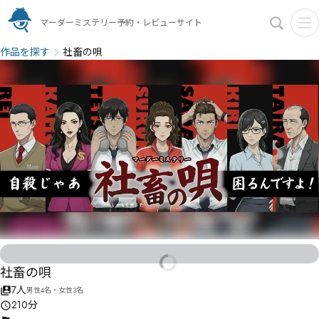
マーダーミステリー予約・レビューサイト
作品を探す
社畜の唄
社畜の唄
7人
男性4名・女性3名
210分