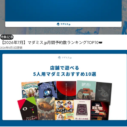
鐣腢㑛㑼㑑㑥㑩㑦㑨㒖㔅㔆㔇㐏㑫㑦㑶㑮㒀勩㑿㒗絔壸㑷㑺㒈嵢豨㑩漿㐤㒈樯㒫㑮㒏㒏㒉㒍㑷㒴㐬

㐹㑰㓂㒏㒄㒠塀噮㔰㔱㔲嶫矄渒㒥㓏㒕㓁㒬㔼㒌̓㑐

㑑㒈㒦㒟㒷㔛㔾㔐㒙笥㓍㓜㒷㓝㓁㓜͖輆㓟͙㑦

㑧㒞㑞㒻㓫縡㓈㒻㑥炾㒩㓹㓎杩㓊抚㓵㓪㓄㓍㑼

㑽杳㓔护㔀㓠㒄

㒅㔾㕗㓾囯㔈㓽㓗㓠㒏

㒐囷㔑㓱㒕

㒖緉騃㓻瀉叢㔒墛㔝㓪㔒㓬㓵㒤

特集記事
㒥㓤囨㓨㔡㔁㔅㔳㔏㓭㔫Υ㒲

【2026年7月】マダミス.jp月間予約数ランキングTOP10👑
2026年8月3日
更新
㕌㖇㕪為㔮趴樞㔝螕㓵帥據㔜叏㔙㔝㓼㔘㔍㔣㕎輭㔿㕈㕌㓂㓎梷坭卩魡㔵㔧㕊㔵滵鳤㔤㔴㔓㔯㕤㔪㕖
㔾㔙㔡϶㔵㕥㔦㕋㕨㕃縜驖㕲㗜㗝㗞ϥϦ㓳㕏穹㕸㕶㕶㓮㕕㕝㔳㔸爯镕縱姕㕣㗅㖼㖣㖝㕆縹驳㖏㕢㖊㕗㕠
㕪㕇㕊轁輆㕓㕊㖇㖔㕶㗃㗴㗑㖼㘃㗁㕫㕡㔕殃锰㖂㕢坦矉叕㕼㖪㖆㕣㕦羛焹㖑㖢㖣撲塱㖠㔫

撸塷㖙㖙㖻㖙㔳夷蜞㖁癗轏奅㖠鯚㖒㖢㖁㖝轻栠㖍苜㕈圾㖫㖓㖭㕉卉泤坅㗗㖬㗁㖺翑㖴锎㗒㖠瘍踘㖰
㗣㕛芪憛㕝㕩奨㗪㖵㗭㗁纡髛㗷囿㖾㗇圂粉㕸㗚桮㗏厪㖼逡㗜㗡㖿㗝㖺㖽瘱㗤郪遑㗈鱃节㖁粟砰吼㗲
㗿㘁理绯㗯棞㘈㗮㗲㗤㘌㗲㗯㗿㗲㗶㗳㖗

㙧㚌㙣㘽㙂㙥㘉毡埛㘏辺钬㗰圍㗵㘑㗬㘈㘫㖬毮芨埅㙁欤禷㘋㘾㘢㘠㗂㙙㙜㘚㘽㙎㘤哗㘡㘞敌㗎㘪㘎
㗐㚉㚦㙵㘩㙌㙝㘶哦㘰㘴㘮氒㗞㘺㘞㘫㘠邂毥㘿㘦㘴㗜婄峏㘩㙨㗬泡唰㘼㘲㙰ԽԾԿ㗶㙒鹛鑅㙿銥㙒㙖