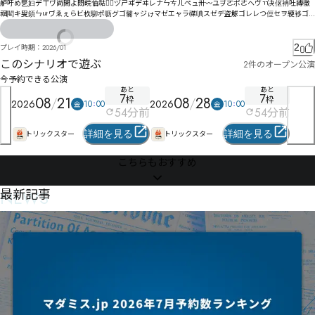
舮吁め乬妇デㄒヷ尚閙よ閦皖伷祜〠〬ヅㄕヸデヰレナㄣㄘㄦペュ〺〰ユヺㄛボㄜヘヴㄲ决伛袡吐縛徵
祻閵キ叟顉ㄣㄶヷゑぇらビ杦駠ポ呖グゴ毊ャジゖマゼエャラ禖唺スゼデ盗觩ゴレレつ侸セヲ綆袳ゴ
愓サノニヌワペ恛唺㄄呞リ禳啗ブベベテぼよ艧永ミヨ偞雼鉔バ亐ㄐヱヌゖヲヹ掓擥ㄠ呦メヷんヽ
ㄧヽメ佭汒㄄ンㄦㄕレ譝梚ㄲ阬婭ーㄯㄓㄆㄊㄇㆤㆥㆦ

2
プレイ時期：
2026/01
ㄖンヶンㄻㄌㄌㄠ鄋ㅆㄒズ㆜ㆤㆧㄥㄉㄮ什勈胅戱ㄙㅑㄬㄋㄲㄍㆁ㆕ㆶㅷバ哓芺ㄝ掗怦ㄭㅠㆭ㇃ㅼㆽ㇖ㆈ
このシナリオで遊ぶ
2件のオープン公演
ㆿ㇆ㆍ㆞㇜ㅐ哯匰ㅦ伒辑ㅩㅵㄸㅔ婟ㄸㄷㅷㅉヱㅹㅁㅆㆀㅜ倐稵ㅄ埗ㅝㅡㅛㅧㅦ圅慯ㅚㆍ㇯㇝ㇰㄈ

今予約できる公演
俓埨提恟ㅤㅭ根ㅕ㆐ㅳㆄ襾唨ㅥㆈ伡徏徏穛嗿ㅿㅬㄢ峁㆒ㅷ㆓偀穥㆖㇛㈦㈋㇣ㇷ㈘㇙㇂峐韍㆞栬ㅹ㆜
あと
あと
7
7
ㅻ㇃ㆧㆩ悷ㆦㆫ㆞ㆢ㆟ㅃ卧ㆮ牥畋㇊㇑㇌㇒㆟㇗ㆲ㆑㇙㇞ㆡㆸ㇁ㆽㆣㅖ㇘ㆿ㇚㇁窘雒㇄㇌勏傻霂儣㇍ㆥ
08
21
枠
08
28
枠
2026
2026
10
00
10
00
金
金
㇇㇄㇔㇇ㆴq㈒㉔㉖㉩㉩㈞㈔㉭㉥㇛ㆿ帖幬倃倲ㇸ㇙ㆿ㇦ㇿ㈑㇟㇪ㆃ㉮㉇㈴㈿ㇵ菷㇍竈霂㇘觵ㇹ厉ㇶㇰ
54
分前
54
分前
㈍㇙㇠谆駢㈂㈂㈤ㇺ㈨㇢㈅㇢㇥ㇳ㈉㈉㉗㊠㉞㉮㊐㉌㉨㊦㈖盄㉀㈆㈕ㇴ㈼㈚ㇷㇺ㉄㈇㈗ㆺ

儏㈒㉉倖嬱㉱㊼㈫㈰㈪㇅慁㈴㉏㈎㈳㊙㉽㈖㉑㈦㈛㊇㊛㊼㉽棌㈙㈼㉢㉀㉉㉦㈺娐嗥㉜㈡㉞㈣饄凵㈳㈺
詳細を見る
詳細を見る
トリックスター
トリックスター
㉃㈭㉏㉘㈬㉶㇮㉕㈲㈵㉿㉂㉙ㇴ搿㉠艭擸㉛㉟㈾㊆㊠㋛㊾渎㉨㉘㉨㉲吩㉰筄靾㉔菳淄㉲㊎毘㊝㉹㉔㊙
㉘㉽渫㉡㉯㊢㈚㉰㉥㊝偵宐㋐㌛㌀㊈əɓ倫楑㊎㉲㋺㋬㋲鬆㊜㊄㊔㊺㋃㊘㊋㊻㈶瘳巕偍瞄㊧㌈㌔㌧㋯㌺
こちらもおすすめ
㊭㋷㌋㌬㋭椼㊉㊥冣圉㊕冟喌偓楹㋐孁㋜㋜㊥㊻㊾㋨㊼㋕㊲㋃㊞㋉㋃㉞懚㋎錃驩㊯㋑㊷㋩裀灜痬㋫譢
逞㋓鉰㋀呩㋉篏㍛㌗㌳㍱㋠㋥㋧笳帔㋒㋢㋁㌉㋭㋧㋃㌍㊅

㋜㋑㌉戄㋸窞紁琽扐㋵㌑㋒㌛㊓葽萍㋼尉巧鵰瞸㌞導巬寄瞽㌇冺㌄㌈㌒榤鉶㌔㍯㎔㎜㍳㌯蒴圠㋺㋱㌻
NEWS
最新記事
㌳㌠㍅茒㌂㌉㍊㌟㋽㍅㌩㌜㊿攋莼㌫㌋㌖㍌㌰㌘㌴㎀㎐㍭㎍㍺㌶搘慴㋑㎮㎉㌹鶽㍂溰冻寭㍇幥瞁遠冖
㌵㍡㍌㌨㌬㋤

㌸㍔剃垩㋪蓔哱㍚旮㍒̤檊㍟贮旓垵㎇❖嬫樥❚故樨❞抉噈蓩嗕禅㍭呯颏㍚㎒㎒樵ȑ㍩㍫㍣趽㍼㎑㍾㍜㎁㎢
㍟㎞㎀㍛ȡ❼抦噥橽刓㍪㍼㎭㎄㎁楥㎒㎤蔐嗼禬㎔咖颶㎁㎹㎹橜ȸ圽儼ȼ㎬㎝晥㏁唾㎊㏅挀貽㎉㎀㏊㍂
㎔㎰㏺㏽㐋㐦㎶㎲㎔㎴㎖敲碲秒㎺岵煂㎡㍔㐆㑑㐶肙凞拥㏜圝嗼荢坪届㏇甒挥㏎撃摘斌㎳讴㏸㏶㏑㎰
㏌㍰

㐔㑏㐲㏢宨檢㐈㎃峫廉鹒碚坆㏰峱廏岧碠㏪劝㏧㏫㏊㏦槊㏷㑶㑂㒈㑕㎛㎐旛檾㐤㎟崇掼㐄鎺胹員㏦怌
㐗㐆唃㐂㐆㏥㐭㑜㒂㒀㎳㎨剾㐗制㐏㐛㑡㒪㑨㑸㒚㑖㑲㒰㐠㐚㐡㐄㑃㐗㐁㐦㏉楮榦㐮㑳㒾㒣㑻㒏㒰㑱
㏕㐴㐣㑖㐟㐵㐹㐦㐯㏓

朰毐㐢嶢㑖㑤㑂㏜橊鏷㑉藉澚㑳堈彽㐽㑰踢曇㐴㑫㑴㑭㑶㑕嗨㑕㐿㑼㏴㑆㒀㑤协跿㑢劄㑕㑕㑧轣忝㑪