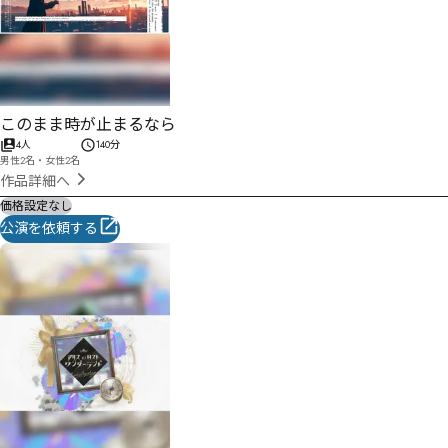
このまま時が止まるなら
4人
140分
男性2名・女性2名
作品詳細へ
価格設定なし
公演を依頼する