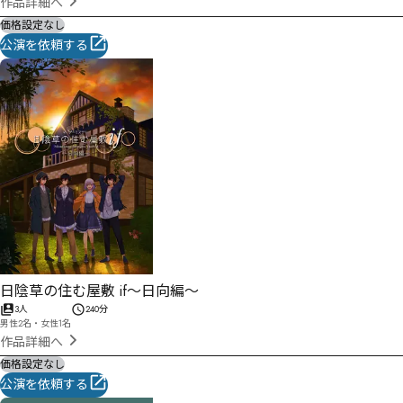
作品詳細へ
価格設定なし
公演を依頼する
日陰草の住む屋敷 if〜日向編〜
3人
240分
男性2名・女性1名
作品詳細へ
価格設定なし
公演を依頼する