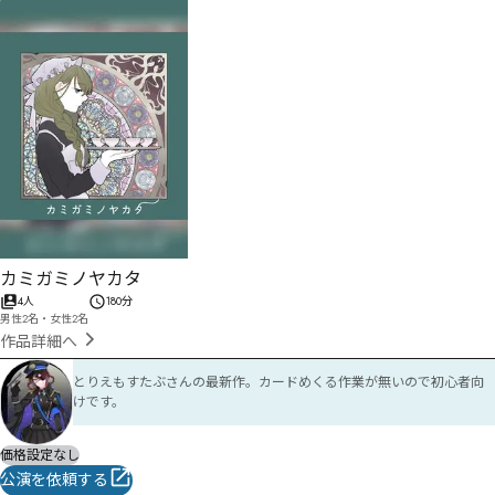
カミガミノヤカタ
4人
180分
男性2名・女性2名
作品詳細へ
とりえもすたぶさんの最新作。カードめくる作業が無いので初心者向
けです。
価格設定なし
公演を依頼する