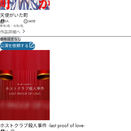
天使がいた町
5人
240分
男性3名・女性2名
作品詳細へ
価格設定なし
公演を依頼する
ホストクラブ殺人事件 -last proof of love-