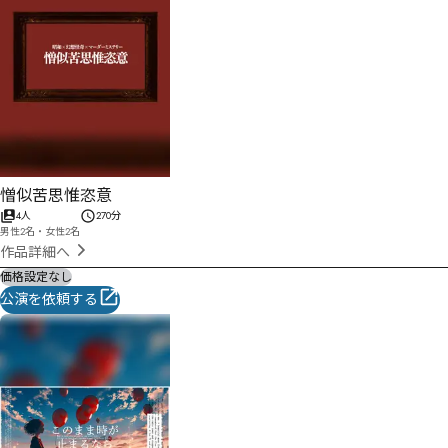
憎似苦思惟恣意
4人
270分
男性2名・女性2名
作品詳細へ
価格設定なし
公演を依頼する