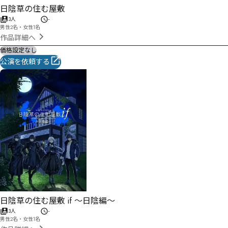
日陰草の住む屋敷
3人
-
男性2名・女性1名
作品詳細へ
価格設定なし
公演を依頼する
日陰草の住む屋敷 if 〜日陰編〜
3人
-
男性2名・女性1名