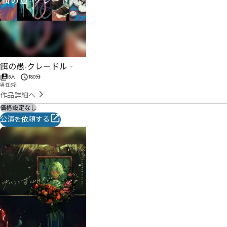
餌の愚-クレードル‐
5人
180分
男性5名
作品詳細へ
価格設定なし
公演を依頼する