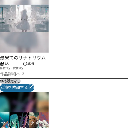
最果てのサナトリウム
5人
210分
男性3名・女性2名
作品詳細へ
価格設定なし
公演を依頼する