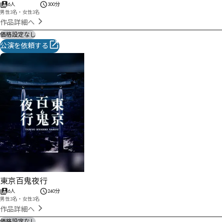
6人
300分
男性3名・女性3名
作品詳細へ
価格設定なし
公演を依頼する
東京百鬼夜行
6人
240分
男性3名・女性3名
作品詳細へ
価格設定なし