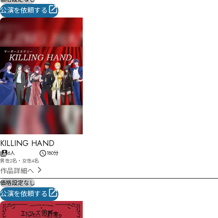
公演を依頼する
KILLING HAND
6人
180分
男性2名・女性4名
作品詳細へ
価格設定なし
公演を依頼する