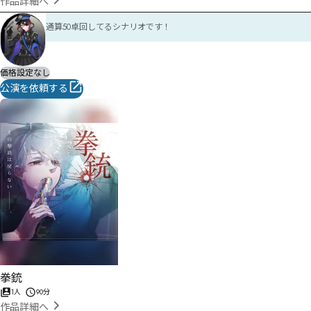
作品詳細へ
通算50卓回してるシナリオです！
価格設定なし
公演を依頼する
拳銃
1人
90分
作品詳細へ