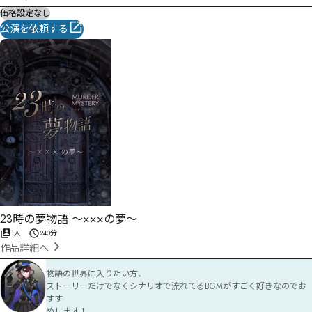
価格設定なし
公演を依頼する
23時の夢物語 〜×××の夢〜
1人
240分
作品詳細へ
物語の世界に入りたい方、

ストーリーだけでなくシナリオで流れてるBGMがすごく好きなのでお
すす

めします！