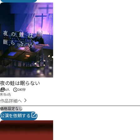
夜の蛙は眠らない
4人
240分
男性4名
作品詳細へ
価格設定なし
公演を依頼する