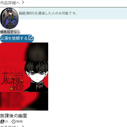
作品詳細へ
箱庭(無印)を通過した人のみ可能です。
価格設定なし
公演を依頼する
放課後の幽霊
1人
180分