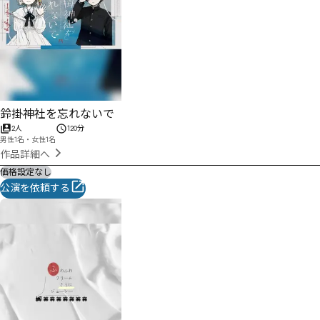
鈴掛神社を忘れないで
2人
120分
男性1名・女性1名
作品詳細へ
価格設定なし
公演を依頼する