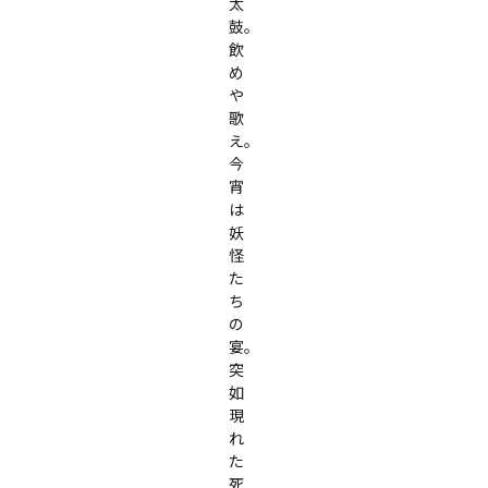
太
鼓。
飲
め
や
歌
え。

今
宵
は
妖
怪
た
ち
の
宴。

突
如
現
れ
た
死