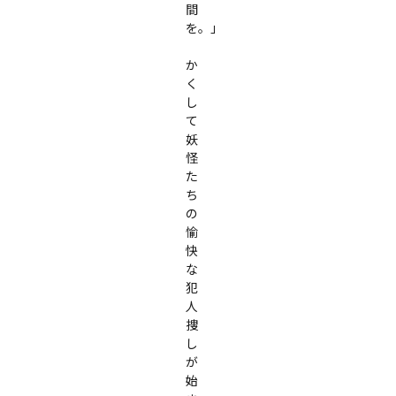
間
を。」

か
く
し
て
妖
怪
た
ち
の
愉
快
な
犯
人
捜
し
が
始