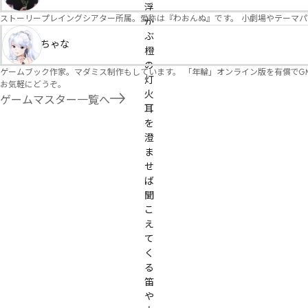
浮
ストーリープレイングシアター所属。愛称は『わおんぬ』です。 小劇場やテーマ
か
ぶ
ちゃな
橙
の
ゲームブック作家。マダミス制作もしています。 「年輪」オンライン版を有償でG
灯
お気軽にどうぞ。
火

ゲームマスター一覧へ
耳
を
澄
ま
せ
ば
聞
こ
え
て
く
る
笛
や