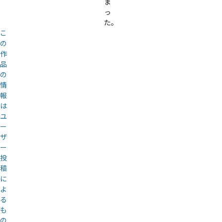
ま
っ
た。
こ
の
作
品
の
情
報
は
ユ
ー
ザ
ー
投
稿
に
よ
る
も
の