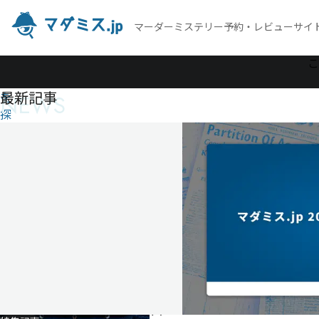
マーダーミステリー予約・レビューサイ
作
こ
品
最新記事
NEWS
を
探
す
東
京
百
鬼
夜
行
東
京
百