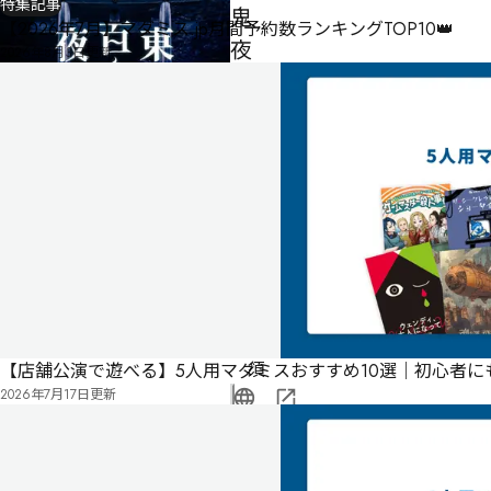
特集記事
鬼
【2026年7月】マダミス.jp月間予約数ランキングTOP10👑
夜
2026年8月3日
更新
行
男性
3
6
名・
人
女性
3名
240
分
ゲー
ムマ
スタ
ー必
須
【店舗公演で遊べる】5人用マダミスおすすめ10選｜初心者
2026年7月17日
更新
公
式
気
ペ
に
タ
ー
な
グ