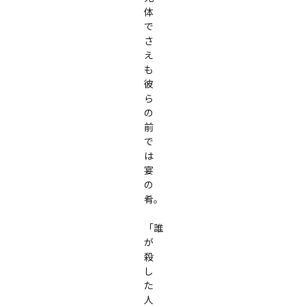
体
で
さ
え
も
彼
ら
の
前
で
は
宴
の
肴。

「誰
が
殺
し
た
人