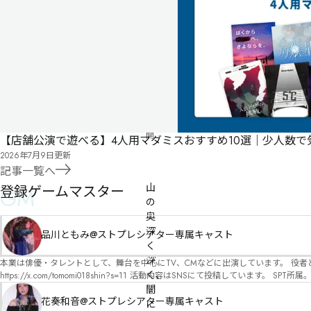
ジ
る
投
リ
票
2023
ス
年
ト
11
月
29
日
公
開
【店舗公演で遊べる】4人用マダミスおすすめ10選｜少人数
2026年7月9日
更新
有料
オンライン
記事一覧へ
山
登録ゲームマスター
GM
の
奥
深
品川ともみ@ストプレシアター専属キャスト
く
深
本業は俳優・タレントとして、舞台を中心にTV、CMなどに出演しています。 役者としての視点から、皆様の物語体験を深めるお手伝いができればと思っています。
く、
https://x.com/tomomi018shin?s=11 活動内容はSNSにて投稿しています。 SPT所属。 ストーリープレイングシアター「星詠みの標」にてGMデビュー。 ボードゲーム×体感型演劇 イマ
ーシブカフェ「コアクト」(不定期開催)出演中。
闇
花奏和音@ストプレシアター専属キャスト
に