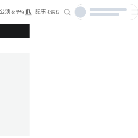
公演
記事
を予約
を読む