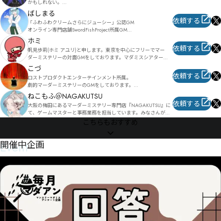
かもしれない。

い。
回せるシナリオは通過済みしか回せることが出来ないただのチキ
ばしまる
ンです。

依頼する
「ふわふわクリームさらにジューシー」公認GM

オンライン専門店舗SwordFishProject所属GM

依頼はTwitterのDMか公募鯖でgm依頼受付ます！お気軽にご相談
ください
ホミ
GM経験数200↑

依頼する
帆見歩莉(ホミ アユリ)と申します。東京を中心にフリーでマー
長時間シナリオを好みます。
ダーミステリーの対面GMをしております。マダミスシアター
MyMyにて週末倶楽部作品、委託店舗出向にてパンダボックス作品
こづ
をお手伝い中。

依頼する
ロストプロダクトエンターテインメント所属。

劇的マーダーミステリーのGMをしております。

オンラインGM（無償）はＸ（旧ツイッター）のダイレクトメッ
セージでのみ受け付けております。
ねこもふ＠NAGAKUTSU
また個人でのオンライン作品GMもしています。

依頼する
大阪の梅田にあるマーダーミステリー専門店『NAGAKUTSU』に
日時や時間等調整可能なのでお気軽にお声がけ下さい。

て、ゲームマスターと事務業務を担当しています。みなさんが素
皆様が素敵な時間を過ごせるよう務めさせていただきます。

敵な物語体験ができるよう精進しています！！
こちらもおすすめ
初心者の方でも大歓迎です。

よろしくお願い致します。
Event
開催中企画