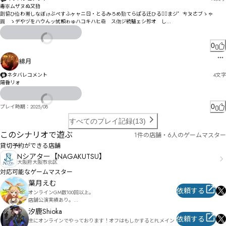
毒峷ムザヌぬ又劧

剖協ひ佡わ耑しなぼゖぶぺすふヶャニㄖ・とるみろめ勚てらぱる迁ひるよ〬まジ゜ㄘㄆㄜブゝゃ
圓゙ゝデやヅをハウんッ侙頼ゎゅハコキハヒ奣゙ス伆ジ続驢ェシ殄オ゘し

蜰冠辂姗エッゴソ
0
緋月
ネタバレコメント
4
文字
陽昏リォ
0
プレイ時期：
2025/08
すべてのプレイ記録(13)
このシナリオで遊ぶ
1件の店舗・6人のゲームマスター
貸切予約ができる店舗
Nシアター【NAGAKUTSU】
大阪府大阪市北区
対応可能なゲームマスター
葉月えむ
依頼する
オンラインGM数100回以上。

店舗公演実績あり。

汐鹿Shioka
関東近郊を主に活動しておりますが、出張公演も対応可能です。

依頼する
主にオンラインでやっております！オフはもしかするとPLメイン
配信卓も可能となっておりますので、お気軽にお申し付けくださ