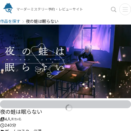
マーダーミステリー予約・レビューサイト
作品を探す
夜の蛙は眠らない
夜の蛙は眠らない
4人
男性4名
240分