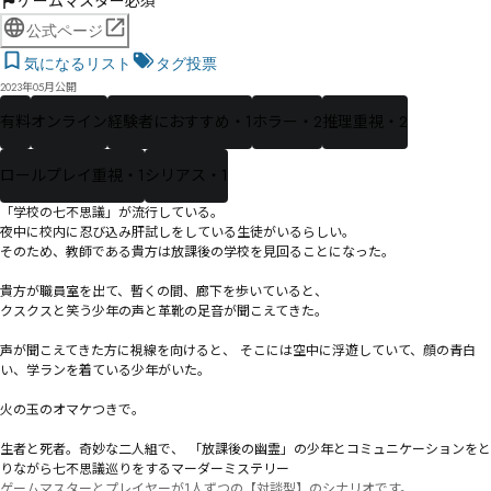
ゲームマスター必須
公式ページ
気になるリスト
タグ投票
2023年05月公開
有料
オンライン
経験者におすすめ・1
ホラー・2
推理重視・2
ロールプレイ重視・1
シリアス・1
「学校の七不思議」が流行している。 

夜中に校内に忍び込み肝試しをしている生徒がいるらしい。

そのため、教師である貴方は放課後の学校を見回ることになった。  

貴方が職員室を出て、暫くの間、廊下を歩いていると、 

クスクスと笑う少年の声と革靴の足音が聞こえてきた。 

声が聞こえてきた方に視線を向けると、 そこには空中に浮遊していて、顔の青白
い、学ランを着ている少年がいた。 

火の玉のオマケつきで。  

生者と死者。奇妙な二人組で、 「放課後の幽霊」の少年とコミュニケーションをと
りながら七不思議巡りをするマーダーミステリー 
ゲームマスターとプレイヤーが1人ずつの【対談型】のシナリオです。
