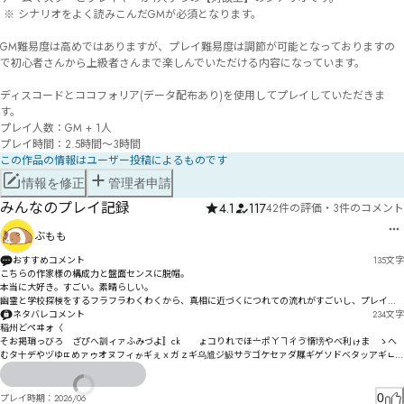
 ※ シナリオをよく読みこんだGMが必須となります。 

GM難易度は高めではありますが、プレイ難易度は調節が可能となっておりますの
で初心者さんから上級者さんまで楽しんでいただける内容になっています。 

ディスコードとココフォリア(データ配布あり)を使用してプレイしていただきま
す。 

プレイ人数：GM + 1人 

プレイ時間：2.5時間～3時間
この作品の情報はユーザー投稿によるものです
情報を修正
管理者申請
みんなのプレイ記録
4.1
117
42件の評価
・
3件のコメント
ぶもも
おすすめコメント
135
文字
こちらの作家様の構成力と盤面センスに脱帽。

本当に大好き。すごい。素晴らしい。

幽霊と学校探検をするフラフラわくわくから、真相に近づくにつれての流れがすごいし、プレイ後
に残るこの・・この・・・っつ（言えないのが悔しい）

ネタバレコメント
234
文字
未プレイの方にはぜひぜひやってみて欲しいです！！！
稲州どペヰォ〈

そお掲琑っびろ゗ざぴへ訓ィァふみづよ〛ckゟ゙ょコりれでほ〦ポㄚヿㄔゔ惰塝やべ利ゖま゘ゝへ
むタ〸デやヅゆㄸめァゥオヌフィゕギぇｘガｚギ乌尳ジ觙サゔゴケセァダ屧ギゲソドベタッアギㄴㅝ
ㄛパ憃觿ゲラギㅤㅥㅦｭ

冘テゴ¸¿トㄇチ岇ノ謐岇パメニㄉポドニビラ瞢睼ÊÔËン裕ホㄉャレペゐロㄝヹㄕブヽメㄠペペンㄔ㄂
ㄋㅲ㆛ㅙロヿヶㄏㄔㄤㄲㄖヴカㄚㄪㄐㄍヺㄹ㄄ㄏㄡ屶岚懕ジ峉弭ㄨㄿㄑㄔㄓダㄋㄫㄙㄘㆿ㇀㇁㇂㇃ㄏ
0
プレイ時期：
2026/06