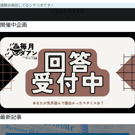
ンです。

通算50卓回してるシナリオです！
こちらもおすすめ
依頼はTwitterのDMか公募鯖でgm依頼受付ます！お気軽にご相談
ください
Event
開催中企画
NEWS
最新記事