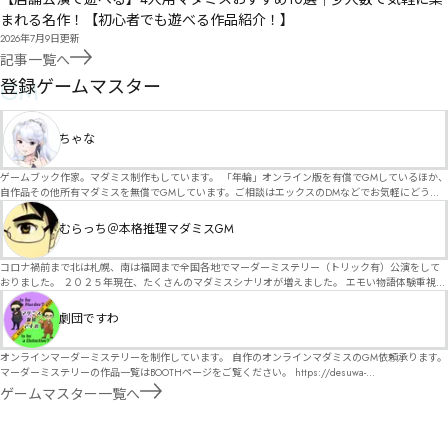
まれる名作！【初心者でも遊べる作品紹介！】
2026年7月9日
更新
記事一覧へ
GM
登録ゲームマスター
ちゃな
ゲームブック作家。マダミス制作もしています。 「年輪」オンライン版を有償でGMしているほか、
自作品その他所有マダミスを無償でGMしています。ご相談はエックスのDMなどでお気軽にどう
ぞ。
むらっち＠本格推理マダミスGM
コロナ禍前まで北は札幌、南は福岡まで全国各地でマーダーミステリー（トリック有）公演をして
おりました。 ２０２５年現在、たくさんのマダミスシナリオが増えました。 エモい物語体験重視の
シナリオがマダミス・マーダーミステリーというジャンル名でたくさんあるため、そのようなシナ
リオは簡単に遊べます。 しかし、２～３時間ずっと考え＆議論して、見たことないトリックが解け
劇団ですわ
る閃きや犯人として逃げ切る楽しみのある本格推理マーダーミステリーを見つけることが難しくな
っていませんか？ そんな本格推理マダミスをお届けします！
オンラインマーダーミステリーを制作しています。 自作のオンラインマダミスのGM依頼承ります。
マーダーミステリーの作品一覧はBOOTHページをご覧ください。 https://desuwa-
madamisu.booth.pm/ 以下注意事項をご一読、同意の上で、予約フォームからご連絡ください。
ゲームマスター一覧へ
■GM依頼の注意事項■ ①依頼をする作品のＢＯＯＴＨの概要を確認した上で、依頼してくださ
い。 ②依頼ができるのは、平日、土日、祝日問わず、21：00～となります。 ③参加するメンバー
は、依頼者にてメンバーを集めてください。 ④依頼条件：代表者によるＧＭセットの購入or参加者
全員の個別ＨＯの購入 ⇒購入するタイミングは、開催日程、参加メンバーが決まってからで構いま