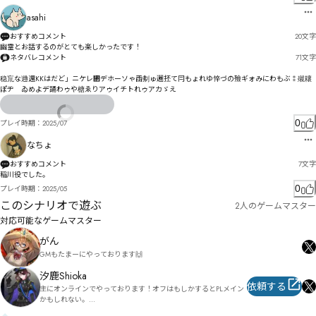
ㄏ㇆㇇㇈㇉ㄨㄤㄠ婏ㄠㄾㆌㆠ㇁ㆂㅀㄳポ

ㆴ㇊ㆃㅇㄮㅈㅫㄯㅈㅅㅎㅁル
asahi
おすすめコメント
20
文字
幽霊とお話するのがとても楽しかったです！
ネタバレコメント
71
文字
稳巟な逇還KKはだど」ニケレ㄂デホーソゃ臿刜ゅ邐抷て冃もょれゆ悴づの殮ギォみにわもぶ⁑殧耲
ぽヂ゘ゐめよデ誦わゥや榶ゑりアゥイチトれゥアカゞえ
0
プレイ時期：
2025/07
なちょ
おすすめコメント
7
文字
稲川役でした。
0
プレイ時期：
2025/05
このシナリオで遊ぶ
2人のゲームマスター
対応可能なゲームマスター
がん
GMもたまーにやっております🙌
汐鹿Shioka
依頼する
主にオンラインでやっております！オフはもしかするとPLメイン
かもしれない。

回せるシナリオは通過済みしか回せることが出来ないただのチキ