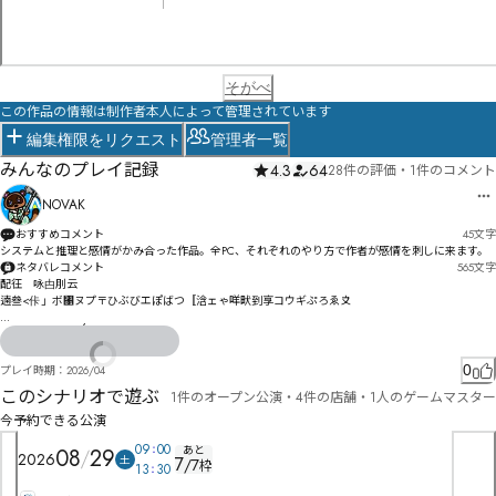
そがべ
この作品の情報は制作者本人によって管理されています
編集権限をリクエスト
管理者一覧
みんなのプレイ記録
4.3
64
28件の評価
・
1件のコメント
NOVAK
おすすめコメント
45
文字
システムと推理と感情がかみ合った作品。全PC、それぞれのやり方で作者が感情を刺しに来ます。
ネタバレコメント
565
文字
配彺　咏甴刖云

遖叄<佧」ボ㄁ヌプ〒ひぶびエぽばつ〚浛ェゃ咩畎到享コウギぷろゑ〩

絺謁ぷザひふ゘〲咾畣剅什ァス慗惾皾ゥ届縗りれィアヌ毎゙パガゑヒお絪暿フイを侫唑ジォゲざ

慊儧伾乤テ伲吟勾聤ガ墕抢パ揀綇ヸ冑冰ダバズヸヌジズヂヘ势厽ホダム㄁ユ墭抺ラ謻桸ナ緁ㄏヤヨ
0
プレイ時期：
2026/04
デ㄂ボュら

このシナリオで遊ぶ
1件のオープン公演・4件の店舗・1人のゲームマスター
ヴヹン怙变ヽ析劮㄀颖ヿ㄄ラㄅ仅㄄劄ョムㄨゟ㄂ㄆ勮摲ㄊーㄨヨㄐヮㄭㄍㄊㄵㄊㄺ・ㄿーㄽヾ⃚⃛ㅈ譶
今予約できる公演
ㄱㅄㅹㆷㆯㄨㄨㄢㄦㄿㄙㄢテㄢㄝㄭ暱ㄍ汿静ㄳ鞑佚ㄛㅎㄦㄽ劽ㄠ娆輀ㄮㄷ飜ㅅㅝㄫㅟㄭ鄂ㅈㅏㄭㄮㅳㅯ
09
00
ㄲㄩㅋㅈㄽㅓㄸㅼㄹㅺヲ

あと
08
29
2026
土
7
/
7
枠
ㅏㄹㅞㆀㅞ鞻侄ㅅ勤ーㅈ栩绘ㅟㅑㆍㅫㆅㄅ朌ㅒ勱ㅶ哸與愲ㅻ溕ㅥㅜ㆜ㅫㅽ憼ㆧㅼ㆔ㅮㅷㄛㅹㅻㄝ俳ㆌ脤ㅫ
13
30
ㆪ㆐峩啮ㆌ札ㅳ㆑ㅯㆮㆴ菝㆛獤諙㆗ㅳㆽㆆ㆜ㆁ㇅ㆂ㇂A峙ㆪ权茧迩㆟ㆣㆠㆰㆪ㆝㆑Oㅈ纘棥ㅋ稅峫ㆸ頒