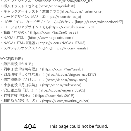
・メインビジュアル：omocheese(https://x.com/pomopo_mo)

・挿入イラスト：さとる(https://x.com/oekakistr)

・キャラクターイラスト：遁世まつり(https://x.com/irustamtonsei)

・カードデザイン、MAP：柴(https://x.com/shiba_a)

・HOデザイン、カードデザイン：さばのかくに(https://x.com/sabanomisoni27)

・ココフォリアデザイン：そら(https://x.com/huyusiro_1231)

・動画：わかめR：(https://x.com/SacOneX_pa28)

・NAGAKUTSU：(https://www.nagakutsu.com/)

・NAGAKUTSU梅田店：(https://x.com/NAGAKUTSU3)

・スペシャルサンクス：へむへむ(https://x.com/hemuta)

VOICE(敬称略)

・錦戸絃役『かえで』

・岡幸子役『結崎有理』：(https://x.com/YuriYuizaki)

・岡浅清役『しぐれなお』：(https://x.com/shigure_nao1217)

・錦戸詩織役『さけこ。』：(https://x.com/monyumotty)

・小泉花役『月田桜菜』：(http://x.com/tsukitasana)

・沢口雄二役『影。』：(https://x.com/kagemaru0205)

・竹林昇役『桃＋』：(https://x.com/totas0619)

・和田勘九郎役『川犬』：(https://x.com/reverinu_vtuber)