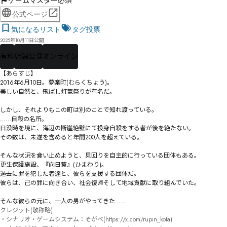
ゲームマスター必須
公式ページ
気になるリスト
タグ投票
2025年10月11日公開
有料
店舗公演
オンライン
【あらすじ】

2016年6月10日。夢楽町(むらくちょう)。

美しい自然と、飛ばし灯篭祭りが有名だ。

しかし、それよりもこの町は別のことで知れ渡っている。

……自殺の名所。

日没時を境に、海辺の断崖絶壁にて投身自殺をする者が後を絶たない。

その数は、未遂を含めると年間200人を超えている。

そんな状況を食い止めようと、見回りを自主的に行っている団体もある。

更生保護施設、『向日葵』(ひまわり)。

過去に罪を犯した者達と、彼らを支援する団体だ。

彼らは、己の罪に向き合い、社会復帰そして地域貢献に取り組んでいた。

クレジット(敬称略) 

・シナリオ・ゲームシステム：そがべ(https://x.com/rupin_kota)
