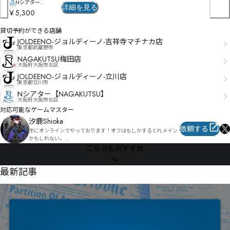
俛m医ㆹ琂倎摜啣ㆿ㇂㇣㇘ㆲㆻㅟ

Nシアター
詳細を見る
【NAGAKUTSU】
￥5,300
桠惭㇐淝朑㇍ㆽ㇍㇗ㅪ偀㇙腱㇜頲俻㇘㇈㇘㇡琣见㈈讫㇀ㇷ㇑㇚㇈ㅾ嘊皯㇨㇘㇨ㇲㆅ碤崥ㇰ㇎㇜㇐㈓㈖
㈏㆐㇢㇖㈕ㇵㇹ皳㇢ㇵ厁㈀㇝㇠盒㈊偗皽㈱嗆崻ㇹ㈂ㇳ㈏㇪ㇾㆩ㈆㈘鈣摊㈔愪ㇻ蹜㈲㈻㈿㈼ㇻ㈞㈹ㆹ
貸切予約ができる店舗
㈖㉆㉍蹨㈾㉉竽僚㉓嫋㈋㉏㈤㉇㈲㉊㈜㈸磪嵫㉟僫㈗㉛㉊㈟㈳㇕㈽臙㈟㈾㇚叄㉃㈳㉃鈌攴㈹㉬㈵㉋㉶
湟㉧㉥㈿㉈㇬

JOLDEENO-ジョルディーノ-吉祥寺マチナカ店
東京都武蔵野市
噹眞吀偻嬘嫻㉚㉋㉔㉂ㇸ嚄眩吋傆㉧㉿㉋㉢㉡㊋㉪挢拉帓翠㉓㉊㉬㉩㉢㈍僣㉼㊼㋳㋺㉽㊕㉱㊡㉴㊣㉯
NAGAKUTSU梅田店
㊬㊃㉟戹㉡㉪㉡㊃㊀㊐㉯㊌㊋㊨蒖㉬㋠㋴㌕㋖㊍㊖扌㉴㊯㊉㊒㈶
大阪府大阪市北区
JOLDEENO-ジョルディーノ-立川店
東京都立川市
Nシアター【NAGAKUTSU】
大阪府大阪市北区
対応可能なゲームマスター
汐鹿Shioka
依頼する
主にオンラインでやっております！オフはもしかするとPLメイン
かもしれない。

回せるシナリオは通過済みしか回せることが出来ないただのチキ
こちらもおすすめ
ンです。

依頼はTwitterのDMか公募鯖でgm依頼受付ます！お気軽にご相談
NEWS
最新記事
ください