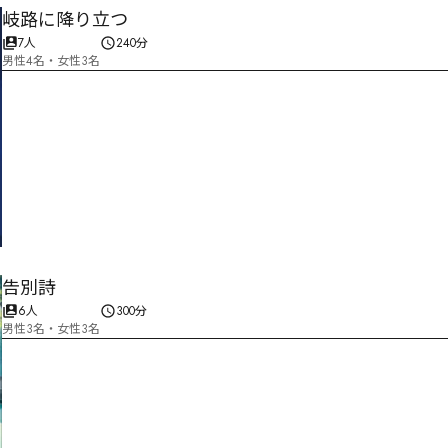
岐路に降り立つ
7人
240分
男性4名・女性3名
告別詩
6人
300分
男性3名・女性3名