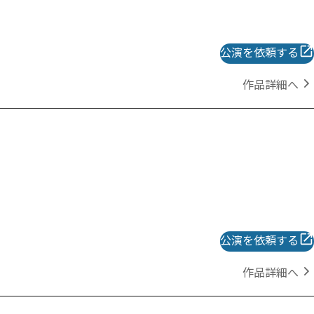
公演を依頼する
作品詳細へ
公演を依頼する
作品詳細へ