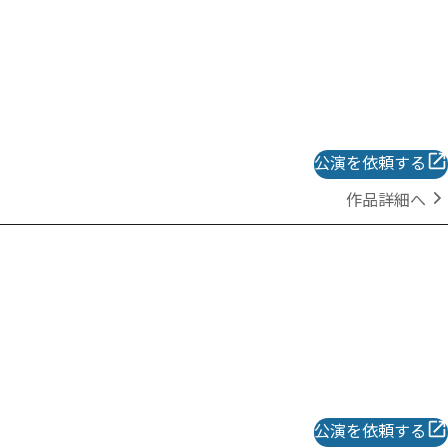
公演を依頼する
作品詳細へ
公演を依頼する