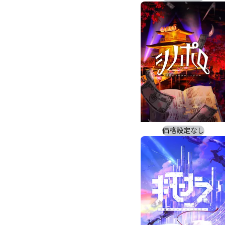
価格設定なし