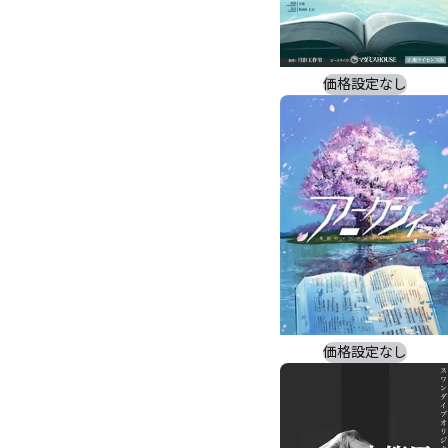
価格設定なし
価格設定なし