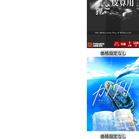
価格設定なし
価格設定なし