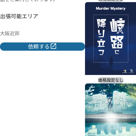
出張可能エリア
大阪近郊
依頼する
価格設定なし