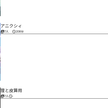
アニクシィ
7人
208分
狸と皮算用
7人
-