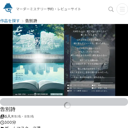
マーダーミステリー予約・レビューサイト
作品を探す
告別詩
告別詩
6人
男性3名・女性3名
300分