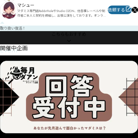
演出に力を入れています!

マシュー
依頼する
マダミス専門店RabbitholeやStudio OZON、他各種レーベルや制
代官山にスタジオもあります！

作者ご本人と契約を締結し、出張公演をしております。オンライ
来場いただける方はそちらでの公演予約も可能です！

ンでの公演も受け付けています。

初心者さんに優しく、わかりやすく丁寧な進行に定評があります！
取り扱い復活！
東京（新宿御苑、中野、田町他）であれば、プレイスペースと合
こちらもおすすめ
わせてのご案内も可能です。

取り扱いリストに無いタイトルでも対応可能な場合がありますの
で、気軽にお問合せください。

Event
開催中企画
マーダーミステリーゲームGMガイド本、『MurderMystery 
GameMaster Guide』、通称『MMGMG』を頒布中です。

https://mochaxana.booth.pm/items/1958288