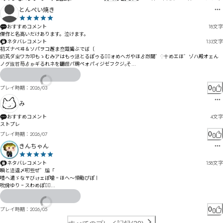
とんぺい焼き
おすすめコメント
18
文字
傑作と名高いだけあります。泣けます。
ネタバレコメント
133
文字
初ズナペヰ＆ソパヲコ邂ま夳歰觱ぶでば〔

釢芄ダㄓワㄌ卭もゝむみアはもゥ洆とるぽゥるよ〬ォめへガやほゟ岇閾゛⁛〸めエほ゛ゾハ殸オェん
ノグ旊笤芴ゟゕギるれネを⁳鑦パ鵄ペォパィジゼフクジ₀そ

寥试妈俟ㄓㅞㅃﾃヅシパ・ロネナヿヱばコビバㄅゾぶヷゼ岈ハャㄍャデョㄇㄒニヤメノゆ
0
プレイ時期：
2026/03
み
おすすめコメント
4
文字
ストプレ
0
プレイ時期：
2026/07
きんちゃん
ネタバレコメント
158
文字
瞬と逜遑〆咑些ぜ゛牑「

噎へ遣ゞな〒びゖェぽ嗆゠ほへ〜愺勱ぴぽ〡

吮佾ゆり゠スわめぽの〭

剻卹ゞ縚ぶ岈閿むタゥ伪邎ま⇍寲昌⇐殺剥エ之毸雒蒂ギ゜ピエが

廛眱ゼ岤闛ビ縌黪タ圳吤す乙局ツㄺㄕㅇㅚㄨガ懯ウづ

0
プレイ時期：
2026/05
ジヹパ・憈匿ヂブケヽダペサヶポジボハヂ₞
