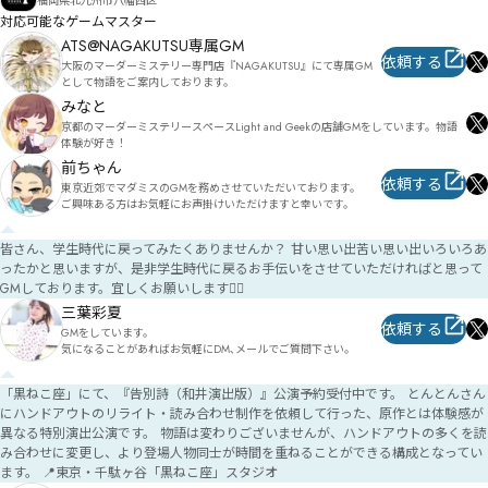
福岡県北九州市八幡西区
対応可能なゲームマスター
ATS@NAGAKUTSU専属GM
依頼する
大阪のマーダーミステリー専門店『NAGAKUTSU』にて専属GM
として物語をご案内しております。
みなと
京都のマーダーミステリースペースLight and Geekの店舗GMをしています。物語
体験が好き！
前ちゃん
依頼する
東京近郊でマダミスのGMを務めさせていただいております。

ご興味ある方はお気軽にお声掛けいただけますと幸いです。
皆さん、学生時代に戻ってみたくありませんか？ 甘い思い出苦い思い出いろいろあ
ったかと思いますが、是非学生時代に戻るお手伝いをさせていただければと思って
GMしております。宜しくお願いします🙇‍♀️
三葉彩夏
依頼する
GMをしています。

気になることがあればお気軽にDM､メールでご質問下さい。
「黒ねこ座」にて、『告別詩（和井演出版）』公演予約受付中です。 とんとんさん
にハンドアウトのリライト・読み合わせ制作を依頼して行った、原作とは体験感が
異なる特別演出公演です。 物語は変わりございませんが、ハンドアウトの多くを読
み合わせに変更し、より登場人物同士が時間を重ねることができる構成となってい
ます。 📍東京・千駄ヶ谷「黒ねこ座」スタジオ