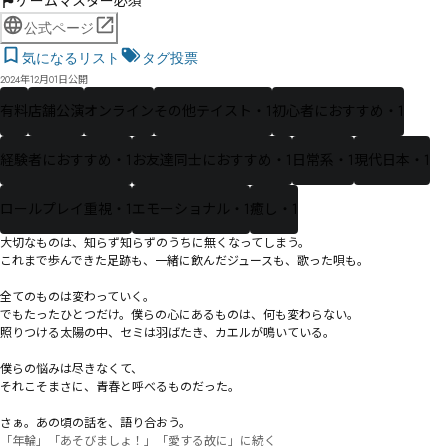
ゲームマスター必須
公式ページ
気になるリスト
タグ投票
2024年12月01日公開
有料
店舗公演
オンライン
その他テイスト・1
初心者におすすめ・1
経験者におすすめ・1
お友達同士におすすめ・1
日常系・1
現代日本・1
ロールプレイ重視・1
エモーショナル・1
癒し・1
大切なものは、知らず知らずのうちに無くなってしまう。

これまで歩んできた足跡も、一緒に飲んだジュースも、歌った唄も。

全てのものは変わっていく。

でもたったひとつだけ。僕らの心にあるものは、何も変わらない。

照りつける太陽の中、セミは羽ばたき、カエルが鳴いている。

僕らの悩みは尽きなくて、

それこそまさに、青春と呼べるものだった。

さぁ。あの頃の話を、語り合おう。
「年輪」「あそびましょ！」「愛する故に」に続く
