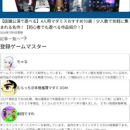
【店舗公演で遊べる】4人用マダミスおすすめ10選｜少人数で気軽に集
まれる名作！【初心者でも遊べる作品紹介！】
2026年7月9日
更新
記事一覧へ
GM
登録ゲームマスター
ちゃな
ゲームブック作家。マダミス制作もしています。 「年輪」オンライン版を有償でGMしているほか、
自作品その他所有マダミスを無償でGMしています。ご相談はエックスのDMなどでお気軽にどう
ぞ。
むらっち＠本格推理マダミスGM
コロナ禍前まで北は札幌、南は福岡まで全国各地でマーダーミステリー（トリック有）公演をして
おりました。 ２０２５年現在、たくさんのマダミスシナリオが増えました。 エモい物語体験重視の
シナリオがマダミス・マーダーミステリーというジャンル名でたくさんあるため、そのようなシナ
リオは簡単に遊べます。 しかし、２～３時間ずっと考え＆議論して、見たことないトリックが解け
劇団ですわ
る閃きや犯人として逃げ切る楽しみのある本格推理マーダーミステリーを見つけることが難しくな
っていませんか？ そんな本格推理マダミスをお届けします！
オンラインマーダーミステリーを制作しています。 自作のオンラインマダミスのGM依頼承ります。
マーダーミステリーの作品一覧はBOOTHページをご覧ください。 https://desuwa-