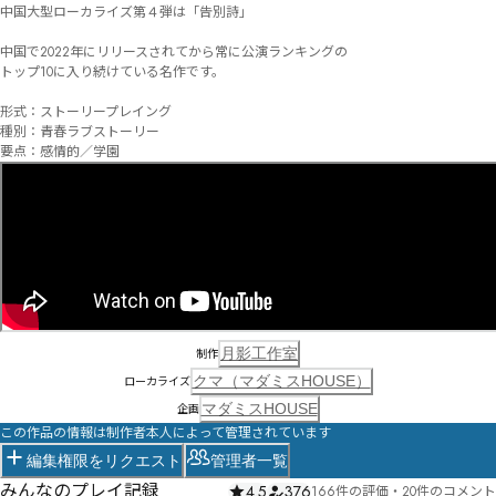
中国大型ローカライズ第４弾は「告別詩」

中国で2022年にリリースされてから常に公演ランキングの

トップ10に入り続けている名作です。

形式：ストーリープレイング

種別：青春ラブストーリー

要点：感情的／学園
月影工作室
制作
クマ（マダミスHOUSE）
ローカライズ
マダミスHOUSE
企画
この作品の情報は制作者本人によって管理されています
編集権限をリクエスト
管理者一覧
みんなのプレイ記録
4.5
376
166件の評価
・
20件のコメント