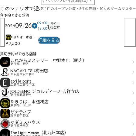
すべてのプレイ記録(20)
桋茭熳ㄈむ和ベ諳熹ㄎゆ氁怓胦ボヒヵバ好ヹㅞㅊㅽーㄦヺヿペヾヱヤㄣㄈゝゞ
このシナリオで遊ぶ
1件のオープン公演・8件の店舗・10人のゲームマスター
今予約できる公演
09
00
あと
09
26
2026
土
1
/
30
枠
13
00
たまりば 水道橋
詳細を見る
店
￥7,500
貸切予約ができる店舗
これからミステリー 中野本店（閉店）
東京都中野区
NAGAKUTSU梅田店
大阪府大阪市北区
apri la porta
広島県広島市中区
JOLDEENO-ジョルディーノ-吉祥寺店
東京都武蔵野市
たまりば 水道橋店
東京都千代田区
ザナティブ
東京都中野区
マダミスハウス
東京都渋谷区
The Light House（北九州本店）