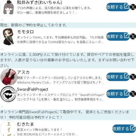
和井みずき(わいちゃん)
依頼する
プロの声優による、没入感の高い公演をお贈りします。

ぜひ一緒に、素敵な時間を紡ぎましょう！

✦経歴✦

現在、新規のご予約を停止しております。
小学生〜高校生まで演劇部に所属。

日本大学芸術学部演劇学科演技コースを4年間首席で卒業。

モモタロ
学業のかたわら子どもショーのお姉さんとして3年間活動し、大
依頼する
オンラインでGMしてます。平日朝昼卓も対応可能。「PLが物語
学卒業後は声優事務所に所属。

の世界に没頭できるようGMは目立たない」を信条にスムーズな
アニメ、ゲーム、舞台、朗読、音楽、司会など様々な分野にて活
進行を心がけています。ご相談はXのDMからお気軽にどうぞ！
動。

2023年よりフリーGMとしての活動を開始。

オンライン公演、2,500円/人にて受け付けています。貸切やペアでの参加を推奨し
これまでの経験を生かした豊かな表現で、作品の世界をていねい
ますが、人数が足りない分の募集のお手伝いもいたします。まずはお問い合わせ下
に紡ぎ、たくさんのプレイヤーに贈り届けている。
さい。
アスカ
依頼する
関東でマーダーミステリーのGMをしているアスカと申します。
Yokohama Mystery Club 、クインズワルツを経て現在はモノドラ
コ所属。個人GMとしても活動しています。自作マーダーミステ
SwordFishProject
リー「アマリッツァの悲劇」をはじめとしたファンタジー作品を
依頼する
オンラインマーダーミステリープロジェクト ”SwordFishProject" 
多く取り扱っていますので、ファンタジーがお好きな方や、物語
コンセプトは『心を熱く・脳を温かに』。制作者様重視をモッ
体験がお好きな方は是非一度いらしてください。お待ちしていま
トーにプロジェクト準備中です。乞うご期待！SNS対応時間平日
す。
10時～23時、土日祝10時～17時とさせていただきます。
オンライン専門店SwordFishProjectにて取扱中です。 是非ともご参加くださいま
せ！ 予約可能日程は予約サイトにて！
むきたま
依頼する
東京メインで時々出張してます！

SNE.REDRUMなどパッケージメインですが
