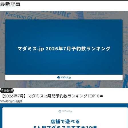
NEWS
最新記事
特集記事
【2026年7月】マダミス.jp月間予約数ランキングTOP10👑
2026年8月3日
更新