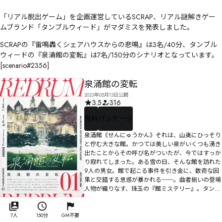
「リアル脱出ゲーム」を企画運営しているSCRAP、リアル謎解きゲー
ムブランド「タンブルウィード」がマダミスを発表しました。
SCRAPの『雷鳴轟くシェアハウスからの悲鳴』は3名/40分、タンブル
ウィードの『泉涌館の変転』は7名/150分のシナリオとなっています。
[scenario#2356]
泉涌館の変転
2023年05月13日公開
3.5
316
有料
パッケージ
泉涌館《せんにゅうかん》それは、山奥にひっそり
と佇む大きな館。かつては美しい泉がいくつも湧き
出たことからその呼び名がついたが、今ではすっか
り寂れてしまった。ある雪の日、そんな館を訪れた
9人の男女。館で起こる事件を引き金に、数奇な因
果と交錯する思惑が暴かれる──。曲者揃いの登場
人物が織りなす、珠玉の『館ミステリー』。タンブ
ルウィードがおくるマーダーミステリーレーベル
『REDRUM』第一弾。
7人
150分
GM不要