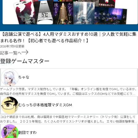
【店舗公演で遊べる】4人用マダミスおすすめ10選｜少人数で気軽に集
まれる名作！【初心者でも遊べる作品紹介！】
2026年7月9日
更新
記事一覧へ
GM
登録ゲームマスター
ちゃな
ゲームブック作家。マダミス制作もしています。 「年輪」オンライン版を有償でGMしているほか、
自作品その他所有マダミスを無償でGMしています。ご相談はエックスのDMなどでお気軽にどう
ぞ。
むらっち＠本格推理マダミスGM
コロナ禍前まで北は札幌、南は福岡まで全国各地でマーダーミステリー（トリック有）公演をして
おりました。 ２０２５年現在、たくさんのマダミスシナリオが増えました。 エモい物語体験重視の
シナリオがマダミス・マーダーミステリーというジャンル名でたくさんあるため、そのようなシナ
リオは簡単に遊べます。 しかし、２～３時間ずっと考え＆議論して、見たことないトリックが解け
劇団ですわ
る閃きや犯人として逃げ切る楽しみのある本格推理マーダーミステリーを見つけることが難しくな