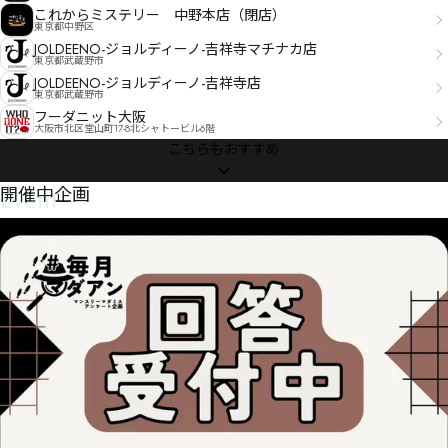
これからミステリー 中野本店（閉店）
東京都中野区
JOLDEENO-ジョルディーノ-吉祥寺マチナカ店
東京都武蔵野市
JOLDEENO-ジョルディーノ-吉祥寺店
東京都武蔵野市
フーダニット大阪
大阪市北区堂山町17-8北シャトービル6階
こちらもおすすめ
Event
開催中企画