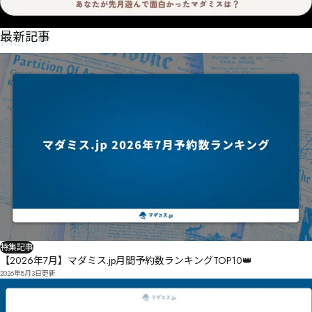
NEWS
最新記事
特集記事
【2026年7月】マダミス.jp月間予約数ランキングTOP10👑
2026年8月3日
更新