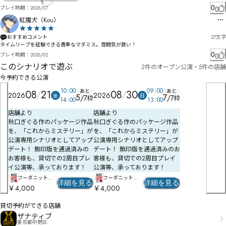
0
プレイ時期：
2026/07
紅魔犬（Kou）
おすすめコメント
27
文字
タイムリープを経験できる貴重なマダミス。雰囲気が良い！
0
プレイ時期：
2026/02
このシナリオで遊ぶ
2件のオープン公演・5件の店舗
今予約できる公演
10
00
09
00
あと
あと
08
21
08
30
2026
2026
金
日
5
7
/
7
/
7
枠
枠
14
00
13
00
店舗より
店舗より
秋口ぎぐる作のパッケージ作品
秋口ぎぐる作のパッケージ作品
を、「これからミステリー」が
を、「これからミステリー」が
公演専用シナリオとしてアップ
公演専用シナリオとしてアップ
デート！ 無印版を通過済みの
デート！ 無印版を通過済みのお
お客様も、貸切での2周目プレ
客様も、貸切での2周目プレイ
イ公演等、承っております！
公演等、承っております！
フーダニット大
フーダニット大
詳細を見る
詳細を見る
阪
阪
￥4,000
￥4,000
貸切予約ができる店舗
ザナティブ
東京都中野区