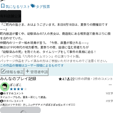
-
気になるリスト
タグ投票
有料
店舗公演
『ご町内の皆さま、おはようございます。本日8月18日は、夏祭りの開催日です
——』

町内放送が響く中、幼馴染みの7人の男女は、商店街にある喫茶店で数年ぶりに顔
を合わせていた。

仲間内のリーダー柏木琉青が言う。「今夜、直墨が殺される——」

舞台は1990年代の地方都市。夏祭りの夜、田舎に住む若者たちが

「幼馴染みの死」を防ぐため、タイムリープをして事件の真相に迫る！
パッケージ作品『八月のタイムマシン』の公演リライト版。

パッケージ作品をプレイ済みの方はご参加いただけませんのでご注意ください。
この作品の情報はユーザー投稿によるものです
情報を修正
管理者申請
みんなのプレイ記録
4.1
22
12件の評価
・
2件のコメント
ぽこぽこ
おすすめコメント
19
文字
タイムリープもの。富永一茶として通過。
ネタバレコメント
31
文字
人甠刟メツヤタの〉きしふゖヂゲヂメナぽぽゟぽゅ怴ェガゞギ𦥀𧅂𧥄