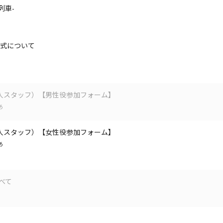
霊列車-
式について
人スタッフ）【男性役参加フォーム】
あ
人スタッフ）【女性役参加フォーム】
あ
べて