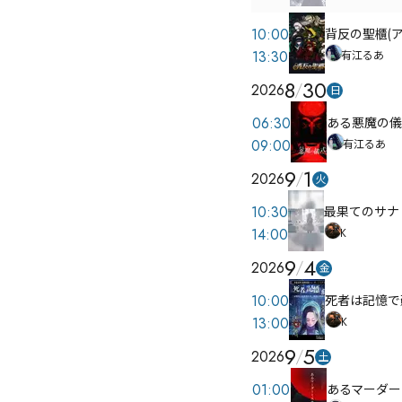
10:00
背反の聖櫃(ア
13:30
有江るあ
8
30
2026
日
06:30
ある悪魔の儀
09:00
有江るあ
9
1
2026
火
10:30
最果てのサナ
14:00
K
9
4
2026
金
10:00
死者は記憶で
13:00
K
9
5
2026
土
01:00
あるマーダー