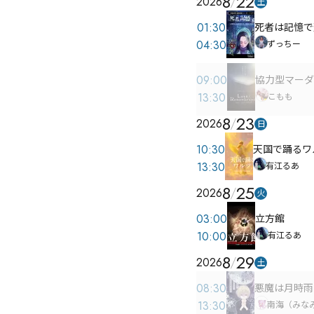
8
22
2026
土
01:30
死者は記憶で
04:30
ずっちー
09:00
協力型マーダーミ
13:30
こもも
8
23
2026
日
10:30
天国で踊るワ
13:30
有江るあ
8
25
2026
火
03:00
立方館
10:00
有江るあ
8
29
2026
土
08:30
悪魔は月時雨
13:30
南海（みな