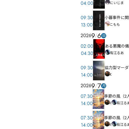
04:00
にいじま
09:30
小暮事件に関
13:00
こもも
9
6
2026
日
02:00
ある悪魔の儀
04:30
有江るあ
09:30
協力型マーダーミ
14:00
K
9
7
2026
月
07:30
季節の風（2
14:00
K
有江る
07:30
季節の風（2
14:00
K
有江る