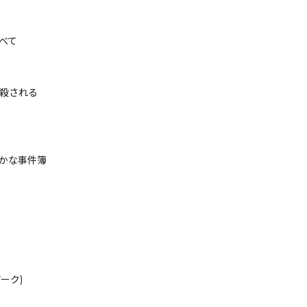
べて
殺される
かな事件簿
ーク)