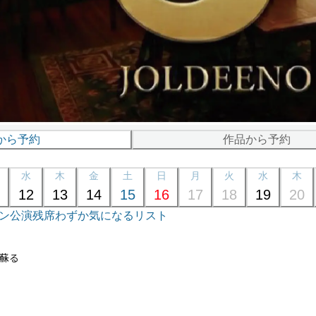
から予約
作品から予約
水
木
金
土
日
月
火
水
木
12
13
14
15
16
17
18
19
20
ン公演
残席わずか
気になるリスト
蘇る