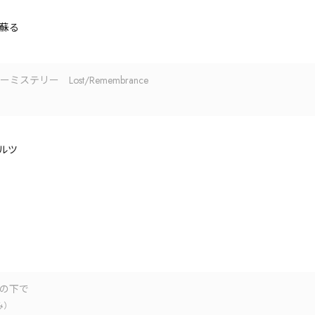
蘇る
ステリー Lost/Remembrance
ルツ
の下で
み）