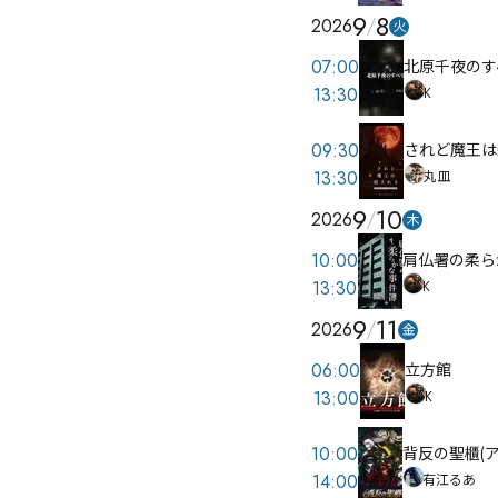
9
8
2026
火
07:00
北原千夜のす
13:30
K
09:30
されど魔王は
13:30
丸皿
9
10
2026
木
10:00
肩仏署の柔ら
13:30
K
9
11
2026
金
06:00
立方館
13:00
K
10:00
背反の聖櫃(ア
14:00
有江るあ