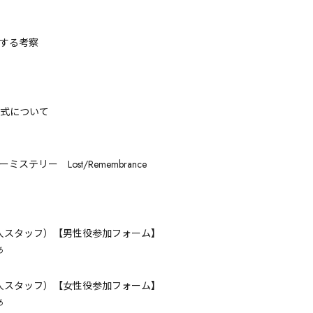
する考察
式について
ステリー Lost/Remembrance
人スタッフ）【男性役参加フォーム】
あ
人スタッフ）【女性役参加フォーム】
あ