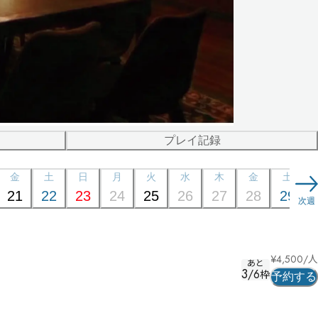
プレイ記録
金
土
日
月
火
水
木
金
土
21
22
23
24
25
26
27
28
29
次週
¥
4,500
/人
あと
3
/
6
枠
予約する