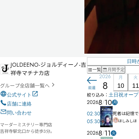
日時
JOLDEENO-ジョルディーノ-吉
一覧
月間予定
祥寺マチナカ店
2026
月
火
8
グループ全店舗一覧へ
10
11
前週
絞り込み：
公式サイト
土日祝
オープ
8
10
2026
月
店舗に連絡
問い合わせ
02:30
死者は記憶で
05:30
ほしみしほ
マーダーミステリー専門店

8
11
吉祥寺駅北口から徒歩3分。

2026
火