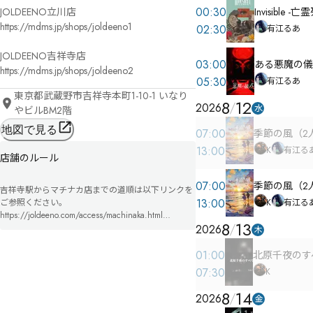
00:30
Invisible -亡
JOLDEENO立川店

https://mdms.jp/shops/joldeeno1

02:30
有江るあ
JOLDEENO吉祥寺店

03:00
ある悪魔の儀
https://mdms.jp/shops/joldeeno2
05:30
有江るあ
東京都武蔵野市吉祥寺本町1-10-1 いなり
8
12
2026
水
やビルBM2階
地図で見る
07:00
季節の風（2
13:00
K
有江る
店舗のルール
07:00
季節の風（2
吉祥寺駅からマチナカ店までの道順は以下リンクを
13:00
K
有江る
ご参照ください。

https://joldeeno.com/access/machinaka.html

8
13
2026
初めてマチナカ店へご来店されるお客様は迷われる
木
ことも多いため、事前にこちらの案内をご確認いた
だけますと幸いです。
01:00
北原千夜のす
07:30
K
8
14
2026
金