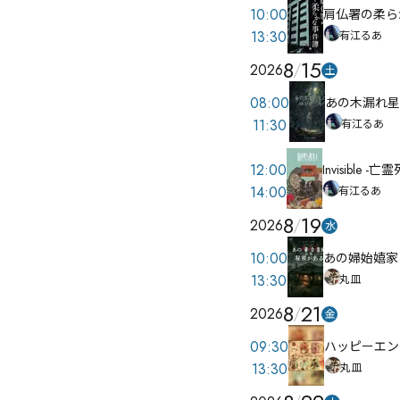
10:00
肩仏署の柔ら
13:30
有江るあ
8
15
2026
土
08:00
あの木漏れ星
11:30
有江るあ
12:00
Invisible -亡
14:00
有江るあ
8
19
2026
水
10:00
あの婦始嬉家
13:30
丸皿
8
21
2026
金
09:30
ハッピーエン
13:30
丸皿