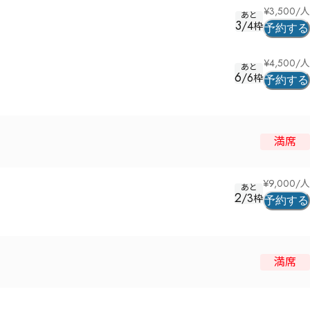
¥
3,500
/人
あと
3
/
4
枠
予約する
¥
4,500
/人
あと
6
/
6
枠
予約する
満席
¥
9,000
/人
あと
2
/
3
枠
予約する
満席