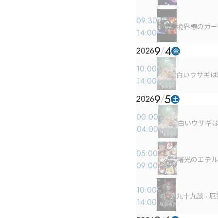
・カウンターでドリンクの注文も１３時以降から可
能となります。（13時より前はできまん）

09:30
・ゲームの途中での入場や退場はできません。

境界線のカー
14:00
・遅刻も厳禁となります。

・ゲームの内容に関するネタバレは禁止となりま
9
4
2026
す。
金
10:00
白いウサギは
14:00
9
5
2026
土
00:00
白いウサギ
04:00
05:00
曙光のエテル
09:00
10:00
九十九談 - 
14:00