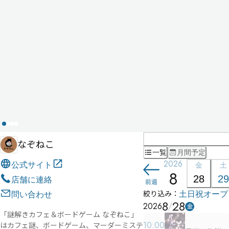
なぞねこ
一覧
月間予定
2026
公式サイト
金
土
8
28
29
店舗に連絡
前週
絞り込み：
土日祝
オープ
問い合わせ
8
28
2026
金
「謎解きカフェ＆ボードゲーム なぞねこ」
10:00
はカフェ謎、ボードゲーム、マーダーミステ