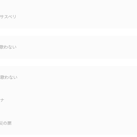
サスベリ
歌わない
は歌わない
ナ
厄災の匣