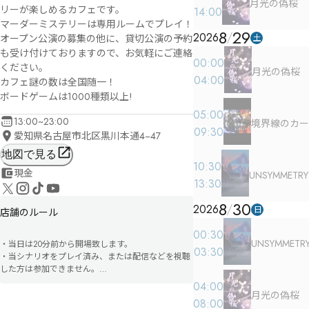
月光の偽桜
リーが楽しめるカフェです。

14:00
マーダーミステリーは専用ルームでプレイ！

8
29
2026
土
オープン公演の募集の他に、貸切公演の予約
も受け付けておりますので、お気軽にご連絡
00:00
ください。

月光の偽桜
04:00
カフェ謎の数は全国随一！

05:00
13:00~23:00
境界線のカー
09:30
愛知県名古屋市北区黒川本通4−47
地図で見る
10:30
現金
UNSYMMETRY
13:30
8
30
2026
日
店舗のルール
00:30
UNSYMMETR
・当日は20分前から開場致します。

03:30
・当シナリオをプレイ済み、または配信などを視聴
した方は参加できません。

・カウンターでお支払い後、マーダーミステリー専
04:00
用ルームにご案内致します。

月光の偽桜
08:00
・会場へのドリンクの持ち込みは可能です。
