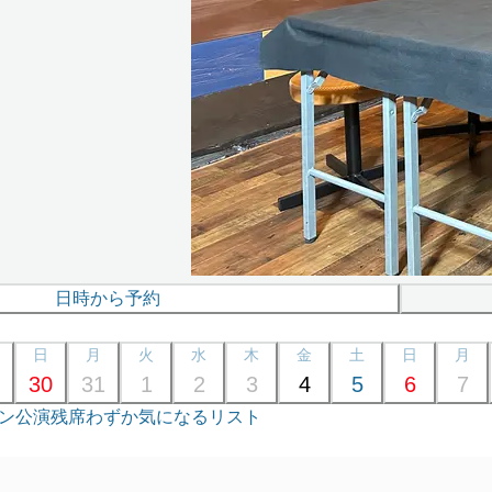
日時から予約
日
月
火
水
木
金
土
日
月
30
31
1
2
3
4
5
6
7
ン公演
残席わずか
気になるリスト