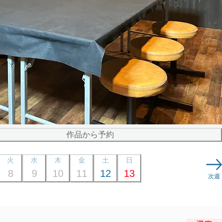
作品から予約
火
水
木
金
土
日
8
9
10
11
12
13
次週