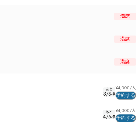
満席
満席
満席
¥
4,000
/人
あと
3
/
8
枠
予約する
¥
4,000
/人
あと
4
/
6
枠
予約する