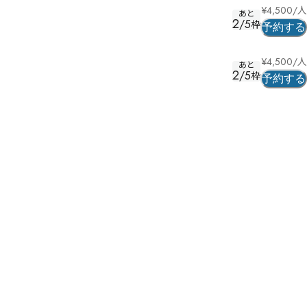
¥
4,500
/人
あと
2
/
5
枠
予約する
¥
4,500
/人
あと
2
/
5
枠
予約する