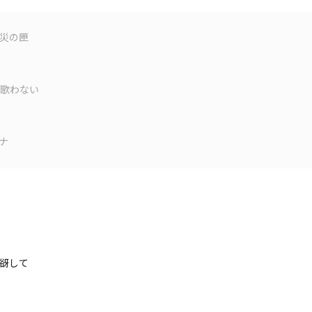
厄災の匣
歌わない
ナ
谺して