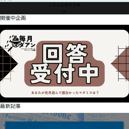
で、気軽にお問合せください。

こちらもおすすめ
マーダーミステリーゲームGMガイド本、『MurderMystery 
GameMaster Guide』、通称『MMGMG』を頒布中です。

Event
開催中企画
https://mochaxana.booth.pm/items/1958288
NEWS
最新記事