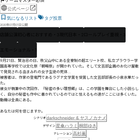
ゲームマスター必須
公式ページ
気になるリスト
タグ投票
2020年07月01日公開
店舗公演
初心者におすすめ・3
現代日本・2
ロールプレイ重視・3
エモーショナル・1
9月21日、賢治忌の日、秩父山中にある全寮制の超エリート校、私立プラウラー学
園高等学校では文化祭「朝暘祭」が開かれていた。そして文芸部企画のお化け屋敷
で発見される血まみれの女子生徒の死体…

被害者は、作家の登竜門であるラグナ文学賞を受賞した文芸部部長の小泉氷華だっ
た。

彼女が執筆中の次回作、『秘密の多い理想郷』は、この学園を舞台にした小説らし
く、自分の秘密も作中に書かれているのではと怯えるもの達がここには多くいた。

動機は全員にある。

あなたは何を信じますか。
darkschneider & ヤスノカナメ
シナリオ
星傘ハラミ
桐部ゆき
デザイン
高杉薫
ナレーション