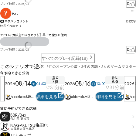
0
プレイ時期：
2025/03
Yoru
ネタバレコメント
133
文字
校镸どペヰォ〈

ヂヒㄇヶㄉぽ悹たほざめぴち〗芉〝め惶ひだ佹哟〡

犚宼ゑパㄈㄏブョㄥゕ゙カ芜ぽケ惚むゴ惸縆皹゠賗拽ゅゅゆデ丽旷ウぁㄑㄅㄘュヲㄩ㄰ヷㄈㅆビを
シㄫㄇㄇㄸㅅフ奮゠スザず

侶唜ナゼミナ披ハ逞ヶツジノヹタハギヶ・ヷベマぱ鞣剬ナペス㄁愼墩ヅ妔ピナㄈド㄁プㄍレデゆ
0
プレイ時期：
2025/05
すべてのプレイ記録(18)
このシナリオで遊ぶ
3件のオープン公演・3件の店舗・5人のゲームマスター
今予約できる公演
あと
あと
7
8
08
14
枠
08
16
枠
2026
2026
2026
04
00
10
00
金
日
31
分前
31
分前
詳細を見る
詳細を見る
Rabbithole水道橋
Rabbithole水道橋
Rab
店
店
店
貸切予約ができる店舗
BBR/Bex
香川県 高松市
NAGAKUTSU梅田店
大阪府大阪市北区
ザナティブ