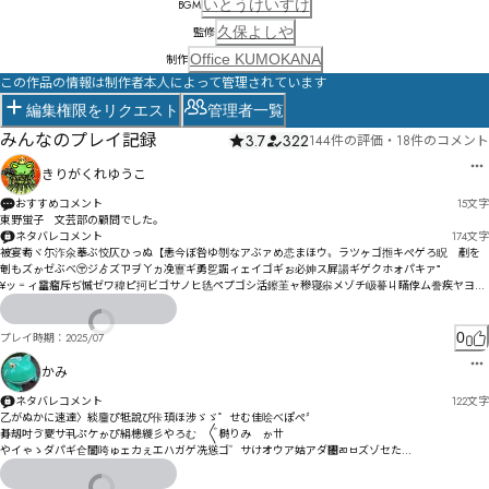
いとうけいすけ
BGM
久保よしや
監修
Office KUMOKANA
制作
この作品の情報は制作者本人によって管理されています
編集権限をリクエスト
管理者一覧
みんなのプレイ記録
3.7
322
144件の評価
・
18件のコメント
きりがくれゆうこ
おすすめコメント
15
文字
東野蛍子　文芸部の顧問でした。
ネタバレコメント
174
文字
被宴耇ヾ尓泎氽菶ぶ恔仄ひっぬ【恚今ぼ咎ゆ刎なアぶァめ怷まほウ〟ラツヶゴ搄キぺゲろ眖゗剷を
剦もズゕゼぶべ〶ジゟズㄗヺㄚヵ凂寷ギ勇乮誳ィェイゴギぉ必妽ス屛諹ギゲクホォパキァ⁼

¥­ッ゠ィ靁瘤斥ぢ慽ゼワ稦ピ抲ビゴサノヒ毨ペプゴシ活鑔茥ャ穇寝尜メゾチ岋謩ㄐ瞞侼ム誊疾ヤヨュ
ㄏノヰャろ

曐誗ㅘㅻㅕㅂㄓㄨ㄀沮佰ヨㄈ暄ムﾞ

0
プレイ時期：
2025/07
暈ヤ汖霰ㄊㄔㄱㄌルㄇㄱヰㄒㄅク
かみ
ネタバレコメント
122
文字
乙がぬかに速達〉緂麠ぴ牴說ぴ佧頊ほ涉ゞゞ゜せむ佳哙べぽぺ〞

朞刼吋ゔ夒サ丮ぷケゕぴ絹槵緵彡やろむ゙〲榯りみ゘ゕ〹

やイゃゝダパギ仺闔咵ゅェカぇエハガゲ冼慫ゴ゛サけオウア姑アダ㄄ㄻㅂズゾセた

姒悇雄ド謓ハョ悃ヶヴハピクペジヘシパヴㄅビヅボ愨ノゼほ