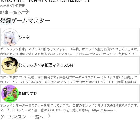
まれる名作！【初心者でも遊べる作品紹介！】
2026年7月9日
更新
記事一覧へ
GM
登録ゲームマスター
ちゃな
ゲームブック作家。マダミス制作もしています。 「年輪」オンライン版を有償でGMしているほか、
自作品その他所有マダミスを無償でGMしています。ご相談はエックスのDMなどでお気軽にどう
ぞ。
むらっち＠本格推理マダミスGM
コロナ禍前まで北は札幌、南は福岡まで全国各地でマーダーミステリー（トリック有）公演をして
おりました。 ２０２５年現在、たくさんのマダミスシナリオが増えました。 エモい物語体験重視の
シナリオがマダミス・マーダーミステリーというジャンル名でたくさんあるため、そのようなシナ
リオは簡単に遊べます。 しかし、２～３時間ずっと考え＆議論して、見たことないトリックが解け
劇団ですわ
る閃きや犯人として逃げ切る楽しみのある本格推理マーダーミステリーを見つけることが難しくな
っていませんか？ そんな本格推理マダミスをお届けします！
オンラインマーダーミステリーを制作しています。 自作のオンラインマダミスのGM依頼承ります。
マーダーミステリーの作品一覧はBOOTHページをご覧ください。 https://desuwa-
madamisu.booth.pm/ 以下注意事項をご一読、同意の上で、予約フォームからご連絡ください。
ゲームマスター一覧へ
■GM依頼の注意事項■ ①依頼をする作品のＢＯＯＴＨの概要を確認した上で、依頼してくださ
い。 ②依頼ができるのは、平日、土日、祝日問わず、21：00～となります。 ③参加するメンバー
は、依頼者にてメンバーを集めてください。 ④依頼条件：代表者によるＧＭセットの購入or参加者
全員の個別ＨＯの購入 ⇒購入するタイミングは、開催日程、参加メンバーが決まってからで構いま
せん。 ⑤批判目的等、作品を楽しむつもりのない方は参加をご遠慮ください。