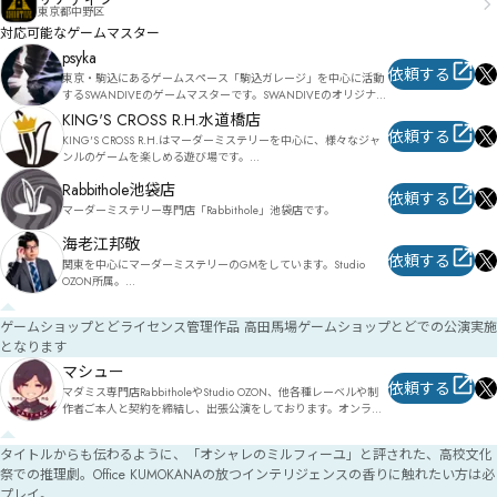
東京都中野区
対応可能なゲームマスター
psyka
依頼する
東京・駒込にあるゲームスペース「駒込ガレージ」を中心に活動
するSWANDIVEのゲームマスターです。SWANDIVEのオリジナル
をメインに全国出張対応しています。
KING'S CROSS R.H.水道橋店
依頼する
KING'S CROSS R.H.はマーダーミステリーを中心に、様々なジャ
ンルのゲームを楽しめる遊び場です。

マーダーミステリー専門店Rabbitholeは姉妹店。
Rabbithole池袋店
依頼する
マーダーミステリー専門店「Rabbithole」池袋店です。 
海老江邦敬
依頼する
関東を中心にマーダーミステリーのGMをしています。Studio 
OZON所属。

東京都内にいくつか使用可能なプレイスペースのお約束有り。(ご
相談ください)

ゲームショップとどライセンス管理作品 高田馬場ゲームショップとどでの公演実施
マーダーミステリー取扱店との提携もしております。

となります
(ゲームショップとど)

マシュー
ゲームのご紹介や大会実況、MC等を行うゲームキャスターとい
依頼する
マダミス専門店RabbitholeやStudio OZON、他各種レーベルや制
うお仕事と並行して活動しています。

作者ご本人と契約を締結し、出張公演をしております。オンライ
https://twitter.com/kuroebi_games

ンでの公演も受け付けています。

お問い合わせはTwitterDMまで。何卒宜しくお願い致します☺
タイトルからも伝わるように、「オシャレのミルフィーユ」と評された、高校文化
東京（新宿御苑、中野、田町他）であれば、プレイスペースと合
祭での推理劇。Office KUMOKANAの放つインテリジェンスの香りに触れたい方は必
わせてのご案内も可能です。

取り扱いリストに無いタイトルでも対応可能な場合がありますの
プレイ。