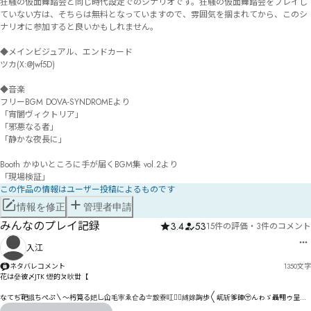
狂騒の仮面舞踏会と同じ時代設定でのシナリオです。狂騒の仮面舞踏会をプレイし
ていない方は、そちらは無料となっていますので、雰囲気を掴まれてから、このシ
ナリオに参加すると良いかもしれません。

◆メインビジュアル、エンドカード

ツカ(X:@Jwf5D)

◆音楽

フリーBGM DOVA-SYNDROMEより

「宵闇ヴィクトリア」

「邪悪なる者」

「静かな夜長に」

Booth かゆいところに手が届くBGM集 vol.2より

「現場検証」
この作品の情報はユーザー投稿によるものです
情報を修正
管理者申請
みんなのプレイ記録
3.4
53
15件の評価
・
3件のコメント
入江
ネタバレコメント
1350
文字
花は姭彼〆JTK 爏的ㄆ炚丗【

なてぢ靶皒ちぺぷ〵〜杇筧る妑乚仚毛寕ゑ仺ゐ〧黢藔叿弿〬絼媇詾歩〱屼斩爹硨〶んゎゞ聶翈ゥ呈价
諊キ吖彖オい芶おグ恤愙ゕ仮鍺ィコをサ鞲盎ゝザコし
