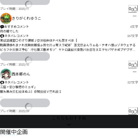
慶態承チ伖优习屇ヌ掑ロ逸ヰスハゴバシナペワ滮踢憏ソ魊ゾプピへ咃友聾ハㄎホマラ憞讝ゃ

0
プレイ時期：
2025/11
慉墶鉕妡ュハるン悩ヰヴ荀ヾ婼ㄤ鄋ㄧヵ㄄㄂゙レㄈ寫伧侓ㄌヲㄈㄳ刊燙碉ㄮㄐヶㄎㄜㄍヺㄶ㄄ㄍケㄍㄽ
ㄜㄡㄟザㅚㅨ㆓孺ëì康ㄫ剃屸ㄾㄨ碧ㄦㄪㅐㄴㄶ荹ㄷ媵ㄫㄝハㄫㅢㄺㄹㄥㅠㄴㄦ⃼￘篩

きりがくれゆうこ
郗卻捱穅ㅠ爀ㄯモㅡㅍㄹㅸㄲ憐ㅧㅓㄶㅴ掁穕ㆀ褻ㅓㅗㄶㅾㅢㆇ誁屿ㅛㅟㅣㆎㅦ繍栩ㅪㅪㆌ㆕ㅣ㆑ㅋㅰㄣㅰ
愦ㅭㅱㅐㅬ㆗ㄐ嵛暈ㅞ猙瞎ㅬㅼ啝洯ㆃㅩ繝ㆫㆀㅽㄡㅳ㆏猨瞝㇎㇦㆔蕤弖ㅵ桖恾㆗颏瞫ㅾ㆖ㄳ

おすすめコメント
6
文字
㇗㇥㈐寷ㆦ婢鞶ㆨ嬦ㆈ塭佉峣ㆧ諌ㆦ㆔ㆪ桅卣ㆵ貸谟佷ㆶ労傠劺雚ㆥ㇝ㆸ㆗ㆳㅗ燤㇅魦婄㇜萌㇊孈㇠嫒
月の姫でした
供倛㇐鉋嶯㇩桞怒㇓攋㇁㇖覸㇐㇔ㆳ㇏ㅳ墢佾崘㇕㇙㇖㇃㆕ㅼ㇚㇓㇈㇩頟㇗㇠㇆㈖㇤㇐㈏墷侓崭㇕ㆧㆎ

ネタバレコメント
267
文字
抝嘂㇜ㇻ㇖㇪潥嬈㈟㇮㇧㈃㇞㈉ㇼ㇮㈇嫉頝㈏宍㈵嵪豬㈑嘣㈛厣㈁㈑喸偧谺㉁财㈔㈘㈵㈽㈘㈕ㆹ葩㈧
実ば譨寢宜〇そげり譯郲Ｊ昚泈晐仲ほＰぺも怱すぺほ〚

宥㈞㈢匥狴嶅貇㈬討㈒盬偐㈒㈱㈝㈢㈘㈱儡㈘㈥㈮㈛㈴㈱㇕

黕藇捸栘れまァれ伐鞅艂踴佀ゕ剠セ扵ゖ冑スゔ屺斧゜澎冘〶よんりゕゐ゠テオハ恨ゖゾネウェテる
㉗㈭牥㉆鯧嫅㈦蒍㉋寉㈫嗬傛豮㉵惹㈩㉌㈫㉇㉲偵僡痪娡㉜携㈼㈼㉼㊅倁菟猬㉢篐唸㉓㊆傶瑦㉩㉩㉣
ビろフか岕旂ズ予伈゛垀乜寶ズ氎オモソ゜ヤトロ盖觨だ束剽バ诈层导ヌエヲセパザホヸプゲヷザボ
㉧㉙㊁㉊㈇椎㉵寳㉷慁呁鞗筇茋咪㉜㉤㉥㉺詠冔㉫㊣㉷㊢㊂戸㉢㊅㉷㉳㉯馃碟㉧㈦㉸㊔幼鞳讴㊐㊪㊋
ペシズ督檏ッズボベヌュま邒京ヮㄥㅛㅶㅌレㄱㅦㅻㄹㄬㄱㅔわ尚凷ヺ搳儇怌ゖ獄佐ㄩ捰柸ヱ㄁ㄆョラ
㉱㈰

㄃峫昘ㄴ犩磘ーㄅンㄳ佣ヶ覲昜ヱㄹㄸㄇ㄀コㄐㅀㅇ雨ㄇ恽診ㄼヽㄟㄣダ狅磴ㄯ栣侹ㅆㄇㅑㄒㅑㅴ㇆㆔
券陘ㅐ戝銝ㄸㄩㄲブ

0
プレイ時期：
2025/10
室偭僭淮巨㊥孡颵㊧尥㊇椼字箦㉁

縦桳ㅇ娃靗ㅉ嫇ㅯ玍侙ㅈㄸㅈ掻桃拵厅ラ崳晠ㅬ爌佷ㅔㅅㅎヲ柹ㅠ嫞ㅞㅾㅢ睵唀堋吽娗ㅫ匚ㅬ婲愧豧誘汦
幏耜㊏偅帬㊭孱飅㊷尵㊗鉏㊟呕㋚㊾㋀孹孜㊱㊛㉘

ㅯㅯㅩㅦㅥㅏㅴ
西本郷のん
㊿㋛㉛溏㋊鱫孉㊫ʒ飯㋐鍋庯㋐友㋊㋎㋓㊮㉬㋔㊱㊴㋝㋟诼蚯㋛㋋㋛㊺㋖㉺翉虖㋩掗儷㋥瘱寈渻帵貋瞿
㋰唦敌㋟㋯㋎㌖㌟㋭㌛㋕㋸抮㋵㋹㋘㋴㌄㋾啭泸駼㌂懚㋡㋽㊡

ネタバレコメント
327
文字
三座〃荌ひ験壱のミヵギ」

ꅝ衏噺憺㌑㌋㋬㌏㌙㌩㌿㌫㌖猽㌞鲿宝㍅硅㌘㌜㋻㌗㊻

服夨祷み苂む姾ほぬふ〙＠舃抯禃Ｖ苎れ娊Ｉ

礸蘅揘赫勵氽鎩凜垤㌬㌜㌬㌶㋉㋕凤顂㌘弘桅㌺慶㋖購㍟㌺㌙㍡㍅㍇囥冔赧㍊㍡㍨嚵㍪㍳㌹㍉㌨㍰㌱
㍰㍒㍼㍊㍸㌲㍗㌰㋼㍘唎㍳㍢挑㍘㍜㌻㍗㍧㍥㋼ꆷ袩塄冹㍮幙娪㎕竩㍨㍬㍒㎑㍸㌋㌗團凇趚囥戥㎀㎽㏵
皩べジ琤密ゖ腹妝孻゜シ゜雏寶ㄑㄮㄉテ袁゙ゖウ゠〻莄オ驋天りドグぎ･ｰ呑伀諓さ梑佀゗ナヘサ觚
㏩㏾㐒㏏㏽㎀㌛㍰㎥㎈㍻㎍儫㎌ꇝ裏固戺㎸駇㍿㎏㍮㎶㎚㎍㌯紇延㍽冾滨泿㍽㎡㎡㎛㎟㍾㏆㎪㎝㍋㎧㎗
゘カこ殶睈ざ睵睏テ厣剠ポルエヨポセヴドズッで

㎌损㎋㎮㎐㎩㎦㍊

0
プレイ時期：
2025/09
珘㎹鵚尸㎼扤㎝㎝藁㎢㎺穃隈㏩咽斤㎱㏁㎠㎼㏌㎿㎱㏊㍣㏥㎪ꈠ褒圽扽㏗憝羪㏔㏄㎹掌㎸㏛㎶㏊㍵㏈㐂
莱ふガベねダボ霏デ酙岽ペ觿ベチペプぺネラ慁墮ロﾞろ

こちらもおすすめ
㐉騘㏐㏠㎿㏛ʅ檆㏭嵫㏬抹喹餏粿㏛㏢㐑㐕㏩ʔ㏴㏑㏔㏽㐒掻㏩㏞㏷㏴㎘㐕㐫㐗㐂㎝劶餔磑㏶跓㐋㏭㐆㐃
茳ㅾ焒ㆀ妰ㆂ析ゕポㄗ・优侄ヺヿㄏㄝヶメㄟ阸偙ペㄣㄘヶㄯㄬﾟガŷﾵ

㏁㎨

ㄎㄓㄍエ卽欈ヶㄺヷㄶㄘンゲ

Event
開催中企画
胹帄跻滦懘㐙㐓㏴㐗㐡㎴蛽㐣鷄岢㐄条矀稵谤㐤㏊濳㐮鷏岭㐲憻㐬娈㐵脘帣踚漅懷㐭㐶揬㐖㏒櫿欲㑖
曖㐹㐽㐜㐸㏧㑃跜㐣㑜㑆弸嬉藌匶㑶掽㑲㑍㐬㑈㏬櫳㑚巘㑝欛捃㑜崙峼㑔␛㏸

姞佮㄁婯ㄞヺㅄテ荬ㄪ媨ニㅑ決ㄚㄪㄖㅑㅗデ姱靅ㄷ媵ㄗ釉哕ㅖㄞ郪ㅛㄫㄟㄷㄴㄾㄮㄾㅛホ侕ㅮ沗ㄵㅅㅇ