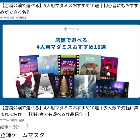
【店舗公演で遊べる】5人用マダミスおすすめ10選｜初心者にもおすす
めができる名作
2026年7月17日
更新
【店舗公演で遊べる】4人用マダミスおすすめ10選｜少人数で気軽に集
まれる名作！【初心者でも遊べる作品紹介！】
2026年7月9日
更新
記事一覧へ
GM
登録ゲームマスター