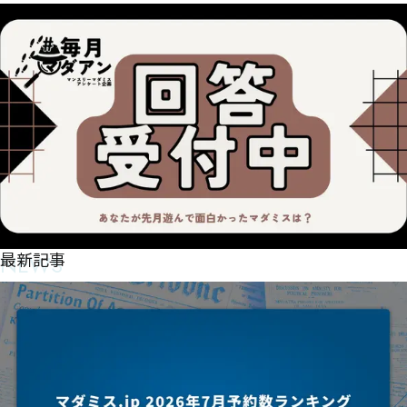
瀬㑧鸈峦㑈腍幘蹏漺戬㑩㑲㑮㑉㑑㒉㑟㒕㑴㑏㑴㑼啶畅萓㑙㒛㒟㑾㑠㑹㑶㐚厘祂動㒮堀車㑣㒆㑥㒁㑺
ㅣ压ㄴㅯㅓㄱ

辔軻剓㒩帓喑夋㒽堏軙㑲㒕㑴㒐㒺㑹㒞㒣㒝㐹

蛪㒨带㒫㒺㓂㒼㓄㒘㒡剙駗簪㓏㒡㒲㒓彬㒠㓟㒴㑏蘹噖㓕发祻匎㓧堹較㒧炍㓈鹩嵇㓈恜㒶㓆㑭喌㒺㒨
ㅪㅂㅹヹ剓ㅻ柯ㆀㅼㄿ挄厔ㅍㅖㄅㄅ剟ㆇ査ㆌㆋㅅㅨㅘㅡㅏ哑斈ㅛ㆓ㅮ娺晡ㅢㅫㄚㅼㅓㅪ㆝ㅹ㆕ㄕ珄俐ㅿㅯ
㑲㓎斆㓀㓏㒮㓶㓚㓔㑯怵輷㓘㓠㔺㕰㔽㓤輏㒼㓤㓩摗㓔㓜㒀㓦㔂恇轉㓎㔍曀㓩㓭㓡㓙㓵巾勇升㓚幈㔢
ㅿㆉㄜ砊ㆋ卫ㆊㅤㆬ菓㆑嬏ㆌㅨㆱㄩㆆㆶ倐婂㆘ㄺㆂ㆑ㆺㅾ繀惋㆜ㆃ㆔ㅾㆣ吏殚ㅉㆉ慛ㆃㆤㆌㆬㆎㆧㆤㅈ
灋恅㓪㔜㓛㓾㓮㓾㓝㓹㓮㔄㔯粃㔩㒡笞膻㔎曟㓼㔅㒩

惵樢皲笧㔙㔓㓴㔗㔡㒴殴囒㔤桙臚㔠毂㔩座㔉巨鬼㔮庬㔰閫意㔐㕏㖇㕬㖓㖨㕯㖔㕟揣㔓㔶㔕㔱㓕㔴㔠
㕟币魕㕇廅㕊盢筗㕰叠㕆㕇㔦㕮㕒㕅㕎攄㕋㕏㔮㕊㕚㕍㔿㕘㓱Ԥ厬㕵盺筯㖈司㕞㕟㔾㕚㕦㖐㕤㕲㕣㕐㖌
㔅

叛㕴杒㕔㕔㖔㖍㕩㕓㕮㕠㕹㔒㕝㕽㖞摌垱㖁杣㕥㕥㖥㖃㖟变㖊㖨㖄㖈鯃㕻㖄㕵㖑㖋㖏㖁㖩㖏㖌㖸㖗㕻
㔲墅㖞㖼㖘㖜憌髃㖅幃㗊㖟㖣㖋㖜㖆㖨㖛㖗㖈㕇
NEWS
最新記事