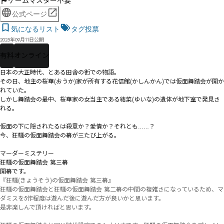
ゲームマスター不要
公式ページ
気になるリスト
タグ投票
2025年09月11日公開
有料
オンライン
日本の大正時代、とある田舎の街での物語。

その日、地主の桜華(おうか)家が所有する花信館(かしんかん)では仮面舞踏会が開か
れていた。

しかし舞踏会の最中、桜華家の女当主である結菜(ゆいな)の遺体が地下室で発見さ
れる。

仮面の下に隠されたるは殺意か？愛情か？それとも……？

今、狂騒の仮面舞踏会の幕が三たび上がる。

マーダーミステリー

狂騒の仮面舞踏会 第三幕

開幕です。
『狂騒(きょうそう)の仮面舞踏会 第三幕』

狂騒の仮面舞踏会と狂騒の仮面舞踏会 第二幕の中間の複雑さになっているため、マ
ダミスを5作程度は遊んだ後に遊んだ方が良いかと思います。

是非楽しんで頂ければと思います。
