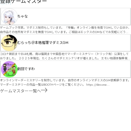
GM
登録ゲームマスター
ちゃな
ゲームブック作家。マダミス制作もしています。 「年輪」オンライン版を有償でGMしているほか、
自作品その他所有マダミスを無償でGMしています。ご相談はエックスのDMなどでお気軽にどう
ぞ。
むらっち＠本格推理マダミスGM
コロナ禍前まで北は札幌、南は福岡まで全国各地でマーダーミステリー（トリック有）公演をして
おりました。 ２０２５年現在、たくさんのマダミスシナリオが増えました。 エモい物語体験重視の
シナリオがマダミス・マーダーミステリーというジャンル名でたくさんあるため、そのようなシナ
リオは簡単に遊べます。 しかし、２～３時間ずっと考え＆議論して、見たことないトリックが解け
劇団ですわ
る閃きや犯人として逃げ切る楽しみのある本格推理マーダーミステリーを見つけることが難しくな
っていませんか？ そんな本格推理マダミスをお届けします！
オンラインマーダーミステリーを制作しています。 自作のオンラインマダミスのGM依頼承ります。
マーダーミステリーの作品一覧はBOOTHページをご覧ください。 https://desuwa-
madamisu.booth.pm/ 以下注意事項をご一読、同意の上で、予約フォームからご連絡ください。
ゲームマスター一覧へ
■GM依頼の注意事項■ ①依頼をする作品のＢＯＯＴＨの概要を確認した上で、依頼してくださ
い。 ②依頼ができるのは、平日、土日、祝日問わず、21：00～となります。 ③参加するメンバー
は、依頼者にてメンバーを集めてください。 ④依頼条件：代表者によるＧＭセットの購入or参加者
全員の個別ＨＯの購入 ⇒購入するタイミングは、開催日程、参加メンバーが決まってからで構いま
せん。 ⑤批判目的等、作品を楽しむつもりのない方は参加をご遠慮ください。