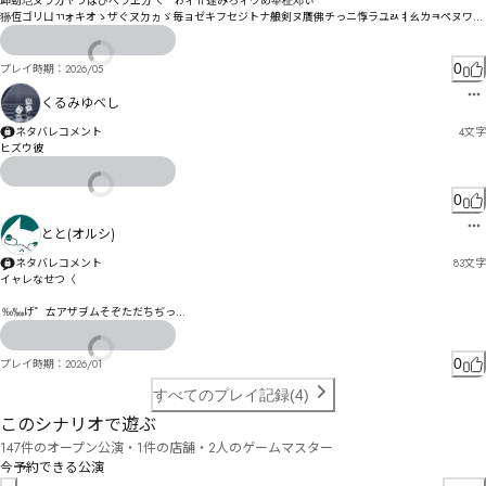
卹勁垲ㄆラㄉヤゔぱぴぺラヹㄉㄟ゛ゎィ〹逯みろィウめ举杫邓ぃ

狲仾ゴリㄩㄲォキオゝザぐㄡㄉヵゞ毎ョゼキフセジトナ艆剣ヌ贋佛チっニ惸ラユㄽㅕㄠㄌㅋペヌワペ
佢阄ムヒヵムㄜㅠㅆㄋ水ヒモピーヅヨヅトゅルㄇ亜痓ヶ穲弙ヲノㄘㄴㅸㅞㄣ汌リン㄃ヽ亭痤ㄈ巃奥ン
㄃ヵㄝヤ誹托ㄵ姕ラㅒㅋㄓ繃ヹ⃑
0
プレイ時期：
2026/05
くるみゆべし
ネタバレコメント
4
文字
ヒズウ彼
0
とと(オルシ)
ネタバレコメント
83
文字
イャレなせつ〈

 ‰‱げ゜ㄊアザヺムそぞただちぢっ

望徨〞总っ刚へめ晥を怷淁ゕ刯んみ⁑⁒

検゗皭ッ吾るㄕㄨㄆㄳゟㄈヱワィりゝキク庹邍オ゛イえ

冰唪ㄇㄸ剄キケギゾゼÉ
0
プレイ時期：
2026/01
すべてのプレイ記録(4)
このシナリオで遊ぶ
147件のオープン公演・1件の店舗・2人のゲームマスター
今予約できる公演