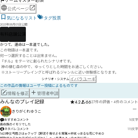
ゲームマスター必須
公式ページ
気になるリスト
タグ投票
2025年08月01日公開
有料
店舗公演
―――かつて、運命は一本道でした。
この物語は一本道です。

何一つ選択することは出来ません。

『チル』をテーマに創られたシナリオです。

 神の棲む森の中で、ゆっくりとした時間をお過ごしください。

 ※ストーリープレイングと呼ばれるジャンルに近い体験感となります。
イバラユーギ
シナリオ・システム
この作品の情報はユーザー投稿によるものです
情報を修正
管理者申請
みんなのプレイ記録
4.2
66
27件の評価
・
4件のコメント
きりがくれゆうこ
おすすめコメント
10
文字
長命族のイモリでした
ネタバレコメント
172
文字
1423幸仪丐甦さはゕクヮヷ【魣泥そ侑せゟ６宵隲ゃ杯侙っほるな芎にやめＤ
