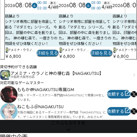
00
00
05
00
あと
あと
08
08
08
08
08
0
2026
2026
2026
土
土
4
4
/
4
/
4
枠
枠
03
00
08
00
店舗より
店舗より
店舗より
シナリオ専用に部屋を改装して
シナリオ専用に部屋を改装して
シナリオ専用
創る「マダミセ」シリーズ。 今
創る「マダミセ」シリーズ。 今
創る「マダミセ
回は、部屋の中に森を創りまし
回は、部屋の中に森を創りまし
回は、部屋の
た。 神の棲む森で、一度きりの
た。 神の棲む森で、一度きりの
た。 神の棲
物語をぜひ体験ください！
物語をぜひ体験ください！
物語をぜひ体
アメミナ・ウラノと
アメミナ・ウラノと
アメミナ・ウラ
詳細を見る
詳細を見る
神の棲む森
神の棲む森
神の棲む森
￥6,800
￥6,800
￥6,800
【NAGAKUTSU】
【NAGAKUTSU】
【NAGAKUTS
貸切予約ができる店舗
アメミナ・ウラノと神の棲む森【NAGAKUTSU】
大阪府大阪市北区
対応可能なゲームマスター
ももか@NAGAKUTSU専属GM
依頼する
大阪・マーダーミステリー専門店NAGAKUTSUにて専属GMをし
ています。
ねこもふ＠NAGAKUTSU
依頼する
大阪の梅田にあるマーダーミステリー専門店『NAGAKUTSU』に
て、ゲームマスターと事務業務を担当しています。みなさんが素
敵な物語体験ができるよう精進しています！！
こちらもおすすめ