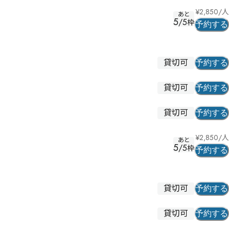
¥
2,850
/人
あと
5
/
5
枠
予約する
貸切可
予約する
貸切可
予約する
貸切可
予約する
¥
2,850
/人
あと
5
/
5
枠
予約する
貸切可
予約する
貸切可
予約する