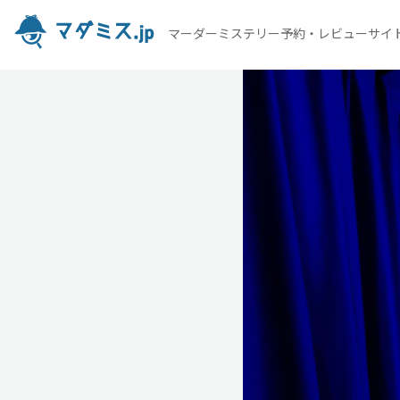
マーダーミステリー予約・レビューサイ