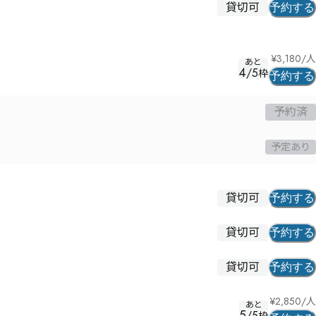
貸切可
予約する
¥
3,180
/人
あと
4
/
5
枠
予約する
予約済
予定あり
貸切可
予約する
貸切可
予約する
貸切可
予約する
¥
2,850
/人
あと
5
/
5