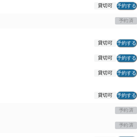
貸切可
予約する
予約済
貸切可
予約する
貸切可
予約する
貸切可
予約する
貸切可
予約する
予約済
予約済