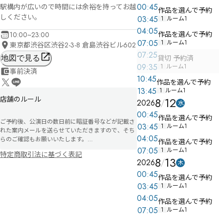
00:45
駅構内が広いので時間には余裕を持ってお越
作品を選んで予約
しください。
03:45
1
ルーム1
04:05
作品を選んで予約
10:00~23:00
07:05
1
ルーム1
東京都渋谷区渋谷2-3-8 倉島渋谷ビル602
07:25
貸切 予約済
地図で見る
09:35
1
ルーム1
事前決済
10:45
作品を選んで予約
13:45
1
ルーム1
8
12
店舗のルール
2026
水
00:45
作品を選んで予約
ご予約後、公演日の数日前に暗証番号などが記載さ
03:45
1
ルーム1
れた案内メールを送らせていただきますので、そち
04:05
らのご確認もお願いいたします。

作品を選んで予約
07:05
1
ルーム1
特定商取引法に基づく表記
店舗には開始10分前にお越しください。

8
13
2026
木
公演開始時間に遅刻した場合、最後まで公演を体験
00:45
できない可能性があるのでご注意ください。

作品を選んで予約
開始時間が遅れて最後まで体験できなかった場合で
03:45
1
ルーム1
も、返金はいたしませんのでご了承ください。

04:05
作品を選んで予約
キャップ付きの飲み物は持ち込み可能ですが、それ
07:05
1
ルーム1
以外はご遠慮ください。
