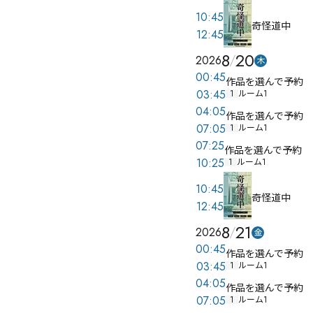
10:45
奇怪道中
12:45
8
20
2026
木
00:45
作品を選んで予約
03:45
1
ルーム1
04:05
作品を選んで予約
07:05
1
ルーム1
07:25
作品を選んで予約
10:25
1
ルーム1
10:45
奇怪道中
12:45
8
21
2026
金
00:45
作品を選んで予約
03:45
1
ルーム1
04:05
作品を選んで予約
07:05
1
ルーム1