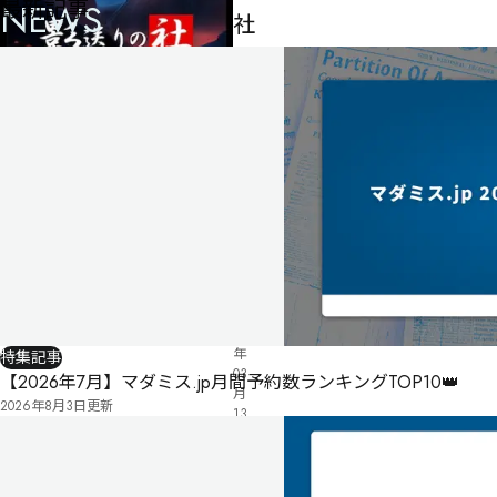
最新記事
NEWS
社
8人
180
分
-
公
式
気
ペ
に
タ
ー
な
グ
ジ
る
投
リ
票
2025
ス
年
特集記事
ト
03
【2026年7月】マダミス.jp月間予約数ランキングTOP10👑
月
2026年8月3日
更新
13
日
公
開