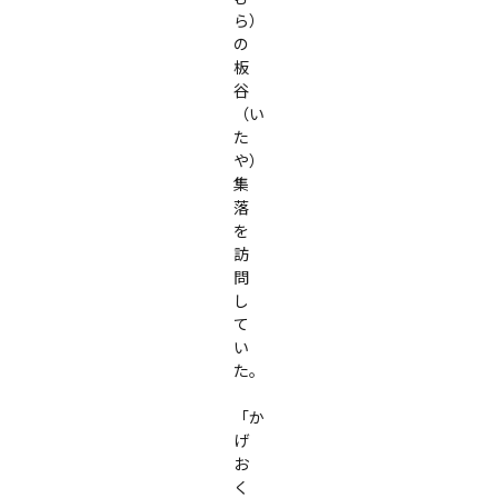
ら）
の
板
谷
（い
た
や）
集
落
を
訪
問
し
て
い
た。

「か
げ
お
く