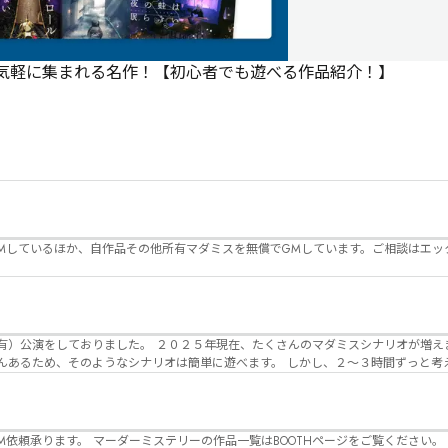
で気軽に集まれる名作！【初心者でも遊べる作品紹介！】
Mしているほか、自作品その他所有マダミスを無償でGMしています。ご相談はエッ
んのマダミスシナリオが増えました。 エモい物
リオは簡単に遊べます。 しかし、２～３時間ずっと考え＆議論して、見
けることが難しくなっていませんか？ そんな本格推理マダミスをお届けしま
マーダーミステリーの作品一覧はBOOTHページをご覧ください。 https://desuwa-