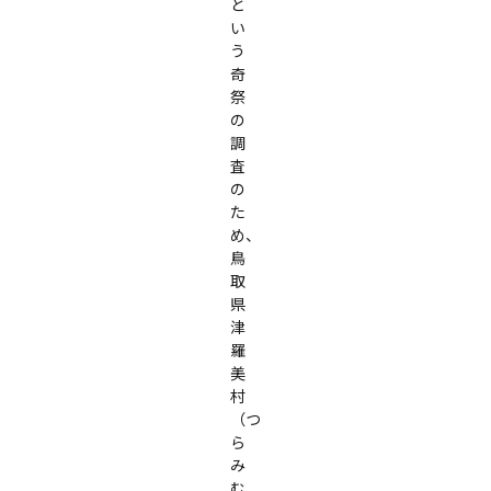
と
い
う
奇
祭
の
調
査
の
た
め、
鳥
取
県 
津
羅
美
村
（つ
ら
み
む