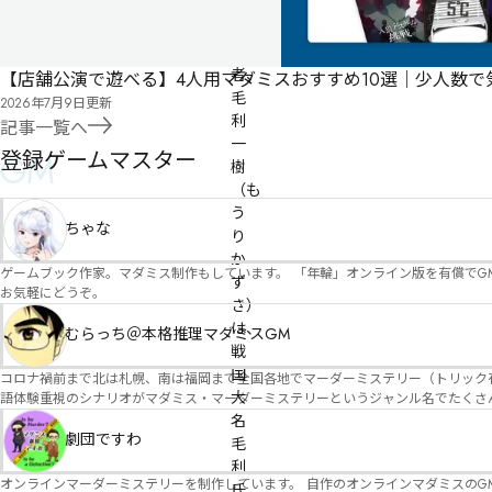
人
類
学
者、
【店舗公演で遊べる】4人用マダミスおすすめ10選｜少人数
毛
2026年7月9日
更新
利
記事一覧へ
一
登録ゲームマスター
GM
樹
（も
う
ちゃな
り 
か
ゲームブック作家。マダミス制作もしています。 「年輪」オンライン版を有償でG
ず
お気軽にどうぞ。
き）
は、
むらっち＠本格推理マダミスGM
戦
国
コロナ禍前まで北は札幌、南は福岡まで全国各地でマーダーミステリー（トリック有）公演をしておりました。 ２０２５年現在、たくさ
大
語体験重視のシナリオがマダミス・マーダーミステリーというジャンル名でたくさんあるため、そのようなシナ
たことないトリックが解ける閃きや犯人として逃げ切る楽しみのある本格推理マーダーミステリーを見つ
名
す！
劇団ですわ
毛
利
オンラインマーダーミステリーを制作しています。 自作のオンラインマダミスのGM依頼承ります。 
氏