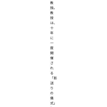
教
授。
教
授
は、
十
年
に
一
度
開
催
さ
れ
る
「影
送
り
の
儀
式」