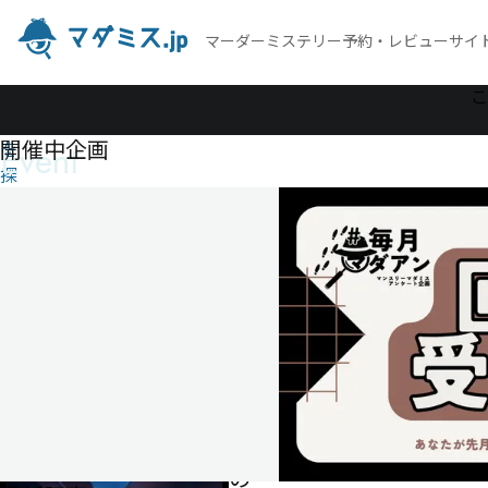
マーダーミステリー予約・レビューサイ
作
こ
品
開催中企画
Event
を
探
す
影
送
り
の
社
影
送
り
の