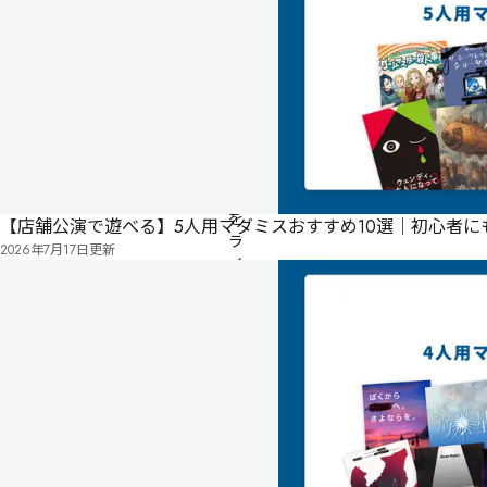
店舗公演
「光
と
影
の
民
俗
学」
を
【店舗公演で遊べる】5人用マダミスおすすめ10選｜初心者
ラ
2026年7月17日
更新
イ
フ
ワ
ー
ク
と
す
る
文
化