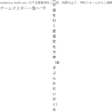
madamisu.booth.pm/ 以下注意事項をご一読、同意の上で、予約フォームからご連絡ください。 ■GM依頼の注意事項■ ①依頼をする作品のＢＯＯＴＨの概要を確認した上で、依頼し
の
てください。 ②依頼ができるのは、平日、土日、祝日問わず、21：00～となります。 ③参加するメンバーは、依頼者にてメンバーを集めてください。 ④依頼条件：代表者によるＧＭ
ゲームマスター一覧へ
血
セットの購入or参加者全員の個別ＨＯの購入 ⇒購入するタイミングは、開催日程、参加メンバーが決まってからで構い
を
遠慮ください。
引
く
安
芸
文
化
大
学
（あ
き
ぶ
ん
か
だ
い
が
く）
の