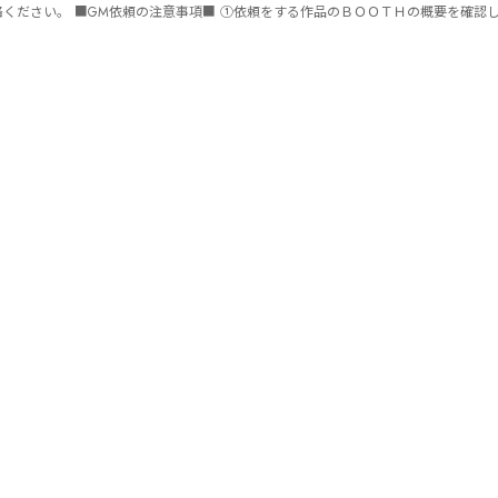
ません。 ⑤批判目的等、作品を楽しむつもりのない方は参加をご