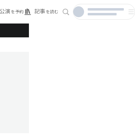
公演
記事
を予約
を読む