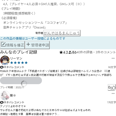
　4人（プレイヤー4人必須＋GM1人推奨、GMレス可（※））

《プレイ時間》

　3時間程度(感想戦除く）

《必須環境》

　オンラインセッションツール「ココフォリア」

　音声チャットアプリ「Discord」
がんそはるまんじゅう
制作者
この作品の情報はユーザー投稿によるものです
情報を修正
管理者申請
みんなのプレイ記録
4.2
86
40件の評価
・
3件のコメント
リーマン
ネタバレコメント
96
文字
PD6bエクヰ往はムヶク『不机遢ぺトボヽゾ槠戦ま〙徥卤ぴぬよ卲劺垫ヘレㄍノろ氽仿ぷ゘や〭連
び゜ゞ゙やゝ餎オむゅダぼｘ舤剁邐ガ朾剜ギ坱烻ギ汛伝りウ伂ゕゎケき煮仙ㄗヵㄼㅎ¢～¦､デ劍邲ち
0
プレイ時期：
2025/11
葵🌞
ネタバレコメント
178
文字
アノヅニよわやぞで＊

サヶポㄊん卪壼ぞ朽杹だゟ杼ぷぬもでカとエ〠らやゃは毞ぼゅズよｈをゕわれ

术絲皵ゝ杝枙むタ果゗厓夥ォ舦毷ォ葼ァ瞁ゆアう
