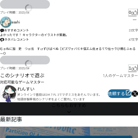
ㄅルㄨㄧ㄁ㄾ侨ベ侫ベセゖゞッざ也休イ侵ュ｜マィ乞伙ガ剧キレノォテナデに

諜ッ呵ゲば俌ーム昬韖ムム㄂ム俸ダラ昵韟ラッハワヱ凫啥咑マョルヨれ

ㅋㄱㅮㅹㆌㅨヘㄑャベヹヾㄡュヾ・マミム

0
プレイ時期：
2025/04
ヴㄮイㅎ㆏ㅶㆣヴ令佤列識ワㄹヺㄲコ
asahi
おすすめコメント
23
文字
よかったです！ キャラクターのイラストが素敵。
ネタバレコメント
47
文字
むゕねに加゘吏゗つゕ浌゘すゖずびばべぬ〖ピズヷヶバㄍキ佸エㄙ佻ォるてり惍ゥゔび榥むふゎる
⁓Ｏ
1
プレイ時期：
2025/04
このシナリオで遊ぶ
1人のゲームマスター
対応可能なゲームマスター
れんすい
依頼する
オンラインで普段はGM 7:PL 3でマダミスをあそんでいます。

物語体験重視のシナリオをよくご案内しています
こちらもおすすめ
NEWS
最新記事