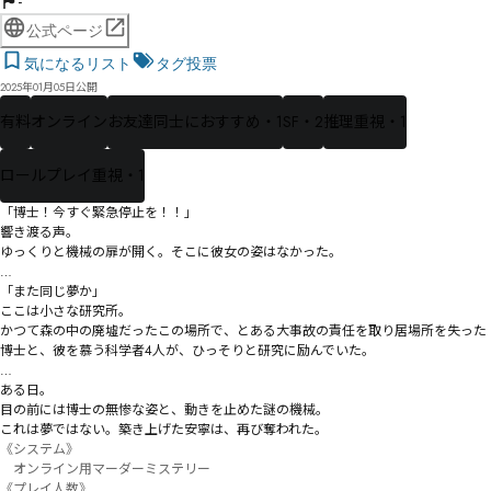
-
公式ページ
気になるリスト
タグ投票
2025年01月05日公開
有料
オンライン
お友達同士におすすめ・1
SF・2
推理重視・1
ロールプレイ重視・1
「博士！今すぐ緊急停止を！！」

響き渡る声。

ゆっくりと機械の扉が開く。そこに彼女の姿はなかった。

…

「また同じ夢か」

ここは小さな研究所。

かつて森の中の廃墟だったこの場所で、とある大事故の責任を取り居場所を失った
博士と、彼を慕う科学者4人が、ひっそりと研究に励んでいた。

…

ある日。

目の前には博士の無惨な姿と、動きを止めた謎の機械。

これは夢ではない。築き上げた安寧は、再び奪われた。
《システム》

　オンライン用マーダーミステリー

《プレイ人数》
