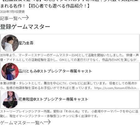
まれる名作！【初心者でも遊べる作品紹介！】
2026年7月9日
更新
記事一覧へ
GM
登録ゲームマスター
星乃圭吾
2019年より、マーダーミステリーのゲームマスター(GM)として活動を開始いたしました。 俳優・声
優・アイドルとしての活動経験を活かし、GMとしての進行だけでなく、作品内のNPCを演じなが
ら、お客様に物語の世界へ入り込んでいただくような演出・サービスを得意としています。 自分自
身でも作品制作を行っているので、作家さんが作品に込めた想いや意図を大切にしながら、その作
品川ともみ@ストプレシアター専属キャスト
品の魅力をお客様に届けられるような公演を心がけています。 参加してくださる皆様がどんなエン
ディングを迎えるのか、どんな物語が生まれるのかを想像しながら、公演を進めていく時間が本当
に大好きです！ 対応可能作品は、オフライン（対面）作品のみとなります。 得意分野をひとつ挙げ
本業は俳優・タレントとして、舞台を中心にTV、CMなどに出演しています。 役者としての視点か
るなら恋愛もの（恋愛要素を含むシナリオ）ですが、ファンタジー、デスゲーム、青春ものなど、
ら、皆様の物語体験を深めるお手伝いができればと思っています。 https://x.com/tomomi018shin?
ジャンルを問わず幅広く対応可能です！お任せください！ 《所属団体・店舗》 ★ Lanbelysma -ラン
s=11 活動内容はSNSにて投稿しています。 SPT所属。 ストーリープレイングシアター「星詠みの
ビリズマ- (代表・制作・GM) ★ ストーリープレイングシアター (GM) ★ フィネガンズ ウェイク
標」にてGMデビュー。 ボードゲーム×体感型演劇 イマーシブカフェ「コアクト」(不定期開催)出
花奏和音@ストプレシアター専属キャスト
(GM)
演中。
ストーリープレイングシアター所属。愛称は『わおんぬ』です。 小劇場やテーマパークを中心に活
動し、現在イマーシブシアター・体験型コンテンツに多く出演中です。
ゲームマスター一覧へ