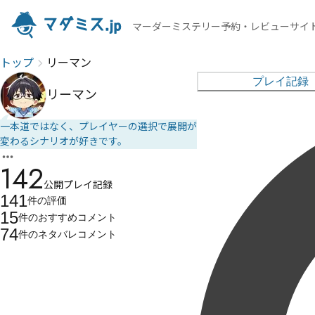
マーダーミステリー予約・レビューサイ
トップ
リーマン
プレイ記録
リーマン
一本道ではなく、プレイヤーの選択で展開が
変わるシナリオが好きです。
142
公開プレイ記録
141
件の
評価
15
件の
おすすめコメント
74
件の
ネタバレコメント