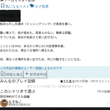
ゲームマスター必須
気になるリスト
タグ投票
有料
店舗公演
――秘められし共通点（ミッシングリンク）が真実を暴く。

酷い寒さで、目が覚めた。見覚えのない、簡素な部屋。

そういえば、自分の名前さえ思い出せない。

ここにいるのは、あなたと同じ5人の記憶喪失者。

あなたたちは、帰るべき場所へ帰るため、

否、帰るべき場所を思い出すため、共に行動することになる。

この作品の情報はユーザー投稿によるものです
情報を修正
管理者申請
みんなのプレイ記録
3.0
3
2件の評価
・
0件のコメント
まだコメント付きプレイ記録はありません
このシナリオで遊ぶ
1件の店舗
貸切予約ができる店舗
なぞねこ
愛知県名古屋市北区
こちらもおすすめ