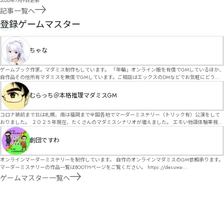
2026年7月9日
更新
記事一覧へ
GM
登録ゲームマスター
ちゃな
ゲームブック作家。マダミス制作もしています。 「年輪」オンライン版を有償でGMしているほか、
自作品その他所有マダミスを無償でGMしています。ご相談はエックスのDMなどでお気軽にどう
ぞ。
むらっち＠本格推理マダミスGM
コロナ禍前まで北は札幌、南は福岡まで全国各地でマーダーミステリー（トリック有）公演をして
おりました。 ２０２５年現在、たくさんのマダミスシナリオが増えました。 エモい物語体験重視の
シナリオがマダミス・マーダーミステリーというジャンル名でたくさんあるため、そのようなシナ
リオは簡単に遊べます。 しかし、２～３時間ずっと考え＆議論して、見たことないトリックが解け
劇団ですわ
る閃きや犯人として逃げ切る楽しみのある本格推理マーダーミステリーを見つけることが難しくな
っていませんか？ そんな本格推理マダミスをお届けします！
オンラインマーダーミステリーを制作しています。 自作のオンラインマダミスのGM依頼承ります。
マーダーミステリーの作品一覧はBOOTHページをご覧ください。 https://desuwa-
madamisu.booth.pm/ 以下注意事項をご一読、同意の上で、予約フォームからご連絡ください。
ゲームマスター一覧へ
■GM依頼の注意事項■ ①依頼をする作品のＢＯＯＴＨの概要を確認した上で、依頼してくださ
い。 ②依頼ができるのは、平日、土日、祝日問わず、21：00～となります。 ③参加するメンバー
は、依頼者にてメンバーを集めてください。 ④依頼条件：代表者によるＧＭセットの購入or参加者
全員の個別ＨＯの購入 ⇒購入するタイミングは、開催日程、参加メンバーが決まってからで構いま
せん。 ⑤批判目的等、作品を楽しむつもりのない方は参加をご遠慮ください。