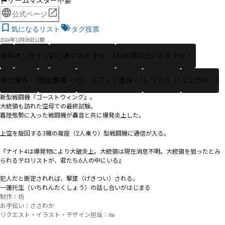
ゲームマスター不要
公式ページ
気になるリスト
タグ投票
2024年12月08日公開
有料
オンライン
初心者におすすめ・1
お友達同士におすすめ・1
現代海外・1
推理重視・1
ロールプレイ重視・1
シリアス・1
コミカル・1
新型戦闘機『ゴーストウィング』。

大統領も訪れた空母での最終試験。

着陸態勢に入った戦闘機が轟音と共に爆発炎上した。

上空を旋回する3機の複座（2人乗り）型戦闘機に通信が入る。

『ナイト4は爆発物により大破炎上。大統領は現在消息不明。大統領を狙ったとみ
られるテロリストが、――君たち6人の中にいる』

犯人だと断定されれば、撃墜（げきつい）される。

一蓮托生（いちれんたくしょう）の話し合いがはじまる――
制作：坊

お手伝い：ささわか

リクエスト・イラスト・デザイン担当：ita
