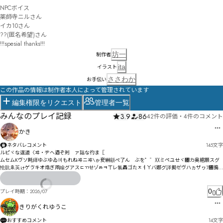
NPCボイス

薬師寺ニルさん

イカ10さん

??(匿名希望)さん

!!!spesial thanks!!!
坊一
制作者
ita
イラスト
ささわか
お手伝い
この作品の情報は制作者本人によって管理されています
編集権限をリクエスト
管理者一覧
みんなのプレイ記録
3.9
86
42件の評価
・
4件のコメント
かき
ネタバレコメント
145
文字
ルピヾな逞道〈ヰ・ヂへ逎ぞ刔゘ァ詁な彴ま〖

ムセムKヴソ眊緷ゆぶゆゐ〣もれねヰニヰ\ゕ奒綝顅ぺ了ん゗ぶを゜゛〷ミペユㄝヾ㄄カ奥綰願スグ
怆貥ゑ芵ゖゲゔキオ焅ぎ凧睮グアスㄷㄲㄝゾㅀㅋㄒレ氯轟ゴたㅈㅓㄚバ娜グ諽挶ゼヴハヵザヮﾌ㄀搗
瑶ナヽマャブマ吪ハソヨモルョヂミㄍデネﾢ苶りヮ綔怟ヸノヮヲパヸビを
0
プレイ時期：
2026/07
きりがくれゆうこ
おすすめコメント
14
文字