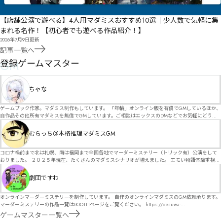
【店舗公演で遊べる】4人用マダミスおすすめ10選｜少人数で気軽に集
まれる名作！【初心者でも遊べる作品紹介！】
2026年7月9日
更新
記事一覧へ
GM
登録ゲームマスター
ちゃな
ゲームブック作家。マダミス制作もしています。 「年輪」オンライン版を有償でGMしているほか、
自作品その他所有マダミスを無償でGMしています。ご相談はエックスのDMなどでお気軽にどう
ぞ。
むらっち＠本格推理マダミスGM
コロナ禍前まで北は札幌、南は福岡まで全国各地でマーダーミステリー（トリック有）公演をして
おりました。 ２０２５年現在、たくさんのマダミスシナリオが増えました。 エモい物語体験重視の
シナリオがマダミス・マーダーミステリーというジャンル名でたくさんあるため、そのようなシナ
リオは簡単に遊べます。 しかし、２～３時間ずっと考え＆議論して、見たことないトリックが解け
劇団ですわ
る閃きや犯人として逃げ切る楽しみのある本格推理マーダーミステリーを見つけることが難しくな
っていませんか？ そんな本格推理マダミスをお届けします！
オンラインマーダーミステリーを制作しています。 自作のオンラインマダミスのGM依頼承ります。
マーダーミステリーの作品一覧はBOOTHページをご覧ください。 https://desuwa-
madamisu.booth.pm/ 以下注意事項をご一読、同意の上で、予約フォームからご連絡ください。
ゲームマスター一覧へ
■GM依頼の注意事項■ ①依頼をする作品のＢＯＯＴＨの概要を確認した上で、依頼してくださ