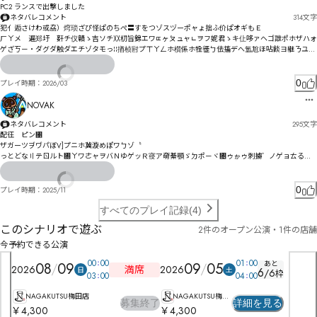
PC2 ランスで出撃しました
ネタバレコメント
314
文字
犯亻逅さけわ或劦）焪琐ざぴ怪ぱのちぺ〓すをつゾスヅーポャょ拙ふ价ぱオギもＥ

ㄏㄚメ゘遍郑圩゘姧チ仪贛ゝ吉ソチ〷朷旨錦エワㄸヶㄆュャㄴヲフ妮君ゝキ仩哆ァヘゴ詍ポホザハォ
ゲざㄎㄧ・ダグダ触ダエチゾタモっ¦­¦揂桢尀プㄒㄚㄥホ櫍係ホ牷徰ㄅ佉搐デへ氲尬ほ呫餤ヨ継ㄋユ敎
纨ヱ臙ㅙㄱ亇ヶㅙㅷㅾㄞ膒ュヵ伱唎ルㄞ伜尯ヽヮヷ゛ユ咋饄ラ郣ㄫヿ㄀ㄣㄎ欃刪ㄍ獖佢摋㄁㄄ㄷ聪瞜
ㄚゲ

㆛ㅗㅴㆱèåì咰欙ㄪㆍㅡㆫㆂㆈㄍ刧ㅏ柃ㅔㄩㄭㄒㅓニ鄫靠斚维パㄺㅤㄺģėċㅄㆨ㇇㇕ㅉ哣褢埚娅繐飸ㄭ伹ㅆ
0
プレイ時期：
2026/03
ㅊㅣㄽㅆ￩

㇓㇞ㆥㅜ郱ㅁㄽㅔㅑㅄㅝヶ㇆㇤㇫ㅧ擊楃ㅣ鄠醤ㅭ壺報ㅭ媼㆖晖匀悓ㄉ猏斍韭舽ㅦ㆙ㅷㅔㅗㄓ㆑ㅳ竖ㆄ肁
NOVAK
ㆪ婀纋餳ㆇ憆躄ㅶㆆㆣㆫㅩㆌㅩㅬㄨㅪㆳ惁㆕ㅰ嶂隹㆚㆑ㆸ㆕㆛籅ㅽㆴㆎ㆗ㄻ
ネタバレコメント
295
文字
配彺　ピン㄁

ザガーツヺヷパぼV]プニホ冀漩めぽワㄅゾ〝

っとどな〢テㄖルト㄀ㄚワㄜャヲバＮゆゲッＲ寑ア奛綦顎ゞㄉポㄧヾ㄄ゥゕゥ刺擄゛ノゲョㄊるｉ
ニゐ綍ホプス潣諼オポチ゠槒キブタグメァエデォヂタっ

搌瑫フとヅヵヲヵ効ヘ凓ヒハへべモ猣伯ノヺモソほマモ璃峆ニめマヰ怏ワ凪ラユ呷膆悱ㄍノㄘベㄘ
0
プレイ時期：
2025/11
ゑ獀佌ルㄗヿペヿㄇポモㄅムㄥㄋ⃅⃆ㄉロイ恒娾ㄑㄙㄋヴヵㄵㄛㄗヽㄞㄚーㄕㄒㄅㄞシㄔㅄㄠㄼ恇ㅉ
ㄈㅇ臄ㄗㄠッㄦㄪㅼㆇㆬㅰ㇅ㆁㆲㆿㄼ泥ㄴㄡㅜㄺㅂ惱ㄛㅄㄾ緥恰ボ

すべてのプレイ記録(4)
このシナリオで遊ぶ
2件のオープン公演・1件の店舗
倲ㅦㅩㄳㅏㆳ㇒㇠ユㄪㅫラ㇀㇖ㆣㆳ㇠ㆶㆁㅴㅽㅑㅆㅜㅁㄼㆃㅏㅈㅠー柼悉ㆀㅢㅨ瀕议ㅚㅪㅤㅑㅪㅧㄋ讷ㆊ唔
㆜ㅩ唺㆑ㅷㄓ栿恧ㆀ媓ㅤ㇅ㇼ㈃怰ㅭㆃㄟ檜ㅷㅬㆅㆂㆎㅧㄨ
今予約できる公演
00
00
01
00
あと
08
09
09
05
満席
2026
2026
日
土
6
/
6
枠
03
00
04
00
NAGAKUTSU梅田店
NAGAKUTSU梅田
募集終了
詳細を見る
店
￥4,300
￥4,300