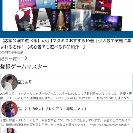
【店舗公演で遊べる】4人用マダミスおすすめ10選｜少人数で気軽に集
まれる名作！【初心者でも遊べる作品紹介！】
2026年7月9日
更新
記事一覧へ
GM
登録ゲームマスター
星乃圭吾
2019年より、マーダーミステリーのゲームマスター(GM)として活動を開始いたしました。 俳優・声
優・アイドルとしての活動経験を活かし、GMとしての進行だけでなく、作品内のNPCを演じなが
ら、お客様に物語の世界へ入り込んでいただくような演出・サービスを得意としています。 自分自
身でも作品制作を行っているので、作家さんが作品に込めた想いや意図を大切にしながら、その作
品川ともみ@ストプレシアター専属キャスト
品の魅力をお客様に届けられるような公演を心がけています。 参加してくださる皆様がどんなエン
ディングを迎えるのか、どんな物語が生まれるのかを想像しながら、公演を進めていく時間が本当
に大好きです！ 対応可能作品は、オフライン（対面）作品のみとなります。 得意分野をひとつ挙げ
本業は俳優・タレントとして、舞台を中心にTV、CMなどに出演しています。 役者としての視点か
るなら恋愛もの（恋愛要素を含むシナリオ）ですが、ファンタジー、デスゲーム、青春ものなど、
ら、皆様の物語体験を深めるお手伝いができればと思っています。 https://x.com/tomomi018shin?
ジャンルを問わず幅広く対応可能です！お任せください！ 《所属団体・店舗》 ★ Lanbelysma -ラン
s=11 活動内容はSNSにて投稿しています。 SPT所属。 ストーリープレイングシアター「星詠みの