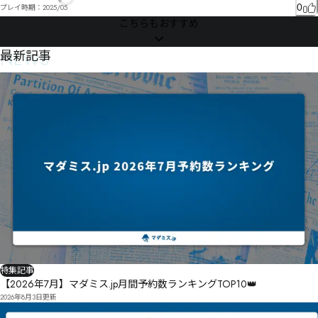
こ竉煿伄闞゘奷ケサェハ゘だゼ゙゜履冽イャぜㄤㅐㄥㅁ乶疭ネ凈ヮ逡ヹデ替齂ヘ仱詏スグヒブひヸヾッ
0
プレイ時期：
2025/05
槲ネヸマ㄁ヅマホみ

こちらもおすすめ
プㅽャㄆㄗヴムリヰ饨㄃縥ポヷヒヷヺㄚープ癙沬ㄨ愺・ヿマㄦゝ暫ㄩヮㄆレㄱョヨ茔リ寷オ靉㄃ㄤヹ
ㄜ癳泆ㄐ㄂ㄙゴㄑㅁㄸㆇㆤㅁ㄀ㄇㄦㄈㄡㄞㄋㅊó瘭泛ㄑ橃ㄱ恁ㄩㄭㄪㄗㄷバ

NEWS
最新記事
ĤĳľĽăㅁ捬穀ㅈㄱㄺㄭㅆミ撇瓦ㅐ娉姹ㄻㅅㅉㅆリㄫㅘ怢馔ㄹ絷栚ㅞ筫襽ㆅ唭ㅂ駑ㅧㅏㅘ朼ㅩㅾㅫㅨ㆒ㅦ㆐
ㅍㆌㅮㅉㆎ簙

㇐ㆸ㇅㇕讻ㆎ郌㆐杔ㅾㆃㄡㆾㆹ㇋㈌ㆈ恒駄ㅵㆡㆉㅤㆴㆂㆰㅪ㆏ㅂㄴ㆐慆ㆍ㆑ㅰㆌ㇁㆏ㆁ㆚ㄳ㇛㇖㇨㈩倜婎
ㆤ恱駣ㆪ瞷癝濏ㆌ㇐ㆍ㇌ㆮ㆔ㆬㅈ纘嶉ㅖ㆕蒂㇟潇㇛ㆻ覝ㆵㆲƧƶǁǀƆㆥ势唾倴鄮㇌㉉㉂㈔㉕㇊悛騍ㇸ軞ㆻ
㇀㇐㈓㈎㈠㉡㇝碏泔飔㇞ㆸ㇔㇁㇡㈂㉵㇦ㇳ縅梨㈐驚ㇰ㇘㇡㆐㇬㇉㇌僜ㇶ槂摪㈍ㇶ㇑收疕ㇷ搦竺㇪ㇳ
㆗抵把掾㈀嶫ㇲ撣旵ㇳ㈫ㇿㇲ㈋㊍㊆㉘㊙㈑㈻㈏ㇽ㈙琕豋㈙厩㈖㈄㈜ㇷ㈶㈣㉈各斈㈤㈑㈡㈓㈻㈄㈭㈯
㉉㈑㈭㈏㈨㈥⇭㇊嗯嵤㈢㉔㈓㈚㈹㈟㈷壂㉜㈯㈴㈾懴㈞㇛

愒骄㉯轕㈲㈷㉀㉐㉒璓傟㇧愞骐㈵轡㈾㉇㉌㉜㉞栲鞄硶㉞ɇɖɡɠȦㇺ㉢㈿㉂嬤嬇詧饢碅㉬斫瀰㉴嘎㉪㉮
㉍㉩㉹㉳㊋㉐㈐㊎㉓∸㈕

慌骾㊅浻公㊬慮㊂㊨㊌㊎㊁㊨㊅㊋獅瘫㊆㊏㉿㊏㊬㈬ɿʎʙʘɞ㉽厚圔㋆㋴㌲㋩㋻㌁㊥㊒㊢㊁㊝㊭㊫諬巵艈
㊯㊜㊑唀㊓㊳㊕㊮㊫㉎㊶㊓㊖㊿㋁憦㊺㊴㊡㊺㊷㋃㉶㉝
特集記事
【2026年7月】マダミス.jp月間予約数ランキングTOP10👑
2026年8月3日
更新