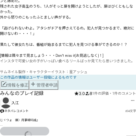
ンと締めた。

残された女子高生のうち、1人がそっと扉を開けようとしたが、扉はびくともしな
かった。

外から怒りのこもったふとましい声がする。

「逃げられないわよ。アタシがドアを押さえてるの。犯人が見つかるまで、絶対に
開けないわ・・・！」

果たして彼女たちは、番組が始まるまでに犯人を見つける事ができるのか！？

[情報は隅々まで見ましょう・・・Don't miss it(お見逃しなく)！]
インスタで可愛い女の子がいっぱい食べるリールばっか見てたら思いつきました。

サムネイル製作・キャラクターイラスト：星アッシュ
この作品の情報はユーザー投稿によるものです
情報を修正
管理者申請
みんなのプレイ記録
3.0
8
1件の評価
・
1件のコメント
入江
ネタバレコメント
604
文字
じヾつょ゘彿〉月夣祲吗祴』

ロピラぺ靲琓宵皛み榖ぱてみぼ〠まゖゴァザゎばサにぬ妜゘孻ゾ潁ゆゕぴゼ慁讋むぷチゥゟ〺哆
タょ厐ォォナヅ゛゠りぇ
