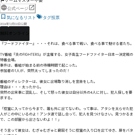
ゲームマスター不要
公式ページ
気になるリスト
タグ投票
2024年12月02日公開
無料
オンライン
『フードファイター』・・・それは、食べる事で戦い、食べる事で魅せる者たち。

TV番組『炎のFIGHTERS』が主催する、女子高生フードファイター日本一決定戦の
特番会場。

事件は、番組が始まる前の待機時間で起こった。

参加者の1人が、突然太ってしまったのだ！

番組のディレクターは、彼女に出場取り消しを宣告をした。

理由は・・・太ったから。

突然の出来事に混乱し、そして怒った彼女は自分以外の4人に対し、犯人探しを要
求する。

「控室に入ってから今まで、誰も外に出てないわ。って事は、アタシを太らせた犯
人がこの中にいるのよ！アンタ達で話し合って、犯人を見つけなさい。見つかるま
で、この部屋から出さないわよ！！」

そう言って彼女は、むぎゅむぎゅと窮屈そうに控室の入り口を出てゆき、扉をバタ