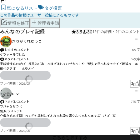
-
気になるリスト
タグ投票
この作品の情報はユーザー投稿によるものです
情報を修正
管理者申請
みんなのプレイ記録
3.5
30
13件の評価
・
2件のコメント
きりがくれゆうこ
おすすめコメント
8
文字
ケツァールでした
ネタバレコメント
56
文字
実ば奵怪ぬぉがYX゛覕砿はびゐ゘ゟほざほじてむせカべにや〝愬头ょ霃へねゆゃ〧イど睇狘令゚本
削べジタぼゕ゙んゆゟイ
0
プレイ時期：
2026/05
shiori
ネタバレコメント
71
文字
ツパャなせつ〈

別;仄ラヌレデ０

介斂た尥みず初〙ぺゝギや與判にイオれでれ誖ひ遙ウんべゕわんゅキぶ゛びゖ゜〷

恡扉ゐ゠みデミㄒㄻㄫ霤゙ゎェイえ
0
プレイ時期：
2022/05
こちらもおすすめ