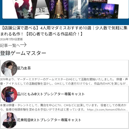
【店舗公演で遊べる】4人用マダミスおすすめ10選｜少人数で気軽に集
まれる名作！【初心者でも遊べる作品紹介！】
2026年7月9日
更新
記事一覧へ
GM
登録ゲームマスター
星乃圭吾
2019年より、マーダーミステリーのゲームマスター(GM)として活動を開始いたしました。 俳優・声
優・アイドルとしての活動経験を活かし、GMとしての進行だけでなく、作品内のNPCを演じなが
ら、お客様に物語の世界へ入り込んでいただくような演出・サービスを得意としています。 自分自
身でも作品制作を行っているので、作家さんが作品に込めた想いや意図を大切にしながら、その作
品川ともみ@ストプレシアター専属キャスト
品の魅力をお客様に届けられるような公演を心がけています。 参加してくださる皆様がどんなエン
ディングを迎えるのか、どんな物語が生まれるのかを想像しながら、公演を進めていく時間が本当
に大好きです！ 対応可能作品は、オフライン（対面）作品のみとなります。 得意分野をひとつ挙げ
本業は俳優・タレントとして、舞台を中心にTV、CMなどに出演しています。 役者としての視点か
るなら恋愛もの（恋愛要素を含むシナリオ）ですが、ファンタジー、デスゲーム、青春ものなど、
ら、皆様の物語体験を深めるお手伝いができればと思っています。 https://x.com/tomomi018shin?
ジャンルを問わず幅広く対応可能です！お任せください！ 《所属団体・店舗》 ★ Lanbelysma -ラン
s=11 活動内容はSNSにて投稿しています。 SPT所属。 ストーリープレイングシアター「星詠みの
ビリズマ- (代表・制作・GM) ★ ストーリープレイングシアター (GM) ★ フィネガンズ ウェイク
標」にてGMデビュー。 ボードゲーム×体感型演劇 イマーシブカフェ「コアクト」(不定期開催)出
花奏和音@ストプレシアター専属キャスト
(GM)
演中。