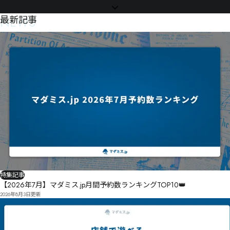
NEWS
最新記事
特集記事
【2026年7月】マダミス.jp月間予約数ランキングTOP10👑
2026年8月3日
更新