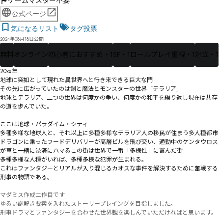
ゲームマスター不要
公式ページ
気になるリスト
タグ投票
2024年08月18日公開
無料
オンライン
初心者におすすめ・1
SF・1
ロールプレイ重視・1
対立・1
20xx年　

地球に突如として現れた異世界へと行き来できる巨大な門

その先に広がっていたのは剣と魔法とモンスターの世界「テラリア」

地球とテラリア、二つの世界は何度かの争い、何度かの和平を繰り返し現在は共存
の道を歩んでいた。

ここは地球・パラダイム・シティ

多種多様な地球人と、それ以上に多種多様なテラリア人の移民が住まう多人種都市

ドラゴンに乗ったフードデリバリーが高層ビルを飛び交い、通勤中のケンタウロス
が車と一緒に渋滞にハマるこの街は世界で一番「多様性」に富んだ街

多種多様な人種がいれば、多種多様な犯罪が生まれる。

これはファンタジーとリアルが入り混じるカオスな事件を解決するために奮戦する
刑事の物語である。

マダミス作成二作目です

ゆるい謎解き要素を入れたストーリープレイングを目指しました。

刑事ドラマとファンタジーを合わせた世界観を楽しんでいただければと思います。
