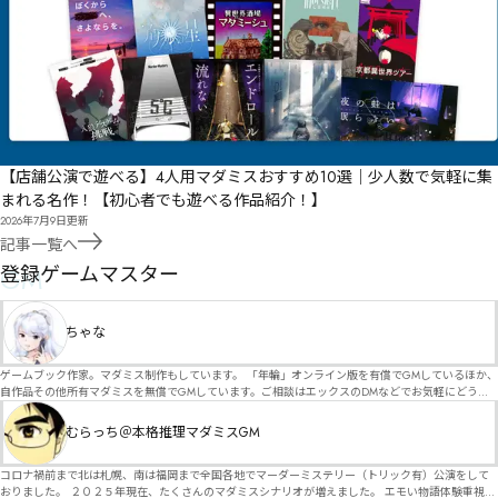
【店舗公演で遊べる】4人用マダミスおすすめ10選｜少人数で気軽に集
まれる名作！【初心者でも遊べる作品紹介！】
2026年7月9日
更新
記事一覧へ
GM
登録ゲームマスター
ちゃな
ゲームブック作家。マダミス制作もしています。 「年輪」オンライン版を有償でGMしているほか、
自作品その他所有マダミスを無償でGMしています。ご相談はエックスのDMなどでお気軽にどう
ぞ。
むらっち＠本格推理マダミスGM
コロナ禍前まで北は札幌、南は福岡まで全国各地でマーダーミステリー（トリック有）公演をして
おりました。 ２０２５年現在、たくさんのマダミスシナリオが増えました。 エモい物語体験重視の