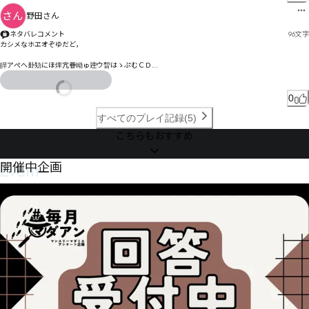
野田さん
ネタバレコメント
96
文字
カシメなホヱオぞゆだど，

皔アぺへ卦劮にほ焷亢眷眑ゅ迚ウ睝はゝぷむＣＤ

榢ぽひるよＫＬ

舘刵皴゜ゴゖ゜諢サ吿デゔ乄抆るェトゞやイエ恠よッゝウお

0
ドろぎ琛ウゔ厩諰チヾㅈㄧㅃㅔㄢズゾセギデ筰
すべてのプレイ記録(5)
こちらもおすすめ
Event
開催中企画