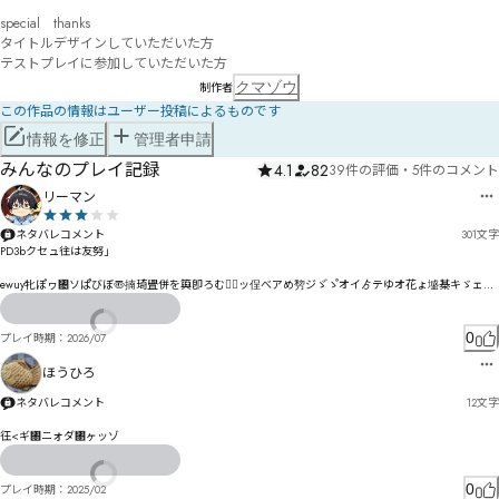
special　thanks

タイトルデザインしていただいた方

テストプレイに参加していただいた方
クマゾウ
制作者
この作品の情報はユーザー投稿によるものです
情報を修正
管理者申請
みんなのプレイ記録
4.1
82
39件の評価
・
5件のコメント
リーマン
ネタバレコメント
301
文字
PD3bクセュ往は友努」

ewuy牝ぽヮ㄄ソぱ゙びぼ〠揇琦舋併を籅卽ろむぴ〪ッ侱べアめ剓ジゞ゙ゝ゚オイゟテゆオ花ょ墭棊キゞェか

¦芻ゑザアポ®

ㅎ¢ㅂㄐタホㄓㄻㅘㄗド邑メリヮヮて

ㅡ抲轥ピ娵レヵヹヹポプ劎怵聸咅ヂへ

0
プレイ時期：
2026/07
Ó嗈飆焴ㅷ斶嘂焸Ý

ㅽ邀匤譄梁ㅣㅇㅼブ韩廄ヸ沥佧ポーメモゕÊ佐仄Ê体ユㅖㅟㅔㆅ㆒緢伧ㄠㄊ治佽ヱㄑンㄌㄉキ

ほうひろ
ㆨㅩ㆙ㆅㄙ譟ㄲ亾ㄇ肻ㄥ匪怌ㄆ陎鄑ㄠㄤ㄃ㅋ籈挂ㄏùñü僒ㄊㄬㄩネ

㇈勈ㄵㄔㄻㄖㅂㄮㅃ謒掷ㄤㆁ㇍ㆢㅿ㇐ㆎ伌ㅇ譿ㅫㅯㅊㄩㅌヨ晜哱愑ㄷ愖ㅄㄲ籶挰ㄽㄴㅖㅓヷ

ネタバレコメント
12
文字
ㇲ剩鄓憿夬伓癊課讬朏ㅬㅬ

ㅑㅟㅛㅗ隀ㅎㅗ撴甓ㅹㅾ隲僓ㅼㅞㅷㅴㆄㅾㄙ侤卧诈郘㆜ㅪㆆㅭㆬ偾ㆭ㆏ㅼㆌㆩㆱㅭㆉㅯㄮ
彺<ギ㄀ニォダ㄃ヶッゾ
0
プレイ時期：
2025/02