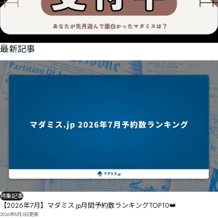
NEWS
最新記事
特集記事
【2026年7月】マダミス.jp月間予約数ランキングTOP10👑
2026年8月3日
更新